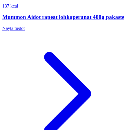
137 kcal
Mummon Aidot rapeat lohkoperunat 400g pakaste
Näytä tiedot