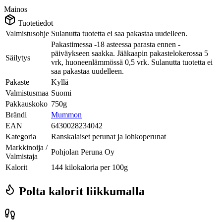
Mainos
Tuotetiedot
Valmistusohje
Sulanutta tuotetta ei saa pakastaa uudelleen.
Pakastimessa -18 asteessa parasta ennen -
päiväykseen saakka. Jääkaapin pakastelokerossa 5
Säilytys
vrk, huoneenlämmössä 0,5 vrk. Sulanutta tuotetta ei
saa pakastaa uudelleen.
Pakaste
Kyllä
Valmistusmaa
Suomi
Pakkauskoko
750g
Brändi
Mummon
EAN
6430028234042
Kategoria
Ranskalaiset perunat ja lohkoperunat
Markkinoija /
Pohjolan Peruna Oy
Valmistaja
Kalorit
144 kilokaloria per 100g
Polta kalorit liikkumalla