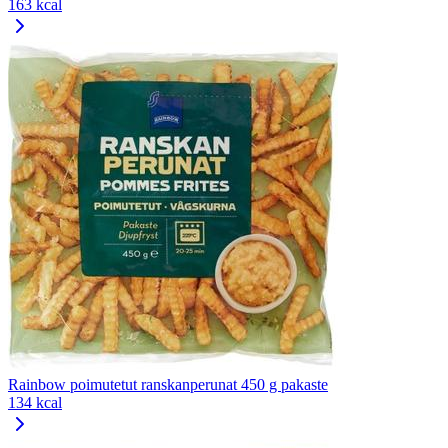
163 kcal
Rainbow poimutetut ranskanperunat 450 g pakaste
134 kcal