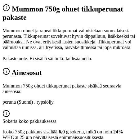
Mummon 750g ohuet tikkuperunat
pakaste
Mummon ohuet ja rapeat tikkuperunat valmistetaan suomalaisesta
perunasta. Tikkuperunat soveltuvat hyvin dippailuun, lisäkkeeksi tai
pääruoaksi. Ne ovat erityisesti lasten suosikkeja. Tikkuperunat voi
valmistaa uunissa, air-fryerissa, rasvakeittimessä tai jopa mikrossa.
Pakastetuote. Ei sisällä säilöntä- tai lisäaineita.
Ainesosat
Mummon 750g ohuet tikkuperunat pakaste sisältää seuraavia
ainesosia:
peruna (Suomi) , rypsiöljy
Sokeria koko pakkauksessa
Koko 750g pakkaus sisältää
6,0 g
sokeria, mikä on noin
24%
WHO:n 25 g:n päivittäisestä enimmäissuosituksesta.