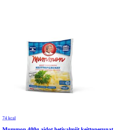
74 kcal
Mummon 400g aidot hetivalmiit keittoperunat