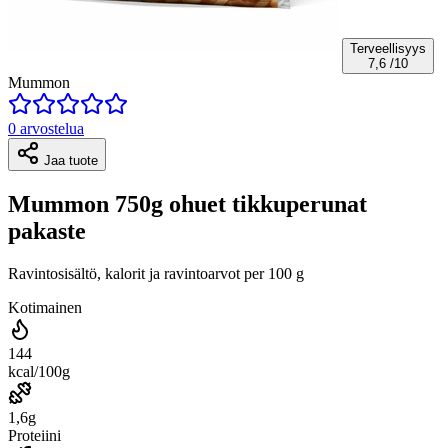
Terveellisyys
7,6
/10
Mummon
0 arvostelua
Jaa tuote
Mummon 750g ohuet tikkuperunat
pakaste
Ravintosisältö, kalorit ja ravintoarvot per 100 g
Kotimainen
144
kcal/100g
1,6g
Proteiini