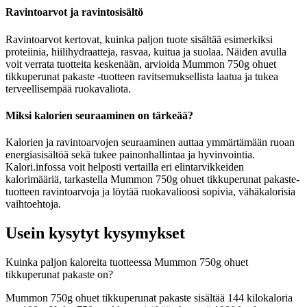
Ravintoarvot ja ravintosisältö
Ravintoarvot kertovat, kuinka paljon tuote sisältää esimerkiksi
proteiinia, hiilihydraatteja, rasvaa, kuitua ja suolaa. Näiden avulla
voit verrata tuotteita keskenään, arvioida Mummon 750g ohuet
tikkuperunat pakaste -tuotteen ravitsemuksellista laatua ja tukea
terveellisempää ruokavaliota.
Miksi kalorien seuraaminen on tärkeää?
Kalorien ja ravintoarvojen seuraaminen auttaa ymmärtämään ruoan
energiasisältöä sekä tukee painonhallintaa ja hyvinvointia.
Kalori.infossa voit helposti vertailla eri elintarvikkeiden
kalorimääriä, tarkastella Mummon 750g ohuet tikkuperunat pakaste-
tuotteen ravintoarvoja ja löytää ruokavalioosi sopivia, vähäkalorisia
vaihtoehtoja.
Usein kysytyt kysymykset
Kuinka paljon kaloreita tuotteessa Mummon 750g ohuet
tikkuperunat pakaste on?
Mummon 750g ohuet tikkuperunat pakaste sisältää 144 kilokaloria