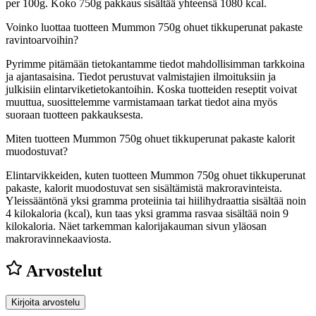
per 100g. Koko 750g pakkaus sisältää yhteensä 1080 kcal.
Voinko luottaa tuotteen Mummon 750g ohuet tikkuperunat pakaste
ravintoarvoihin?
Pyrimme pitämään tietokantamme tiedot mahdollisimman tarkkoina
ja ajantasaisina. Tiedot perustuvat valmistajien ilmoituksiin ja
julkisiin elintarviketietokantoihin. Koska tuotteiden reseptit voivat
muuttua, suosittelemme varmistamaan tarkat tiedot aina myös
suoraan tuotteen pakkauksesta.
Miten tuotteen Mummon 750g ohuet tikkuperunat pakaste kalorit
muodostuvat?
Elintarvikkeiden, kuten tuotteen Mummon 750g ohuet tikkuperunat
pakaste, kalorit muodostuvat sen sisältämistä makroravinteista.
Yleissääntönä yksi gramma proteiinia tai hiilihydraattia sisältää noin
4 kilokaloria (kcal), kun taas yksi gramma rasvaa sisältää noin 9
kilokaloria. Näet tarkemman kalorijakauman sivun yläosan
makroravinnekaaviosta.
Arvostelut
Kirjoita arvostelu