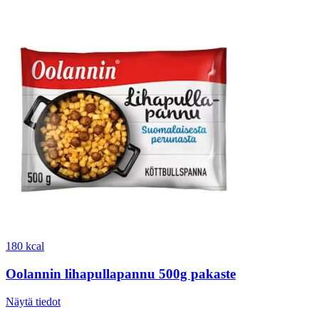
180 kcal
Oolannin lihapullapannu 500g pakaste
Näytä tiedot