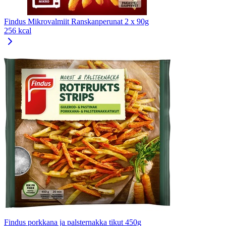
Findus Mikrovalmiit Ranskanperunat 2 x 90g
256 kcal
Findus porkkana ja palsternakka tikut 450g