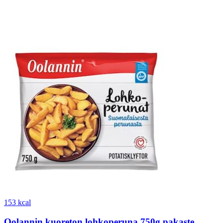
153 kcal
Oolannin kuoreton lohkoperuna 750g pakaste