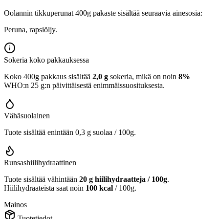
Oolannin tikkuperunat 400g pakaste sisältää seuraavia ainesosia:
Peruna, rapsiöljy.
Sokeria koko pakkauksessa
Koko 400g pakkaus sisältää
2,0 g
sokeria, mikä on noin
8%
WHO:n 25 g:n päivittäisestä enimmäissuosituksesta.
Vähäsuolainen
Tuote sisältää enintään 0,3 g suolaa / 100g.
Runsashiilihydraattinen
Tuote sisältää vähintään
20 g hiilihydraatteja / 100g
.
Hiilihydraateista saat noin
100 kcal
/ 100g.
Mainos
Tuotetiedot