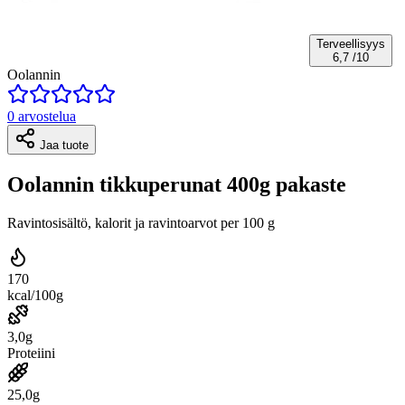
Terveellisyys
6,7
/10
Oolannin
0 arvostelua
Jaa tuote
Oolannin tikkuperunat 400g pakaste
Ravintosisältö, kalorit ja ravintoarvot per 100 g
170
kcal/100g
3,0g
Proteiini
25,0g