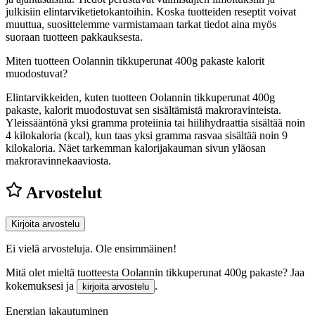
julkisiin elintarviketietokantoihin. Koska tuotteiden reseptit voivat
muuttua, suosittelemme varmistamaan tarkat tiedot aina myös
suoraan tuotteen pakkauksesta.
Miten tuotteen Oolannin tikkuperunat 400g pakaste kalorit
muodostuvat?
Elintarvikkeiden, kuten tuotteen Oolannin tikkuperunat 400g
pakaste, kalorit muodostuvat sen sisältämistä makroravinteista.
Yleissääntönä yksi gramma proteiinia tai hiilihydraattia sisältää noin
4 kilokaloria (kcal), kun taas yksi gramma rasvaa sisältää noin 9
kilokaloria. Näet tarkemman kalorijakauman sivun yläosan
makroravinnekaaviosta.
Arvostelut
Kirjoita arvostelu
Ei vielä arvosteluja. Ole ensimmäinen!
Mitä olet mieltä tuotteesta Oolannin tikkuperunat 400g pakaste? Jaa
kokemuksesi ja
.
kirjoita arvostelu
Energian jakautuminen