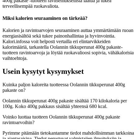
400g pakaste -tuotteen ravitsemuksellista laatua ja tukea
terveellisempää ruokavaliota.
Miksi kalorien seuraaminen on tärkeää?
Kalorien ja ravintoarvojen seuraaminen auttaa ymmärtämään ruoan
energiasisältöä sekä tukee painonhallintaa ja hyvinvointia.
Kalori.infossa voit helposti vertailla eri elintarvikkeiden
kalorimääriä, tarkastella Oolannin tikkuperunat 400g pakaste-
tuotteen ravintoarvoja ja löytää ruokavalioosi sopivia, vähäkalorisia
vaihtoehtoja.
Usein kysytyt kysymykset
Kuinka paljon kaloreita tuotteessa Oolannin tikkuperunat 400g
pakaste on?
Oolannin tikkuperunat 400g pakaste sisältää 170 kilokaloria per
100g. Koko 400g pakkaus sisältää yhteensä 680 kcal.
Voinko luottaa tuotteen Oolannin tikkuperunat 400g pakaste
ravintoarvoihin?
Pyrimme pitämään tietokantamme tiedot mahdollisimman tarkkoina
ja ajantasaisina. Tiedot perustuvat valmistajien ilmoituksiin ja