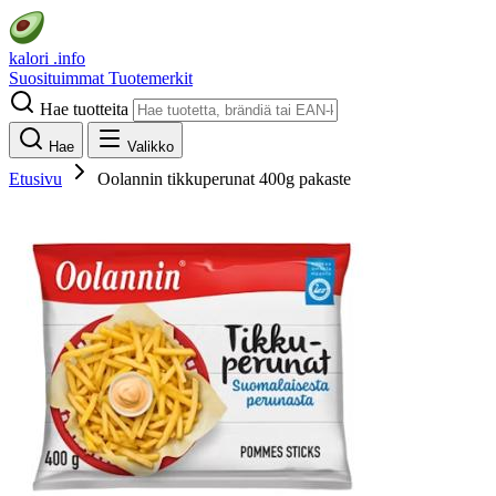
kalori
.info
Suosituimmat
Tuotemerkit
Hae tuotteita
Hae
Valikko
Etusivu
Oolannin tikkuperunat 400g pakaste