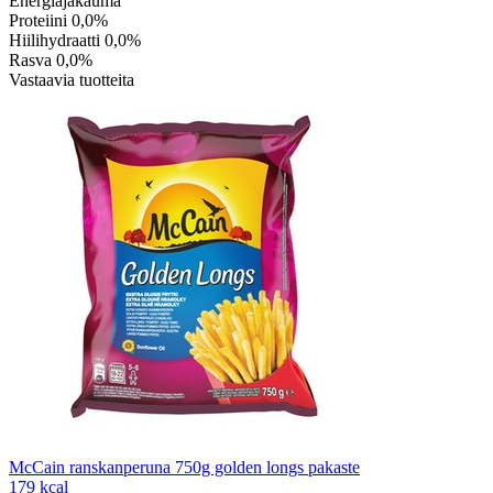
Energiajakauma
Proteiini
0,0%
Hiilihydraatti
0,0%
Rasva
0,0%
Vastaavia tuotteita
McCain ranskanperuna 750g golden longs pakaste
179 kcal