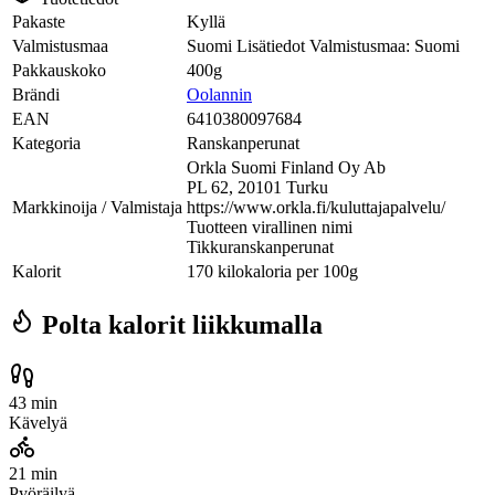
Pakaste
Kyllä
Valmistusmaa
Suomi Lisätiedot Valmistusmaa: Suomi
Pakkauskoko
400g
Brändi
Oolannin
EAN
6410380097684
Kategoria
Ranskanperunat
Orkla Suomi Finland Oy Ab
PL 62, 20101 Turku
Markkinoija / Valmistaja
https://www.orkla.fi/kuluttajapalvelu/
Tuotteen virallinen nimi
Tikkuranskanperunat
Kalorit
170 kilokaloria per 100g
Polta kalorit liikkumalla
43 min
Kävelyä
21 min
Pyöräilyä