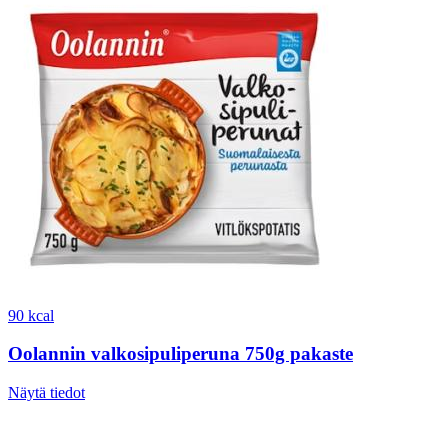
90 kcal
Oolannin valkosipuliperuna 750g pakaste
Näytä tiedot