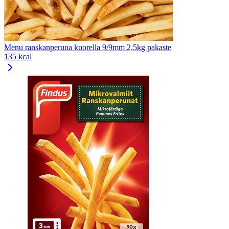
Menu ranskanperuna kuorella 9/9mm 2,5kg pakaste
135 kcal