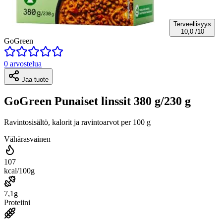
Terveellisyys
10,0
/10
GoGreen
0 arvostelua
Jaa tuote
GoGreen Punaiset linssit 380 g/230 g
Ravintosisältö, kalorit ja ravintoarvot per 100 g
Vähärasvainen
107
kcal/100g
7,1g
Proteiini