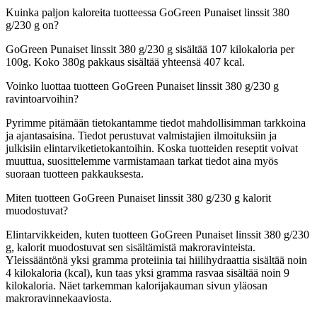
Kuinka paljon kaloreita tuotteessa GoGreen Punaiset linssit 380
g/230 g on?
GoGreen Punaiset linssit 380 g/230 g sisältää 107 kilokaloria per
100g. Koko 380g pakkaus sisältää yhteensä 407 kcal.
Voinko luottaa tuotteen GoGreen Punaiset linssit 380 g/230 g
ravintoarvoihin?
Pyrimme pitämään tietokantamme tiedot mahdollisimman tarkkoina
ja ajantasaisina. Tiedot perustuvat valmistajien ilmoituksiin ja
julkisiin elintarviketietokantoihin. Koska tuotteiden reseptit voivat
muuttua, suosittelemme varmistamaan tarkat tiedot aina myös
suoraan tuotteen pakkauksesta.
Miten tuotteen GoGreen Punaiset linssit 380 g/230 g kalorit
muodostuvat?
Elintarvikkeiden, kuten tuotteen GoGreen Punaiset linssit 380 g/230
g, kalorit muodostuvat sen sisältämistä makroravinteista.
Yleissääntönä yksi gramma proteiinia tai hiilihydraattia sisältää noin
4 kilokaloria (kcal), kun taas yksi gramma rasvaa sisältää noin 9
kilokaloria. Näet tarkemman kalorijakauman sivun yläosan
makroravinnekaaviosta.