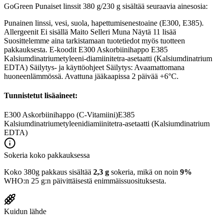
GoGreen Punaiset linssit 380 g/230 g sisältää seuraavia ainesosia:
Punainen linssi, vesi, suola, hapettumisenestoaine (E300, E385).
Allergeenit Ei sisällä Maito Selleri Muna Näytä 11 lisää
Suosittelemme aina tarkistamaan tuotetiedot myös tuotteen
pakkauksesta. E-koodit E300 Askorbiinihappo E385
Kalsiumdinatriumetyleeni-diamiinitetra-asetaatti (Kalsiumdinatrium
EDTA) Säilytys- ja käyttöohjeet Säilytys: Avaamattomana
huoneenlämmössä. Avattuna jääkaapissa 2 päivää +6°C.
Tunnistetut lisäaineet:
E300
Askorbiinihappo (C-Vitamiini)
E385
Kalsiumdinatriumetyleenidiamiinitetra-asetaatti (Kalsiumdinatrium
EDTA)
Sokeria koko pakkauksessa
Koko 380g pakkaus sisältää
2,3 g
sokeria, mikä on noin
9%
WHO:n 25 g:n päivittäisestä enimmäissuosituksesta.
Kuidun lähde