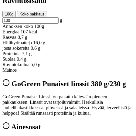
Ravintosisältö
100g
Koko pakkaus
g
Annoksen koko
100g
Energiaa
107 kcal
Rasvaa
0,7 g
Hiilihydraatteja
16,0 g
josta sokereita
0,6 g
Proteiinia
7,1 g
Suolaa
0,4 g
Ravintokuitua
5,0 g
Mainos
GoGreen Punaiset linssit 380 g/230 g
GoGreen Punaiset Linssit on pakattu kätevään pieneen
pakkaukseen. Linssit ovat tarjoiluvalmiit. Herkullisia
jauhelihakastikkeessa, pihveissä ja salaateissa. Hyvää, terveellistä ja
helppoa! Sisältää runsaasti proteiinia ja kuitua.
Ainesosat