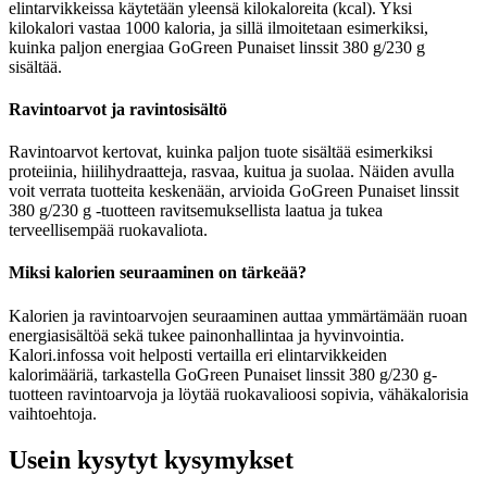
elintarvikkeissa käytetään yleensä kilokaloreita (kcal). Yksi
kilokalori vastaa 1000 kaloria, ja sillä ilmoitetaan esimerkiksi,
kuinka paljon energiaa GoGreen Punaiset linssit 380 g/230 g
sisältää.
Ravintoarvot ja ravintosisältö
Ravintoarvot kertovat, kuinka paljon tuote sisältää esimerkiksi
proteiinia, hiilihydraatteja, rasvaa, kuitua ja suolaa. Näiden avulla
voit verrata tuotteita keskenään, arvioida GoGreen Punaiset linssit
380 g/230 g -tuotteen ravitsemuksellista laatua ja tukea
terveellisempää ruokavaliota.
Miksi kalorien seuraaminen on tärkeää?
Kalorien ja ravintoarvojen seuraaminen auttaa ymmärtämään ruoan
energiasisältöä sekä tukee painonhallintaa ja hyvinvointia.
Kalori.infossa voit helposti vertailla eri elintarvikkeiden
kalorimääriä, tarkastella GoGreen Punaiset linssit 380 g/230 g-
tuotteen ravintoarvoja ja löytää ruokavalioosi sopivia, vähäkalorisia
vaihtoehtoja.
Usein kysytyt kysymykset