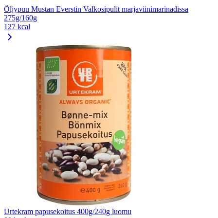
Öljypuu Mustan Everstin Valkosipulit marjaviinimarinadissa
275g/160g
127 kcal
Urtekram papusekoitus 400g/240g luomu