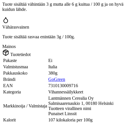
Tuote sisältää vähintään 3 g mutta alle 6 g kuitua / 100 g ja on hyvä
kuidun lähde.
Vähärasvainen
Tuote sisältää rasvaa enintään 3g / 100g.
Mainos
Tuotetiedot
Pakaste
Ei
Valmistusmaa
Italia
Pakkauskoko
380g
Brändi
GoGreen
EAN
7310130009716
Kategoria
Vihannessäilykkeet
Lantmännen Cerealia Oy
Salmisaarenaukio 1, 00180 Helsinki
Markkinoija / Valmistaja
Tuotteen virallinen nimi
Punaiset Linssit
Kalorit
107 kilokaloria per 100g