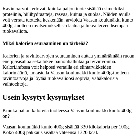
Ravintoarvot kertovat, kuinka paljon tuote sisältää esimerkiksi
proteiinia, hiilihydraatteja, rasvaa, kuitua ja suolaa. Näiden avulla
voit verrata tuotteita keskenään, arvioida Vaasan koulunäkki kunto
400g -tuotteen ravitsemuksellista laatua ja tukea terveellisempää
ruokavaliota.
Miksi kalorien seuraaminen on tärkeää?
Kalorien ja ravintoarvojen seuraaminen auttaa ymmärtämään ruoan
energiasisältöä sekä tukee painonhallintaa ja hyvinvointia.
Kalori.infossa voit helposti vertailla eri elintarvikkeiden
kalorimääriä, tarkastella Vaasan koulunäkki kunto 400g-tuotteen
ravintoarvoja ja löytää ruokavalioosi sopivia, vähäkalorisia
vaihtoehtoja.
Usein kysytyt kysymykset
Kuinka paljon kaloreita tuotteessa Vaasan koulunäkki kunto 400g
on?
Vaasan koulunäkki kunto 400g sisältää 330 kilokaloria per 100g.
Koko 400g pakkaus sisältää yhteensä 1320 kcal.