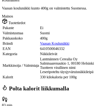
Kotimainen
Vaasan koulunäkki kunto 400g on valmistettu Suomessa.
Mainos
Tuotetiedot
Pakaste
Ei
Valmistusmaa
Suomi
Pakkauskoko
400g
Brändi
Vaasan Koulunäkki
EAN
6410500046332
Kategoria
Näkkileivät
Lantmännen Cerealia Oy
Salmisaarenaukio 1, 00180 Helsinki
Markkinoija / Valmistaja
Tuotteen virallinen nimi
Leseripoteltu täysjyväruisnäkkileipä
Kalorit
330 kilokaloria per 100g
Polta kalorit liikkumalla
83 min