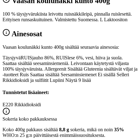
Vaasan koulunäkki kunto 400g
100 % täysjyvärukiista leivottu ruisnäkkileipä, pinnalla ruislesettä.
Erityisen runsaskuituinen. Valmistettu Suomessa. L Laktoositon
Ainesosat
Vaasan koulunäkki kunto 400g sisältää seuraavia ainesosia:
TäysjyväRUISjauho 86%, RUISlese 6%, vesi, hiiva ja suola.
Saattaa sisältää seesaminsiemeniä. Leivontaan käytetystä viljasta
100% täysjyväruista. Allergeenit Sisältää Gluteenia sisältävät viljat ja
-tuotteet Ruis Saattaa sisältää Seesaminsiemenet Ei sisällä Selleri
Rikkidioksidi ja sulfiitit Lupiini Näytä 9 lisää
Tunnistetut lisäaineet:
E220
Rikkidioksidi
Sokeria koko pakkauksessa
Koko 400g pakkaus sisältää
8,8 g
sokeria, mikä on noin
35%
WHO:n 25 g:n päivittäisestä enimmäissuosituksesta.