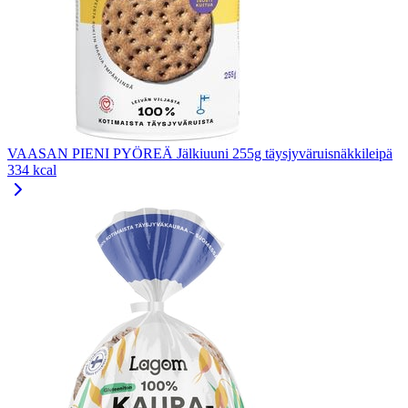
VAASAN PIENI PYÖREÄ Jälkiuuni 255g täysjyväruisnäkkileipä
334 kcal