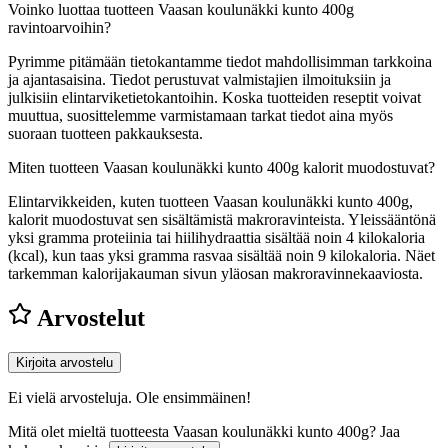
Voinko luottaa tuotteen Vaasan koulunäkki kunto 400g
ravintoarvoihin?
Pyrimme pitämään tietokantamme tiedot mahdollisimman tarkkoina
ja ajantasaisina. Tiedot perustuvat valmistajien ilmoituksiin ja
julkisiin elintarviketietokantoihin. Koska tuotteiden reseptit voivat
muuttua, suosittelemme varmistamaan tarkat tiedot aina myös
suoraan tuotteen pakkauksesta.
Miten tuotteen Vaasan koulunäkki kunto 400g kalorit muodostuvat?
Elintarvikkeiden, kuten tuotteen Vaasan koulunäkki kunto 400g,
kalorit muodostuvat sen sisältämistä makroravinteista. Yleissääntönä
yksi gramma proteiinia tai hiilihydraattia sisältää noin 4 kilokaloria
(kcal), kun taas yksi gramma rasvaa sisältää noin 9 kilokaloria. Näet
tarkemman kalorijakauman sivun yläosan makroravinnekaaviosta.
Arvostelut
Kirjoita arvostelu
Ei vielä arvosteluja. Ole ensimmäinen!
Mitä olet mieltä tuotteesta Vaasan koulunäkki kunto 400g? Jaa