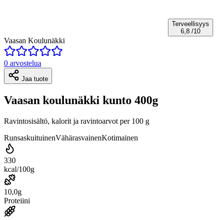
Terveellisyys
6,8
/10
Vaasan Koulunäkki
0 arvostelua
Jaa tuote
Vaasan koulunäkki kunto 400g
Ravintosisältö, kalorit ja ravintoarvot per 100 g
Runsaskuituinen
Vähärasvainen
Kotimainen
330
kcal/100g
10,0g
Proteiini