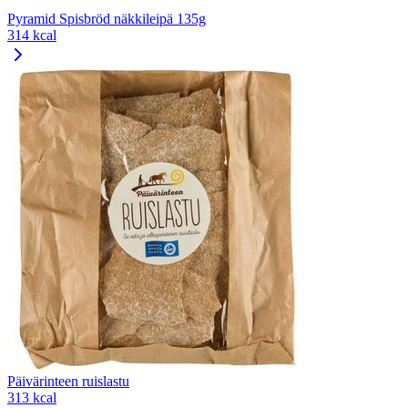
Pyramid Spisbröd näkkileipä 135g
314 kcal
Päivärinteen ruislastu
313 kcal