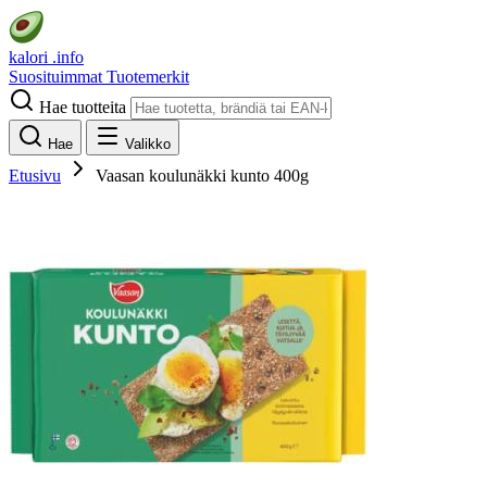
kalori
.info
Suosituimmat
Tuotemerkit
Hae tuotteita
Hae
Valikko
Etusivu
Vaasan koulunäkki kunto 400g