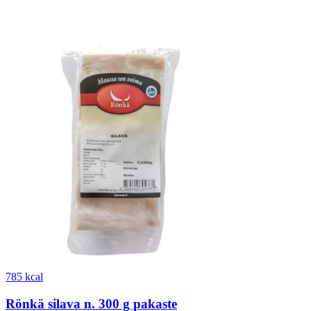
785 kcal
Rönkä silava n. 300 g pakaste