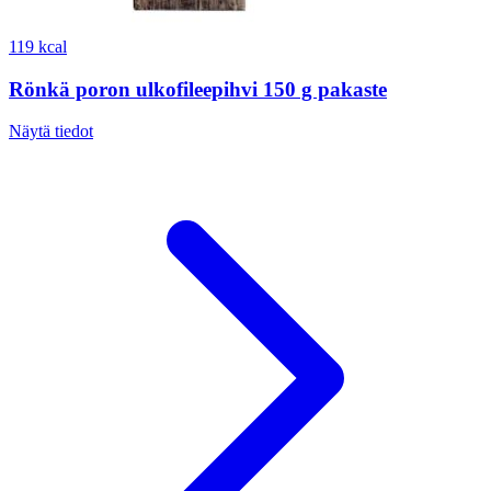
119 kcal
Rönkä poron ulkofileepihvi 150 g pakaste
Näytä tiedot