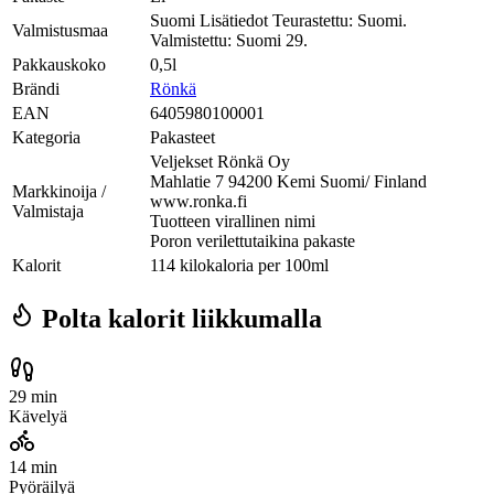
Suomi Lisätiedot Teurastettu: Suomi.
Valmistusmaa
Valmistettu: Suomi 29.
Pakkauskoko
0,5l
Brändi
Rönkä
EAN
6405980100001
Kategoria
Pakasteet
Veljekset Rönkä Oy
Mahlatie 7 94200 Kemi Suomi/ Finland
Markkinoija /
www.ronka.fi
Valmistaja
Tuotteen virallinen nimi
Poron verilettutaikina pakaste
Kalorit
114 kilokaloria per 100ml
Polta kalorit liikkumalla
29 min
Kävelyä
14 min
Pyöräilyä