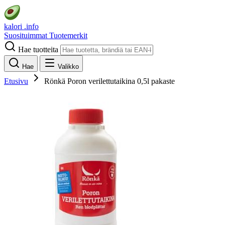
kalori
.info
Suosituimmat
Tuotemerkit
Hae tuotteita
Hae
Valikko
Etusivu
Rönkä Poron verilettutaikina 0,5l pakaste