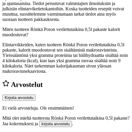
ja ajantasaisina. Tiedot perustuvat valmistajien ilmoituksiin ja
julkisiin elintarviketietokantoihin. Koska tuotteiden reseptit voivat
muuttua, suosittelemme varmistamaan tarkat tiedot aina myös
suoraan tuotteen pakkauksesta.
Miten tuotteen Rönkä Poron verilettutaikina 0,5l pakaste kalorit
muodostuvat?
Elintarvikkeiden, kuten tuotteen Rönkä Poron verilettutaikina 0,5l
pakaste, kalorit muodostuvat sen sisältämistä makroravinteista.
Yleissääntönä yksi gramma proteiinia tai hiilihydraattia sisältää noin
4 kilokaloria (kcal), kun taas yksi gramma rasvaa sisältää noin 9
kilokaloria. Näet tarkemman kalorijakauman sivun yläosan
makroravinnekaaviosta.
Arvostelut
Kirjoita arvostelu
Ei vielä arvosteluja. Ole ensimmäinen!
Mitä olet mieltä tuotteesta Rönkä Poron verilettutaikina 0,5l pakaste?
Jaa kokemuksesi ja
.
kirjoita arvostelu