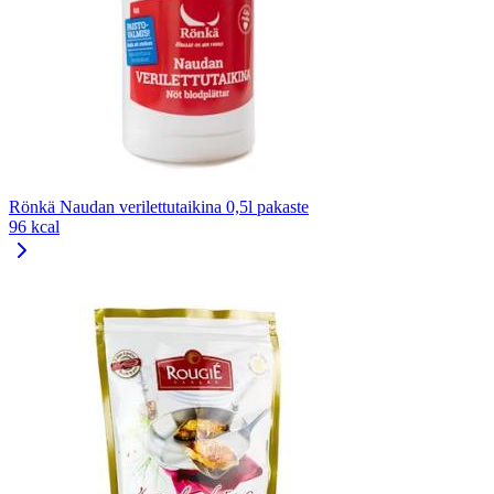
Rönkä Naudan verilettutaikina 0,5l pakaste
96 kcal