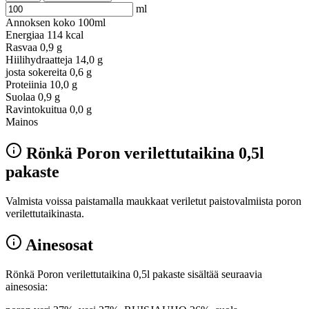
ml
Annoksen koko
100ml
Energiaa
114 kcal
Rasvaa
0,9 g
Hiilihydraatteja
14,0 g
josta sokereita
0,6 g
Proteiinia
10,0 g
Suolaa
0,9 g
Ravintokuitua
0,0 g
Mainos
Rönkä Poron verilettutaikina 0,5l
pakaste
Valmista voissa paistamalla maukkaat veriletut paistovalmiista poron
verilettutaikinasta.
Ainesosat
Rönkä Poron verilettutaikina 0,5l pakaste sisältää seuraavia
ainesosia: