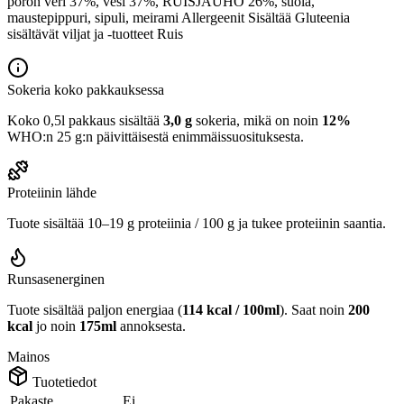
poron veri 37%, vesi 37%, RUISJAUHO 26%, suola,
maustepippuri, sipuli, meirami Allergeenit Sisältää Gluteenia
sisältävät viljat ja -tuotteet Ruis
Sokeria koko pakkauksessa
Koko 0,5l pakkaus sisältää
3,0 g
sokeria, mikä on noin
12%
WHO:n 25 g:n päivittäisestä enimmäissuosituksesta.
Proteiinin lähde
Tuote sisältää 10–19 g proteiinia / 100 g ja tukee proteiinin saantia.
Runsasenerginen
Tuote sisältää paljon energiaa (
114 kcal / 100ml
). Saat noin
200
kcal
jo noin
175ml
annoksesta.
Mainos
Tuotetiedot
Pakaste
Ei