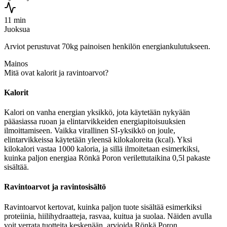
11 min
Juoksua
Arviot perustuvat 70kg painoisen henkilön energiankulutukseen.
Mainos
Mitä ovat kalorit ja ravintoarvot?
Kalorit
Kalori on vanha energian yksikkö, jota käytetään nykyään
pääasiassa ruoan ja elintarvikkeiden energiapitoisuuksien
ilmoittamiseen. Vaikka virallinen SI-yksikkö on joule,
elintarvikkeissa käytetään yleensä kilokaloreita (kcal). Yksi
kilokalori vastaa 1000 kaloria, ja sillä ilmoitetaan esimerkiksi,
kuinka paljon energiaa Rönkä Poron verilettutaikina 0,5l pakaste
sisältää.
Ravintoarvot ja ravintosisältö
Ravintoarvot kertovat, kuinka paljon tuote sisältää esimerkiksi
proteiinia, hiilihydraatteja, rasvaa, kuitua ja suolaa. Näiden avulla
voit verrata tuotteita keskenään, arvioida Rönkä Poron