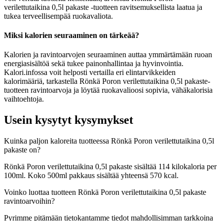
verilettutaikina 0,5l pakaste -tuotteen ravitsemuksellista laatua ja
tukea terveellisempää ruokavaliota.
Miksi kalorien seuraaminen on tärkeää?
Kalorien ja ravintoarvojen seuraaminen auttaa ymmärtämään ruoan
energiasisältöä sekä tukee painonhallintaa ja hyvinvointia.
Kalori.infossa voit helposti vertailla eri elintarvikkeiden
kalorimääriä, tarkastella Rönkä Poron verilettutaikina 0,5l pakaste-
tuotteen ravintoarvoja ja löytää ruokavalioosi sopivia, vähäkalorisia
vaihtoehtoja.
Usein kysytyt kysymykset
Kuinka paljon kaloreita tuotteessa Rönkä Poron verilettutaikina 0,5l
pakaste on?
Rönkä Poron verilettutaikina 0,5l pakaste sisältää 114 kilokaloria per
100ml. Koko 500ml pakkaus sisältää yhteensä 570 kcal.
Voinko luottaa tuotteen Rönkä Poron verilettutaikina 0,5l pakaste
ravintoarvoihin?
Pyrimme pitämään tietokantamme tiedot mahdollisimman tarkkoina