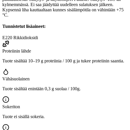
kylmemmässä. Ei saa jäädyttää uudelleen sulatuksen jälkeen.
Kypsennä liha kauttaaltaan kunnes sisälämpötila on vähintään +75
°C.
Tunnistetut lisäaineet:
E220
Rikkidioksidi
Proteiinin lähde
Tuote sisältää 10–19 g proteiinia / 100 g ja tukee proteiinin saantia.
Vähäsuolainen
Tuote sisältää enintään 0,3 g suolaa / 100g.
Sokeriton
Tuote ei sisällä sokeria.