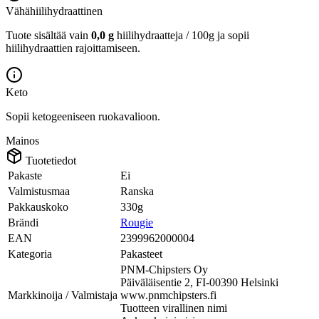
Vähähiilihydraattinen
Tuote sisältää vain
0,0 g
hiilihydraatteja / 100g ja sopii
hiilihydraattien rajoittamiseen.
Keto
Sopii ketogeeniseen ruokavalioon.
Mainos
Tuotetiedot
Pakaste
Ei
Valmistusmaa
Ranska
Pakkauskoko
330g
Brändi
Rougie
EAN
2399962000004
Kategoria
Pakasteet
PNM-Chipsters Oy
Päiväläisentie 2, FI-00390 Helsinki
Markkinoija / Valmistaja
www.pnmchipsters.fi
Tuotteen virallinen nimi