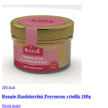
360 kcal
Rougie Hanhiterriini Provencen yrteillä 180g
Näytä tiedot