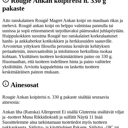
Rougie Ankan koipireisi n. 330 g
pakaste
Aito ranskalainen Rougié Magret Ankan koipi on maultaan rikas ja
mehevä. Rougié ankan koipi on helppo valmistaa pannulla tai
uunissa ja sopii erinomaisesti tarjoiltavaksi pääruoaksi juhlapöytään.
Huippukokkien suosima Rougié tuo ranskalaiset korkealaatuiset
hanhi- ja ankkaherkut kotikokkien ja herkkusuiden saataville.
Arvostetun yrityksen filosofia perustuu kestävän kehityksen
periaatteisiin, innovaatioihin ja intohimoon herkullista ruokaa
kohtaan. Yksittäisen tuotteen keskimääräinen paino on 330 g.
Huomaathan, että tuotteen todellinen hinta ja paino vaihtelee
yksilöittäin. Arvioitu kappalehinta on laskettu tuotteen
keskimääräisen painon mukaan.
Ainesosat
Rougie Ankan koipireisi n. 330 g pakaste sisältää seuraavia
ainesosia:
Ankan liha (Ranska) Allergeenit Ei sisällä Gluteenia sisältävät viljat
ja -tuotteet Muna Rikkidioksidi ja sulfiitit Näytä 11 lisää
Suosittelemme aina tarkistamaan tuotetiedot myös tuotteen
pakkauksesta. Säilytys- ja käyttöohjeet Pakaste. Säilytys -18C tai