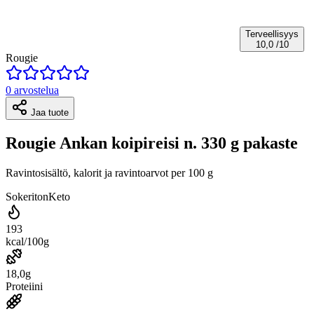
Terveellisyys
10,0
/10
Rougie
0 arvostelua
Jaa tuote
Rougie Ankan koipireisi n. 330 g pakaste
Ravintosisältö, kalorit ja ravintoarvot per 100 g
Sokeriton
Keto
193
kcal/100g
18,0g
Proteiini