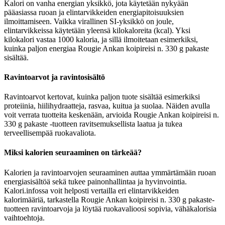
Kalori on vanha energian yksikkö, jota käytetään nykyään
pääasiassa ruoan ja elintarvikkeiden energiapitoisuuksien
ilmoittamiseen. Vaikka virallinen SI-yksikkö on joule,
elintarvikkeissa käytetään yleensä kilokaloreita (kcal). Yksi
kilokalori vastaa 1000 kaloria, ja sillä ilmoitetaan esimerkiksi,
kuinka paljon energiaa Rougie Ankan koipireisi n. 330 g pakaste
sisältää.
Ravintoarvot ja ravintosisältö
Ravintoarvot kertovat, kuinka paljon tuote sisältää esimerkiksi
proteiinia, hiilihydraatteja, rasvaa, kuitua ja suolaa. Näiden avulla
voit verrata tuotteita keskenään, arvioida Rougie Ankan koipireisi n.
330 g pakaste -tuotteen ravitsemuksellista laatua ja tukea
terveellisempää ruokavaliota.
Miksi kalorien seuraaminen on tärkeää?
Kalorien ja ravintoarvojen seuraaminen auttaa ymmärtämään ruoan
energiasisältöä sekä tukee painonhallintaa ja hyvinvointia.
Kalori.infossa voit helposti vertailla eri elintarvikkeiden
kalorimääriä, tarkastella Rougie Ankan koipireisi n. 330 g pakaste-
tuotteen ravintoarvoja ja löytää ruokavalioosi sopivia, vähäkalorisia
vaihtoehtoja.