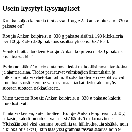
Usein kysytyt kysymykset
Kuinka paljon kaloreita tuotteessa Rougie Ankan koipireisi n. 330 g
pakaste on?
Rougie Ankan koipireisi n. 330 g pakaste sisältää 193 kilokaloria
per 100g. Koko 330g pakkaus sisältää yhteensä 637 kcal.
Voinko luottaa tuotteen Rougie Ankan koipireisi n. 330 g pakaste
ravintoarvoihin?
Pyrimme pitämään tietokantamme tiedot mahdollisimman tarkkoina
ja ajantasaisina. Tiedot perustuvat valmistajien ilmoituksiin ja
julkisiin elintarviketietokantoihin. Koska tuotteiden reseptit voivat
muuttua, suosittelemme varmistamaan tarkat tiedot aina myös
suoraan tuotteen pakkauksesta.
Miten tuotteen Rougie Ankan koipireisi n. 330 g pakaste kalorit
muodostuvat?
Elintarvikkeiden, kuten tuotteen Rougie Ankan koipireisi n. 330 g
pakaste, kalorit muodostuvat sen sisältämistä makroravinteista.
Yleissääntönä yksi gramma proteiinia tai hiilihydraattia sisältää noin
4 kilokaloria (kcal), kun taas yksi gramma rasvaa sisältää noin 9