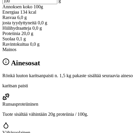
g
Annoksen koko
100g
Energiaa
134 kcal
Rasvaa
6,0 g
josta tyydyttyneitä
0,0 g
Hiilihydraatteja
0,0 g
Proteiinia
20,0 g
Suolaa
0,1 g
Ravintokuitua
0,0 g
Mainos
Ainesosat
Rönkä luuton karitsanpaisti n. 1,5 kg pakaste sisältää seuraavia aineso
karitsan paisti
Runsasproteiininen
Tuote sisältää vähintään 20g proteiinia / 100g.
Vähäsuolainen