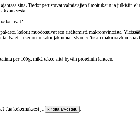
tasaisina. Tiedot perustuvat valmistajien ilmoituksiin ja julkisiin elin
 pakkauksesta.
muodostuvat?
pakaste, kalorit muodostuvat sen sisältämistä makroravinteista. Yleissään
kaloria. Näet tarkemman kalorijakauman sivun yläosan makroravinnekaavi
teiinia per 100g, mikä tekee siitä hyvän proteiinin lähteen.
ste? Jaa kokemuksesi ja
.
kirjoita arvostelu