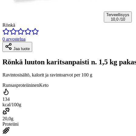
Terveellisyys
10,0
/10
Rönkä
0 arvostelua
Jaa tuote
Rönkä luuton karitsanpaisti n. 1,5 kg paka
Ravintosisältö, kalorit ja ravintoarvot per 100 g
Runsasproteiininen
Keto
134
kcal/100g
20,0g
Proteiini