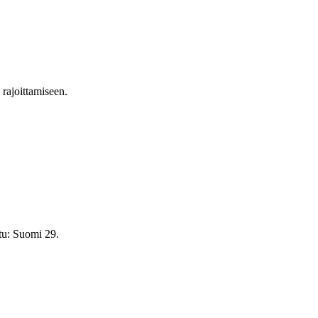
n rajoittamiseen.
tu: Suomi 29.