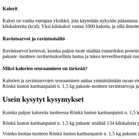
Kalorit
Kalori on vanha energian yksikkö, jota käytetään nykyään pääasiassa r
kilokaloreita (kcal). Yksi kilokalori vastaa 1000 kaloria, ja sillä ilmo
Ravintoarvot ja ravintosisältö
Ravintoarvot kertovat, kuinka paljon tuote sisältää esimerkiksi proteiin
pakaste -tuotteen ravitsemuksellista laatua ja tukea terveellisempää ru
Miksi kalorien seuraaminen on tärkeää?
Kalorien ja ravintoarvojen seuraaminen auttaa ymmärtämään ruoan energia
Rönkä luuton karitsanpaisti n. 1,5 kg pakaste-tuotteen ravintoarvoja ja
Usein kysytyt kysymykset
Kuinka paljon kaloreita tuotteessa Rönkä luuton karitsanpaisti n. 1,5 
Rönkä luuton karitsanpaisti n. 1,5 kg pakaste sisältää 134 kilokalori
Voinko luottaa tuotteen Rönkä luuton karitsanpaisti n. 1,5 kg pakaste 