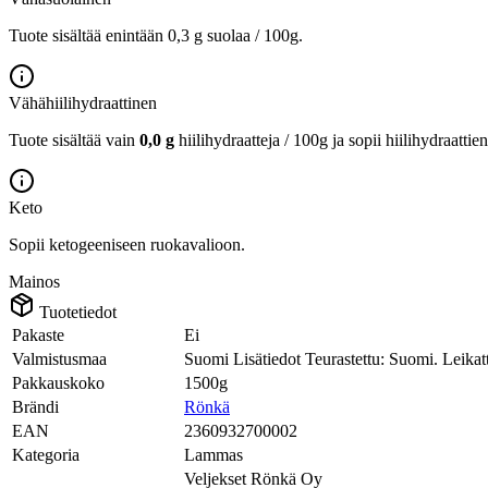
Tuote sisältää enintään 0,3 g suolaa / 100g.
Vähähiilihydraattinen
Tuote sisältää vain
0,0 g
hiilihydraatteja / 100g ja sopii hiilihydraattie
Keto
Sopii ketogeeniseen ruokavalioon.
Mainos
Tuotetiedot
Pakaste
Ei
Valmistusmaa
Suomi Lisätiedot Teurastettu: Suomi. Leikat
Pakkauskoko
1500g
Brändi
Rönkä
EAN
2360932700002
Kategoria
Lammas
Veljekset Rönkä Oy