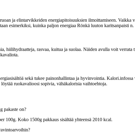
uoan ja elintarvikkeiden energiapitoisuuksien ilmoittamiseen. Vaikka vi
itetaan esimerkiksi, kuinka paljon energiaa Rönkä luuton karitsanpaisti n. 
ia, hiilihydraatteja, rasvaa, kuitua ja suolaa. Näiden avulla voit verrata
okavaliota.
sisältöä sekä tukee painonhallintaa ja hyvinvointia. Kalori.infossa voit
 löytää ruokavalioosi sopivia, vähäkalorisia vaihtoehtoja.
kg pakaste on?
a per 100g. Koko 1500g pakkaus sisältää yhteensä 2010 kcal.
ravintoarvoihin?