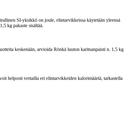
rallinen SI-yksikkö on joule, elintarvikkeissa käytetään yleensä
1,5 kg pakaste sisältää.
 tuotteita keskenään, arvioida Rönkä luuton karitsanpaisti n. 1,5 kg
 helposti vertailla eri elintarvikkeiden kalorimääriä, tarkastella