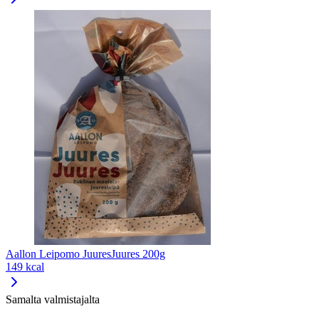
Aallon Leipomo JuuresJuures 200g
149 kcal
Samalta valmistajalta