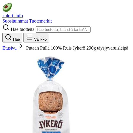
kalori
.info
Suosituimmat
Tuotemerkit
Hae tuotteita
Hae
Valikko
Etusivu
Putaan Pulla 100% Ruis Jykerö 290g täysjyväruisleipä