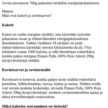
Arviot perustuvat 70kg painoisen henkilön energiankulutukseen.
Mainos
Mitä ovat kalorit ja ravintoarvot?
Kalorit
Kalori on vanha energian yksikkö, jota käytetään nykyään
pääasiassa ruoan ja elintarvikkeiden energiapitoisuuksien
ilmoittamiseen. Vaikka virallinen SI-yksikkö on joule,
elintarvikkeissa käytetään yleensä kilokaloreita (kcal). Yksi
kilokalori vastaa 1000 kaloria, ja sillä ilmoitetaan esimerkiksi,
kuinka paljon energiaa Putaan Pulla 100% Ruis Jykerö 290g
täysjyväruisleipä sisältää.
Ravintoarvot ja ravintosisältö
Ravintoarvot kertovat, kuinka paljon tuote sisältää esimerkiksi
proteiinia, hiilihydraatteja, rasvaa, kuitua ja suolaa. Näiden avulla
voit verrata tuotteita keskenään, arvioida Putaan Pulla 100% Ruis
Jykerö 290g täysjyväruisleipä -tuotteen ravitsemuksellista laatua ja
tukea terveellisempää ruokavaliota.
Miksi kalorien seuraaminen on tärkeää?