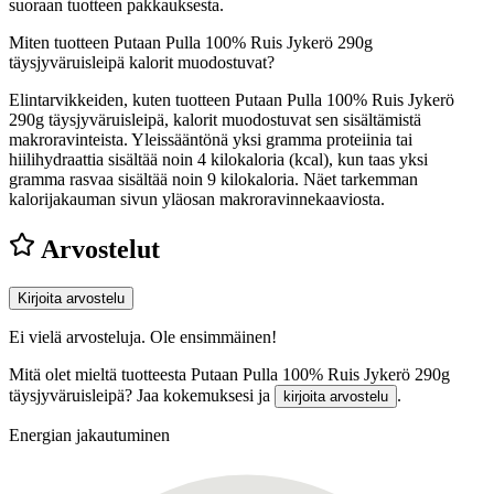
suoraan tuotteen pakkauksesta.
Miten tuotteen Putaan Pulla 100% Ruis Jykerö 290g
täysjyväruisleipä kalorit muodostuvat?
Elintarvikkeiden, kuten tuotteen Putaan Pulla 100% Ruis Jykerö
290g täysjyväruisleipä, kalorit muodostuvat sen sisältämistä
makroravinteista. Yleissääntönä yksi gramma proteiinia tai
hiilihydraattia sisältää noin 4 kilokaloria (kcal), kun taas yksi
gramma rasvaa sisältää noin 9 kilokaloria. Näet tarkemman
kalorijakauman sivun yläosan makroravinnekaaviosta.
Arvostelut
Kirjoita arvostelu
Ei vielä arvosteluja. Ole ensimmäinen!
Mitä olet mieltä tuotteesta Putaan Pulla 100% Ruis Jykerö 290g
täysjyväruisleipä? Jaa kokemuksesi ja
.
kirjoita arvostelu
Energian jakautuminen