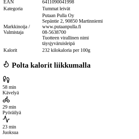
EAN
6411090041998
Kategoria
Tummat leivät
Putaan Pulla Oy
Sepäntie 2, 90850 Martinniemi
Markkinoija /
www.putaanpulla.fi
Valmistaja
08-5638700
Tuotteen virallinen nimi
täysjyväruisleipä
Kalorit
232 kilokaloria per 100g
Polta kalorit liikkumalla
58 min
Kävelyä
29 min
Pyöräilyä
23 min
Juoksua