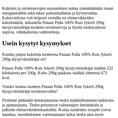
Kalorien ja ravintoarvojen seuraaminen auttaa ymmärtämään ruoan
energiasisältöä sekä tukee painonhallintaa ja hyvinvointia.
Kalori.infossa voit helposti vertailla eri elintarvikkeiden
kalorimääriä, tarkastella Putaan Pulla 100% Ruis Jykerö 290g
täysjyväruisleipä-tuotteen ravintoarvoja ja löytää ruokavalioosi
sopivia, vähäkalorisia vaihtoehtoja.
Usein kysytyt kysymykset
Kuinka paljon kaloreita tuotteessa Putaan Pulla 100% Ruis Jykerö
290g täysjyväruisleipä on?
Putaan Pulla 100% Ruis Jykerö 290g täysjyväruisleipä sisältää 232
kilokaloria per 100g. Koko 290g pakkaus sisältää yhteensä 673
kcal.
Voinko luottaa tuotteen Putaan Pulla 100% Ruis Jykerö 290g
täysjyväruisleipä ravintoarvoihin?
Pyrimme pitämään tietokantamme tiedot mahdollisimman tarkkoina
ja ajantasaisina. Tiedot perustuvat valmistajien ilmoituksiin ja
julkisiin elintarviketietokantoihin. Koska tuotteiden reseptit voivat
muuttua, suosittelemme varmistamaan tarkat tiedot aina myös