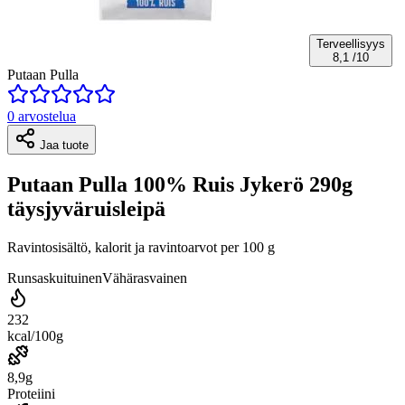
Terveellisyys
8,1
/10
Putaan Pulla
0 arvostelua
Jaa tuote
Putaan Pulla 100% Ruis Jykerö 290g
täysjyväruisleipä
Ravintosisältö, kalorit ja ravintoarvot per 100 g
Runsaskuituinen
Vähärasvainen
232
kcal/100g
8,9g
Proteiini