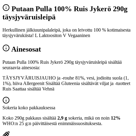
Putaan Pulla 100% Ruis Jykerö 290g
täysjyväruisleipä
Herkullinen jälkiuunipalaleipä, joka on leivottu 100 % kotimaisesta
täysjyvärukiista! L Laktoositon V Vegaaninen
Ainesosat
Putaan Pulla 100% Ruis Jykerö 290g täysjyväruisleipä sisältää
seuraavia ainesosia:
TÄYSJYVÄRUISJAUHO ja -rouhe 81%, vesi, jodioitu suola (1,
1%), hiiva Allergeenit Sisältää Gluteenia sisältävät viljat ja -tuotteet
Ruis Saattaa sisältää Vehnä
Sokeria koko pakkauksessa
Koko 290g pakkaus sisältää
2,9 g
sokeria, mikä on noin
12%
WHO:n 25 g:n päivittäisestä enimmäissuosituksesta.