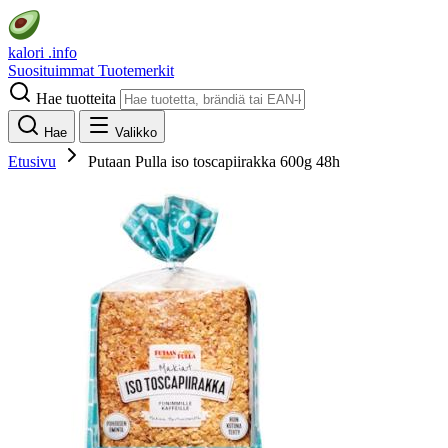
kalori
.info
Suosituimmat
Tuotemerkit
Hae tuotteita
Hae
Valikko
Etusivu
Putaan Pulla iso toscapiirakka 600g 48h