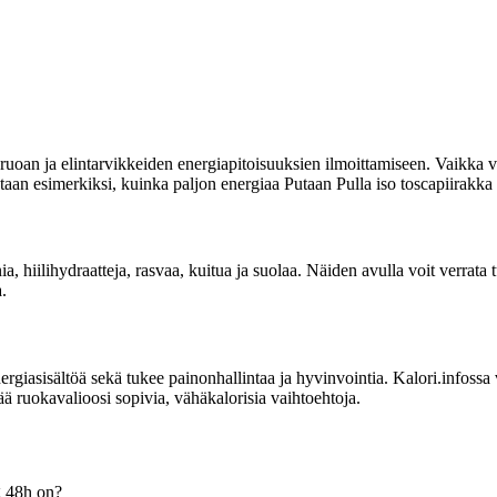
uoan ja elintarvikkeiden energiapitoisuuksien ilmoittamiseen. Vaikka vi
itetaan esimerkiksi, kuinka paljon energiaa Putaan Pulla iso toscapiirakka
ia, hiilihydraatteja, rasvaa, kuitua ja suolaa. Näiden avulla voit verrat
.
sisältöä sekä tukee painonhallintaa ja hyvinvointia. Kalori.infossa voit
ää ruokavalioosi sopivia, vähäkalorisia vaihtoehtoja.
g 48h on?