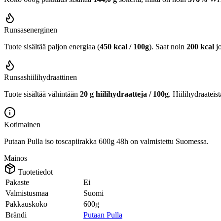
Runsasenerginen
Tuote sisältää paljon energiaa (
450 kcal / 100g
). Saat noin
200 kcal
j
Runsashiilihydraattinen
Tuote sisältää vähintään
20 g hiilihydraatteja / 100g
. Hiilihydraateis
Kotimainen
Putaan Pulla iso toscapiirakka 600g 48h on valmistettu Suomessa.
Mainos
Tuotetiedot
Pakaste
Ei
Valmistusmaa
Suomi
Pakkauskoko
600g
Brändi
Putaan Pulla