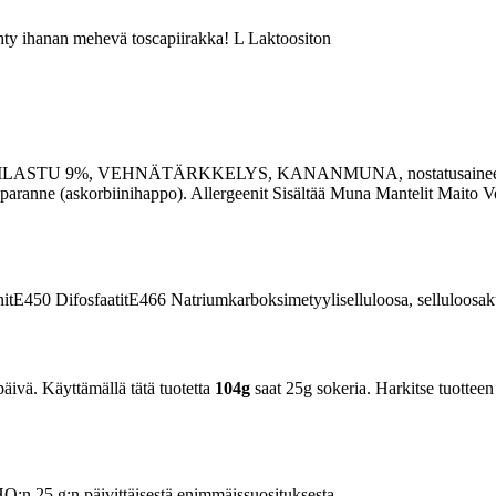
ehty ihanan mehevä toscapiirakka! L Laktoositon
ELILASTU 9%, VEHNÄTÄRKKELYS, KANANMUNA, nostatusaineet (E500
ranne (askorbiinihappo). Allergeenit Sisältää Muna Mantelit Maito Veh
nit
E450
Difosfaatit
E466
Natriumkarboksimetyyliselluloosa, selluloosa
äivä. Käyttämällä tätä tuotetta
104g
saat 25g sokeria. Harkitse tuotteen 
n 25 g:n päivittäisestä enimmäissuosituksesta.