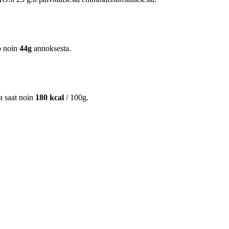
o noin
44g
annoksesta.
ta saat noin
180 kcal
/ 100g.