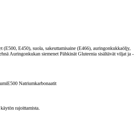
, E450), suola, sakeuttamisaine (E466), auringonkukkaöljy,
nä Auringonkukan siemenet Pähkinät Gluteenia sisältävät viljat ja -
kumi
E500
Natriumkarbonaatit
käytön rajoittamista.