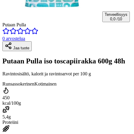
Terveellisyys
0,0
/10
Putaan Pulla
0 arvostelua
Jaa tuote
Putaan Pulla iso toscapiirakka 600g 48h
Ravintosisältö, kalorit ja ravintoarvot per 100 g
Runsassokerinen
Kotimainen
450
kcal/100g
5,4g
Proteiini