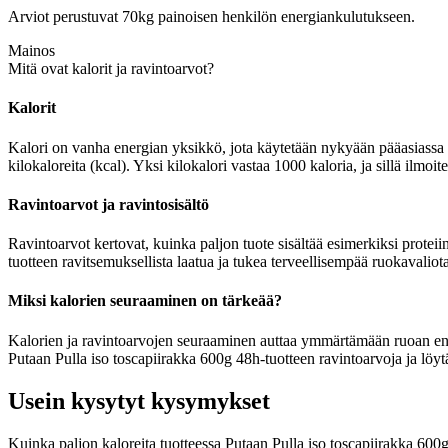
Arviot perustuvat 70kg painoisen henkilön energiankulutukseen.
Mainos
Mitä ovat kalorit ja ravintoarvot?
Kalorit
Kalori on vanha energian yksikkö, jota käytetään nykyään pääasiassa r
kilokaloreita (kcal). Yksi kilokalori vastaa 1000 kaloria, ja sillä ilmo
Ravintoarvot ja ravintosisältö
Ravintoarvot kertovat, kuinka paljon tuote sisältää esimerkiksi proteiin
tuotteen ravitsemuksellista laatua ja tukea terveellisempää ruokavaliota
Miksi kalorien seuraaminen on tärkeää?
Kalorien ja ravintoarvojen seuraaminen auttaa ymmärtämään ruoan energia
Putaan Pulla iso toscapiirakka 600g 48h-tuotteen ravintoarvoja ja löyt
Usein kysytyt kysymykset
Kuinka paljon kaloreita tuotteessa Putaan Pulla iso toscapiirakka 600