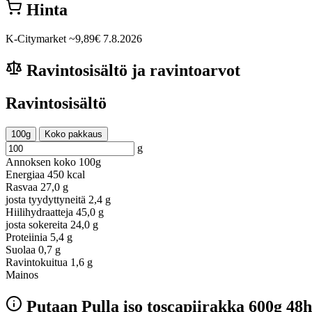
Hinta
K-Citymarket
~9,89€
7.8.2026
Ravintosisältö ja ravintoarvot
Ravintosisältö
100g
Koko pakkaus
g
Annoksen koko
100g
Energiaa
450 kcal
Rasvaa
27,0 g
josta tyydyttyneitä
2,4 g
Hiilihydraatteja
45,0 g
josta sokereita
24,0 g
Proteiinia
5,4 g
Suolaa
0,7 g
Ravintokuitua
1,6 g
Mainos
Putaan Pulla iso toscapiirakka 600g 48h