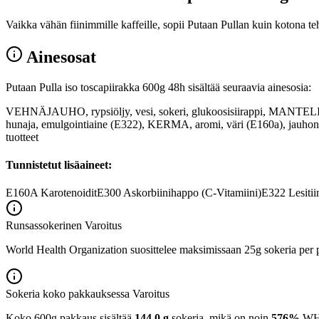
Vaikka vähän fiinimmille kaffeille, sopii Putaan Pullan kuin kotona t
Ainesosat
Putaan Pulla iso toscapiirakka 600g 48h sisältää seuraavia ainesosia:
VEHNÄJAUHO, rypsiöljy, vesi, sokeri, glukoosisiirappi, MANT
hunaja, emulgointiaine (E322), KERMA, aromi, väri (E160a), jauhonpa
tuotteet
Tunnistetut lisäaineet:
E160A
Karotenoidit
E300
Askorbiinihappo (C-Vitamiini)
E322
Lesitii
Runsassokerinen
Varoitus
World Health Organization suosittelee maksimissaan 25g sokeria per p
Sokeria koko pakkauksessa
Varoitus
Koko 600g pakkaus sisältää
144,0 g
sokeria, mikä on noin
576%
WHO: