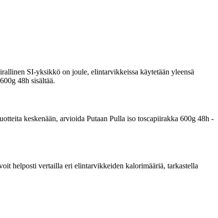
rallinen SI-yksikkö on joule, elintarvikkeissa käytetään yleensä
 600g 48h sisältää.
a tuotteita keskenään, arvioida Putaan Pulla iso toscapiirakka 600g 48h -
 helposti vertailla eri elintarvikkeiden kalorimääriä, tarkastella