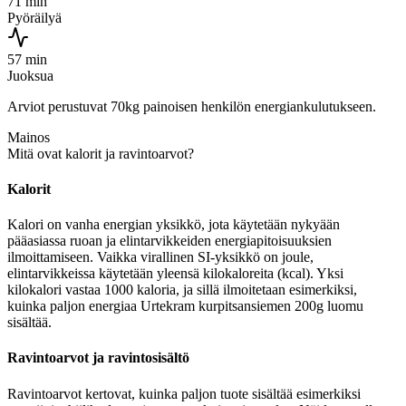
71 min
Pyöräilyä
57 min
Juoksua
Arviot perustuvat 70kg painoisen henkilön energiankulutukseen.
Mainos
Mitä ovat kalorit ja ravintoarvot?
Kalorit
Kalori on vanha energian yksikkö, jota käytetään nykyään
pääasiassa ruoan ja elintarvikkeiden energiapitoisuuksien
ilmoittamiseen. Vaikka virallinen SI-yksikkö on joule,
elintarvikkeissa käytetään yleensä kilokaloreita (kcal). Yksi
kilokalori vastaa 1000 kaloria, ja sillä ilmoitetaan esimerkiksi,
kuinka paljon energiaa Urtekram kurpitsansiemen 200g luomu
sisältää.
Ravintoarvot ja ravintosisältö
Ravintoarvot kertovat, kuinka paljon tuote sisältää esimerkiksi