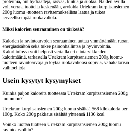
proteiinia, hiilihydraatteja, rasvaa, kuitua ja suolaa. Näiden avulla
voit verrata tuotteita keskenään, arvioida Urtekram kurpitsansiemen
200g luomu -tuotteen ravitsemuksellista laatua ja tukea
terveellisempää ruokavaliota.
Miksi kalorien seuraaminen on tärkeää?
Kalorien ja ravintoarvojen seuraaminen auttaa ymmärtämään ruoan
energiasisältöä sekä tukee painonhallintaa ja hyvinvointia.
Kalori.infossa voit helposti vertailla eri elintarvikkeiden
kalorimääriä, tarkastella Urtekram kurpitsansiemen 200g luomu-
tuotteen ravintoarvoja ja löytää ruokavalioosi sopivia, vähäkalorisia
vaihtoehtoja.
Usein kysytyt kysymykset
Kuinka paljon kaloreita tuotteessa Urtekram kurpitsansiemen 200g
luomu on?
Urtekram kurpitsansiemen 200g luomu sisältää 568 kilokaloria per
100g. Koko 200g pakkaus sisältää yhteensä 1136 kcal.
Voinko luottaa tuotteen Urtekram kurpitsansiemen 200g luomu
ravintoarvoihin?