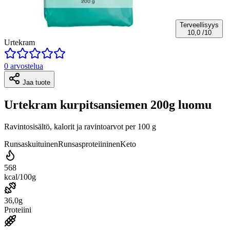
Terveellisyys
10,0
/10
Urtekram
0 arvostelua
Jaa tuote
Urtekram kurpitsansiemen 200g luomu
Ravintosisältö, kalorit ja ravintoarvot per 100 g
Runsaskuituinen
Runsasproteiininen
Keto
568
kcal/100g
36,0g
Proteiini