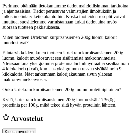
Pyrimme pitämään tietokantamme tiedot mahdollisimman tarkkoina
ja ajantasaisina. Tiedot perustuvat valmistajien ilmoituksiin ja
julkisiin elintarviketietokantoihin. Koska tuotteiden reseptit voivat
muuttua, suosittelemme varmistamaan tarkat tiedot aina myös
suoraan tuotteen pakkauksesta.
Miten tuotteen Urtekram kurpitsansiemen 200g luomu kalorit
muodostuvat?
Elintarvikkeiden, kuten tuotteen Urtekram kurpitsansiemen 200g
luomu, kalorit muodostuvat sen sisältämistä makroravinteista.
Yleissääntönä yksi gramma proteiinia tai hiilihydraattia sisältää noin
4 kilokaloria (kcal), kun taas yksi gramma rasvaa sisältää noin 9
kilokaloria. Näet tarkemman kalorijakauman sivun yläosan
makroravinnekaaviosta.
Onko Urtekram kurpitsansiemen 200g luomu proteiinipitoinen?
Kyllä, Urtekram kurpitsansiemen 200g luomu sisältää 36,0g
proteiinia per 100g, mikä tekee siitä hyvän proteiinin lähteen.
Arvostelut
Kirjoita arvostelu