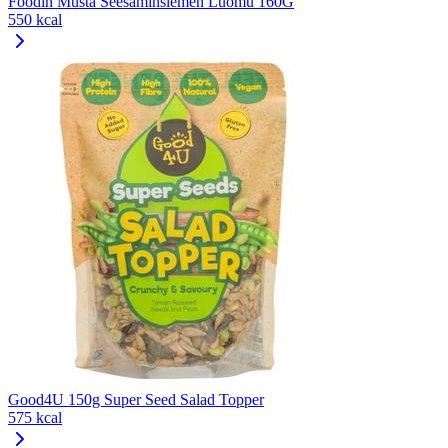
Foodin Musta Seesaminsiemen Luomu 160G
550 kcal
Good4U 150g Super Seed Salad Topper
575 kcal