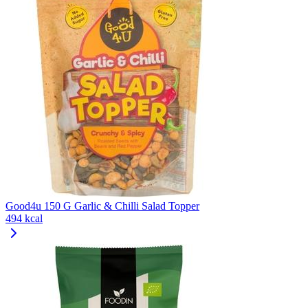
Good4u 150 G Garlic & Chilli Salad Topper
494 kcal