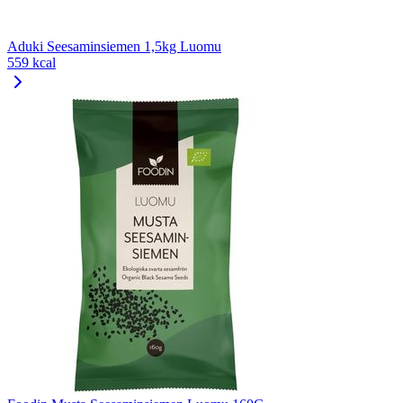
Aduki Seesaminsiemen 1,5kg Luomu
559 kcal