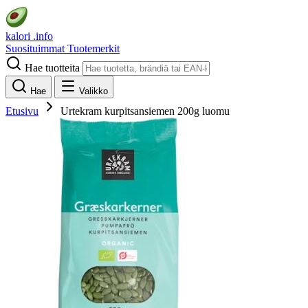
kalori
.info
Suosituimmat
Tuotemerkit
Hae tuotteita
Hae
Valikko
Etusivu
Urtekram kurpitsansiemen 200g luomu