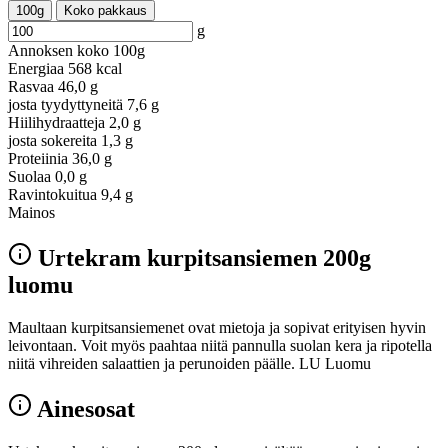
100g
Koko pakkaus
g
Annoksen koko
100g
Energiaa
568 kcal
Rasvaa
46,0 g
josta tyydyttyneitä
7,6 g
Hiilihydraatteja
2,0 g
josta sokereita
1,3 g
Proteiinia
36,0 g
Suolaa
0,0 g
Ravintokuitua
9,4 g
Mainos
Urtekram kurpitsansiemen 200g
luomu
Maultaan kurpitsansiemenet ovat mietoja ja sopivat erityisen hyvin
leivontaan. Voit myös paahtaa niitä pannulla suolan kera ja ripotella
niitä vihreiden salaattien ja perunoiden päälle. LU Luomu
Ainesosat