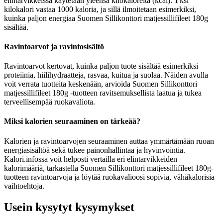
elintarvikkeissa käytetään yleensä kilokaloreita (kcal). Yksi
kilokalori vastaa 1000 kaloria, ja sillä ilmoitetaan esimerkiksi,
kuinka paljon energiaa Suomen Sillikonttori matjessillifileet 180g
sisältää.
Ravintoarvot ja ravintosisältö
Ravintoarvot kertovat, kuinka paljon tuote sisältää esimerkiksi
proteiinia, hiilihydraatteja, rasvaa, kuitua ja suolaa. Näiden avulla
voit verrata tuotteita keskenään, arvioida Suomen Sillikonttori
matjessillifileet 180g -tuotteen ravitsemuksellista laatua ja tukea
terveellisempää ruokavaliota.
Miksi kalorien seuraaminen on tärkeää?
Kalorien ja ravintoarvojen seuraaminen auttaa ymmärtämään ruoan
energiasisältöä sekä tukee painonhallintaa ja hyvinvointia.
Kalori.infossa voit helposti vertailla eri elintarvikkeiden
kalorimääriä, tarkastella Suomen Sillikonttori matjessillifileet 180g-
tuotteen ravintoarvoja ja löytää ruokavalioosi sopivia, vähäkalorisia
vaihtoehtoja.
Usein kysytyt kysymykset