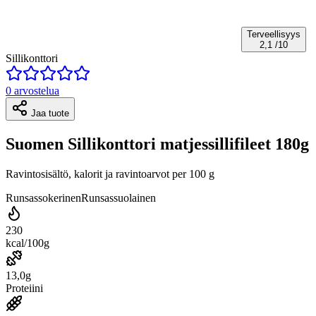
Terveellisyys
2,1
/10
Sillikonttori
0 arvostelua
Jaa tuote
Suomen Sillikonttori matjessillifileet 180g
Ravintosisältö, kalorit ja ravintoarvot per 100 g
Runsassokerinen
Runsassuolainen
230
kcal/100g
13,0g
Proteiini