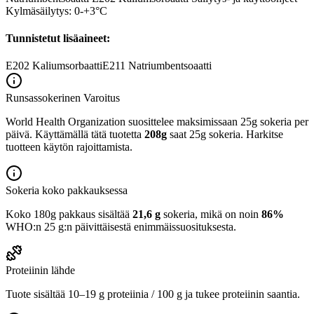
Kylmäsäilytys: 0-+3°C
Tunnistetut lisäaineet:
E202
Kaliumsorbaatti
E211
Natriumbentsoaatti
Runsassokerinen
Varoitus
World Health Organization suosittelee maksimissaan 25g sokeria per
päivä. Käyttämällä tätä tuotetta
208g
saat 25g sokeria. Harkitse
tuotteen käytön rajoittamista.
Sokeria koko pakkauksessa
Koko 180g pakkaus sisältää
21,6 g
sokeria, mikä on noin
86%
WHO:n 25 g:n päivittäisestä enimmäissuosituksesta.
Proteiinin lähde
Tuote sisältää 10–19 g proteiinia / 100 g ja tukee proteiinin saantia.