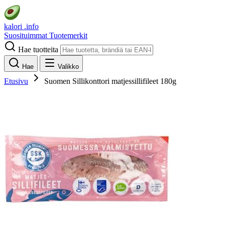
kalori
.info
Suosituimmat
Tuotemerkit
Hae tuotteita
Hae
Valikko
Etusivu
Suomen Sillikonttori matjessillifileet 180g