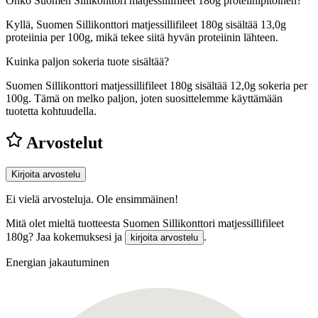
Onko Suomen Sillikonttori matjessillifileet 180g proteiinipitoinen?
Kyllä, Suomen Sillikonttori matjessillifileet 180g sisältää 13,0g
proteiinia per 100g, mikä tekee siitä hyvän proteiinin lähteen.
Kuinka paljon sokeria tuote sisältää?
Suomen Sillikonttori matjessillifileet 180g sisältää 12,0g sokeria per
100g.
Tämä on melko paljon, joten suosittelemme käyttämään
tuotetta kohtuudella.
Arvostelut
Kirjoita arvostelu
Ei vielä arvosteluja. Ole ensimmäinen!
Mitä olet mieltä tuotteesta Suomen Sillikonttori matjessillifileet
180g? Jaa kokemuksesi ja
.
kirjoita arvostelu
Energian jakautuminen