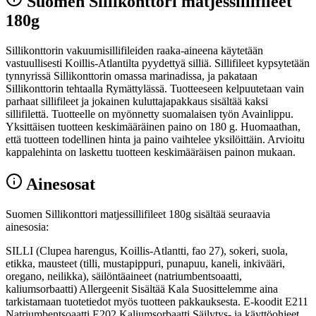
Suomen Sillikonttori matjessillifileet
180g
Sillikonttorin vakuumisillifileiden raaka-aineena käytetään
vastuullisesti Koillis-Atlantilta pyydettyä silliä. Sillifileet kypsytetään
tynnyrissä Sillikonttorin omassa marinadissa, ja pakataan
Sillikonttorin tehtaalla Rymättylässä. Tuotteeseen kelpuutetaan vain
parhaat sillifileet ja jokainen kuluttajapakkaus sisältää kaksi
sillifilettä. Tuotteelle on myönnetty suomalaisen työn Avainlippu.
Yksittäisen tuotteen keskimääräinen paino on 180 g. Huomaathan,
että tuotteen todellinen hinta ja paino vaihtelee yksilöittäin. Arvioitu
kappalehinta on laskettu tuotteen keskimääräisen painon mukaan.
Ainesosat
Suomen Sillikonttori matjessillifileet 180g sisältää seuraavia
ainesosia:
SILLI (Clupea harengus, Koillis-Atlantti, fao 27), sokeri, suola,
etikka, mausteet (tilli, mustapippuri, punapuu, kaneli, inkivääri,
oregano, neilikka), säilöntäaineet (natriumbentsoaatti,
kaliumsorbaatti) Allergeenit Sisältää Kala Suosittelemme aina
tarkistamaan tuotetiedot myös tuotteen pakkauksesta. E-koodit E211
Natriumbentsoaatti E202 Kaliumsorbaatti Säilytys- ja käyttöohjeet