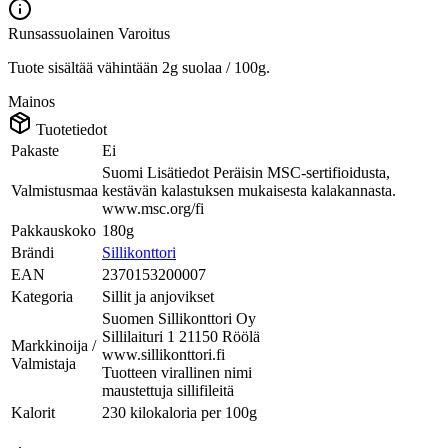
Runsassuolainen
Varoitus
Tuote sisältää vähintään 2g suolaa / 100g.
Mainos
Tuotetiedot
Pakaste
Ei
Suomi Lisätiedot Peräisin MSC-sertifioidusta,
Valmistusmaa
kestävän kalastuksen mukaisesta kalakannasta.
www.msc.org/fi
Pakkauskoko
180g
Brändi
Sillikonttori
EAN
2370153200007
Kategoria
Sillit ja anjovikset
Suomen Sillikonttori Oy
Sillilaituri 1 21150 Röölä
Markkinoija /
www.sillikonttori.fi
Valmistaja
Tuotteen virallinen nimi
maustettuja sillifileitä
Kalorit
230 kilokaloria per 100g