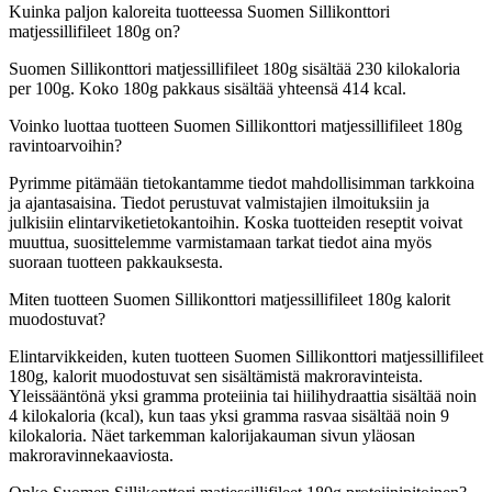
Kuinka paljon kaloreita tuotteessa Suomen Sillikonttori
matjessillifileet 180g on?
Suomen Sillikonttori matjessillifileet 180g sisältää 230 kilokaloria
per 100g. Koko 180g pakkaus sisältää yhteensä 414 kcal.
Voinko luottaa tuotteen Suomen Sillikonttori matjessillifileet 180g
ravintoarvoihin?
Pyrimme pitämään tietokantamme tiedot mahdollisimman tarkkoina
ja ajantasaisina. Tiedot perustuvat valmistajien ilmoituksiin ja
julkisiin elintarviketietokantoihin. Koska tuotteiden reseptit voivat
muuttua, suosittelemme varmistamaan tarkat tiedot aina myös
suoraan tuotteen pakkauksesta.
Miten tuotteen Suomen Sillikonttori matjessillifileet 180g kalorit
muodostuvat?
Elintarvikkeiden, kuten tuotteen Suomen Sillikonttori matjessillifileet
180g, kalorit muodostuvat sen sisältämistä makroravinteista.
Yleissääntönä yksi gramma proteiinia tai hiilihydraattia sisältää noin
4 kilokaloria (kcal), kun taas yksi gramma rasvaa sisältää noin 9
kilokaloria. Näet tarkemman kalorijakauman sivun yläosan
makroravinnekaaviosta.