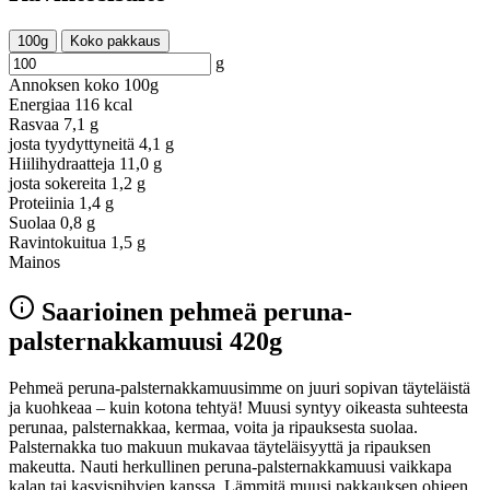
100g
Koko pakkaus
g
Annoksen koko
100g
Energiaa
116 kcal
Rasvaa
7,1 g
josta tyydyttyneitä
4,1 g
Hiilihydraatteja
11,0 g
josta sokereita
1,2 g
Proteiinia
1,4 g
Suolaa
0,8 g
Ravintokuitua
1,5 g
Mainos
Saarioinen pehmeä peruna-
palsternakkamuusi 420g
Pehmeä peruna-palsternakkamuusimme on juuri sopivan täyteläistä
ja kuohkeaa – kuin kotona tehtyä! Muusi syntyy oikeasta suhteesta
perunaa, palsternakkaa, kermaa, voita ja ripauksesta suolaa.
Palsternakka tuo makuun mukavaa täyteläisyyttä ja ripauksen
makeutta. Nauti herkullinen peruna-palsternakkamuusi vaikkapa
kalan tai kasvispihvien kanssa. Lämmitä muusi pakkauksen ohjeen