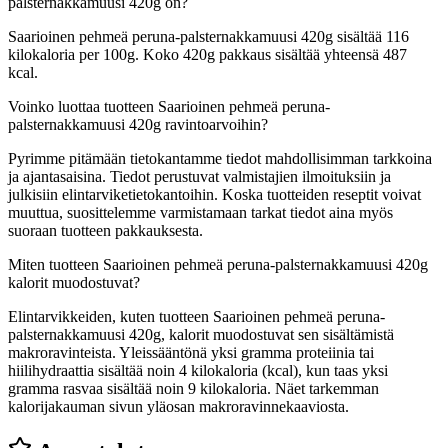
palsternakkamuusi 420g on?
Saarioinen pehmeä peruna-palsternakkamuusi 420g sisältää 116
kilokaloria per 100g. Koko 420g pakkaus sisältää yhteensä 487
kcal.
Voinko luottaa tuotteen Saarioinen pehmeä peruna-
palsternakkamuusi 420g ravintoarvoihin?
Pyrimme pitämään tietokantamme tiedot mahdollisimman tarkkoina
ja ajantasaisina. Tiedot perustuvat valmistajien ilmoituksiin ja
julkisiin elintarviketietokantoihin. Koska tuotteiden reseptit voivat
muuttua, suosittelemme varmistamaan tarkat tiedot aina myös
suoraan tuotteen pakkauksesta.
Miten tuotteen Saarioinen pehmeä peruna-palsternakkamuusi 420g
kalorit muodostuvat?
Elintarvikkeiden, kuten tuotteen Saarioinen pehmeä peruna-
palsternakkamuusi 420g, kalorit muodostuvat sen sisältämistä
makroravinteista. Yleissääntönä yksi gramma proteiinia tai
hiilihydraattia sisältää noin 4 kilokaloria (kcal), kun taas yksi
gramma rasvaa sisältää noin 9 kilokaloria. Näet tarkemman
kalorijakauman sivun yläosan makroravinnekaaviosta.