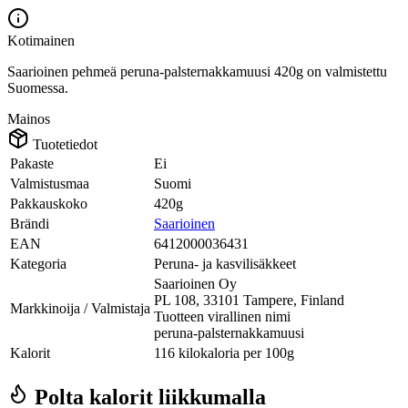
Kotimainen
Saarioinen pehmeä peruna-palsternakkamuusi 420g on valmistettu
Suomessa.
Mainos
Tuotetiedot
Pakaste
Ei
Valmistusmaa
Suomi
Pakkauskoko
420g
Brändi
Saarioinen
EAN
6412000036431
Kategoria
Peruna- ja kasvilisäkkeet
Saarioinen Oy
PL 108, 33101 Tampere, Finland
Markkinoija / Valmistaja
Tuotteen virallinen nimi
peruna-palsternakkamuusi
Kalorit
116 kilokaloria per 100g
Polta kalorit liikkumalla