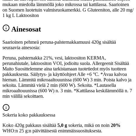
mukaan miedolla lämmöllä joko mikrossa tai kattilassa. Saarioinen
on Suomen luotetuin valmisruokamerkki. G Gluteeniton, alle 20 mg/
1 kg L Laktoositon
Ainesosat
Saarioinen pehmeä peruna-palsternakkamuusi 420g sisältää
seuraavia ainesosia:
Peruna, palsternakka 21%, vesi, laktoositon KERMA,
perunahiutale, laktoositon VOI, jodioitu suola. Allergeenit Sisältää
Maito Suosittelemme aina tarkistamaan tuotetiedot myös tuotteen
pakkauksesta. Säilytys- ja käyttöohjeet Alle +6 °C. *Avaa kalvoa
hieman. Lämmitä mikroaaltouunissa (600 W) 3 min. Poista kalvo ja
sekoita. Lämmitä vielä 2 min (600 W). Sekoita. *Lautasella
mikroaaltouunissa (600 W) n. 3 min. *Kattilassa keskilämmöllä n. 7
min välillä sekoittaen.
Sokeria koko pakkauksessa
Koko 420g pakkaus sisältää
5,0 g
sokeria, mikä on noin
20%
WHO:n 25 g:n päivittäisestä enimmäissuosituksesta.