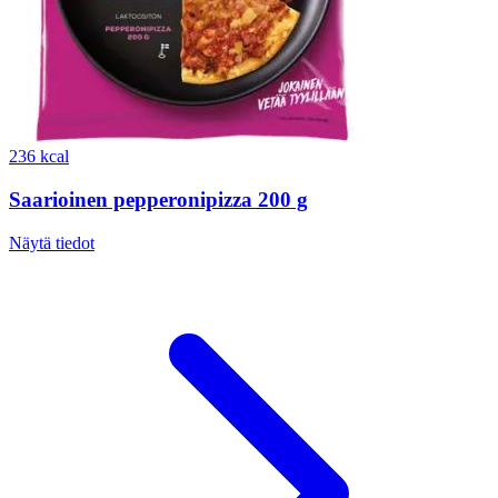
236 kcal
Saarioinen pepperonipizza 200 g
Näytä tiedot