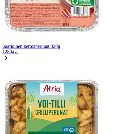
Saarioinen kermaperunat 320g
128 kcal