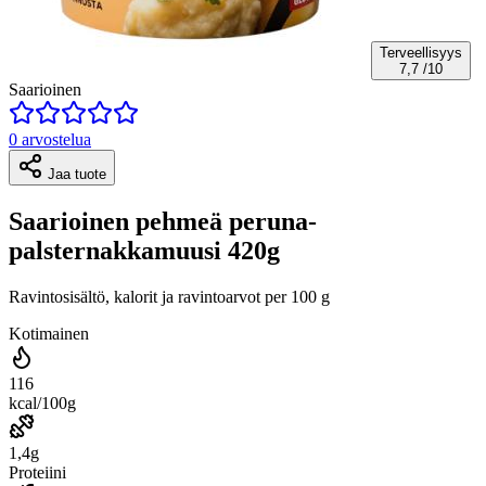
Terveellisyys
7,7
/10
Saarioinen
0 arvostelua
Jaa tuote
Saarioinen pehmeä peruna-
palsternakkamuusi 420g
Ravintosisältö, kalorit ja ravintoarvot per 100 g
Kotimainen
116
kcal/100g
1,4g
Proteiini