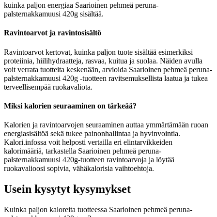
kuinka paljon energiaa Saarioinen pehmeä peruna-
palsternakkamuusi 420g sisältää.
Ravintoarvot ja ravintosisältö
Ravintoarvot kertovat, kuinka paljon tuote sisältää esimerkiksi
proteiinia, hiilihydraatteja, rasvaa, kuitua ja suolaa. Näiden avulla
voit verrata tuotteita keskenään, arvioida Saarioinen pehmeä peruna-
palsternakkamuusi 420g -tuotteen ravitsemuksellista laatua ja tukea
terveellisempää ruokavaliota.
Miksi kalorien seuraaminen on tärkeää?
Kalorien ja ravintoarvojen seuraaminen auttaa ymmärtämään ruoan
energiasisältöä sekä tukee painonhallintaa ja hyvinvointia.
Kalori.infossa voit helposti vertailla eri elintarvikkeiden
kalorimääriä, tarkastella Saarioinen pehmeä peruna-
palsternakkamuusi 420g-tuotteen ravintoarvoja ja löytää
ruokavalioosi sopivia, vähäkalorisia vaihtoehtoja.
Usein kysytyt kysymykset
Kuinka paljon kaloreita tuotteessa Saarioinen pehmeä peruna-