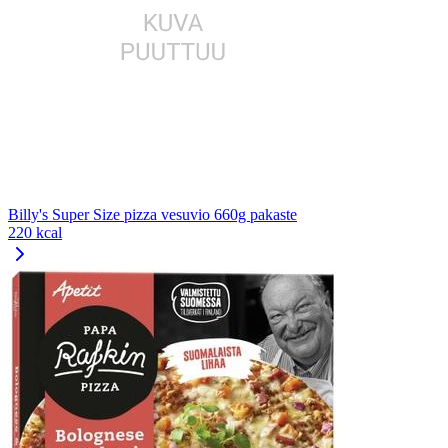
Billy's Super Size pizza vesuvio 660g pakaste
220 kcal