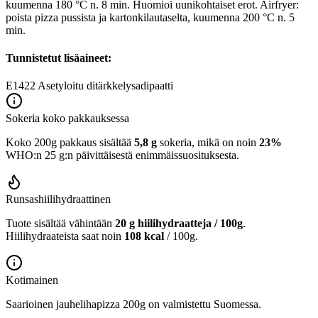
kuumenna 180 °C n. 8 min. Huomioi uunikohtaiset erot. Airfryer:
poista pizza pussista ja kartonkilautaselta, kuumenna 200 °C n. 5
min.
Tunnistetut lisäaineet:
E1422
Asetyloitu ditärkkelysadipaatti
Sokeria koko pakkauksessa
Koko 200g pakkaus sisältää
5,8 g
sokeria, mikä on noin
23%
WHO:n 25 g:n päivittäisestä enimmäissuosituksesta.
Runsashiilihydraattinen
Tuote sisältää vähintään
20 g hiilihydraatteja / 100g
.
Hiilihydraateista saat noin
108 kcal
/ 100g.
Kotimainen
Saarioinen jauhelihapizza 200g on valmistettu Suomessa.