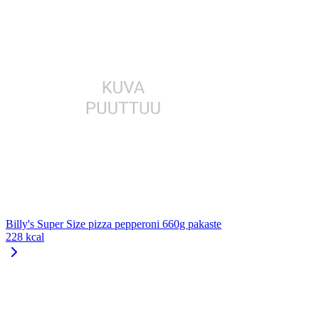
Billy's Super Size pizza pepperoni 660g pakaste
228 kcal