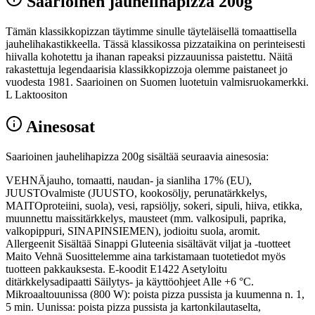
Saarioinen jauhelihapizza 200g
Tämän klassikkopizzan täytimme sinulle täyteläisellä tomaattisella
jauhelihakastikkeella. Tässä klassikossa pizzataikina on perinteisesti
hiivalla kohotettu ja ihanan rapeaksi pizzauunissa paistettu. Näitä
rakastettuja legendaarisia klassikkopizzoja olemme paistaneet jo
vuodesta 1981. Saarioinen on Suomen luotetuin valmisruokamerkki.
L Laktoositon
Ainesosat
Saarioinen jauhelihapizza 200g sisältää seuraavia ainesosia:
VEHNÄjauho, tomaatti, naudan- ja sianliha 17% (EU),
JUUSTOvalmiste (JUUSTO, kookosöljy, perunatärkkelys,
MAITOproteiini, suola), vesi, rapsiöljy, sokeri, sipuli, hiiva, etikka,
muunnettu maissitärkkelys, mausteet (mm. valkosipuli, paprika,
valkopippuri, SINAPINSIEMEN), jodioitu suola, aromit.
Allergeenit Sisältää Sinappi Gluteenia sisältävät viljat ja -tuotteet
Maito Vehnä Suosittelemme aina tarkistamaan tuotetiedot myös
tuotteen pakkauksesta. E-koodit E1422 Asetyloitu
ditärkkelysadipaatti Säilytys- ja käyttöohjeet Alle +6 °C.
Mikroaaltouunissa (800 W): poista pizza pussista ja kuumenna n. 1,
5 min. Uunissa: poista pizza pussista ja kartonkilautaselta,