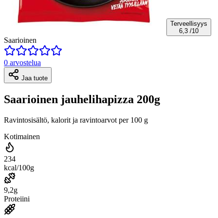
Terveellisyys
6,3
/10
Saarioinen
0 arvostelua
Jaa tuote
Saarioinen jauhelihapizza 200g
Ravintosisältö, kalorit ja ravintoarvot per 100 g
Kotimainen
234
kcal/100g
9,2g
Proteiini