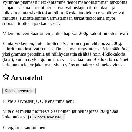
Pyrimme pitämään tietokantamme tiedot mahdollisimman tarkkoina
ja ajantasaisina. Tiedot perustuvat valmistajien ilmoituksiin ja
julkisiin elintarviketietokantoihin. Koska tuotteiden reseptit voivat
muuttua, suosittelemme varmistamaan tarkat tiedot aina myös
suoraan tuotteen pakkauksesta.
Miten tuotteen Saarioinen jauhelihapizza 200g kalorit muodostuvat?
Elintarvikkeiden, kuten tuotteen Saarioinen jauhelihapizza 200g,
kalorit muodostuvat sen sisältämistä makroravinteista. Yleissääntönä
yksi gramma proteiinia tai hiilihydraattia sisältää noin 4 kilokaloria
(kcal), kun taas yksi gramma rasvaa sisältää noin 9 kilokaloria. Näet
tarkemman kalorijakauman sivun yläosan makroravinnekaaviosta.
Arvostelut
Kirjoita arvostelu
Ei vielä arvosteluja. Ole ensimmäinen!
Mitä olet mieltä tuotteesta Saarioinen jauhelihapizza 200g? Jaa
kokemuksesi ja
.
kirjoita arvostelu
Energian jakautuminen