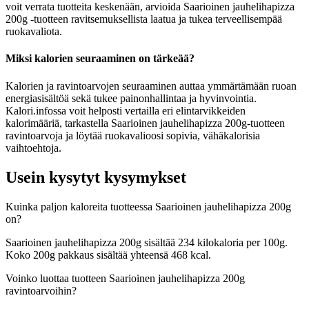
voit verrata tuotteita keskenään, arvioida Saarioinen jauhelihapizza
200g -tuotteen ravitsemuksellista laatua ja tukea terveellisempää
ruokavaliota.
Miksi kalorien seuraaminen on tärkeää?
Kalorien ja ravintoarvojen seuraaminen auttaa ymmärtämään ruoan
energiasisältöä sekä tukee painonhallintaa ja hyvinvointia.
Kalori.infossa voit helposti vertailla eri elintarvikkeiden
kalorimääriä, tarkastella Saarioinen jauhelihapizza 200g-tuotteen
ravintoarvoja ja löytää ruokavalioosi sopivia, vähäkalorisia
vaihtoehtoja.
Usein kysytyt kysymykset
Kuinka paljon kaloreita tuotteessa Saarioinen jauhelihapizza 200g
on?
Saarioinen jauhelihapizza 200g sisältää 234 kilokaloria per 100g.
Koko 200g pakkaus sisältää yhteensä 468 kcal.
Voinko luottaa tuotteen Saarioinen jauhelihapizza 200g
ravintoarvoihin?