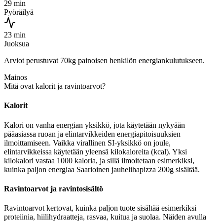
29 min
Pyöräilyä
23 min
Juoksua
Arviot perustuvat 70kg painoisen henkilön energiankulutukseen.
Mainos
Mitä ovat kalorit ja ravintoarvot?
Kalorit
Kalori on vanha energian yksikkö, jota käytetään nykyään
pääasiassa ruoan ja elintarvikkeiden energiapitoisuuksien
ilmoittamiseen. Vaikka virallinen SI-yksikkö on joule,
elintarvikkeissa käytetään yleensä kilokaloreita (kcal). Yksi
kilokalori vastaa 1000 kaloria, ja sillä ilmoitetaan esimerkiksi,
kuinka paljon energiaa Saarioinen jauhelihapizza 200g sisältää.
Ravintoarvot ja ravintosisältö
Ravintoarvot kertovat, kuinka paljon tuote sisältää esimerkiksi
proteiinia, hiilihydraatteja, rasvaa, kuitua ja suolaa. Näiden avulla