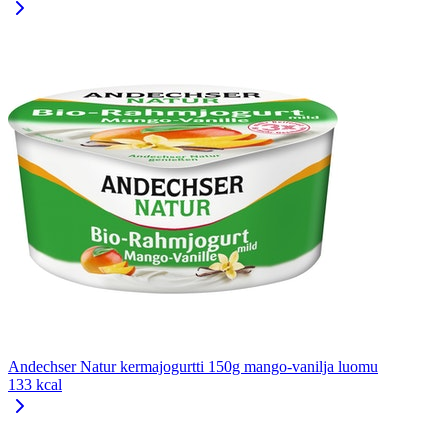
Andechser Natur kermajogurtti 150g mango-vanilja luomu
133 kcal