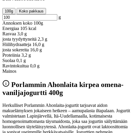
100g
Koko pakkaus
g
Annoksen koko
100g
Energiaa
105 kcal
Rasvaa
3,0 g
josta tyydyttyneitä
2,3 g
Hiilihydraatteja
16,0 g
josta sokereita
16,0 g
Proteiinia
3,2 g
Suolaa
0,1 g
Ravintokuitua
0,0 g
Mainos
Porlammin Ahonlaita kirpea omena-
vaniljajogurtti 400g
Herkulliset Porlammin Ahonlaita-jogurtit tarjoavat aidon
makuelämyksen jokaiseen hetkeen – aamupalasta iltapalaan. Jogurtit
valmistetaan Lapinjärvellä, Itä-Uudellamaalla, kotimaisesta
homogenoimattomasta täysmaidosta, joka saa jogurtin säilyttämään
luonnollisen täyteläisyytensä. Ahonlaita-jogurtit ovat laktoosittomia
ja sopivat useimmille herkkävatsaisille. Jogurttien pehmeän