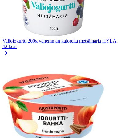
Valiojogurtti 200g vähemmän kaloreita metsämarja HYLA
42 kcal