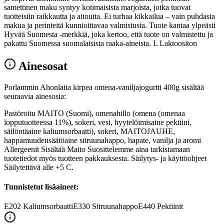
samettinen maku syntyy kotimaisista marjoista, jotka tuovat
tuotteisiin raikkautta ja aitoutta. Ei turhaa kikkailua – vain puhdasta
makua ja perinteitä kunnioittavaa valmistusta. Tuote kantaa ylpeästi
Hyvää Suomesta -merkkiä, joka kertoo, että tuote on valmistettu ja
pakattu Suomessa suomalaisista raaka-aineista. L Laktoositon
Ainesosat
Porlammin Ahonlaita kirpea omena-vaniljajogurtti 400g sisältää
seuraavia ainesosia:
Pastöroitu MAITO (Suomi), omenahillo (omena (omenaa
lopputuotteessa 11%), sokeri, vesi, hyytelöimisaine pektiini,
säilöntäaine kaliumsorbaatti), sokeri, MAITOJAUHE,
happamuudensäätöaine sitruunahappo, hapate, vanilja ja aromi
Allergeenit Sisältää Maito Suosittelemme aina tarkistamaan
tuotetiedot myös tuotteen pakkauksesta. Säilytys- ja käyttöohjeet
Säilytettävä alle +5 C.
Tunnistetut lisäaineet:
E202
Kaliumsorbaatti
E330
Sitruunahappo
E440
Pektiinit