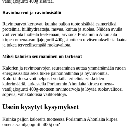
vaniljajogurtti 400g sisältää.
Ravintoarvot ja ravintosisältö
Ravintoarvot kertovat, kuinka paljon tuote sisältää esimerkiksi
proteiinia, hiilihydraatteja, rasvaa, kuitua ja suolaa. Näiden avulla
voit verrata tuotteita keskenään, arvioida Porlammin Ahonlaita
kirpea omena-vaniljajogurtti 400g -tuotteen ravitsemuksellista laatua
ja tukea terveellisempää ruokavaliota.
Miksi kalorien seuraaminen on tärkeää?
Kalorien ja ravintoarvojen seuraaminen auttaa ymmärtämään ruoan
energiasisältöä sekä tukee painonhallintaa ja hyvinvointia.
Kalori.infossa voit helposti vertailla eri elintarvikkeiden
kalorimääriä, tarkastella Porlammin Ahonlaita kirpea omena-
vaniljajogurtti 400g-tuotteen ravintoarvoja ja löytää ruokavalioosi
sopivia, vähäkalorisia vaihtoehtoja.
Usein kysytyt kysymykset
Kuinka paljon kaloreita tuotteessa Porlammin Ahonlaita kirpea
omena-vaniljajogurtti 400g on?