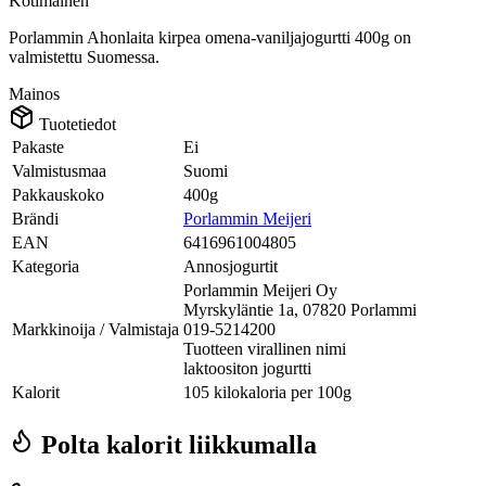
Kotimainen
Porlammin Ahonlaita kirpea omena-vaniljajogurtti 400g on
valmistettu Suomessa.
Mainos
Tuotetiedot
Pakaste
Ei
Valmistusmaa
Suomi
Pakkauskoko
400g
Brändi
Porlammin Meijeri
EAN
6416961004805
Kategoria
Annosjogurtit
Porlammin Meijeri Oy
Myrskyläntie 1a, 07820 Porlammi
Markkinoija / Valmistaja
019-5214200
Tuotteen virallinen nimi
laktoositon jogurtti
Kalorit
105 kilokaloria per 100g
Polta kalorit liikkumalla