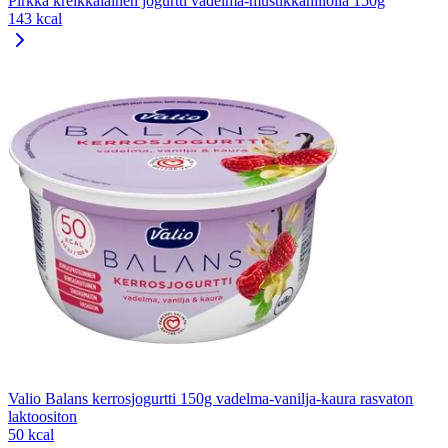
Pirkka kreikkalainen jogurtti vadelma-mustikkahillolla 150g
143 kcal
Valio Balans kerrosjogurtti 150g vadelma-vanilja-kaura rasvaton
laktoositon
50 kcal