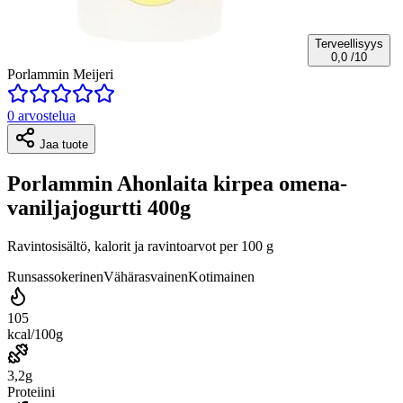
Terveellisyys
0,0
/10
Porlammin Meijeri
0 arvostelua
Jaa tuote
Porlammin Ahonlaita kirpea omena-
vaniljajogurtti 400g
Ravintosisältö, kalorit ja ravintoarvot per 100 g
Runsassokerinen
Vähärasvainen
Kotimainen
105
kcal/100g
3,2g
Proteiini