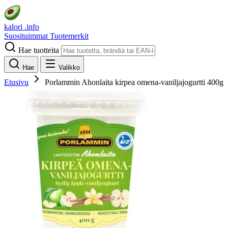
kalori
.info
Suosituimmat
Tuotemerkit
Hae tuotteita
Hae
Valikko
Etusivu
Porlammin Ahonlaita kirpea omena-vaniljajogurtti 400g