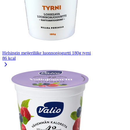
Helsingin meijeriliike luonnonjogurtti 180g tyrni
86 kcal