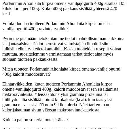
Porlammin Ahonlaita kirpea omena-vaniljajogurtti 400g sisältää 105
kilokaloria per 100g. Koko 400g pakkaus sisältää yhteensä 420
kcal.
Voinko luottaa tuotteen Porlammin Ahonlaita kirpea omena-
vaniljajogurtti 400g ravintoarvoihin?
Pyrimme pitämään tietokantamme tiedot mahdollisimman tarkkoina
ja ajantasaisina. Tiedot perustuvat valmistajien ilmoituksiin ja
julkisiin elintarviketietokantoihin. Koska tuotteiden reseptit voivat
muuttua, suosittelemme varmistamaan tarkat tiedot aina myös
suoraan tuotteen pakkauksesta.
Miten tuotteen Porlammin Ahonlaita kirpea omena-vaniljajogurtti
400g kalorit muodostuvat?
Elintarvikkeiden, kuten tuotteen Porlammin Ahonlaita kirpea
omena-vaniljajogurtti 400g, kalorit muodostuvat sen sisältämistä
makroravinteista. Yleissääntönä yksi gramma proteiinia tai
hiilihydraattia sisältää noin 4 kilokaloria (kcal), kun taas yksi
gramma rasvaa sisältää noin 9 kilokaloria. Näet tarkemman
kalorijakauman sivun yläosan makroravinnekaaviosta.
Kuinka paljon sokeria tuote sisältää?