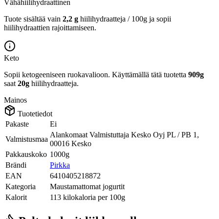
Vähähiilihydraattinen
Tuote sisältää vain
2,2 g
hiilihydraatteja / 100g ja sopii
hiilihydraattien rajoittamiseen.
Keto
Sopii ketogeeniseen ruokavalioon.
Käyttämällä tätä tuotetta
909g
saat
20g
hiilihydraatteja.
Mainos
Tuotetiedot
Pakaste
Ei
Alankomaat Valmistuttaja Kesko Oyj PL / PB 1,
Valmistusmaa
00016 Kesko
Pakkauskoko
1000g
Brändi
Pirkka
EAN
6410405218872
Kategoria
Maustamattomat jogurtit
Kalorit
113 kilokaloria per 100g