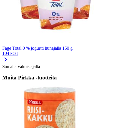
Fage Total 0 % jogurtti hunajalla 150 g
104 kcal
Samalta valmistajalta
Muita Pirkka -tuotteita