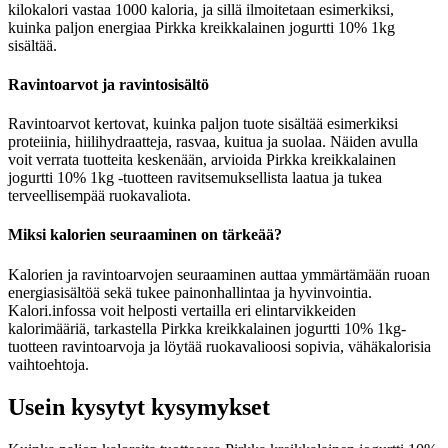
kilokalori vastaa 1000 kaloria, ja sillä ilmoitetaan esimerkiksi,
kuinka paljon energiaa Pirkka kreikkalainen jogurtti 10% 1kg
sisältää.
Ravintoarvot ja ravintosisältö
Ravintoarvot kertovat, kuinka paljon tuote sisältää esimerkiksi
proteiinia, hiilihydraatteja, rasvaa, kuitua ja suolaa. Näiden avulla
voit verrata tuotteita keskenään, arvioida Pirkka kreikkalainen
jogurtti 10% 1kg -tuotteen ravitsemuksellista laatua ja tukea
terveellisempää ruokavaliota.
Miksi kalorien seuraaminen on tärkeää?
Kalorien ja ravintoarvojen seuraaminen auttaa ymmärtämään ruoan
energiasisältöä sekä tukee painonhallintaa ja hyvinvointia.
Kalori.infossa voit helposti vertailla eri elintarvikkeiden
kalorimääriä, tarkastella Pirkka kreikkalainen jogurtti 10% 1kg-
tuotteen ravintoarvoja ja löytää ruokavalioosi sopivia, vähäkalorisia
vaihtoehtoja.
Usein kysytyt kysymykset