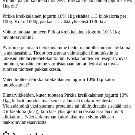
Kuinka paljon kaloreita tuotteessa Pirkka kreikkalainen jogurtti 10%
1kg on?
Pirkka kreikkalainen jogurtti 10% 1kg sisältää 113 kilokaloria per
100g. Koko 1000g pakkaus sisältää yhteensä 1130 kcal.
Voinko luottaa tuotteen Pirkka kreikkalainen jogurtti 10% 1kg
ravintoarvoihin?
Pyrimme pitämään tietokantamme tiedot mahdollisimman tarkkoina
ja ajantasaisina. Tiedot perustuvat valmistajien ilmoituksiin ja
julkisiin elintarviketietokantoihin. Koska tuotteiden reseptit voivat
muuttua, suosittelemme varmistamaan tarkat tiedot aina myös
suoraan tuotteen pakkauksesta.
Miten tuotteen Pirkka kreikkalainen jogurtti 10% 1kg kalorit
muodostuvat?
Elintarvikkeiden, kuten tuotteen Pirkka kreikkalainen jogurtti 10%
1kg, kalorit muodostuvat sen sisältämistä makroravinteista.
Yleissääntönä yksi gramma proteiinia tai hiilihydraattia sisältää noin
4 kilokaloria (kcal), kun taas yksi gramma rasvaa sisältää noin 9
kilokaloria. Näet tarkemman kalorijakauman sivun yläosan
makroravinnekaaviosta.