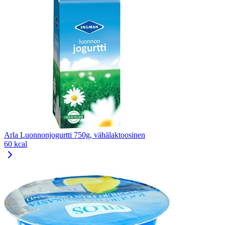
Arla Luonnonjogurtti 750g, vähälaktoosinen
60 kcal