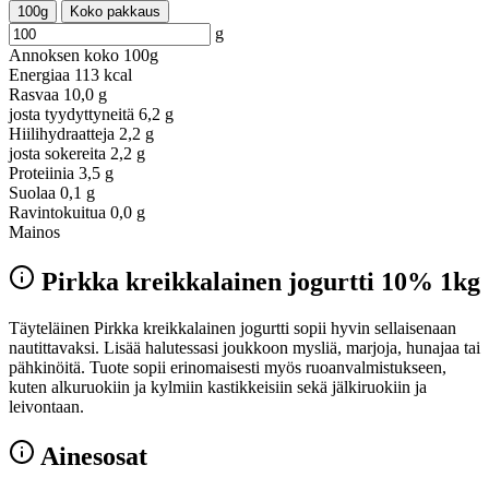
100g
Koko pakkaus
g
Annoksen koko
100g
Energiaa
113 kcal
Rasvaa
10,0 g
josta tyydyttyneitä
6,2 g
Hiilihydraatteja
2,2 g
josta sokereita
2,2 g
Proteiinia
3,5 g
Suolaa
0,1 g
Ravintokuitua
0,0 g
Mainos
Pirkka kreikkalainen jogurtti 10% 1kg
Täyteläinen Pirkka kreikkalainen jogurtti sopii hyvin sellaisenaan
nautittavaksi. Lisää halutessasi joukkoon mysliä, marjoja, hunajaa tai
pähkinöitä. Tuote sopii erinomaisesti myös ruoanvalmistukseen,
kuten alkuruokiin ja kylmiin kastikkeisiin sekä jälkiruokiin ja
leivontaan.
Ainesosat