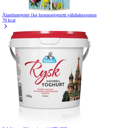
Ålandsmejeriet 1kg luonnonjogurtti vähälaktoosinen
70 kcal