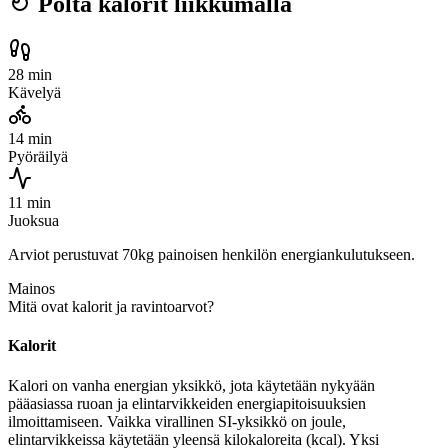
Polta kalorit liikkumalla
28 min
Kävelyä
14 min
Pyöräilyä
11 min
Juoksua
Arviot perustuvat 70kg painoisen henkilön energiankulutukseen.
Mainos
Mitä ovat kalorit ja ravintoarvot?
Kalorit
Kalori on vanha energian yksikkö, jota käytetään nykyään
pääasiassa ruoan ja elintarvikkeiden energiapitoisuuksien
ilmoittamiseen. Vaikka virallinen SI-yksikkö on joule,
elintarvikkeissa käytetään yleensä kilokaloreita (kcal). Yksi