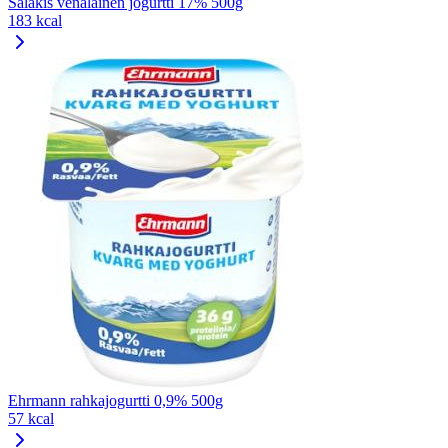
Salakis venäläinen jogurtti 17% 500g
183 kcal
Ehrmann rahkajogurtti 0,9% 500g
57 kcal