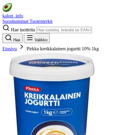
kalori
.info
Suosituimmat
Tuotemerkit
Hae tuotteita
Hae
Valikko
Etusivu
Pirkka kreikkalainen jogurtti 10% 1kg