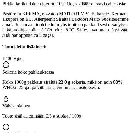
Pirkka kreikkalainen jogurtti 10% 1kg sisältää seuraavia ainesosia:
Pastöroitu KERMA, rasvaton MAITOTIIVISTE, hapate. Kerman
alkuperä on EU. Allergeenit Sisältää Laktoosi Maito Suosittelemme
aina tarkistamaan tuotetiedot myös tuotteen pakkauksesta. Säilytys-
ja käyttöohjeet alle +8 °C/under +8 °C. Säilyy avattuna n. 3 päivää.
/Hållbar öppnad ca 3 dagar.
Tunnistetut lisäaineet:
E406
Agar
Sokeria koko pakkauksessa
Koko 1000g pakkaus sisältää
22,0 g
sokeria, mikä on noin
88%
WHO:n 25 g:n päivittäisestä enimmäissuosituksesta.
Vähäsuolainen
Tuote sisältää enintään 0,3 g suolaa / 100g.