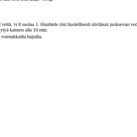
dl vettä, ¼ tl suolaa 1. Huuhtele riisi huolellisesti siivilässä juoksevan ve
äytyä kannen alla 10 min.
oimakkailta hajuilta.