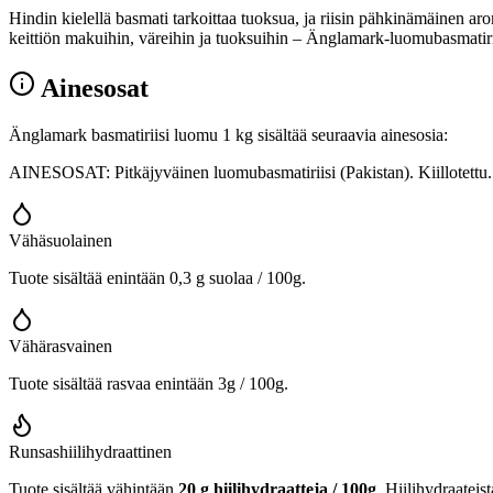
Hindin kielellä basmati tarkoittaa tuoksua, ja riisin pähkinämäinen a
keittiön makuihin, väreihin ja tuoksuihin – Änglamark-luomubasmatiriis
Ainesosat
Änglamark basmatiriisi luomu 1 kg sisältää seuraavia ainesosia:
AINESOSAT: Pitkäjyväinen luomubasmatiriisi (Pakistan). Kiillotettu.
Vähäsuolainen
Tuote sisältää enintään 0,3 g suolaa / 100g.
Vähärasvainen
Tuote sisältää rasvaa enintään 3g / 100g.
Runsashiilihydraattinen
Tuote sisältää vähintään
20 g hiilihydraatteja / 100g
. Hiilihydraateis