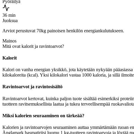
Pyöräilyä
36 min
Juoksua
Arviot perustuvat 70kg painoisen henkilön energiankulutukseen.
Mainos
Mitä ovat kalorit ja ravintoarvot?
Kalorit
Kalori on vanha energian yksikkö, jota käytetään nykyään pääasiassa r
kilokaloreita (kcal). Yksi kilokalori vastaa 1000 kaloria, ja sillä ilmo
Ravintoarvot ja ravintosisältö
Ravintoarvot kertovat, kuinka paljon tuote sisältää esimerkiksi proteii
tuotteen ravitsemuksellista laatua ja tukea terveellisempää ruokavaliota
Miksi kalorien seuraaminen on tärkeää?
Kalorien ja ravintoarvojen seuraaminen auttaa ymmärtämään ruoan energia
Änglamark basmatiriisi luomu 1 kg-tuotteen ravintoarvoja ja löytää ruo