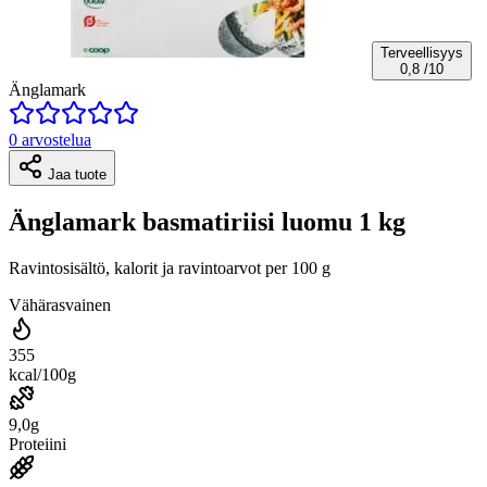
Terveellisyys
0,8
/10
Änglamark
0 arvostelua
Jaa tuote
Änglamark basmatiriisi luomu 1 kg
Ravintosisältö, kalorit ja ravintoarvot per 100 g
Vähärasvainen
355
kcal/100g
9,0g
Proteiini