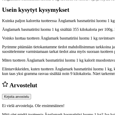
Usein kysytyt kysymykset
Kuinka paljon kaloreita tuotteessa Änglamark basmatiriisi luomu 1 k
Änglamark basmatiriisi luomu 1 kg sisältää 355 kilokaloria per 100g
Voinko luottaa tuotteen Änglamark basmatiriisi luomu 1 kg ravintoar
Pyrimme pitämään tietokantamme tiedot mahdollisimman tarkkoina ja ajan
suosittelemme varmistamaan tarkat tiedot aina myös suoraan tuotteen
Miten tuotteen Änglamark basmatiriisi luomu 1 kg kalorit muodostuva
Elintarvikkeiden, kuten tuotteen Änglamark basmatiriisi luomu 1 kg, kal
kun taas yksi gramma rasvaa sisältää noin 9 kilokaloria. Näet tarke
Arvostelut
Kirjoita arvostelu
Ei vielä arvosteluja. Ole ensimmäinen!
Mitä olet mieltä tuotteesta Änglamark basmatiriisi luomu 1 kg? Jaa k