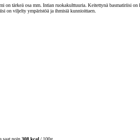
romi on tärkeä osa mm. Intian ruokakulttuuria. Keitettynä basmatiriisi o
i on viljelty ympäristöä ja ihmisiä kunnioittaen.
ta saat noin
308 kcal
/ 100g.