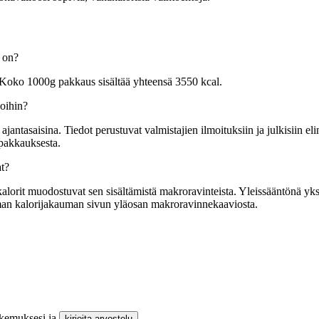
g on?
. Koko 1000g pakkaus sisältää yhteensä 3550 kcal.
voihin?
tasaisina. Tiedot perustuvat valmistajien ilmoituksiin ja julkisiin elin
 pakkauksesta.
t?
orit muodostuvat sen sisältämistä makroravinteista. Yleissääntönä yksi g
mman kalorijakauman sivun yläosan makroravinnekaaviosta.
okemuksesi ja
.
kirjoita arvostelu