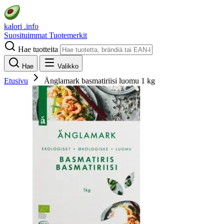
kalori
.info
Suosituimmat
Tuotemerkit
Hae tuotteita
Hae
Valikko
Etusivu
Änglamark basmatiriisi luomu 1 kg