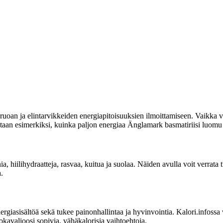
uoan ja elintarvikkeiden energiapitoisuuksien ilmoittamiseen. Vaikka vi
itetaan esimerkiksi, kuinka paljon energiaa Änglamark basmatiriisi luomu 
nia, hiilihydraatteja, rasvaa, kuitua ja suolaa. Näiden avulla voit verrat
.
sisältöä sekä tukee painonhallintaa ja hyvinvointia. Kalori.infossa voit
kavalioosi sopivia, vähäkalorisia vaihtoehtoja.