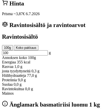
Hinta
Prisma
~3,87€
6.7.2026
Ravintosisältö ja ravintoarvot
Ravintosisältö
100g
Koko pakkaus
g
Annoksen koko
100g
Energiaa
355 kcal
Rasvaa
1,0 g
josta tyydyttyneitä
0,3 g
Hiilihydraatteja
77,0 g
Proteiinia
9,0 g
Suolaa
0,0 g
Ravintokuitua
0,0 g
Mainos
Änglamark basmatiriisi luomu 1 kg