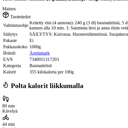
Mainos
Tuotetiedot
Keitetty riisi (4 annosta): 240 g (3 dl) basmatiriisiä, 5 
Valmistusohje
kannen alla 10 min. 3. Sammuta liesi ja anna riisin vet
Säilytys
SÄILYTYS: Kuivassa. Huoneenlämmössä. Suojattava v
Pakaste
Ei
Pakkauskoko
1000g
Brändi
Änglamark
EAN
7340011317203
Kategoria
Basmatiriisit
Kalorit
355 kilokaloria per 100g
Polta kalorit liikkumalla
89 min
Kävelyä
44 min