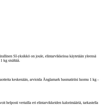
rallinen SI-yksikkö on joule, elintarvikkeissa käytetään yleensä
1 kg sisältää.
a tuotteita keskenään, arvioida Änglamark basmatiriisi luomu 1 kg -
 helposti vertailla eri elintarvikkeiden kalorimääriä, tarkastella