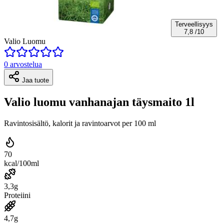
Terveellisyys
7,8
/10
Valio Luomu
0 arvostelua
Jaa tuote
Valio luomu vanhanajan täysmaito 1l
Ravintosisältö, kalorit ja ravintoarvot per 100 ml
70
kcal/100ml
3,3g
Proteiini
4,7g