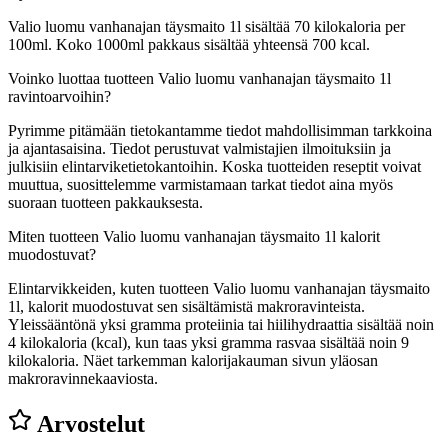
Valio luomu vanhanajan täysmaito 1l sisältää 70 kilokaloria per
100ml. Koko 1000ml pakkaus sisältää yhteensä 700 kcal.
Voinko luottaa tuotteen Valio luomu vanhanajan täysmaito 1l
ravintoarvoihin?
Pyrimme pitämään tietokantamme tiedot mahdollisimman tarkkoina
ja ajantasaisina. Tiedot perustuvat valmistajien ilmoituksiin ja
julkisiin elintarviketietokantoihin. Koska tuotteiden reseptit voivat
muuttua, suosittelemme varmistamaan tarkat tiedot aina myös
suoraan tuotteen pakkauksesta.
Miten tuotteen Valio luomu vanhanajan täysmaito 1l kalorit
muodostuvat?
Elintarvikkeiden, kuten tuotteen Valio luomu vanhanajan täysmaito
1l, kalorit muodostuvat sen sisältämistä makroravinteista.
Yleissääntönä yksi gramma proteiinia tai hiilihydraattia sisältää noin
4 kilokaloria (kcal), kun taas yksi gramma rasvaa sisältää noin 9
kilokaloria. Näet tarkemman kalorijakauman sivun yläosan
makroravinnekaaviosta.
Arvostelut