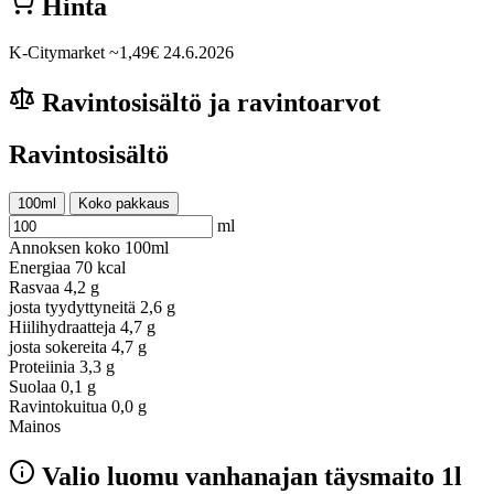
Hinta
K-Citymarket
~1,49€
24.6.2026
Ravintosisältö ja ravintoarvot
Ravintosisältö
100ml
Koko pakkaus
ml
Annoksen koko
100ml
Energiaa
70 kcal
Rasvaa
4,2 g
josta tyydyttyneitä
2,6 g
Hiilihydraatteja
4,7 g
josta sokereita
4,7 g
Proteiinia
3,3 g
Suolaa
0,1 g
Ravintokuitua
0,0 g
Mainos
Valio luomu vanhanajan täysmaito 1l