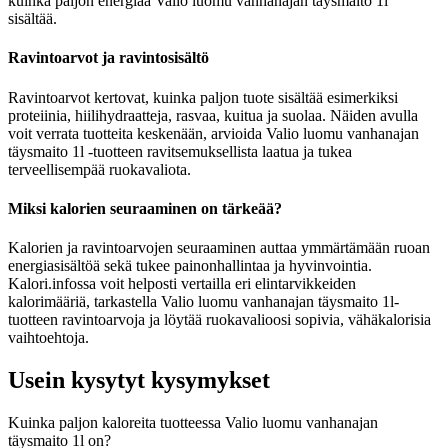
kuinka paljon energiaa Valio luomu vanhanajan täysmaito 1l
sisältää.
Ravintoarvot ja ravintosisältö
Ravintoarvot kertovat, kuinka paljon tuote sisältää esimerkiksi
proteiinia, hiilihydraatteja, rasvaa, kuitua ja suolaa. Näiden avulla
voit verrata tuotteita keskenään, arvioida Valio luomu vanhanajan
täysmaito 1l -tuotteen ravitsemuksellista laatua ja tukea
terveellisempää ruokavaliota.
Miksi kalorien seuraaminen on tärkeää?
Kalorien ja ravintoarvojen seuraaminen auttaa ymmärtämään ruoan
energiasisältöä sekä tukee painonhallintaa ja hyvinvointia.
Kalori.infossa voit helposti vertailla eri elintarvikkeiden
kalorimääriä, tarkastella Valio luomu vanhanajan täysmaito 1l-
tuotteen ravintoarvoja ja löytää ruokavalioosi sopivia, vähäkalorisia
vaihtoehtoja.
Usein kysytyt kysymykset
Kuinka paljon kaloreita tuotteessa Valio luomu vanhanajan
täysmaito 1l on?