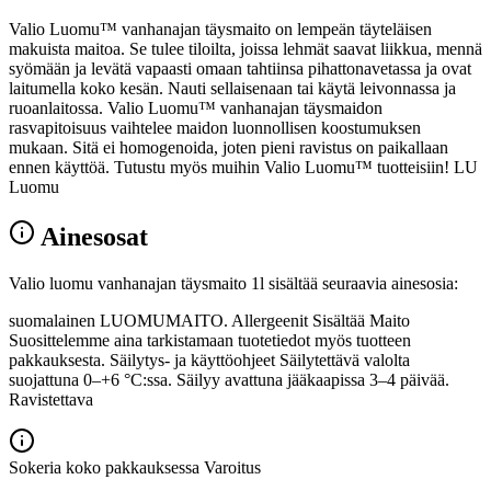
Valio Luomu™ vanhanajan täysmaito on lempeän täyteläisen
makuista maitoa. Se tulee tiloilta, joissa lehmät saavat liikkua, mennä
syömään ja levätä vapaasti omaan tahtiinsa pihattonavetassa ja ovat
laitumella koko kesän. Nauti sellaisenaan tai käytä leivonnassa ja
ruoanlaitossa. Valio Luomu™ vanhanajan täysmaidon
rasvapitoisuus vaihtelee maidon luonnollisen koostumuksen
mukaan. Sitä ei homogenoida, joten pieni ravistus on paikallaan
ennen käyttöä. Tutustu myös muihin Valio Luomu™ tuotteisiin! LU
Luomu
Ainesosat
Valio luomu vanhanajan täysmaito 1l sisältää seuraavia ainesosia:
suomalainen LUOMUMAITO. Allergeenit Sisältää Maito
Suosittelemme aina tarkistamaan tuotetiedot myös tuotteen
pakkauksesta. Säilytys- ja käyttöohjeet Säilytettävä valolta
suojattuna 0–+6 °C:ssa. Säilyy avattuna jääkaapissa 3–4 päivää.
Ravistettava
Sokeria koko pakkauksessa
Varoitus