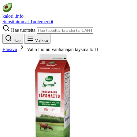
kalori
.info
Suosituimmat
Tuotemerkit
Hae tuotteita
Hae
Valikko
Etusivu
Valio luomu vanhanajan täysmaito 1l