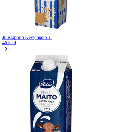
Juustoportti Kevytmaito 1l
46 kcal