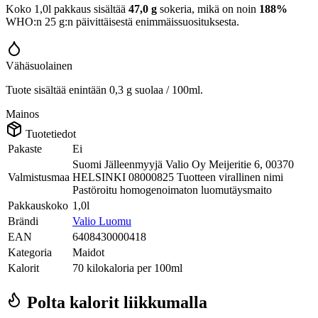
Koko 1,0l pakkaus sisältää
47,0 g
sokeria, mikä on noin
188%
WHO:n 25 g:n päivittäisestä enimmäissuosituksesta.
Vähäsuolainen
Tuote sisältää enintään 0,3 g suolaa / 100ml.
Mainos
Tuotetiedot
Pakaste
Ei
Suomi Jälleenmyyjä Valio Oy Meijeritie 6, 00370
Valmistusmaa
HELSINKI 08000825 Tuotteen virallinen nimi
Pastöroitu homogenoimaton luomutäysmaito
Pakkauskoko
1,0l
Brändi
Valio Luomu
EAN
6408430000418
Kategoria
Maidot
Kalorit
70 kilokaloria per 100ml
Polta kalorit liikkumalla