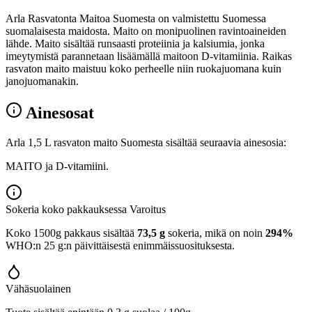
Arla Rasvatonta Maitoa Suomesta on valmistettu Suomessa
suomalaisesta maidosta. Maito on monipuolinen ravintoaineiden
lähde. Maito sisältää runsaasti proteiinia ja kalsiumia, jonka
imeytymistä parannetaan lisäämällä maitoon D-vitamiinia. Raikas
rasvaton maito maistuu koko perheelle niin ruokajuomana kuin
janojuomanakin.
Ainesosat
Arla 1,5 L rasvaton maito Suomesta sisältää seuraavia ainesosia:
MAITO ja D-vitamiini.
Sokeria koko pakkauksessa
Varoitus
Koko 1500g pakkaus sisältää
73,5 g
sokeria, mikä on noin
294%
WHO:n 25 g:n päivittäisestä enimmäissuosituksesta.
Vähäsuolainen