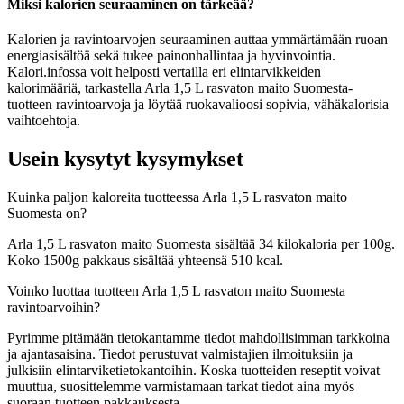
Miksi kalorien seuraaminen on tärkeää?
Kalorien ja ravintoarvojen seuraaminen auttaa ymmärtämään ruoan
energiasisältöä sekä tukee painonhallintaa ja hyvinvointia.
Kalori.infossa voit helposti vertailla eri elintarvikkeiden
kalorimääriä, tarkastella Arla 1,5 L rasvaton maito Suomesta-
tuotteen ravintoarvoja ja löytää ruokavalioosi sopivia, vähäkalorisia
vaihtoehtoja.
Usein kysytyt kysymykset
Kuinka paljon kaloreita tuotteessa Arla 1,5 L rasvaton maito
Suomesta on?
Arla 1,5 L rasvaton maito Suomesta sisältää 34 kilokaloria per 100g.
Koko 1500g pakkaus sisältää yhteensä 510 kcal.
Voinko luottaa tuotteen Arla 1,5 L rasvaton maito Suomesta
ravintoarvoihin?
Pyrimme pitämään tietokantamme tiedot mahdollisimman tarkkoina
ja ajantasaisina. Tiedot perustuvat valmistajien ilmoituksiin ja
julkisiin elintarviketietokantoihin. Koska tuotteiden reseptit voivat
muuttua, suosittelemme varmistamaan tarkat tiedot aina myös
suoraan tuotteen pakkauksesta.