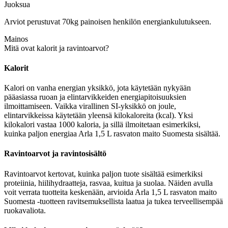
Juoksua
Arviot perustuvat 70kg painoisen henkilön energiankulutukseen.
Mainos
Mitä ovat kalorit ja ravintoarvot?
Kalorit
Kalori on vanha energian yksikkö, jota käytetään nykyään
pääasiassa ruoan ja elintarvikkeiden energiapitoisuuksien
ilmoittamiseen. Vaikka virallinen SI-yksikkö on joule,
elintarvikkeissa käytetään yleensä kilokaloreita (kcal). Yksi
kilokalori vastaa 1000 kaloria, ja sillä ilmoitetaan esimerkiksi,
kuinka paljon energiaa Arla 1,5 L rasvaton maito Suomesta sisältää.
Ravintoarvot ja ravintosisältö
Ravintoarvot kertovat, kuinka paljon tuote sisältää esimerkiksi
proteiinia, hiilihydraatteja, rasvaa, kuitua ja suolaa. Näiden avulla
voit verrata tuotteita keskenään, arvioida Arla 1,5 L rasvaton maito
Suomesta -tuotteen ravitsemuksellista laatua ja tukea terveellisempää
ruokavaliota.