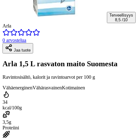
Terveellisyys
8,5
/10
Arla
0 arvostelua
Jaa tuote
Arla 1,5 L rasvaton maito Suomesta
Ravintosisältö, kalorit ja ravintoarvot per 100 g
Vähäenerginen
Vähärasvainen
Kotimainen
34
kcal/100g
3,5g
Proteiini