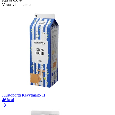
Rasva
0,0%
Vastaavia tuotteita
Juustoportti Kevytmaito 1l
46 kcal