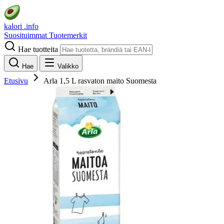
kalori
.info
Suosituimmat
Tuotemerkit
Hae tuotteita
Hae
Valikko
Etusivu
Arla 1,5 L rasvaton maito Suomesta