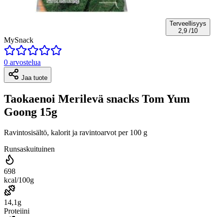
Terveellisyys
2,9
/10
MySnack
0 arvostelua
Jaa tuote
Taokaenoi Merilevä snacks Tom Yum
Goong 15g
Ravintosisältö, kalorit ja ravintoarvot per 100 g
Runsaskuituinen
698
kcal/100g
14,1g
Proteiini