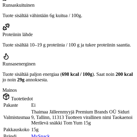
Runsaskuituinen
Tuote sisältää vähintään 6g kuitua / 100g.
Proteiinin lähde
Tuote sisältää 10–19 g proteiinia / 100 g ja tukee proteiinin saantia.
Runsasenerginen
Tuote sisältää paljon energiaa (
698 kcal / 100g
). Saat noin
200 kcal
jo noin
29g
annoksesta.
Mainos
Tuotetiedot
Pakaste
Ei
Thaimaa Jälleenmyyjä Premium Brands OÜ Siduri
Valmistusmaa
9, Tallinn, 11313 Tuotteen virallinen nimi Taokaenoi
Merilevä snäkki Tom Yum 15g
Pakkauskoko
15g
Brändi
MySnack