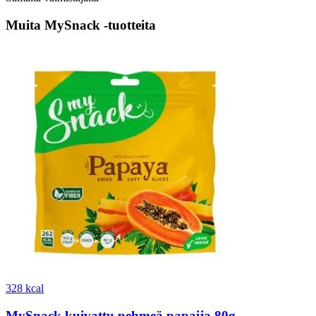
Muita MySnack -tuotteita
328 kcal
MySnack kuivattu pehmeä papaija 80g