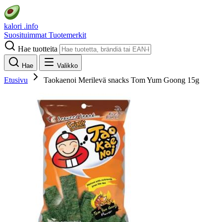
kalori
.info
Suosituimmat
Tuotemerkit
Hae tuotteita
Hae
Valikko
Etusivu
Taokaenoi Merilevä snacks Tom Yum Goong 15g