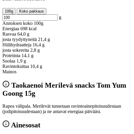
100g
Koko pakkaus
g
Annoksen koko
100g
Energiaa
698 kcal
Rasvaa
64,0 g
josta tyydyttyneitä
21,4 g
Hiilihydraatteja
16,4 g
josta sokereita
2,8 g
Proteiinia
14,1 g
Suolaa
1,9 g
Ravintokuitua
10,4 g
Mainos
Taokaenoi Merilevä snacks Tom Yum
Goong 15g
Rapea välipala. Merilevät tunnetaan ravintoainepitoisuudestaan
(jodipitoisuudestaan) ja ne antavat energiaa päivääsi.
Ainesosat