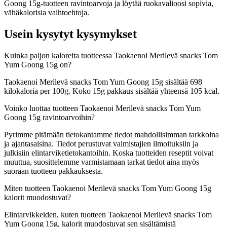
Goong 15g-tuotteen ravintoarvoja ja löytää ruokavalioosi sopivia,
vähäkalorisia vaihtoehtoja.
Usein kysytyt kysymykset
Kuinka paljon kaloreita tuotteessa Taokaenoi Merilevä snacks Tom
Yum Goong 15g on?
Taokaenoi Merilevä snacks Tom Yum Goong 15g sisältää 698
kilokaloria per 100g. Koko 15g pakkaus sisältää yhteensä 105 kcal.
Voinko luottaa tuotteen Taokaenoi Merilevä snacks Tom Yum
Goong 15g ravintoarvoihin?
Pyrimme pitämään tietokantamme tiedot mahdollisimman tarkkoina
ja ajantasaisina. Tiedot perustuvat valmistajien ilmoituksiin ja
julkisiin elintarviketietokantoihin. Koska tuotteiden reseptit voivat
muuttua, suosittelemme varmistamaan tarkat tiedot aina myös
suoraan tuotteen pakkauksesta.
Miten tuotteen Taokaenoi Merilevä snacks Tom Yum Goong 15g
kalorit muodostuvat?
Elintarvikkeiden, kuten tuotteen Taokaenoi Merilevä snacks Tom
Yum Goong 15g, kalorit muodostuvat sen sisältämistä