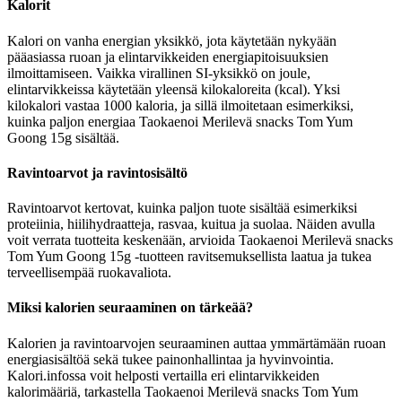
Kalorit
Kalori on vanha energian yksikkö, jota käytetään nykyään
pääasiassa ruoan ja elintarvikkeiden energiapitoisuuksien
ilmoittamiseen. Vaikka virallinen SI-yksikkö on joule,
elintarvikkeissa käytetään yleensä kilokaloreita (kcal). Yksi
kilokalori vastaa 1000 kaloria, ja sillä ilmoitetaan esimerkiksi,
kuinka paljon energiaa Taokaenoi Merilevä snacks Tom Yum
Goong 15g sisältää.
Ravintoarvot ja ravintosisältö
Ravintoarvot kertovat, kuinka paljon tuote sisältää esimerkiksi
proteiinia, hiilihydraatteja, rasvaa, kuitua ja suolaa. Näiden avulla
voit verrata tuotteita keskenään, arvioida Taokaenoi Merilevä snacks
Tom Yum Goong 15g -tuotteen ravitsemuksellista laatua ja tukea
terveellisempää ruokavaliota.
Miksi kalorien seuraaminen on tärkeää?
Kalorien ja ravintoarvojen seuraaminen auttaa ymmärtämään ruoan
energiasisältöä sekä tukee painonhallintaa ja hyvinvointia.
Kalori.infossa voit helposti vertailla eri elintarvikkeiden
kalorimääriä, tarkastella Taokaenoi Merilevä snacks Tom Yum