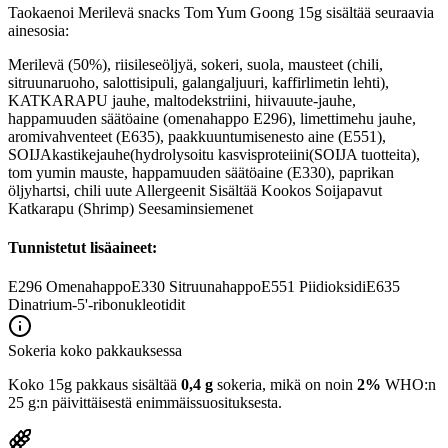
Taokaenoi Merilevä snacks Tom Yum Goong 15g sisältää seuraavia
ainesosia:
Merilevä (50%), riisileseöljyä, sokeri, suola, mausteet (chili,
sitruunaruoho, salottisipuli, galangaljuuri, kaffirlimetin lehti),
KATKARAPU jauhe, maltodekstriini, hiivauute-jauhe,
happamuuden säätöaine (omenahappo E296), limettimehu jauhe,
aromivahventeet (E635), paakkuuntumisenesto aine (E551),
SOIJAkastikejauhe(hydrolysoitu kasvisproteiini(SOIJA tuotteita),
tom yumin mauste, happamuuden säätöaine (E330), paprikan
öljyhartsi, chili uute Allergeenit Sisältää Kookos Soijapavut
Katkarapu (Shrimp) Seesaminsiemenet
Tunnistetut lisäaineet:
E296
Omenahappo
E330
Sitruunahappo
E551
Piidioksidi
E635
Dinatrium-5'-ribonukleotidit
Sokeria koko pakkauksessa
Koko 15g pakkaus sisältää
0,4 g
sokeria, mikä on noin
2%
WHO:n
25 g:n päivittäisestä enimmäissuosituksesta.