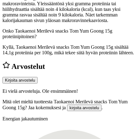
makroravinteista. Yleissääntönä yksi gramma proteiinia tai
hiilihydraattia sisältää noin 4 kilokaloria (kcal), kun taas yksi
gramma rasvaa sisältää noin 9 kilokaloria. Näet tarkemman
kalorijakauman sivun yläosan makroravinnekaaviosta.
Onko Taokaenoi Merilevä snacks Tom Yum Goong 15g
proteiinipitoinen?
Kyllä, Taokaenoi Merilevä snacks Tom Yum Goong 15g sisältää
14,1g proteiinia per 100g, mikä tekee siitä hyvän proteiinin lähteen.
Arvostelut
Kirjoita arvostelu
Ei vielä arvosteluja. Ole ensimmäinen!
Mitä olet mieltä tuotteesta Taokaenoi Merilevä snacks Tom Yum
Goong 15g? Jaa kokemuksesi ja
.
kirjoita arvostelu
Energian jakautuminen