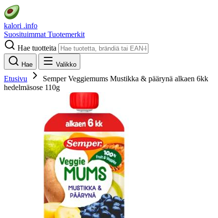
kalori
.info
Suosituimmat
Tuotemerkit
Hae tuotteita
Hae
Valikko
Etusivu
Semper Veggiemums Mustikka & päärynä alkaen 6kk
hedelmäsose 110g