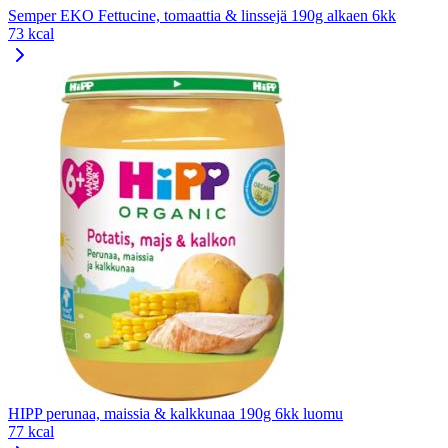
Semper EKO Fettucine, tomaattia & linssejä 190g alkaen 6kk
73 kcal
HIPP perunaa, maissia & kalkkunaa 190g 6kk luomu
77 kcal