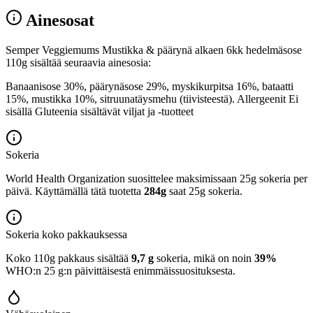
Ainesosat
Semper Veggiemums Mustikka & päärynä alkaen 6kk hedelmäsose
110g sisältää seuraavia ainesosia:
Banaanisose 30%, päärynäsose 29%, myskikurpitsa 16%, bataatti
15%, mustikka 10%, sitruunatäysmehu (tiivisteestä). Allergeenit Ei
sisällä Gluteenia sisältävät viljat ja -tuotteet
Sokeria
World Health Organization suosittelee maksimissaan 25g sokeria per
päivä. Käyttämällä tätä tuotetta
284g
saat 25g sokeria.
Sokeria koko pakkauksessa
Koko 110g pakkaus sisältää
9,7 g
sokeria, mikä on noin
39%
WHO:n 25 g:n päivittäisestä enimmäissuosituksesta.