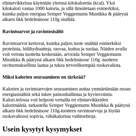
elintarvikkeissa käytetään yleensä kilokaloreita (kcal). Yksi
kilokalori vastaa 1000 kaloria, ja sillä ilmoitetaan esimerkiksi,
kuinka paljon energiaa Semper Veggiemums Mustikka & päärynä
alkaen 6kk hedelmäsose 110g sisältää.
Ravintoarvot ja ravintosisältö
Ravintoarvot kertovat, kuinka paljon tuote sisältää esimerkiksi
proteiinia, hiilihydraatteja, rasvaa, kuitua ja suolaa. Näiden avulla
voit verrata tuotteita keskenään, arvioida Semper Veggiemums
Mustikka & päärynä alkaen 6kk hedelmäsose 110g -tuotteen
ravitsemuksellista laatua ja tukea terveellisempää ruokavaliota.
Miksi kalorien seuraaminen on tärkeää?
Kalorien ja ravintoarvojen seuraaminen auttaa ymmärtämään ruoan
energiasisältöä sekä tukee painonhallintaa ja hyvinvointia.
Kalori.infossa voit helposti vertailla eri elintarvikkeiden
kalorimääriä, tarkastella Semper Veggiemums Mustikka & päärynä
alkaen 6kk hedelmäsose 110g-tuotteen ravintoarvoja ja löytää
ruokavalioosi sopivia, vähäkalorisia vaihtoehtoja.
Usein kysytyt kysymykset