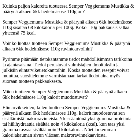
Kuinka paljon kaloreita tuotteessa Semper Veggiemums Mustikka &
päärynä alkaen 6kk hedelmäsose 110g on?
Semper Veggiemums Mustikka & päärynä alkaen 6kk hedelmäsose
110g sisältää 68 kilokaloria per 100g. Koko 110g pakkaus sisältää
yhteensä 75 kcal.
Voinko luottaa tuotteen Semper Veggiemums Mustikka & päärynä
alkaen 6kk hedelmäsose 110g ravintoarvoihin?
Pyrimme pitämään tietokantamme tiedot mahdollisimman tarkkoina
ja ajantasaisina. Tiedot perustuvat valmistajien ilmoituksiin ja
julkisiin elintarviketietokantoihin. Koska tuotteiden reseptit voivat
muuttua, suosittelemme varmistamaan tarkat tiedot aina myös
suoraan tuotteen pakkauksesta.
Miten tuotteen Semper Veggiemums Mustikka & päärynä alkaen
6kk hedelmäsose 110g kalorit muodostuvat?
Elintarvikkeiden, kuten tuotteen Semper Veggiemums Mustikka &
päärynä alkaen 6kk hedelmäsose 110g, kalorit muodostuvat sen
sisältämistä makroravinteista. Yleissääntönä yksi gramma proteiinia
tai hiilihydraattia sisältää noin 4 kilokaloria (kcal), kun taas yksi
gramma rasvaa sisältää noin 9 kilokaloria. Näet tarkemman
kalorijakauman sivun yläosan makroravinnekaaviosta.