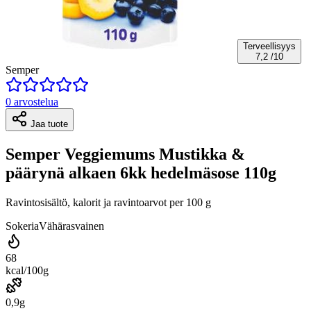
Terveellisyys
7,2
/10
Semper
0 arvostelua
Jaa tuote
Semper Veggiemums Mustikka &
päärynä alkaen 6kk hedelmäsose 110g
Ravintosisältö, kalorit ja ravintoarvot per 100 g
Sokeria
Vähärasvainen
68
kcal/100g
0,9g