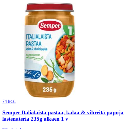
74 kcal
Semper Italialaista pastaa, kalaa & vihreitä papuja
lastenateria 235g alkaen 1 v