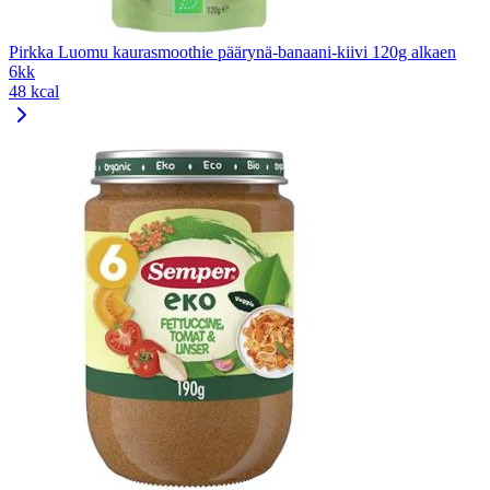
Pirkka Luomu kaurasmoothie päärynä-banaani-kiivi 120g alkaen
6kk
48 kcal