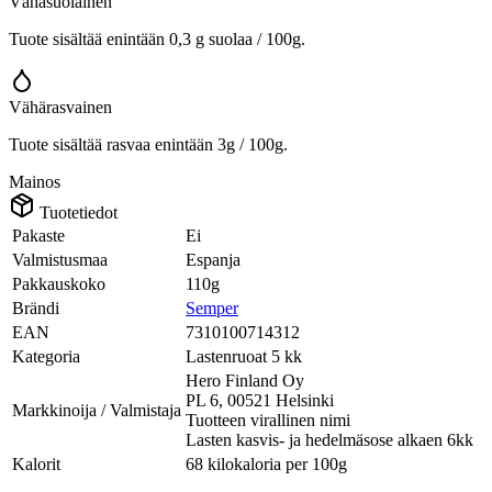
Vähäsuolainen
Tuote sisältää enintään 0,3 g suolaa / 100g.
Vähärasvainen
Tuote sisältää rasvaa enintään 3g / 100g.
Mainos
Tuotetiedot
Pakaste
Ei
Valmistusmaa
Espanja
Pakkauskoko
110g
Brändi
Semper
EAN
7310100714312
Kategoria
Lastenruoat 5 kk
Hero Finland Oy
PL 6, 00521 Helsinki
Markkinoija / Valmistaja
Tuotteen virallinen nimi
Lasten kasvis- ja hedelmäsose alkaen 6kk
Kalorit
68 kilokaloria per 100g