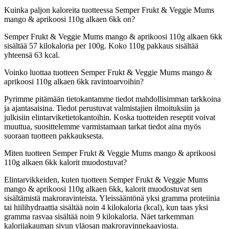
Kuinka paljon kaloreita tuotteessa Semper Frukt & Veggie Mums
mango & aprikoosi 110g alkaen 6kk on?
Semper Frukt & Veggie Mums mango & aprikoosi 110g alkaen 6kk
sisältää 57 kilokaloria per 100g. Koko 110g pakkaus sisältää
yhteensä 63 kcal.
Voinko luottaa tuotteen Semper Frukt & Veggie Mums mango &
aprikoosi 110g alkaen 6kk ravintoarvoihin?
Pyrimme pitämään tietokantamme tiedot mahdollisimman tarkkoina
ja ajantasaisina. Tiedot perustuvat valmistajien ilmoituksiin ja
julkisiin elintarviketietokantoihin. Koska tuotteiden reseptit voivat
muuttua, suosittelemme varmistamaan tarkat tiedot aina myös
suoraan tuotteen pakkauksesta.
Miten tuotteen Semper Frukt & Veggie Mums mango & aprikoosi
110g alkaen 6kk kalorit muodostuvat?
Elintarvikkeiden, kuten tuotteen Semper Frukt & Veggie Mums
mango & aprikoosi 110g alkaen 6kk, kalorit muodostuvat sen
sisältämistä makroravinteista. Yleissääntönä yksi gramma proteiinia
tai hiilihydraattia sisältää noin 4 kilokaloria (kcal), kun taas yksi
gramma rasvaa sisältää noin 9 kilokaloria. Näet tarkemman
kalorijakauman sivun yläosan makroravinnekaaviosta.