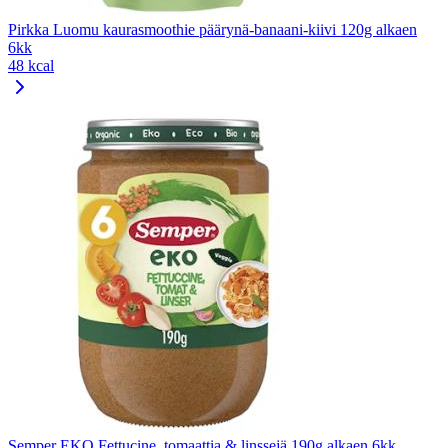
Pirkka Luomu kaurasmoothie päärynä-banaani-kiivi 120g alkaen
6kk
48 kcal
Semper EKO Fettucine, tomaattia & linssejä 190g alkaen 6kk