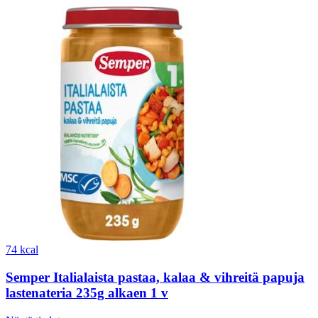
74 kcal
Semper Italialaista pastaa, kalaa & vihreitä papuja
lastenateria 235g alkaen 1 v