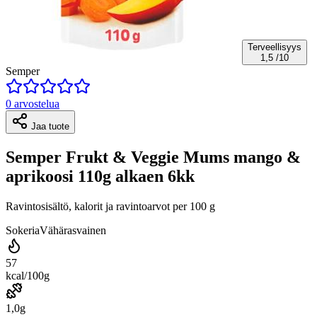
Terveellisyys
1,5
/10
Semper
0 arvostelua
Jaa tuote
Semper Frukt & Veggie Mums mango &
aprikoosi 110g alkaen 6kk
Ravintosisältö, kalorit ja ravintoarvot per 100 g
Sokeria
Vähärasvainen
57
kcal/100g
1,0g