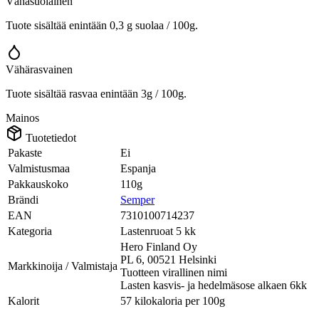
Vähäsuolainen
Tuote sisältää enintään 0,3 g suolaa / 100g.
Vähärasvainen
Tuote sisältää rasvaa enintään 3g / 100g.
Mainos
Tuotetiedot
Pakaste
Ei
Valmistusmaa
Espanja
Pakkauskoko
110g
Brändi
Semper
EAN
7310100714237
Kategoria
Lastenruoat 5 kk
Hero Finland Oy
PL 6, 00521 Helsinki
Markkinoija / Valmistaja
Tuotteen virallinen nimi
Lasten kasvis- ja hedelmäsose alkaen 6kk
Kalorit
57 kilokaloria per 100g