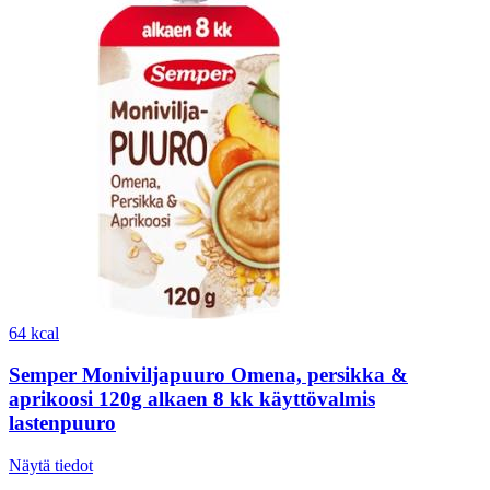
64 kcal
Semper Moniviljapuuro Omena, persikka &
aprikoosi 120g alkaen 8 kk käyttövalmis
lastenpuuro
Näytä tiedot