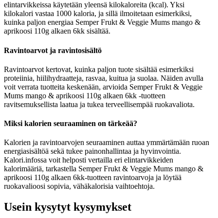
elintarvikkeissa käytetään yleensä kilokaloreita (kcal). Yksi
kilokalori vastaa 1000 kaloria, ja sillä ilmoitetaan esimerkiksi,
kuinka paljon energiaa Semper Frukt & Veggie Mums mango &
aprikoosi 110g alkaen 6kk sisältää.
Ravintoarvot ja ravintosisältö
Ravintoarvot kertovat, kuinka paljon tuote sisältää esimerkiksi
proteiinia, hiilihydraatteja, rasvaa, kuitua ja suolaa. Näiden avulla
voit verrata tuotteita keskenään, arvioida Semper Frukt & Veggie
Mums mango & aprikoosi 110g alkaen 6kk -tuotteen
ravitsemuksellista laatua ja tukea terveellisempää ruokavaliota.
Miksi kalorien seuraaminen on tärkeää?
Kalorien ja ravintoarvojen seuraaminen auttaa ymmärtämään ruoan
energiasisältöä sekä tukee painonhallintaa ja hyvinvointia.
Kalori.infossa voit helposti vertailla eri elintarvikkeiden
kalorimääriä, tarkastella Semper Frukt & Veggie Mums mango &
aprikoosi 110g alkaen 6kk-tuotteen ravintoarvoja ja löytää
ruokavalioosi sopivia, vähäkalorisia vaihtoehtoja.
Usein kysytyt kysymykset