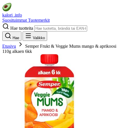
kalori
.info
Suosituimmat
Tuotemerkit
Hae tuotteita
Hae
Valikko
Etusivu
Semper Frukt & Veggie Mums mango & aprikoosi
110g alkaen 6kk