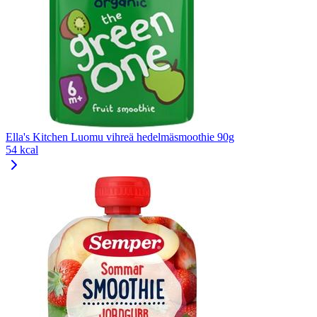
Ella's Kitchen Luomu vihreä hedelmäsmoothie 90g
54 kcal