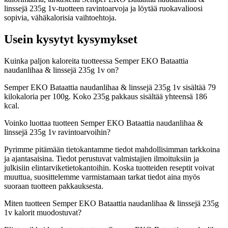
linssejä 235g 1v-tuotteen ravintoarvoja ja löytää ruokavalioosi
sopivia, vähäkalorisia vaihtoehtoja.
Usein kysytyt kysymykset
Kuinka paljon kaloreita tuotteessa Semper EKO Bataattia
naudanlihaa & linssejä 235g 1v on?
Semper EKO Bataattia naudanlihaa & linssejä 235g 1v sisältää 79
kilokaloria per 100g. Koko 235g pakkaus sisältää yhteensä 186
kcal.
Voinko luottaa tuotteen Semper EKO Bataattia naudanlihaa &
linssejä 235g 1v ravintoarvoihin?
Pyrimme pitämään tietokantamme tiedot mahdollisimman tarkkoina
ja ajantasaisina. Tiedot perustuvat valmistajien ilmoituksiin ja
julkisiin elintarviketietokantoihin. Koska tuotteiden reseptit voivat
muuttua, suosittelemme varmistamaan tarkat tiedot aina myös
suoraan tuotteen pakkauksesta.
Miten tuotteen Semper EKO Bataattia naudanlihaa & linssejä 235g
1v kalorit muodostuvat?