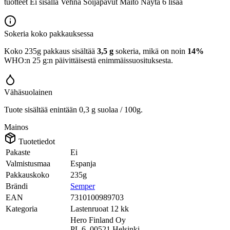
tuotteet Ei sisällä Vehnä Soijapavut Maito Näytä 6 lisää
Sokeria koko pakkauksessa
Koko 235g pakkaus sisältää
3,5 g
sokeria, mikä on noin
14%
WHO:n 25 g:n päivittäisestä enimmäissuosituksesta.
Vähäsuolainen
Tuote sisältää enintään 0,3 g suolaa / 100g.
Mainos
Tuotetiedot
Pakaste
Ei
Valmistusmaa
Espanja
Pakkauskoko
235g
Brändi
Semper
EAN
7310100989703
Kategoria
Lastenruoat 12 kk
Hero Finland Oy
PL 6, 00521 Helsinki