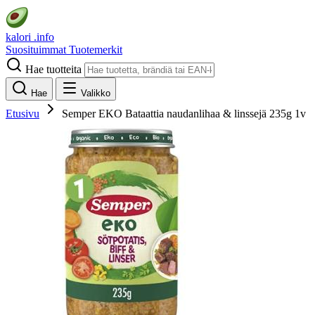
kalori
.info
Suosituimmat
Tuotemerkit
Hae tuotteita
Hae
Valikko
Etusivu
Semper EKO Bataattia naudanlihaa & linssejä 235g 1v