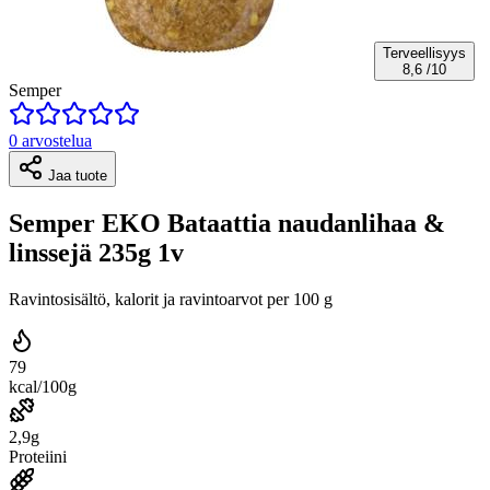
Terveellisyys
8,6
/10
Semper
0 arvostelua
Jaa tuote
Semper EKO Bataattia naudanlihaa &
linssejä 235g 1v
Ravintosisältö, kalorit ja ravintoarvot per 100 g
79
kcal/100g
2,9g
Proteiini