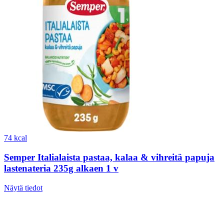
74 kcal
Semper Italialaista pastaa, kalaa & vihreitä papuja
lastenateria 235g alkaen 1 v
Näytä tiedot