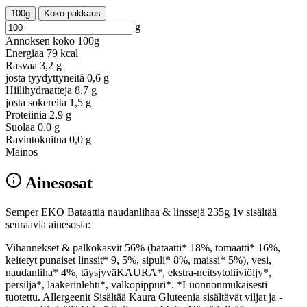
100g
Koko pakkaus
g
Annoksen koko
100g
Energiaa
79 kcal
Rasvaa
3,2 g
josta tyydyttyneitä
0,6 g
Hiilihydraatteja
8,7 g
josta sokereita
1,5 g
Proteiinia
2,9 g
Suolaa
0,0 g
Ravintokuitua
0,0 g
Mainos
Ainesosat
Semper EKO Bataattia naudanlihaa & linssejä 235g 1v sisältää
seuraavia ainesosia:
Vihannekset & palkokasvit 56% (bataatti* 18%, tomaatti* 16%,
keitetyt punaiset linssit* 9, 5%, sipuli* 8%, maissi* 5%), vesi,
naudanliha* 4%, täysjyväKAURA*, ekstra-neitsytoliiviöljy*,
persilja*, laakerinlehti*, valkopippuri*. *Luonnonmukaisesti
tuotettu. Allergeenit Sisältää Kaura Gluteenia sisältävät viljat ja -