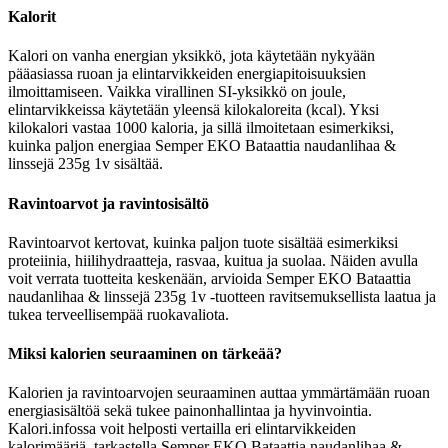
Kalorit
Kalori on vanha energian yksikkö, jota käytetään nykyään
pääasiassa ruoan ja elintarvikkeiden energiapitoisuuksien
ilmoittamiseen. Vaikka virallinen SI-yksikkö on joule,
elintarvikkeissa käytetään yleensä kilokaloreita (kcal). Yksi
kilokalori vastaa 1000 kaloria, ja sillä ilmoitetaan esimerkiksi,
kuinka paljon energiaa Semper EKO Bataattia naudanlihaa &
linssejä 235g 1v sisältää.
Ravintoarvot ja ravintosisältö
Ravintoarvot kertovat, kuinka paljon tuote sisältää esimerkiksi
proteiinia, hiilihydraatteja, rasvaa, kuitua ja suolaa. Näiden avulla
voit verrata tuotteita keskenään, arvioida Semper EKO Bataattia
naudanlihaa & linssejä 235g 1v -tuotteen ravitsemuksellista laatua ja
tukea terveellisempää ruokavaliota.
Miksi kalorien seuraaminen on tärkeää?
Kalorien ja ravintoarvojen seuraaminen auttaa ymmärtämään ruoan
energiasisältöä sekä tukee painonhallintaa ja hyvinvointia.
Kalori.infossa voit helposti vertailla eri elintarvikkeiden
kalorimääriä, tarkastella Semper EKO Bataattia naudanlihaa &