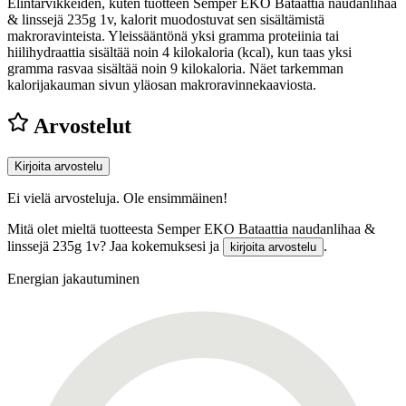
Elintarvikkeiden, kuten tuotteen Semper EKO Bataattia naudanlihaa
& linssejä 235g 1v, kalorit muodostuvat sen sisältämistä
makroravinteista. Yleissääntönä yksi gramma proteiinia tai
hiilihydraattia sisältää noin 4 kilokaloria (kcal), kun taas yksi
gramma rasvaa sisältää noin 9 kilokaloria. Näet tarkemman
kalorijakauman sivun yläosan makroravinnekaaviosta.
Arvostelut
Kirjoita arvostelu
Ei vielä arvosteluja. Ole ensimmäinen!
Mitä olet mieltä tuotteesta Semper EKO Bataattia naudanlihaa &
linssejä 235g 1v? Jaa kokemuksesi ja
.
kirjoita arvostelu
Energian jakautuminen