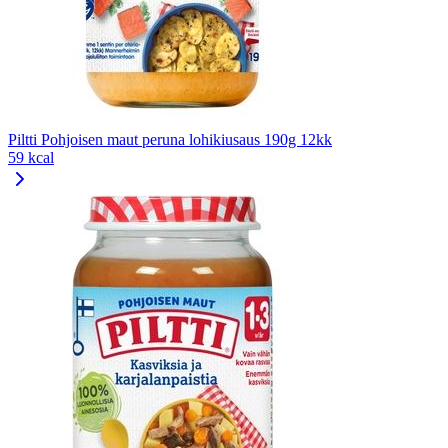
Piltti Pohjoisen maut peruna lohikiusaus 190g 12kk
59 kcal