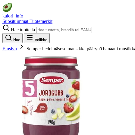
kalori
.info
Suosituimmat
Tuotemerkit
Hae tuotteita
Hae
Valikko
Etusivu
Semper hedelmäsose mansikka päärynä banaani mustikk