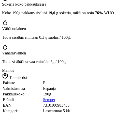
Sokeria koko pakkauksessa
Koko 190g pakkaus sisältää
19,0 g
sokeria, mikä on noin
76%
WHO:n 
Vähäsuolainen
Tuote sisältää enintään 0,3 g suolaa / 100g.
Vähärasvainen
Tuote sisältää rasvaa enintään 3g / 100g.
Mainos
Tuotetiedot
Pakaste
Ei
Valmistusmaa
Espanja
Pakkauskoko
190g
Brändi
Semper
EAN
7310100983435
Kategoria
Lastenruoat 5 kk