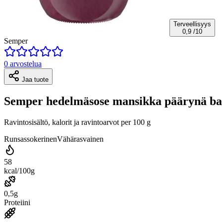
Terveellisyys
0,9
/10
Semper
0 arvostelua
Jaa tuote
Semper hedelmäsose mansikka päärynä ba
Ravintosisältö, kalorit ja ravintoarvot per 100 g
Runsassokerinen
Vähärasvainen
58
kcal/100g
0,5g
Proteiini