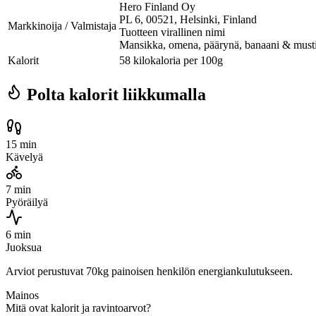
Hero Finland Oy
PL 6, 00521, Helsinki, Finland
Markkinoija / Valmistaja
Tuotteen virallinen nimi
Mansikka, omena, päärynä, banaani & must
Kalorit
58 kilokaloria per 100g
Polta kalorit liikkumalla
15 min
Kävelyä
7 min
Pyöräilyä
6 min
Juoksua
Arviot perustuvat 70kg painoisen henkilön energiankulutukseen.
Mainos
Mitä ovat kalorit ja ravintoarvot?