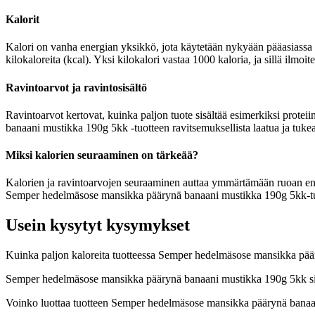
Kalorit
Kalori on vanha energian yksikkö, jota käytetään nykyään pääasiassa r
kilokaloreita (kcal). Yksi kilokalori vastaa 1000 kaloria, ja sillä i
Ravintoarvot ja ravintosisältö
Ravintoarvot kertovat, kuinka paljon tuote sisältää esimerkiksi protei
banaani mustikka 190g 5kk -tuotteen ravitsemuksellista laatua ja tuke
Miksi kalorien seuraaminen on tärkeää?
Kalorien ja ravintoarvojen seuraaminen auttaa ymmärtämään ruoan energia
Semper hedelmäsose mansikka päärynä banaani mustikka 190g 5kk-tuott
Usein kysytyt kysymykset
Kuinka paljon kaloreita tuotteessa Semper hedelmäsose mansikka pä
Semper hedelmäsose mansikka päärynä banaani mustikka 190g 5kk sisä
Voinko luottaa tuotteen Semper hedelmäsose mansikka päärynä banaa