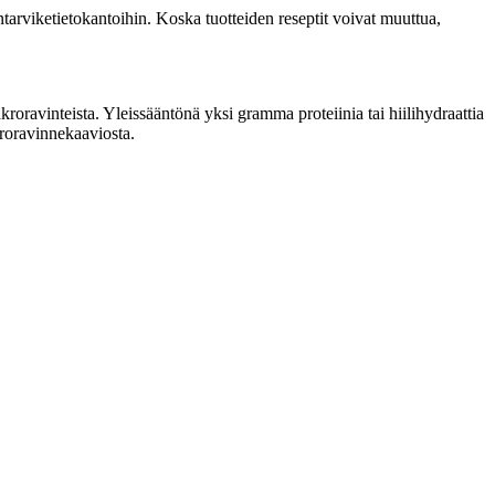
tarviketietokantoihin. Koska tuotteiden reseptit voivat muuttua,
ravinteista. Yleissääntönä yksi gramma proteiinia tai hiilihydraattia
kroravinnekaaviosta.