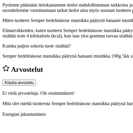
Pyrimme pitämään tietokantamme tiedot mahdollisimman tarkkoina ja ajan
suosittelemme varmistamaan tarkat tiedot aina myös suoraan tuotteen
Miten tuotteen Semper hedelmäsose mansikka päärynä banaani musti
Elintarvikkeiden, kuten tuotteen Semper hedelmäsose mansikka päärynä
sisältää noin 4 kilokaloria (kcal), kun taas yksi gramma rasvaa sisäl
Kuinka paljon sokeria tuote sisältää?
Semper hedelmäsose mansikka päärynä banaani mustikka 190g 5kk sis
Arvostelut
Kirjoita arvostelu
Ei vielä arvosteluja. Ole ensimmäinen!
Mitä olet mieltä tuotteesta Semper hedelmäsose mansikka päärynä b
Energian jakautuminen