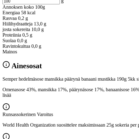
g
Annoksen koko
100g
Energiaa
58 kcal
Rasvaa
0,2 g
Hiilihydraatteja
13,0 g
josta sokereita
10,0 g
Proteiinia
0,5 g
Suolaa
0,0 g
Ravintokuitua
0,0 g
Mainos
Ainesosat
Semper hedelmäsose mansikka päärynä banaani mustikka 190g 5kk sisä
Omenasose 43%, mansikka 17%, päärynäsose 17%, banaanisose 16%, must
lisää
Runsassokerinen
Varoitus
World Health Organization suosittelee maksimissaan 25g sokeria per p