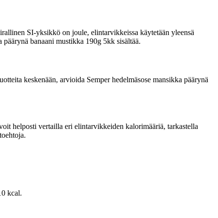
rallinen SI-yksikkö on joule, elintarvikkeissa käytetään yleensä
ka päärynä banaani mustikka 190g 5kk sisältää.
ata tuotteita keskenään, arvioida Semper hedelmäsose mansikka päärynä
 helposti vertailla eri elintarvikkeiden kalorimääriä, tarkastella
toehtoja.
0 kcal.