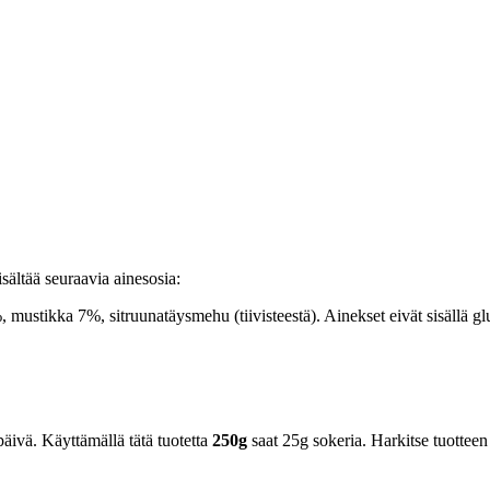
ltää seuraavia ainesosia:
ikka 7%, sitruunatäysmehu (tiivisteestä). Ainekset eivät sisällä glut
äivä. Käyttämällä tätä tuotetta
250g
saat 25g sokeria. Harkitse tuotteen 