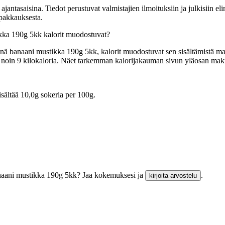
tasaisina. Tiedot perustuvat valmistajien ilmoituksiin ja julkisiin elin
 pakkauksesta.
kka 190g 5kk kalorit muodostuvat?
 banaani mustikka 190g 5kk, kalorit muodostuvat sen sisältämistä makro
tää noin 9 kilokaloria. Näet tarkemman kalorijakauman sivun yläosan ma
ältää 10,0g sokeria per 100g.
anaani mustikka 190g 5kk? Jaa kokemuksesi ja
.
kirjoita arvostelu