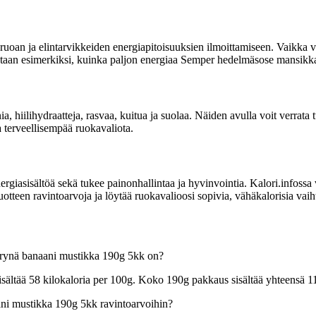
uoan ja elintarvikkeiden energiapitoisuuksien ilmoittamiseen. Vaikka vi
lmoitetaan esimerkiksi, kuinka paljon energiaa Semper hedelmäsose mansik
inia, hiilihydraatteja, rasvaa, kuitua ja suolaa. Näiden avulla voit verr
a terveellisempää ruokavaliota.
sisältöä sekä tukee painonhallintaa ja hyvinvointia. Kalori.infossa voit
een ravintoarvoja ja löytää ruokavalioosi sopivia, vähäkalorisia vaih
ärynä banaani mustikka 190g 5kk on?
ltää 58 kilokaloria per 100g. Koko 190g pakkaus sisältää yhteensä 11
ni mustikka 190g 5kk ravintoarvoihin?