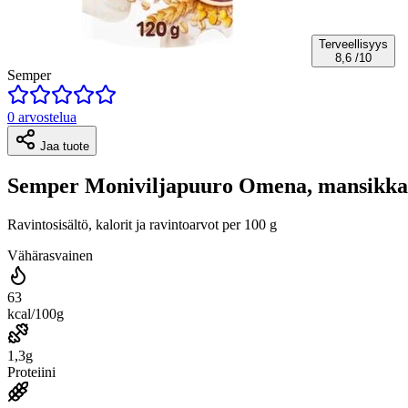
Terveellisyys
8,6
/10
Semper
0 arvostelua
Jaa tuote
Semper Moniviljapuuro Omena, mansikka &
Ravintosisältö, kalorit ja ravintoarvot per 100 g
Vähärasvainen
63
kcal/100g
1,3g
Proteiini