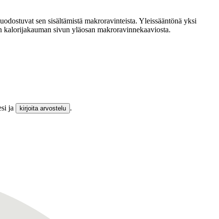
dostuvat sen sisältämistä makroravinteista. Yleissääntönä yksi
mman kalorijakauman sivun yläosan makroravinnekaaviosta.
si ja
.
kirjoita arvostelu