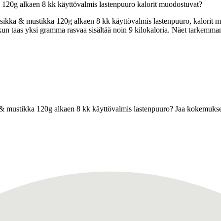
20g alkaen 8 kk käyttövalmis lastenpuuro kalorit muodostuvat?
kka & mustikka 120g alkaen 8 kk käyttövalmis lastenpuuro, kalorit muo
l), kun taas yksi gramma rasvaa sisältää noin 9 kilokaloria. Näet tarke
& mustikka 120g alkaen 8 kk käyttövalmis lastenpuuro? Jaa kokemukse