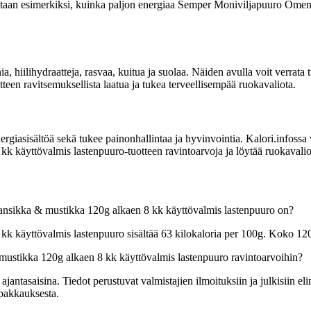
ilmoitetaan esimerkiksi, kuinka paljon energiaa Semper Moniviljapuuro O
nia, hiilihydraatteja, rasvaa, kuitua ja suolaa. Näiden avulla voit verr
en ravitsemuksellista laatua ja tukea terveellisempää ruokavaliota.
sisältöä sekä tukee painonhallintaa ja hyvinvointia. Kalori.infossa voit
äyttövalmis lastenpuuro-tuotteen ravintoarvoja ja löytää ruokavalioos
ansikka & mustikka 120g alkaen 8 kk käyttövalmis lastenpuuro on?
käyttövalmis lastenpuuro sisältää 63 kilokaloria per 100g. Koko 120g
ustikka 120g alkaen 8 kk käyttövalmis lastenpuuro ravintoarvoihin?
tasaisina. Tiedot perustuvat valmistajien ilmoituksiin ja julkisiin elin
 pakkauksesta.