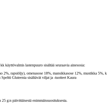
käyttövalmis lastenpuuro sisältää seuraavia ainesosia:
, rapsiöljy), omenasose 18%, mansikkasose 12%, mustikka 5%, kivennä
 Speltti Gluteenia sisältävät viljat ja -tuotteet Kaura
5 g:n päivittäisestä enimmäissuosituksesta.