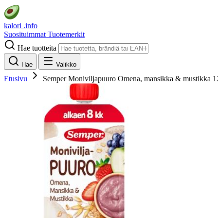
kalori
.info
Suosituimmat
Tuotemerkit
Hae tuotteita
Hae
Valikko
Etusivu
Semper Moniviljapuuro Omena, mansikka & mustikka 120