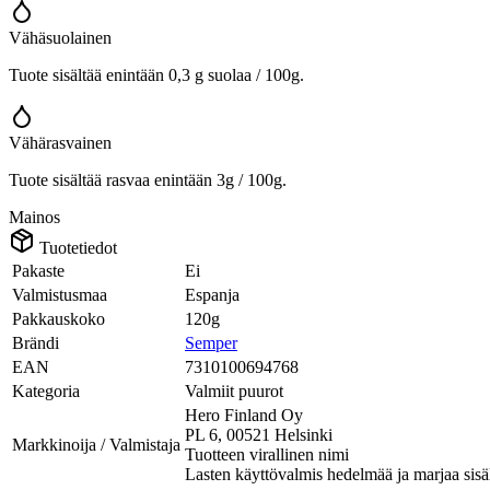
Vähäsuolainen
Tuote sisältää enintään 0,3 g suolaa / 100g.
Vähärasvainen
Tuote sisältää rasvaa enintään 3g / 100g.
Mainos
Tuotetiedot
Pakaste
Ei
Valmistusmaa
Espanja
Pakkauskoko
120g
Brändi
Semper
EAN
7310100694768
Kategoria
Valmiit puurot
Hero Finland Oy
PL 6, 00521 Helsinki
Markkinoija / Valmistaja
Tuotteen virallinen nimi
Lasten käyttövalmis hedelmää ja marjaa sisä