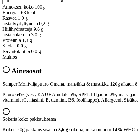
g
Annoksen koko
100g
Energiaa
63 kcal
Rasvaa
1,9 g
josta tyydyttyneitä
0,2 g
Hiilihydraatteja
9,6 g
josta sokereita
3,0 g
Proteiinia
1,3 g
Suolaa
0,0 g
Ravintokuitua
0,0 g
Mainos
Ainesosat
Semper Moniviljapuuro Omena, mansikka & mustikka 120g alkaen 8 kk 
Puuro 64% (vesi, KAURAhiutale 5%, SPELTTIjauho 2%, maissijauho 2%
vitamiinit (C, niasiini, E, tiamiini, B6, foolihappo). Allergeenit Sisältää
Sokeria koko pakkauksessa
Koko 120g pakkaus sisältää
3,6 g
sokeria, mikä on noin
14%
WHO:n 2