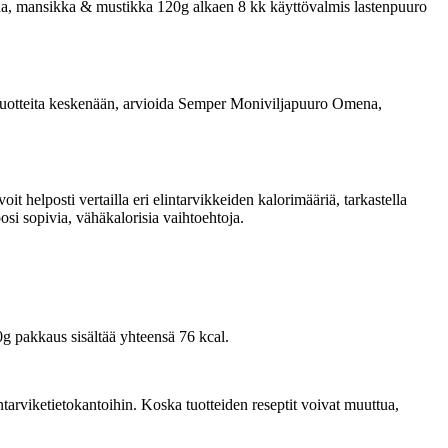
mena, mansikka & mustikka 120g alkaen 8 kk käyttövalmis lastenpuuro
ata tuotteita keskenään, arvioida Semper Moniviljapuuro Omena,
 helposti vertailla eri elintarvikkeiden kalorimääriä, tarkastella
i sopivia, vähäkalorisia vaihtoehtoja.
 pakkaus sisältää yhteensä 76 kcal.
tarviketietokantoihin. Koska tuotteiden reseptit voivat muuttua,