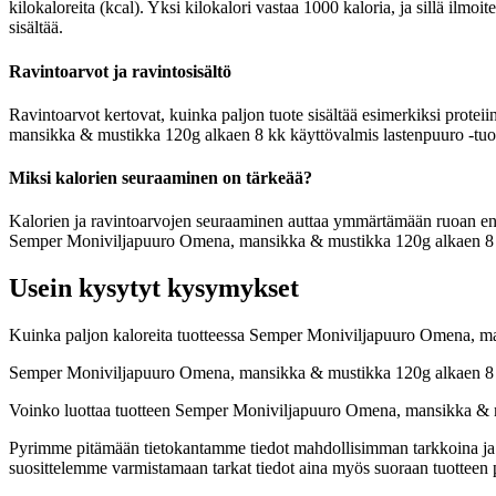
kilokaloreita (kcal). Yksi kilokalori vastaa 1000 kaloria, ja sillä 
sisältää.
Ravintoarvot ja ravintosisältö
Ravintoarvot kertovat, kuinka paljon tuote sisältää esimerkiksi proteii
mansikka & mustikka 120g alkaen 8 kk käyttövalmis lastenpuuro -tuotte
Miksi kalorien seuraaminen on tärkeää?
Kalorien ja ravintoarvojen seuraaminen auttaa ymmärtämään ruoan energia
Semper Moniviljapuuro Omena, mansikka & mustikka 120g alkaen 8 kk k
Usein kysytyt kysymykset
Kuinka paljon kaloreita tuotteessa Semper Moniviljapuuro Omena, m
Semper Moniviljapuuro Omena, mansikka & mustikka 120g alkaen 8 kk 
Voinko luottaa tuotteen Semper Moniviljapuuro Omena, mansikka & m
Pyrimme pitämään tietokantamme tiedot mahdollisimman tarkkoina ja ajan
suosittelemme varmistamaan tarkat tiedot aina myös suoraan tuotteen