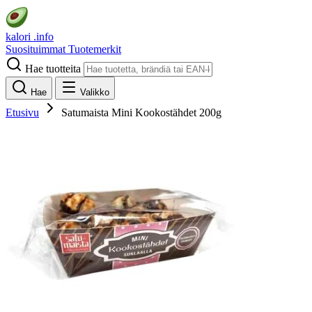
kalori
.info
Suosituimmat
Tuotemerkit
Hae tuotteita
Hae
Valikko
Etusivu
Satumaista Mini Kookostähdet 200g