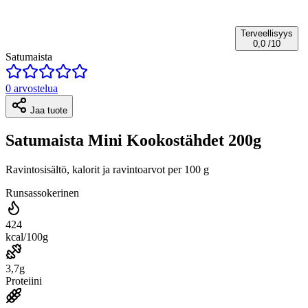
Terveellisyys
0,0
/10
Satumaista
0 arvostelua
Jaa tuote
Satumaista Mini Kookostähdet 200g
Ravintosisältö, kalorit ja ravintoarvot per 100 g
Runsassokerinen
424
kcal/100g
3,7g
Proteiini