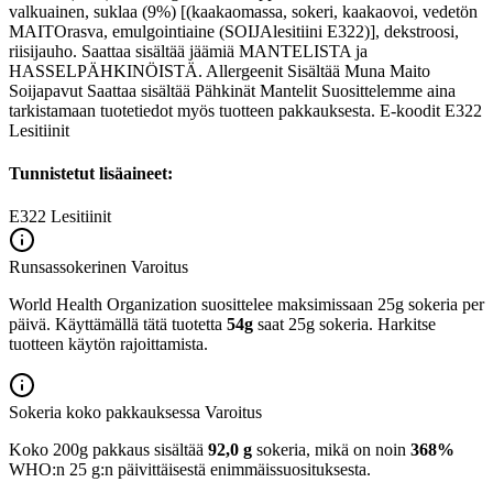
valkuainen, suklaa (9%) [(kaakaomassa, sokeri, kaakaovoi, vedetön
MAITOrasva, emulgointiaine (SOIJAlesitiini E322)], dekstroosi,
riisijauho. Saattaa sisältää jäämiä MANTELISTA ja
HASSELPÄHKINÖISTÄ. Allergeenit Sisältää Muna Maito
Soijapavut Saattaa sisältää Pähkinät Mantelit Suosittelemme aina
tarkistamaan tuotetiedot myös tuotteen pakkauksesta. E-koodit E322
Lesitiinit
Tunnistetut lisäaineet:
E322
Lesitiinit
Runsassokerinen
Varoitus
World Health Organization suosittelee maksimissaan 25g sokeria per
päivä. Käyttämällä tätä tuotetta
54g
saat 25g sokeria. Harkitse
tuotteen käytön rajoittamista.
Sokeria koko pakkauksessa
Varoitus
Koko 200g pakkaus sisältää
92,0 g
sokeria, mikä on noin
368%
WHO:n 25 g:n päivittäisestä enimmäissuosituksesta.