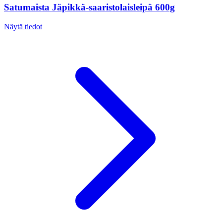
Satumaista Jäpikkä-saaristolaisleipä 600g
Näytä tiedot