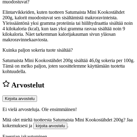
muodostuvat?
Elintarvikkeiden, kuten tuotteen Satumaista Mini Kookostähdet
200g, kalorit muodostuvat sen sisältämistä makroravinteista.
Yleissääntönä yksi gramma proteiinia tai hiilihydraattia sisältää noin
4 kilokaloria (kcal), kun taas yksi gramma rasvaa sisältää noin 9
kilokaloria. Näet tarkemman kalorijakauman sivun yläosan
makroravinnekaaviosta.
Kuinka paljon sokeria tuote sisältää?
Satumaista Mini Kookostähdet 200g sisältää 46,0g sokeria per 100g.
Tämä on melko paljon, joten suosittelemme käyttämään tuotetta
kohtuudella.
Arvostelut
Kirjoita arvostelu
Ei vielä arvosteluja. Ole ensimmäinen!
Mitä olet mieltä tuotteesta Satumaista Mini Kookostähdet 200g? Jaa
kokemuksesi ja
.
kirjoita arvostelu
Energian jakautuminen