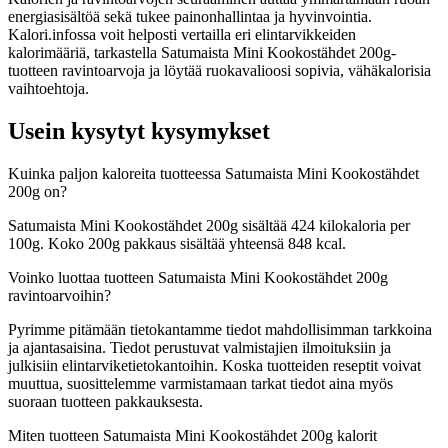
energiasisältöä sekä tukee painonhallintaa ja hyvinvointia.
Kalori.infossa voit helposti vertailla eri elintarvikkeiden
kalorimääriä, tarkastella Satumaista Mini Kookostähdet 200g-
tuotteen ravintoarvoja ja löytää ruokavalioosi sopivia, vähäkalorisia
vaihtoehtoja.
Usein kysytyt kysymykset
Kuinka paljon kaloreita tuotteessa Satumaista Mini Kookostähdet
200g on?
Satumaista Mini Kookostähdet 200g sisältää 424 kilokaloria per
100g. Koko 200g pakkaus sisältää yhteensä 848 kcal.
Voinko luottaa tuotteen Satumaista Mini Kookostähdet 200g
ravintoarvoihin?
Pyrimme pitämään tietokantamme tiedot mahdollisimman tarkkoina
ja ajantasaisina. Tiedot perustuvat valmistajien ilmoituksiin ja
julkisiin elintarviketietokantoihin. Koska tuotteiden reseptit voivat
muuttua, suosittelemme varmistamaan tarkat tiedot aina myös
suoraan tuotteen pakkauksesta.
Miten tuotteen Satumaista Mini Kookostähdet 200g kalorit