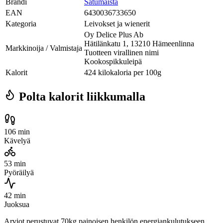
Brändi
Satumaista
EAN
6430036733650
Kategoria
Leivokset ja wienerit
Oy Delice Plus Ab
Hätilänkatu 1, 13210 Hämeenlinna
Markkinoija / Valmistaja
Tuotteen virallinen nimi
Kookospikkuleipä
Kalorit
424 kilokaloria per 100g
Polta kalorit liikkumalla
106 min
Kävelyä
53 min
Pyöräilyä
42 min
Juoksua
Arviot perustuvat 70kg painoisen henkilön energiankulutukseen.