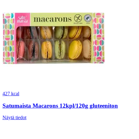
427 kcal
Satumaista Macarons 12kpl/120g gluteeniton
Näytä tiedot