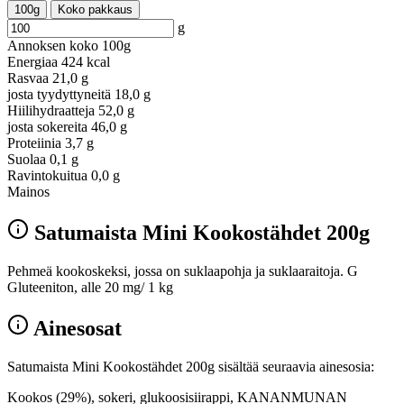
100g
Koko pakkaus
g
Annoksen koko
100g
Energiaa
424 kcal
Rasvaa
21,0 g
josta tyydyttyneitä
18,0 g
Hiilihydraatteja
52,0 g
josta sokereita
46,0 g
Proteiinia
3,7 g
Suolaa
0,1 g
Ravintokuitua
0,0 g
Mainos
Satumaista Mini Kookostähdet 200g
Pehmeä kookoskeksi, jossa on suklaapohja ja suklaaraitoja. G
Gluteeniton, alle 20 mg/ 1 kg
Ainesosat
Satumaista Mini Kookostähdet 200g sisältää seuraavia ainesosia:
Kookos (29%), sokeri, glukoosisiirappi, KANANMUNAN