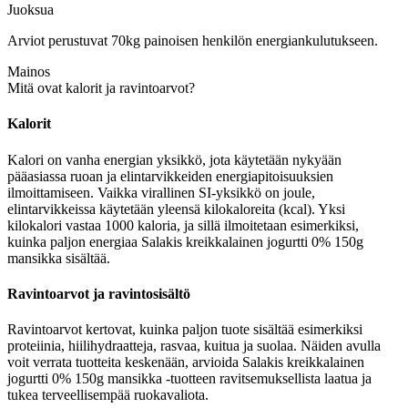
Juoksua
Arviot perustuvat 70kg painoisen henkilön energiankulutukseen.
Mainos
Mitä ovat kalorit ja ravintoarvot?
Kalorit
Kalori on vanha energian yksikkö, jota käytetään nykyään
pääasiassa ruoan ja elintarvikkeiden energiapitoisuuksien
ilmoittamiseen. Vaikka virallinen SI-yksikkö on joule,
elintarvikkeissa käytetään yleensä kilokaloreita (kcal). Yksi
kilokalori vastaa 1000 kaloria, ja sillä ilmoitetaan esimerkiksi,
kuinka paljon energiaa Salakis kreikkalainen jogurtti 0% 150g
mansikka sisältää.
Ravintoarvot ja ravintosisältö
Ravintoarvot kertovat, kuinka paljon tuote sisältää esimerkiksi
proteiinia, hiilihydraatteja, rasvaa, kuitua ja suolaa. Näiden avulla
voit verrata tuotteita keskenään, arvioida Salakis kreikkalainen
jogurtti 0% 150g mansikka -tuotteen ravitsemuksellista laatua ja
tukea terveellisempää ruokavaliota.