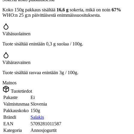
Koko 150g pakkaus sisältää
16,6 g
sokeria, mikä on noin
67%
WHO:n 25 g:n päivittäisestä enimmäissuosituksesta.
Vähäsuolainen
Tuote sisältää enintään 0,3 g suolaa / 100g.
Vähärasvainen
Tuote sisältää rasvaa enintään 3g / 100g.
Mainos
Tuotetiedot
Pakaste
Ei
Valmistusmaa
Slovenia
Pakkauskoko
150g
Brändi
Salakis
EAN
5709281011587
Kategoria
Annosjogurtit