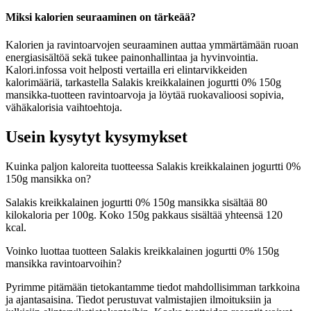
Miksi kalorien seuraaminen on tärkeää?
Kalorien ja ravintoarvojen seuraaminen auttaa ymmärtämään ruoan
energiasisältöä sekä tukee painonhallintaa ja hyvinvointia.
Kalori.infossa voit helposti vertailla eri elintarvikkeiden
kalorimääriä, tarkastella Salakis kreikkalainen jogurtti 0% 150g
mansikka-tuotteen ravintoarvoja ja löytää ruokavalioosi sopivia,
vähäkalorisia vaihtoehtoja.
Usein kysytyt kysymykset
Kuinka paljon kaloreita tuotteessa Salakis kreikkalainen jogurtti 0%
150g mansikka on?
Salakis kreikkalainen jogurtti 0% 150g mansikka sisältää 80
kilokaloria per 100g. Koko 150g pakkaus sisältää yhteensä 120
kcal.
Voinko luottaa tuotteen Salakis kreikkalainen jogurtti 0% 150g
mansikka ravintoarvoihin?
Pyrimme pitämään tietokantamme tiedot mahdollisimman tarkkoina
ja ajantasaisina. Tiedot perustuvat valmistajien ilmoituksiin ja