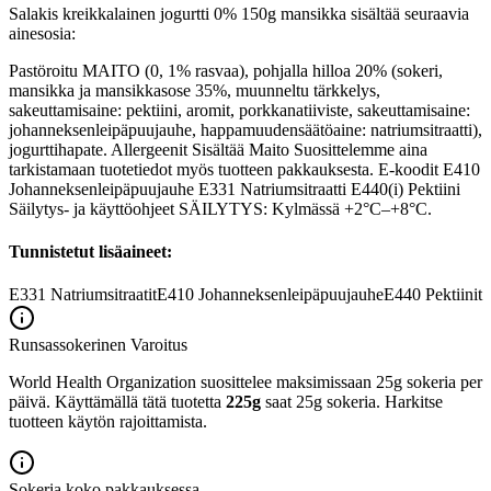
Salakis kreikkalainen jogurtti 0% 150g mansikka sisältää seuraavia
ainesosia:
Pastöroitu MAITO (0, 1% rasvaa), pohjalla hilloa 20% (sokeri,
mansikka ja mansikkasose 35%, muunneltu tärkkelys,
sakeuttamisaine: pektiini, aromit, porkkanatiiviste, sakeuttamisaine:
johanneksenleipäpuujauhe, happamuudensäätöaine: natriumsitraatti),
jogurttihapate. Allergeenit Sisältää Maito Suosittelemme aina
tarkistamaan tuotetiedot myös tuotteen pakkauksesta. E-koodit E410
Johanneksenleipäpuujauhe E331 Natriumsitraatti E440(i) Pektiini
Säilytys- ja käyttöohjeet SÄILYTYS: Kylmässä +2°C–+8°C.
Tunnistetut lisäaineet:
E331
Natriumsitraatit
E410
Johanneksenleipäpuujauhe
E440
Pektiinit
Runsassokerinen
Varoitus
World Health Organization suosittelee maksimissaan 25g sokeria per
päivä. Käyttämällä tätä tuotetta
225g
saat 25g sokeria. Harkitse
tuotteen käytön rajoittamista.
Sokeria koko pakkauksessa