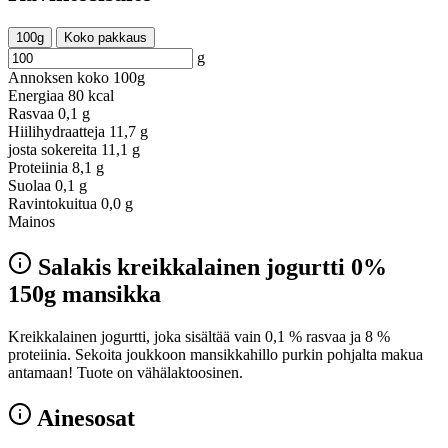
100g
Koko pakkaus
g
Annoksen koko
100g
Energiaa
80 kcal
Rasvaa
0,1 g
Hiilihydraatteja
11,7 g
josta sokereita
11,1 g
Proteiinia
8,1 g
Suolaa
0,1 g
Ravintokuitua
0,0 g
Mainos
Salakis kreikkalainen jogurtti 0%
150g mansikka
Kreikkalainen jogurtti, joka sisältää vain 0,1 % rasvaa ja 8 %
proteiinia. Sekoita joukkoon mansikkahillo purkin pohjalta makua
antamaan! Tuote on vähälaktoosinen.
Ainesosat