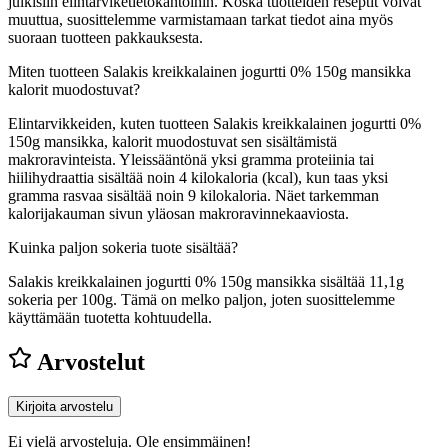
julkisiin elintarviketietokantoihin. Koska tuotteiden reseptit voivat
muuttua, suosittelemme varmistamaan tarkat tiedot aina myös
suoraan tuotteen pakkauksesta.
Miten tuotteen Salakis kreikkalainen jogurtti 0% 150g mansikka
kalorit muodostuvat?
Elintarvikkeiden, kuten tuotteen Salakis kreikkalainen jogurtti 0%
150g mansikka, kalorit muodostuvat sen sisältämistä
makroravinteista. Yleissääntönä yksi gramma proteiinia tai
hiilihydraattia sisältää noin 4 kilokaloria (kcal), kun taas yksi
gramma rasvaa sisältää noin 9 kilokaloria. Näet tarkemman
kalorijakauman sivun yläosan makroravinnekaaviosta.
Kuinka paljon sokeria tuote sisältää?
Salakis kreikkalainen jogurtti 0% 150g mansikka sisältää 11,1g
sokeria per 100g.
Tämä on melko paljon, joten suosittelemme
käyttämään tuotetta kohtuudella.
Arvostelut
Kirjoita arvostelu
Ei vielä arvosteluja. Ole ensimmäinen!