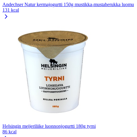
Andechser Natur kermajogurtti 150g mustikka-mustaherukka luomu
131 kcal
Helsingin meijeriliike luonnonjogurtti 180g tyrni
86 kcal