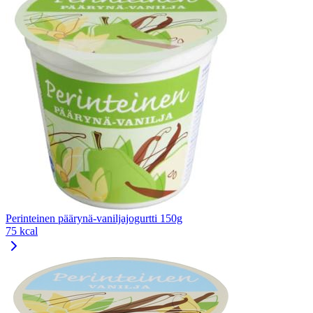
Perinteinen päärynä-vaniljajogurtti 150g
75 kcal