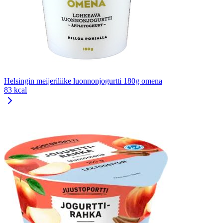
Helsingin meijeriliike luonnonjogurtti 180g omena
83 kcal