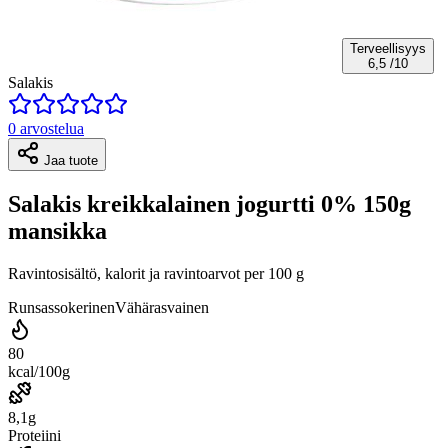
Terveellisyys
6,5
/10
Salakis
0 arvostelua
Jaa tuote
Salakis kreikkalainen jogurtti 0% 150g
mansikka
Ravintosisältö, kalorit ja ravintoarvot per 100 g
Runsassokerinen
Vähärasvainen
80
kcal/100g
8,1g
Proteiini