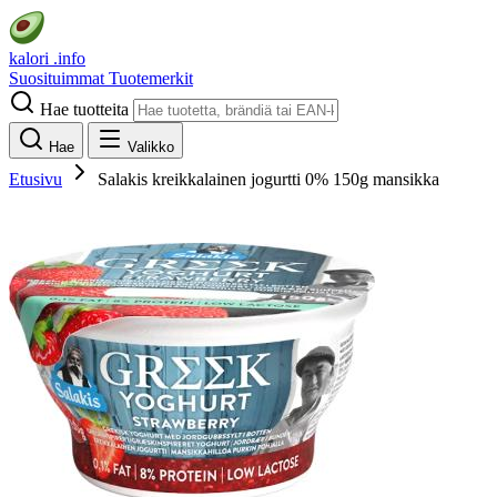
kalori
.info
Suosituimmat
Tuotemerkit
Hae tuotteita
Hae
Valikko
Etusivu
Salakis kreikkalainen jogurtti 0% 150g mansikka