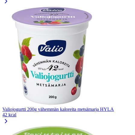
Valiojogurtti 200g vähemmän kaloreita metsämarja HYLA
42 kcal