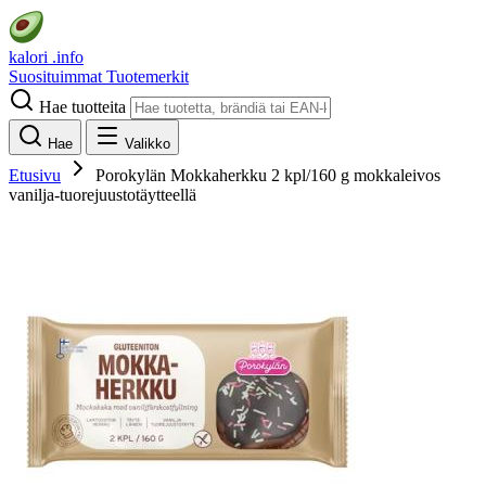
kalori
.info
Suosituimmat
Tuotemerkit
Hae tuotteita
Hae
Valikko
Etusivu
Porokylän Mokkaherkku 2 kpl/160 g mokkaleivos
vanilja-tuorejuustotäytteellä