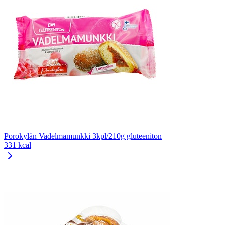
Porokylän Vadelmamunkki 3kpl/210g gluteeniton
331 kcal