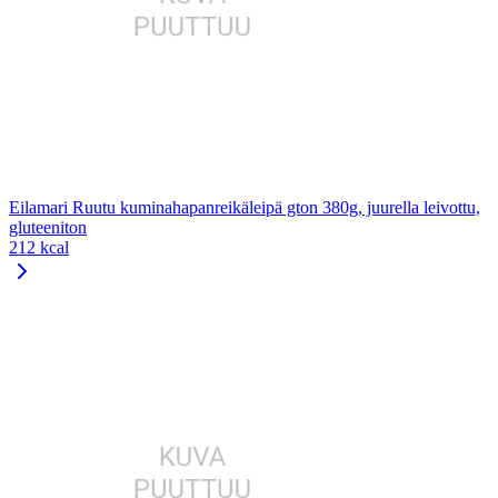
Eilamari Ruutu kuminahapanreikäleipä gton 380g, juurella leivottu,
gluteeniton
212 kcal