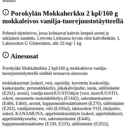
Mainos
Porokylän Mokkaherkku 2 kpl/160 g
mokkaleivos vanilja-tuorejuustotäytteellä
Pehmeä täyteleivos, jossa kohtaavat kahvin lempeä aromi ja
suklainen nautinto. Leivottu Lieksassa hyvän olon kahvihetkiin. L
Laktoositon G Gluteeniton, alle 20 mg/ 1 kg
Ainesosat
Porokylän Mokkaherkku 2 kpl/160 g mokkaleivos vanilja-
tuorejuustotäytteellä sisältää seuraavia ainesosia:
mokkakuorrute [sokeri, vesi, rapsiöljy, kovetettu kookosöljy,
kaakaojauhe, perunatärkkelys, pikakahvijauhe, suola, säilöntäaine
(E202), aromi], vanilja-tuoreJUUSTOtäyte [vesi, tuoreJUUSTO,
sokeri, muunnettu maissitärkkelys (E1442), sakeuttamisaineet
(E466, E460), aromit, happamuudensäätöaineet (E270), säilöntäaine
(E202), vaniljansiemen, väri (E160a)], laktoositon VOI, riisijauho,
sokeri, KANAMUNA, appelsiinikuoritäyte [sokeri, appelsiinikuori,
appelsiinitäysmehu, vesi, sakeuttamisaine (E440),
happamuudensäätöaine (E330, E333), säilöntäaine (E202)],