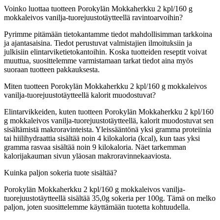
Voinko luottaa tuotteen Porokylän Mokkaherkku 2 kpl/160 g
mokkaleivos vanilja-tuorejuustotäytteellä ravintoarvoihin?
Pyrimme pitämään tietokantamme tiedot mahdollisimman tarkkoina
ja ajantasaisina. Tiedot perustuvat valmistajien ilmoituksiin ja
julkisiin elintarviketietokantoihin. Koska tuotteiden reseptit voivat
muuttua, suosittelemme varmistamaan tarkat tiedot aina myös
suoraan tuotteen pakkauksesta.
Miten tuotteen Porokylän Mokkaherkku 2 kpl/160 g mokkaleivos
vanilja-tuorejuustotäytteellä kalorit muodostuvat?
Elintarvikkeiden, kuten tuotteen Porokylän Mokkaherkku 2 kpl/160
g mokkaleivos vanilja-tuorejuustotäytteellä, kalorit muodostuvat sen
sisältämistä makroravinteista. Yleissääntönä yksi gramma proteiinia
tai hiilihydraattia sisältää noin 4 kilokaloria (kcal), kun taas yksi
gramma rasvaa sisältää noin 9 kilokaloria. Näet tarkemman
kalorijakauman sivun yläosan makroravinnekaaviosta.
Kuinka paljon sokeria tuote sisältää?
Porokylän Mokkaherkku 2 kpl/160 g mokkaleivos vanilja-
tuorejuustotäytteellä sisältää 35,0g sokeria per 100g.
Tämä on melko
paljon, joten suosittelemme käyttämään tuotetta kohtuudella.