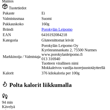
Mainos
Tuotetiedot
Pakaste
Ei
Valmistusmaa
Suomi
Pakkauskoko
160g
Brändi
Porokylän Leipomo
EAN
6416192084218
Kategoria
Gluteenittomat leivät
Porokylän Leipomo Oy
Kyrönrannankatu 2, 75500 Nurmes
www.porokylanleipomo.fi
Markkinoija / Valmistaja
013 316940
Tuotteen virallinen nimi
Mokkaleivos vanilja-tuorejuustotäytteellä
Kalorit
376 kilokaloria per 100g
Polta kalorit liikkumalla
94 min
Kävelyä