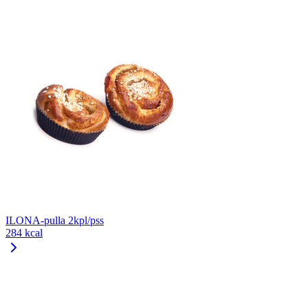
ILONA-pulla 2kpl/pss
284 kcal