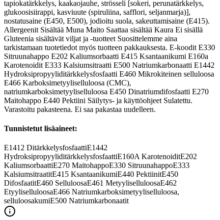
tapiokatärkkelys, kaakaojauhe, strösseli [sokeri, perunatärkkelys,
glukoosisiirappi, kasviuute (spiruliina, safflori, seljanmarja)],
nostatusaine (E450, E500), jodioitu suola, sakeuttamisaine (E415).
Allergeenit Sisältää Muna Maito Saattaa sisältää Kaura Ei sisällä
Gluteenia sisältävät viljat ja -tuotteet Suosittelemme aina
tarkistamaan tuotetiedot myös tuotteen pakkauksesta. E-koodit E330
Sitruunahappo E202 Kaliumsorbaatti E415 Ksantaanikumi E160a
Karotenoidit E333 Kalsiumsitraatti E500 Natriumkarbonaatti E1442
Hydroksipropyyliditärkkelysfosfaatti E460 Mikrokiteinen selluloosa
E466 Karboksimetyyliselluloosa (CMC),
natriumkarboksimetyyliselluloosa E450 Dinatriumdifosfaatti E270
Maitohappo E440 Pektiini Säilytys- ja käyttöohjeet Sulatettu.
Varastoitu pakasteena. Ei saa pakastaa uudelleen.
Tunnistetut lisäaineet:
E1412
Ditärkkelysfosfaatti
E1442
Hydroksipropyyliditärkkelysfosfaatti
E160A
Karotenoidit
E202
Kaliumsorbaatti
E270
Maitohappo
E330
Sitruunahappo
E333
Kalsiumsitraatit
E415
Ksantaanikumi
E440
Pektiinit
E450
Difosfaatit
E460
Selluloosa
E461
Metyyliselluloosa
E462
Etyyliselluloosa
E466
Natriumkarboksimetyyliselluloosa,
selluloosakumi
E500
Natriumkarbonaatit