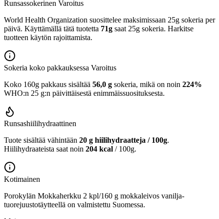
Runsassokerinen
Varoitus
World Health Organization suosittelee maksimissaan 25g sokeria per
päivä. Käyttämällä tätä tuotetta
71g
saat 25g sokeria. Harkitse
tuotteen käytön rajoittamista.
Sokeria koko pakkauksessa
Varoitus
Koko 160g pakkaus sisältää
56,0 g
sokeria, mikä on noin
224%
WHO:n 25 g:n päivittäisestä enimmäissuosituksesta.
Runsashiilihydraattinen
Tuote sisältää vähintään
20 g hiilihydraatteja / 100g
.
Hiilihydraateista saat noin
204 kcal
/ 100g.
Kotimainen
Porokylän Mokkaherkku 2 kpl/160 g mokkaleivos vanilja-
tuorejuustotäytteellä on valmistettu Suomessa.