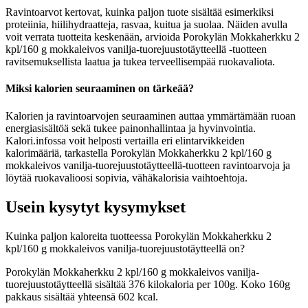
Ravintoarvot kertovat, kuinka paljon tuote sisältää esimerkiksi
proteiinia, hiilihydraatteja, rasvaa, kuitua ja suolaa. Näiden avulla
voit verrata tuotteita keskenään, arvioida Porokylän Mokkaherkku 2
kpl/160 g mokkaleivos vanilja-tuorejuustotäytteellä -tuotteen
ravitsemuksellista laatua ja tukea terveellisempää ruokavaliota.
Miksi kalorien seuraaminen on tärkeää?
Kalorien ja ravintoarvojen seuraaminen auttaa ymmärtämään ruoan
energiasisältöä sekä tukee painonhallintaa ja hyvinvointia.
Kalori.infossa voit helposti vertailla eri elintarvikkeiden
kalorimääriä, tarkastella Porokylän Mokkaherkku 2 kpl/160 g
mokkaleivos vanilja-tuorejuustotäytteellä-tuotteen ravintoarvoja ja
löytää ruokavalioosi sopivia, vähäkalorisia vaihtoehtoja.
Usein kysytyt kysymykset
Kuinka paljon kaloreita tuotteessa Porokylän Mokkaherkku 2
kpl/160 g mokkaleivos vanilja-tuorejuustotäytteellä on?
Porokylän Mokkaherkku 2 kpl/160 g mokkaleivos vanilja-
tuorejuustotäytteellä sisältää 376 kilokaloria per 100g. Koko 160g
pakkaus sisältää yhteensä 602 kcal.