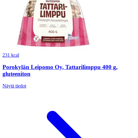
231 kcal
Porokylän Leipomo Oy, Tattarilimppu 400 g,
gluteeniton
Näytä tiedot