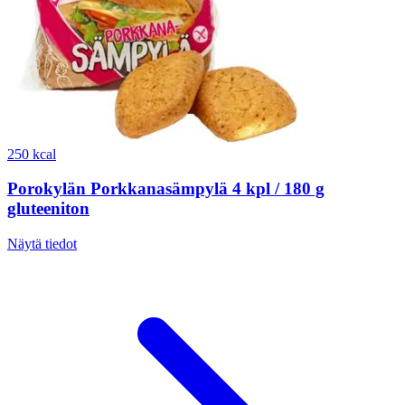
250 kcal
Porokylän Porkkanasämpylä 4 kpl / 180 g
gluteeniton
Näytä tiedot