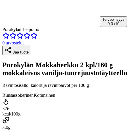
Terveellisyys
0,0
/10
Porokylän Leipomo
0 arvostelua
Jaa tuote
Porokylän Mokkaherkku 2 kpl/160 g
mokkaleivos vanilja-tuorejuustotäytteellä
Ravintosisältö, kalorit ja ravintoarvot per 100 g
Runsassokerinen
Kotimainen
376
kcal/100g
3,0g