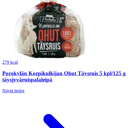
279 kcal
Porokylän Korpikulkijan Ohut Täysruis 5 kpl/125 g
täysjyväruispalaleipä
Näytä tiedot