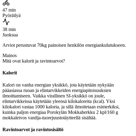
47 min
Pyöräilyä
38 min
Juoksua
Arviot perustuvat 70kg painoisen henkilön energiankulutukseen.
Mainos
Mitä ovat kalorit ja ravintoarvot?
Kalorit
Kalori on vanha energian yksikkö, jota käytetään nykyään
pääasiassa ruoan ja elintarvikkeiden energiapitoisuuksien
ilmoittamiseen. Vaikka virallinen SI-yksikkö on joule,
elintarvikkeissa käytetään yleensä kilokaloreita (kcal). Yksi
kilokalori vastaa 1000 kaloria, ja sillä ilmoitetaan esimerkiksi,
kuinka paljon energiaa Porokylän Mokkaherkku 2 kpl/160 g
mokkaleivos vanilja-tuorejuustotäytteellä sisältää.
Ravintoarvot ja ravintosisältö