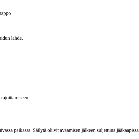
happo
uidun lähde.
n rajoittamiseen.
sa paikassa. Säilytä oliivit avaamisen jälkeen suljettuna jääkaapissa 