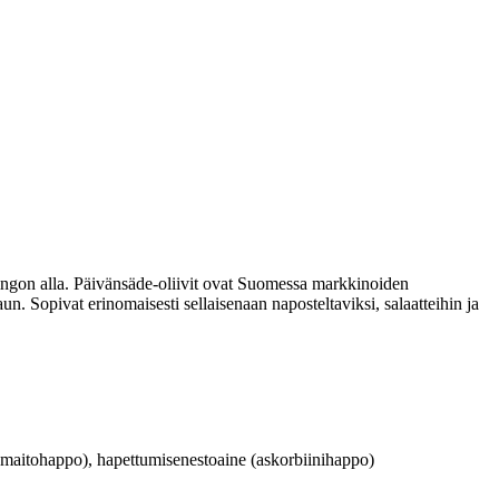
uringon alla. Päivänsäde-oliivit ovat Suomessa markkinoiden
. Sopivat erinomaisesti sellaisenaan naposteltaviksi, salaatteihin ja
ja maitohappo), hapettumisenestoaine (askorbiinihappo)