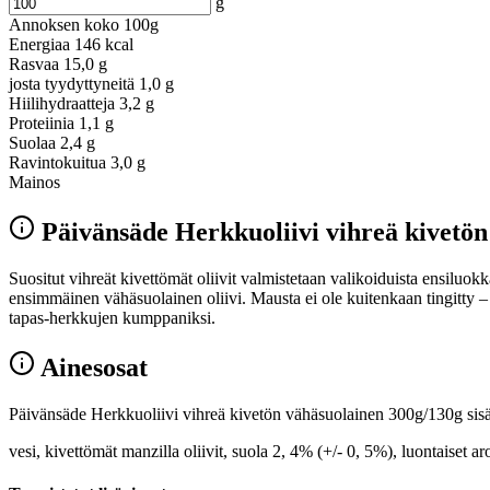
g
Annoksen koko
100g
Energiaa
146 kcal
Rasvaa
15,0 g
josta tyydyttyneitä
1,0 g
Hiilihydraatteja
3,2 g
Proteiinia
1,1 g
Suolaa
2,4 g
Ravintokuitua
3,0 g
Mainos
Päivänsäde Herkkuoliivi vihreä kivetö
Suositut vihreät kivettömät oliivit valmistetaan valikoiduista ensiluo
ensimmäinen vähäsuolainen oliivi. Mausta ei ole kuitenkaan tingitty – 
tapas-herkkujen kumppaniksi.
Ainesosat
Päivänsäde Herkkuoliivi vihreä kivetön vähäsuolainen 300g/130g sisäl
vesi, kivettömät manzilla oliivit, suola 2, 4% (+/- 0, 5%), luontaiset