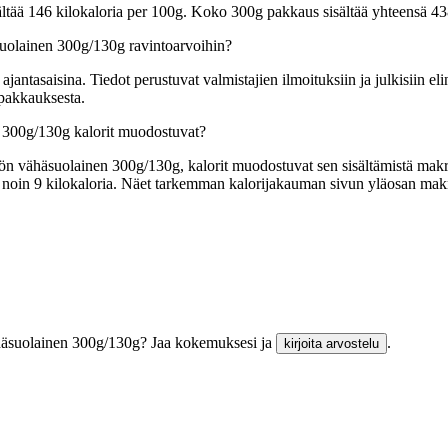
ltää 146 kilokaloria per 100g. Koko 300g pakkaus sisältää yhteensä 43
suolainen 300g/130g ravintoarvoihin?
tasaisina. Tiedot perustuvat valmistajien ilmoituksiin ja julkisiin elin
 pakkauksesta.
n 300g/130g kalorit muodostuvat?
ön vähäsuolainen 300g/130g, kalorit muodostuvat sen sisältämistä makror
tää noin 9 kilokaloria. Näet tarkemman kalorijakauman sivun yläosan ma
vähäsuolainen 300g/130g? Jaa kokemuksesi ja
.
kirjoita arvostelu