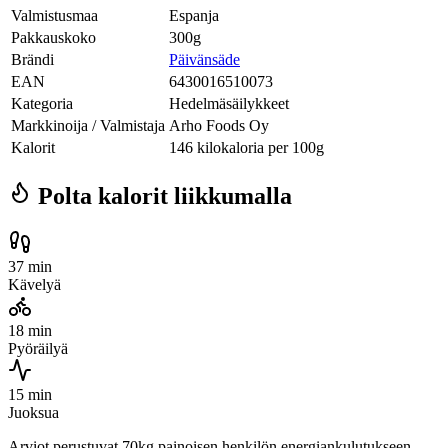
Valmistusmaa
Espanja
Pakkauskoko
300g
Brändi
Päivänsäde
EAN
6430016510073
Kategoria
Hedelmäsäilykkeet
Markkinoija / Valmistaja
Arho Foods Oy
Kalorit
146 kilokaloria per 100g
Polta kalorit liikkumalla
37 min
Kävelyä
18 min
Pyöräilyä
15 min
Juoksua
Arviot perustuvat 70kg painoisen henkilön energiankulutukseen.