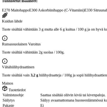
Tunnistetut lisäaineet:
E270
Maitohappo
E300
Askorbiinihappo (C-Vitamiini)
E330
Sitruuna
Kuidun lähde
Tuote sisältää vähintään 3 g mutta alle 6 g kuitua / 100 g ja on hyvä k
Runsassuolainen
Varoitus
Tuote sisältää vähintään 2g suolaa / 100g.
Vähähiilihydraattinen
Tuote sisältää vain
3,2 g
hiilihydraatteja / 100g ja sopii hiilihydraattie
Mainos
Tuotetiedot
Valmistusohje
Saattaa sisältää oliivin kiviä tai kivenpaloja.
Säilytys
Säilyy avaamattomana huoneenlämmössä kuivas
Pakaste
Ei