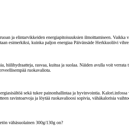
uoan ja elintarvikkeiden energiapitoisuuksien ilmoittamiseen. Vaikka vi
oitetaan esimerkiksi, kuinka paljon energiaa Päivänsäde Herkkuoliivi vih
nia, hiilihydraatteja, rasvaa, kuitua ja suolaa. Näiden avulla voit verrat
terveellisempää ruokavaliota.
sisältöä sekä tukee painonhallintaa ja hyvinvointia. Kalori.infossa voit
en ravintoarvoja ja löytää ruokavalioosi sopivia, vähäkalorisia vaihto
ivetön vähäsuolainen 300g/130g on?