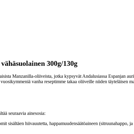
n vähäsuolainen 300g/130g
kkaisista Manzanilla-oliiveista, jotka kypsyvät Andalusiassa Espanjan a
vuosikymmeniä vanha reseptimme takaa oliiveille niiden täyteläisen maun
tää seuraavia ainesosia:
 aromit sisältäen hiivauutetta, happamuudensäätöaineen (sitruunahappo, 