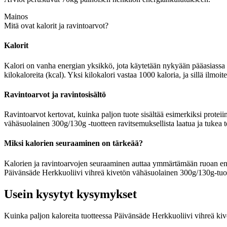
Mainos
Mitä ovat kalorit ja ravintoarvot?
Kalorit
Kalori on vanha energian yksikkö, jota käytetään nykyään pääasiassa r
kilokaloreita (kcal). Yksi kilokalori vastaa 1000 kaloria, ja sillä ilm
Ravintoarvot ja ravintosisältö
Ravintoarvot kertovat, kuinka paljon tuote sisältää esimerkiksi proteii
vähäsuolainen 300g/130g -tuotteen ravitsemuksellista laatua ja tukea 
Miksi kalorien seuraaminen on tärkeää?
Kalorien ja ravintoarvojen seuraaminen auttaa ymmärtämään ruoan energia
Päivänsäde Herkkuoliivi vihreä kivetön vähäsuolainen 300g/130g-tuotte
Usein kysytyt kysymykset
Kuinka paljon kaloreita tuotteessa Päivänsäde Herkkuoliivi vihreä k