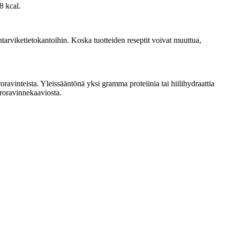
8 kcal.
tarviketietokantoihin. Koska tuotteiden reseptit voivat muuttua,
avinteista. Yleissääntönä yksi gramma proteiinia tai hiilihydraattia
kroravinnekaaviosta.