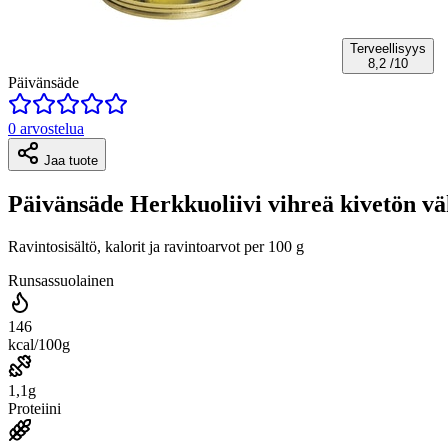
Terveellisyys
8,2
/10
Päivänsäde
0 arvostelua
Jaa tuote
Päivänsäde Herkkuoliivi vihreä kivetön v
Ravintosisältö, kalorit ja ravintoarvot per 100 g
Runsassuolainen
146
kcal/100g
1,1g
Proteiini