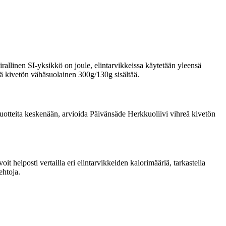
rallinen SI-yksikkö on joule, elintarvikkeissa käytetään yleensä
reä kivetön vähäsuolainen 300g/130g sisältää.
a tuotteita keskenään, arvioida Päivänsäde Herkkuoliivi vihreä kivetön
 helposti vertailla eri elintarvikkeiden kalorimääriä, tarkastella
ehtoja.