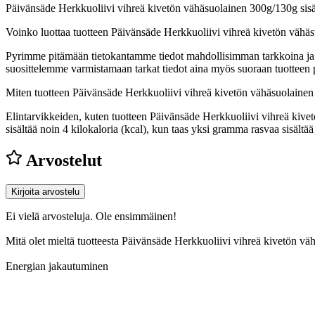
Päivänsäde Herkkuoliivi vihreä kivetön vähäsuolainen 300g/130g sisä
Voinko luottaa tuotteen Päivänsäde Herkkuoliivi vihreä kivetön vähä
Pyrimme pitämään tietokantamme tiedot mahdollisimman tarkkoina ja ajan
suosittelemme varmistamaan tarkat tiedot aina myös suoraan tuotteen
Miten tuotteen Päivänsäde Herkkuoliivi vihreä kivetön vähäsuolaine
Elintarvikkeiden, kuten tuotteen Päivänsäde Herkkuoliivi vihreä kivet
sisältää noin 4 kilokaloria (kcal), kun taas yksi gramma rasvaa sisäl
Arvostelut
Kirjoita arvostelu
Ei vielä arvosteluja. Ole ensimmäinen!
Mitä olet mieltä tuotteesta Päivänsäde Herkkuoliivi vihreä kivetön 
Energian jakautuminen