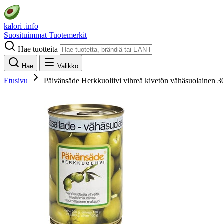
kalori
.info
Suosituimmat
Tuotemerkit
Hae tuotteita
Hae
Valikko
Etusivu
Päivänsäde Herkkuoliivi vihreä kivetön vähäsuolainen 