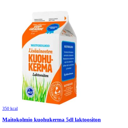
350 kcal
Maitokolmio kuohukerma 5dl laktoositon