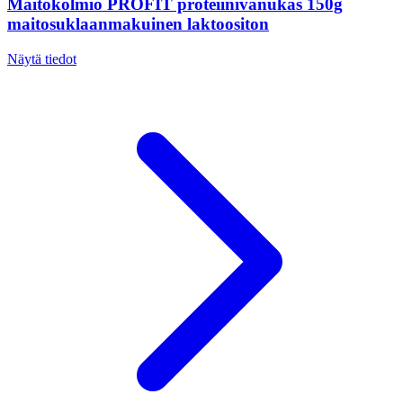
Maitokolmio PROFIT proteiinivanukas 150g
maitosuklaanmakuinen laktoositon
Näytä tiedot