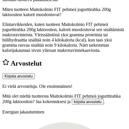
Miten tuotteen Maitokolmio FIT pehmeä jogurttirahka 200g
laktoositon kalorit muodostuvat?
Elintarvikkeiden, kuten tuotteen Maitokolmio FIT pehmeä
jogurttirahka 200g laktoositon, kalorit muodostuvat sen sisältämistä
makroravinteista. Yleissääntönä yksi gramma proteiinia tai
hiilihydraattia sisältää noin 4 kilokaloria (kcal), kun taas yksi
gramma rasvaa sisältää noin 9 kilokaloria. Näet tarkemman
kalorijakauman sivun yläosan makroravinnekaaviosta.
Arvostelut
Kirjoita arvostelu
Ei vielä arvosteluja. Ole ensimmäinen!
Mitä olet mieltä tuotteesta Maitokolmio FIT pehmeä jogurttirahka
200g laktoositon? Jaa kokemuksesi ja
.
kirjoita arvostelu
Energian jakautuminen