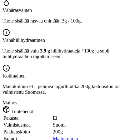
Vähärasvainen
Tuote sisältää rasvaa enintään 3g / 100g.
Vähähiilihydraattinen
Tuote sisältää vain
3,9 g
hiilihydraatteja / 100g ja sopii
hiilihydraattien rajoittamiseen.
Kotimainen
Maitokolmio FIT pehmeä jogurttirahka 200g laktoositon on
valmistettu Suomessa.
Mainos
Tuotetiedot
Pakaste
Ei
Valmistusmaa
Suomi
Pakkauskoko
200g
Brändi
Maitokolmio