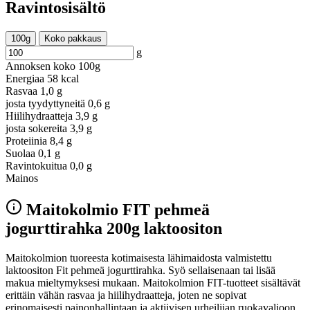
Ravintosisältö
100g
Koko pakkaus
g
Annoksen koko
100g
Energiaa
58 kcal
Rasvaa
1,0 g
josta tyydyttyneitä
0,6 g
Hiilihydraatteja
3,9 g
josta sokereita
3,9 g
Proteiinia
8,4 g
Suolaa
0,1 g
Ravintokuitua
0,0 g
Mainos
Maitokolmio FIT pehmeä
jogurttirahka 200g laktoositon
Maitokolmion tuoreesta kotimaisesta lähimaidosta valmistettu
laktoositon Fit pehmeä jogurttirahka. Syö sellaisenaan tai lisää
makua mieltymyksesi mukaan. Maitokolmion FIT-tuotteet sisältävät
erittäin vähän rasvaa ja hiilihydraatteja, joten ne sopivat
erinomaisesti painonhallintaan ja aktiivisen urheilijan ruokavalioon.