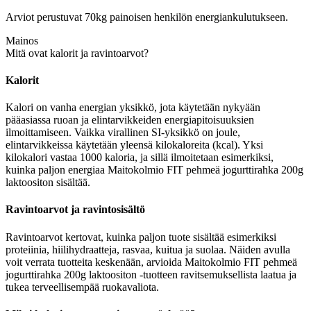
Arviot perustuvat 70kg painoisen henkilön energiankulutukseen.
Mainos
Mitä ovat kalorit ja ravintoarvot?
Kalorit
Kalori on vanha energian yksikkö, jota käytetään nykyään
pääasiassa ruoan ja elintarvikkeiden energiapitoisuuksien
ilmoittamiseen. Vaikka virallinen SI-yksikkö on joule,
elintarvikkeissa käytetään yleensä kilokaloreita (kcal). Yksi
kilokalori vastaa 1000 kaloria, ja sillä ilmoitetaan esimerkiksi,
kuinka paljon energiaa Maitokolmio FIT pehmeä jogurttirahka 200g
laktoositon sisältää.
Ravintoarvot ja ravintosisältö
Ravintoarvot kertovat, kuinka paljon tuote sisältää esimerkiksi
proteiinia, hiilihydraatteja, rasvaa, kuitua ja suolaa. Näiden avulla
voit verrata tuotteita keskenään, arvioida Maitokolmio FIT pehmeä
jogurttirahka 200g laktoositon -tuotteen ravitsemuksellista laatua ja
tukea terveellisempää ruokavaliota.