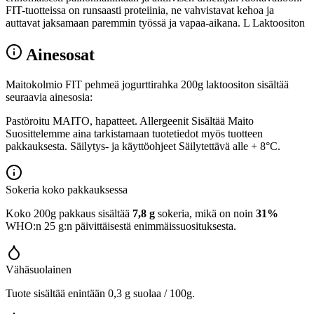
FIT-tuotteissa on runsaasti proteiinia, ne vahvistavat kehoa ja
auttavat jaksamaan paremmin työssä ja vapaa-aikana. L Laktoositon
Ainesosat
Maitokolmio FIT pehmeä jogurttirahka 200g laktoositon sisältää
seuraavia ainesosia:
Pastöroitu MAITO, hapatteet. Allergeenit Sisältää Maito
Suosittelemme aina tarkistamaan tuotetiedot myös tuotteen
pakkauksesta. Säilytys- ja käyttöohjeet Säilytettävä alle + 8°C.
Sokeria koko pakkauksessa
Koko 200g pakkaus sisältää
7,8 g
sokeria, mikä on noin
31%
WHO:n 25 g:n päivittäisestä enimmäissuosituksesta.
Vähäsuolainen
Tuote sisältää enintään 0,3 g suolaa / 100g.