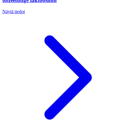
toffeefudge laktoositon
Näytä tiedot