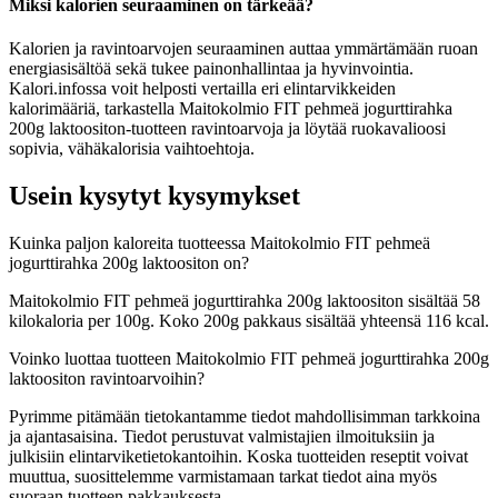
Miksi kalorien seuraaminen on tärkeää?
Kalorien ja ravintoarvojen seuraaminen auttaa ymmärtämään ruoan
energiasisältöä sekä tukee painonhallintaa ja hyvinvointia.
Kalori.infossa voit helposti vertailla eri elintarvikkeiden
kalorimääriä, tarkastella Maitokolmio FIT pehmeä jogurttirahka
200g laktoositon-tuotteen ravintoarvoja ja löytää ruokavalioosi
sopivia, vähäkalorisia vaihtoehtoja.
Usein kysytyt kysymykset
Kuinka paljon kaloreita tuotteessa Maitokolmio FIT pehmeä
jogurttirahka 200g laktoositon on?
Maitokolmio FIT pehmeä jogurttirahka 200g laktoositon sisältää 58
kilokaloria per 100g. Koko 200g pakkaus sisältää yhteensä 116 kcal.
Voinko luottaa tuotteen Maitokolmio FIT pehmeä jogurttirahka 200g
laktoositon ravintoarvoihin?
Pyrimme pitämään tietokantamme tiedot mahdollisimman tarkkoina
ja ajantasaisina. Tiedot perustuvat valmistajien ilmoituksiin ja
julkisiin elintarviketietokantoihin. Koska tuotteiden reseptit voivat
muuttua, suosittelemme varmistamaan tarkat tiedot aina myös
suoraan tuotteen pakkauksesta.