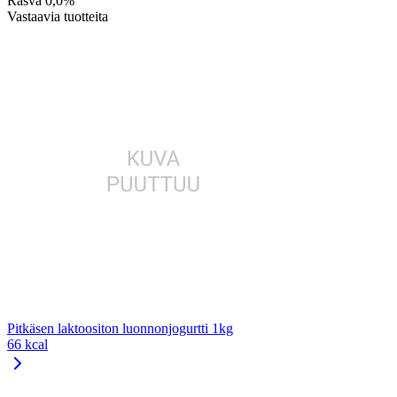
Rasva
0,0%
Vastaavia tuotteita
Pitkäsen laktoositon luonnonjogurtti 1kg
66 kcal