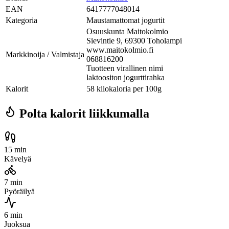
EAN
6417777048014
Kategoria
Maustamattomat jogurtit
Osuuskunta Maitokolmio
Sievintie 9, 69300 Toholampi
www.maitokolmio.fi
Markkinoija / Valmistaja
068816200
Tuotteen virallinen nimi
laktoositon jogurttirahka
Kalorit
58 kilokaloria per 100g
Polta kalorit liikkumalla
15 min
Kävelyä
7 min
Pyöräilyä
6 min
Juoksua