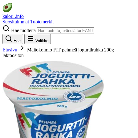
kalori
.info
Suosituimmat
Tuotemerkit
Hae tuotteita
Hae
Valikko
Etusivu
Maitokolmio FIT pehmeä jogurttirahka 200g
laktoositon