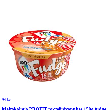
94 kcal
Maitokolmio PROFIT proteiinivanukas 150g fudge