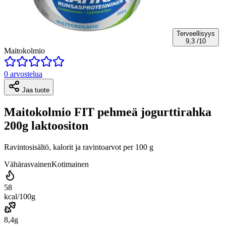
Terveellisyys
9,3
/10
Maitokolmio
0 arvostelua
Jaa tuote
Maitokolmio FIT pehmeä jogurttirahka
200g laktoositon
Ravintosisältö, kalorit ja ravintoarvot per 100 g
Vähärasvainen
Kotimainen
58
kcal/100g
8,4g