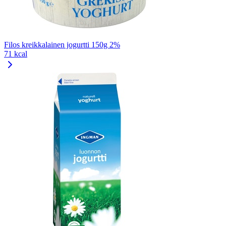
Filos kreikkalainen jogurtti 150g 2%
71 kcal