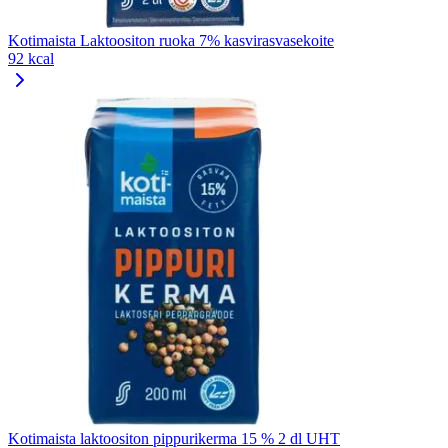
Kotimaista Laktoositon ruoka 7% kasvirasvasekoite
92 kcal
Kotimaista laktoositon pippurikerma 15 % 2 dl UHT