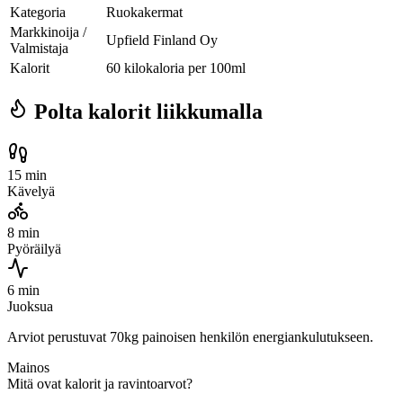
Kategoria
Ruokakermat
Markkinoija /
Upfield Finland Oy
Valmistaja
Kalorit
60 kilokaloria per 100ml
Polta kalorit liikkumalla
15 min
Kävelyä
8 min
Pyöräilyä
6 min
Juoksua
Arviot perustuvat 70kg painoisen henkilön energiankulutukseen.
Mainos
Mitä ovat kalorit ja ravintoarvot?