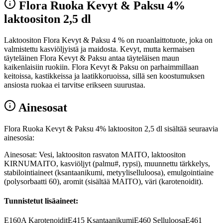
Flora Ruoka Kevyt & Paksu 4%
laktoositon 2,5 dl
Laktoositon Flora Kevyt & Paksu 4 % on ruoanlaittotuote, joka on
valmistettu kasviöljyistä ja maidosta. Kevyt, mutta kermaisen
täyteläinen Flora Kevyt & Paksu antaa täyteläisen maun
kaikenlaisiin ruokiin. Flora Kevyt & Paksu on parhaimmillaan
keitoissa, kastikkeissa ja laatikkoruoissa, sillä sen koostumuksen
ansiosta ruokaa ei tarvitse erikseen suurustaa.
Ainesosat
Flora Ruoka Kevyt & Paksu 4% laktoositon 2,5 dl sisältää seuraavia
ainesosia:
Ainesosat: Vesi, laktoositon rasvaton MAITO, laktoositon
KIRNUMAITO, kasviöljyt (palmu#, rypsi), muunnettu tärkkelys,
stabilointiaineet (ksantaanikumi, metyyliselluloosa), emulgointiaine
(polysorbaatti 60), aromit (sisältää MAITO), väri (karotenoidit).
Tunnistetut lisäaineet:
E160A
Karotenoidit
E415
Ksantaanikumi
E460
Selluloosa
E461