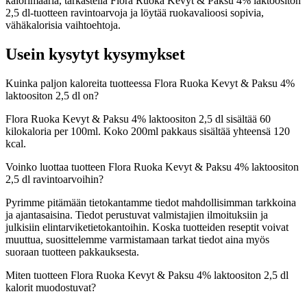
kalorimääriä, tarkastella Flora Ruoka Kevyt & Paksu 4% laktoositon
2,5 dl-tuotteen ravintoarvoja ja löytää ruokavalioosi sopivia,
vähäkalorisia vaihtoehtoja.
Usein kysytyt kysymykset
Kuinka paljon kaloreita tuotteessa Flora Ruoka Kevyt & Paksu 4%
laktoositon 2,5 dl on?
Flora Ruoka Kevyt & Paksu 4% laktoositon 2,5 dl sisältää 60
kilokaloria per 100ml. Koko 200ml pakkaus sisältää yhteensä 120
kcal.
Voinko luottaa tuotteen Flora Ruoka Kevyt & Paksu 4% laktoositon
2,5 dl ravintoarvoihin?
Pyrimme pitämään tietokantamme tiedot mahdollisimman tarkkoina
ja ajantasaisina. Tiedot perustuvat valmistajien ilmoituksiin ja
julkisiin elintarviketietokantoihin. Koska tuotteiden reseptit voivat
muuttua, suosittelemme varmistamaan tarkat tiedot aina myös
suoraan tuotteen pakkauksesta.
Miten tuotteen Flora Ruoka Kevyt & Paksu 4% laktoositon 2,5 dl
kalorit muodostuvat?