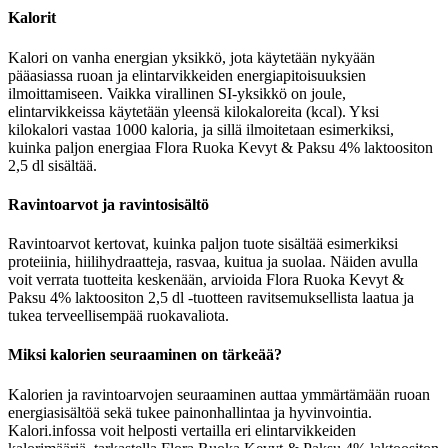
Kalorit
Kalori on vanha energian yksikkö, jota käytetään nykyään
pääasiassa ruoan ja elintarvikkeiden energiapitoisuuksien
ilmoittamiseen. Vaikka virallinen SI-yksikkö on joule,
elintarvikkeissa käytetään yleensä kilokaloreita (kcal). Yksi
kilokalori vastaa 1000 kaloria, ja sillä ilmoitetaan esimerkiksi,
kuinka paljon energiaa Flora Ruoka Kevyt & Paksu 4% laktoositon
2,5 dl sisältää.
Ravintoarvot ja ravintosisältö
Ravintoarvot kertovat, kuinka paljon tuote sisältää esimerkiksi
proteiinia, hiilihydraatteja, rasvaa, kuitua ja suolaa. Näiden avulla
voit verrata tuotteita keskenään, arvioida Flora Ruoka Kevyt &
Paksu 4% laktoositon 2,5 dl -tuotteen ravitsemuksellista laatua ja
tukea terveellisempää ruokavaliota.
Miksi kalorien seuraaminen on tärkeää?
Kalorien ja ravintoarvojen seuraaminen auttaa ymmärtämään ruoan
energiasisältöä sekä tukee painonhallintaa ja hyvinvointia.
Kalori.infossa voit helposti vertailla eri elintarvikkeiden