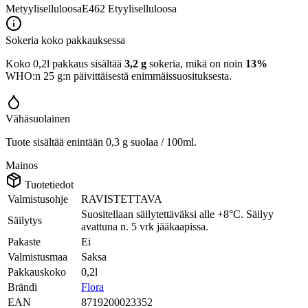
Metyyliselluloosa
E462
Etyyliselluloosa
Sokeria koko pakkauksessa
Koko 0,2l pakkaus sisältää
3,2 g
sokeria, mikä on noin
13%
WHO:n 25 g:n päivittäisestä enimmäissuosituksesta.
Vähäsuolainen
Tuote sisältää enintään 0,3 g suolaa / 100ml.
Mainos
Tuotetiedot
Valmistusohje
RAVISTETTAVA
Suositellaan säilytettäväksi alle +8°C. Säilyy
Säilytys
avattuna n. 5 vrk jääkaapissa.
Pakaste
Ei
Valmistusmaa
Saksa
Pakkauskoko
0,2l
Brändi
Flora
EAN
8719200023352