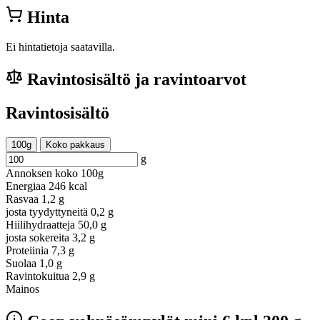
Hinta
Ei hintatietoja saatavilla.
Ravintosisältö ja ravintoarvot
Ravintosisältö
100g
Koko pakkaus
g
Annoksen koko
100g
Energiaa
246 kcal
Rasvaa
1,2 g
josta tyydyttyneitä
0,2 g
Hiilihydraatteja
50,0 g
josta sokereita
3,2 g
Proteiinia
7,3 g
Suolaa
1,0 g
Ravintokuitua
2,9 g
Mainos