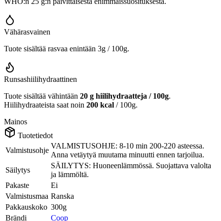
WHO:n 25 g:n päivittäisestä enimmäissuosituksesta.
Vähärasvainen
Tuote sisältää rasvaa enintään 3g / 100g.
Runsashiilihydraattinen
Tuote sisältää vähintään
20 g hiilihydraatteja / 100g
.
Hiilihydraateista saat noin
200 kcal
/ 100g.
Mainos
Tuotetiedot
VALMISTUSOHJE: 8-10 min 200-220 asteessa.
Valmistusohje
Anna vetäytyä muutama minuutti ennen tarjoilua.
SÄILYTYS: Huoneenlämmössä. Suojattava valolta
Säilytys
ja lämmöltä.
Pakaste
Ei
Valmistusmaa
Ranska
Pakkauskoko
300g
Brändi
Coop