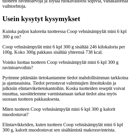
tuotteen ravintoarvoja ja löytää ruokavalioosi sopivia, vähäkalorisia
vaihtoehtoja.
Usein kysytyt kysymykset
Kuinka paljon kaloreita tuotteessa Coop vehnäsämpylät mini 6 kpl
300 g on?
Coop vehnäsämpylät mini 6 kpl 300 g sisältää 246 kilokaloria per
100g. Koko 300g pakkaus sisältää yhteensä 738 kcal.
Voinko luottaa tuotteen Coop vehnäsämpylät mini 6 kpl 300 g
ravintoarvoihin?
Pyrimme pitämään tietokantamme tiedot mahdollisimman tarkkoina
ja ajantasaisina. Tiedot perustuvat valmistajien ilmoituksiin ja
julkisiin elintarviketietokantoihin. Koska tuotteiden reseptit voivat
muuttua, suosittelemme varmistamaan tarkat tiedot aina myös
suoraan tuotteen pakkauksesta.
Miten tuotteen Coop vehnäsämpylät mini 6 kpl 300 g kalorit
muodostuvat?
Elintarvikkeiden, kuten tuotteen Coop vehnäsämpylät mini 6 kpl
300 g, kalorit muodostuvat sen sisältämistä makroravinteista.