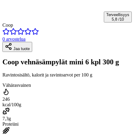
Terveellisyys
5,8
/10
Coop
0 arvostelua
Jaa tuote
Coop vehnäsämpylät mini 6 kpl 300 g
Ravintosisältö, kalorit ja ravintoarvot per 100 g
Vähärasvainen
246
kcal/100g
7,3g
Proteiini