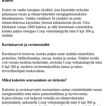
Kalorit
Kalori on vanha energian yksikkö, jota käytetään nykyään
pääasiassa ruoan ja elintarvikkeiden energiapitoisuuksien
ilmoittamiseen. Vaikka virallinen SI-yksikkö on joule,
elintarvikkeissa käytetään yleensä kilokaloreita (kcal). Yksi
kilokalori vastaa 1000 kaloria, ja sillä ilmoitetaan esimerkiksi,
kuinka paljon energiaa Coop vehnäsämpylät mini 6 kpl 300 g
sisältää.
Ravintoarvot ja ravintosisältö
Ravintoarvot kertovat, kuinka paljon tuote sisältää esimerkiksi
proteiinia, hiilihydraatteja, rasvaa, kuitua ja suolaa. Näiden avulla
voit verrata tuotteita keskenään, arvioida Coop vehnäsämpylät mini
6 kpl 300 g -tuotteen ravitsemuksellista laatua ja tukea
terveellisempää ruokavaliota.
Miksi kalorien seuraaminen on tärkeää?
Kalorien ja ravintoarvojen seuraaminen auttaa ymmärtämään ruoan
energiasisältöä sekä tukee painonhallintaa ja hyvinvointia.
Kalori.infossa voit helposti vertailla eri elintarvikkeiden
kalorimääriä, tarkastella Coop vehnäsämpylät mini 6 kpl 300 g-