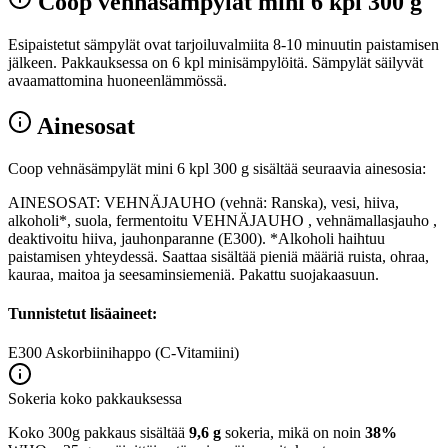
Coop vehnäsämpylät mini 6 kpl 300 g
Esipaistetut sämpylät ovat tarjoiluvalmiita 8-10 minuutin paistamisen
jälkeen. Pakkauksessa on 6 kpl minisämpylöitä. Sämpylät säilyvät
avaamattomina huoneenlämmössä.
Ainesosat
Coop vehnäsämpylät mini 6 kpl 300 g sisältää seuraavia ainesosia:
AINESOSAT: VEHNÄJAUHO (vehnä: Ranska), vesi, hiiva,
alkoholi*, suola, fermentoitu VEHNÄJAUHO , vehnämallasjauho ,
deaktivoitu hiiva, jauhonparanne (E300). *Alkoholi haihtuu
paistamisen yhteydessä. Saattaa sisältää pieniä määriä ruista, ohraa,
kauraa, maitoa ja seesaminsiemeniä. Pakattu suojakaasuun.
Tunnistetut lisäaineet:
E300
Askorbiinihappo (C-Vitamiini)
Sokeria koko pakkauksessa
Koko 300g pakkaus sisältää
9,6 g
sokeria, mikä on noin
38%