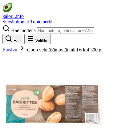
kalori
.info
Suosituimmat
Tuotemerkit
Hae tuotteita
Hae
Valikko
Etusivu
Coop vehnäsämpylät mini 6 kpl 300 g