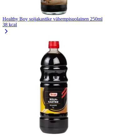
Healthy Boy soijakastike vähempisuolainen 250ml
38 kcal