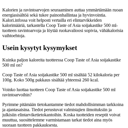
Kalorien ja ravintoarvojen seuraaminen auttaa ymmärtämään ruoan
energiasisältöä sekä tukee painonhallintaa ja hyvinvointia.
Kalori.infossa voit helposti vertailla eri elintarvikkeiden
kalorimääriä, tarkastella Coop Taste of Asia soijakastike 500 ml-
tuotteen ravintoarvoja ja löytää ruokavalioosi sopivia, vähäkalorisia
vaihtoehtoja.
Usein kysytyt kysymykset
Kuinka paljon kaloreita tuotteessa Coop Taste of Asia soijakastike
500 ml on?
Coop Taste of Asia soijakastike 500 ml sisältää 52 kilokaloria per
100g. Koko 500g pakkaus sisältää yhteensä 260 kcal.
Voinko luottaa tuotteen Coop Taste of Asia soijakastike 500 ml
ravintoarvoihin?
Pyrimme pitämään tietokantamme tiedot mahdollisimman tarkkoina
ja ajantasaisina. Tiedot perustuvat valmistajien ilmoituksiin ja
julkisiin elintarviketietokantoihin. Koska tuotteiden reseptit voivat
muuttua, suosittelemme varmistamaan tarkat tiedot aina myös
suoraan tuotteen pakkauksesta.