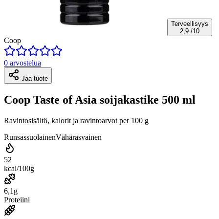
Terveellisyys
2,9
/10
Coop
0 arvostelua
Jaa tuote
Coop Taste of Asia soijakastike 500 ml
Ravintosisältö, kalorit ja ravintoarvot per 100 g
Runsassuolainen
Vähärasvainen
52
kcal/100g
6,1g
Proteiini