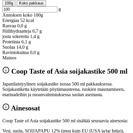
100g
Koko pakkaus
g
Annoksen koko
100g
Energiaa
52 kcal
Rasvaa
0,0 g
Hiilihydraatteja
6,7 g
josta sokereita
1,4 g
Proteiinia
6,1 g
Suolaa
14,0 g
Ravintokuitua
0,0 g
Mainos
Coop Taste of Asia soijakastike 500 ml
Japanilaistyylinen soijakastike isossa 500 ml pakkauksessa.
Soijakastiketta käytetään pöytämausteena, ruokien maustamiseen,
marinadeihin ja ruoanvalmistuksessa suolan asemasta.
Ainesosat
Coop Taste of Asia soijakastike 500 ml sisältää seuraavia ainesosia:
Vesi, suola, SOIJAPAPU 12% (muu kuin EU (USA ja/tai Intia)),