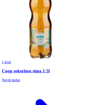
1 kcal
Coop sokeriton sima 1,5l
Näytä tiedot