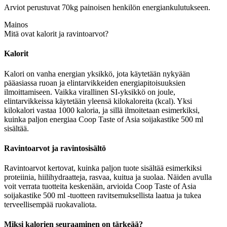
Arviot perustuvat 70kg painoisen henkilön energiankulutukseen.
Mainos
Mitä ovat kalorit ja ravintoarvot?
Kalorit
Kalori on vanha energian yksikkö, jota käytetään nykyään
pääasiassa ruoan ja elintarvikkeiden energiapitoisuuksien
ilmoittamiseen. Vaikka virallinen SI-yksikkö on joule,
elintarvikkeissa käytetään yleensä kilokaloreita (kcal). Yksi
kilokalori vastaa 1000 kaloria, ja sillä ilmoitetaan esimerkiksi,
kuinka paljon energiaa Coop Taste of Asia soijakastike 500 ml
sisältää.
Ravintoarvot ja ravintosisältö
Ravintoarvot kertovat, kuinka paljon tuote sisältää esimerkiksi
proteiinia, hiilihydraatteja, rasvaa, kuitua ja suolaa. Näiden avulla
voit verrata tuotteita keskenään, arvioida Coop Taste of Asia
soijakastike 500 ml -tuotteen ravitsemuksellista laatua ja tukea
terveellisempää ruokavaliota.
Miksi kalorien seuraaminen on tärkeää?