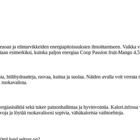
uoan ja elintarvikkeiden energiapitoisuuksien ilmoittamiseen. Vaikka vi
oitetaan esimerkiksi, kuinka paljon energiaa Coop Passion fruit-Mango 4,5
inia, hiilihydraatteja, rasvaa, kuitua ja suolaa. Näiden avulla voit verr
ä ruokavaliota.
sisältöä sekä tukee painonhallintaa ja hyvinvointia. Kalori.infossa voit
ja ja löytää ruokavalioosi sopivia, vähäkalorisia vaihtoehtoja.
0ml hard seltzer on?