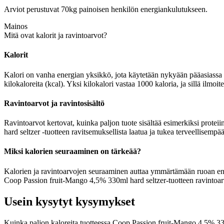
Arviot perustuvat 70kg painoisen henkilön energiankulutukseen.
Mainos
Mitä ovat kalorit ja ravintoarvot?
Kalorit
Kalori on vanha energian yksikkö, jota käytetään nykyään pääasiassa r
kilokaloreita (kcal). Yksi kilokalori vastaa 1000 kaloria, ja sillä ilm
Ravintoarvot ja ravintosisältö
Ravintoarvot kertovat, kuinka paljon tuote sisältää esimerkiksi protei
hard seltzer -tuotteen ravitsemuksellista laatua ja tukea terveellisempä
Miksi kalorien seuraaminen on tärkeää?
Kalorien ja ravintoarvojen seuraaminen auttaa ymmärtämään ruoan energia
Coop Passion fruit-Mango 4,5% 330ml hard seltzer-tuotteen ravintoarvo
Usein kysytyt kysymykset
Kuinka paljon kaloreita tuotteessa Coop Passion fruit-Mango 4,5% 33