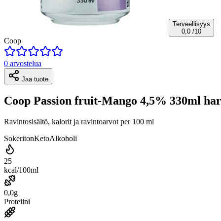
Terveellisyys
0,0
/10
Coop
0 arvostelua
Jaa tuote
Coop Passion fruit-Mango 4,5% 330ml hard
Ravintosisältö, kalorit ja ravintoarvot per 100 ml
Sokeriton
Keto
Alkoholi
25
kcal/100ml
0,0g
Proteiini