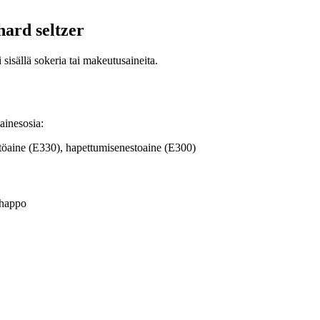
ard seltzer
isällä sokeria tai makeutusaineita.
ainesosia:
ätöaine (E330), hapettumisenestoaine (E300)
ahappo