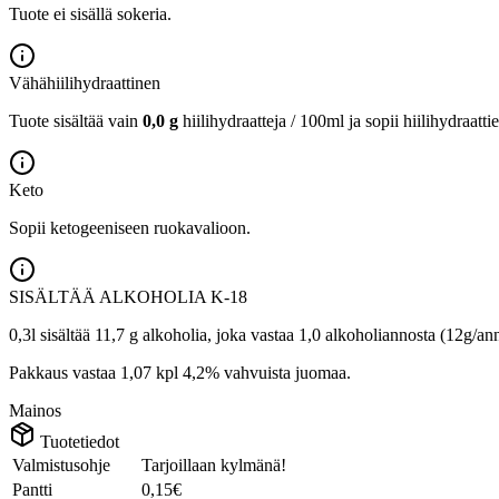
Tuote ei sisällä sokeria.
Vähähiilihydraattinen
Tuote sisältää vain
0,0 g
hiilihydraatteja / 100ml ja sopii hiilihydraatti
Keto
Sopii ketogeeniseen ruokavalioon.
SISÄLTÄÄ ALKOHOLIA
K-18
0,3l sisältää 11,7 g alkoholia, joka vastaa 1,0 alkoholiannosta (12g/an
Pakkaus vastaa 1,07 kpl 4,2% vahvuista juomaa.
Mainos
Tuotetiedot
Valmistusohje
Tarjoillaan kylmänä!
Pantti
0,15€