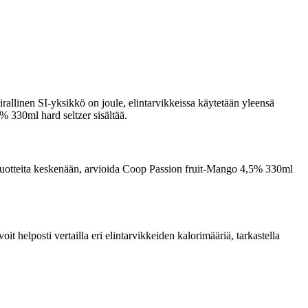
rallinen SI-yksikkö on joule, elintarvikkeissa käytetään yleensä
% 330ml hard seltzer sisältää.
ata tuotteita keskenään, arvioida Coop Passion fruit-Mango 4,5% 330ml
 helposti vertailla eri elintarvikkeiden kalorimääriä, tarkastella