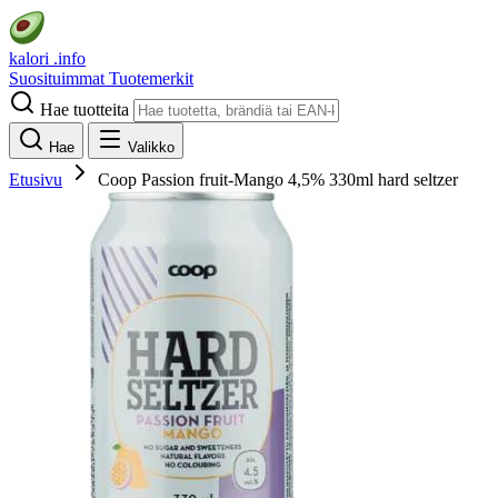
kalori
.info
Suosituimmat
Tuotemerkit
Hae tuotteita
Hae
Valikko
Etusivu
Coop Passion fruit-Mango 4,5% 330ml hard seltzer