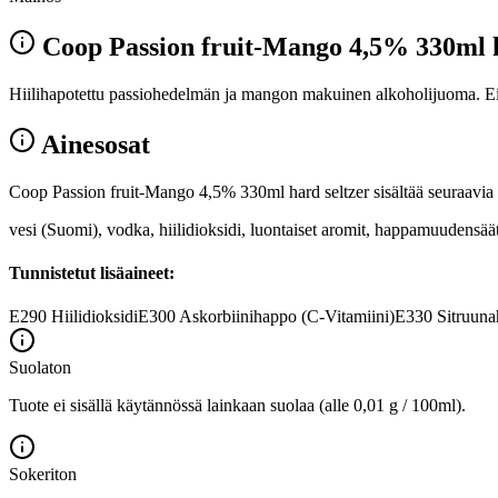
Coop Passion fruit-Mango 4,5% 330ml h
Hiilihapotettu passiohedelmän ja mangon makuinen alkoholijuoma. Ei s
Ainesosat
Coop Passion fruit-Mango 4,5% 330ml hard seltzer sisältää seuraavia 
vesi (Suomi), vodka, hiilidioksidi, luontaiset aromit, happamuudensä
Tunnistetut lisäaineet:
E290
Hiilidioksidi
E300
Askorbiinihappo (C-Vitamiini)
E330
Sitruun
Suolaton
Tuote ei sisällä käytännössä lainkaan suolaa (alle 0,01 g / 100ml).
Sokeriton