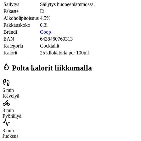
Säilytys
Säilytys huoneenlämmössä.
Pakaste
Ei
Alkoholipitoisuus
4,5%
Pakkauskoko
0,3l
Brändi
Coop
EAN
6438460769313
Kategoria
Cocktailit
Kalorit
25 kilokaloria per 100ml
Polta kalorit liikkumalla
6 min
Kävelyä
3 min
Pyöräilyä
3 min
Juoksua