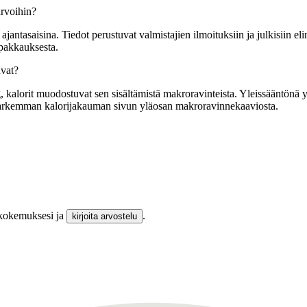
arvoihin?
tasaisina. Tiedot perustuvat valmistajien ilmoituksiin ja julkisiin elin
 pakkauksesta.
uvat?
alorit muodostuvat sen sisältämistä makroravinteista. Yleissääntönä yksi
t tarkemman kalorijakauman sivun yläosan makroravinnekaaviosta.
 kokemuksesi ja
.
kirjoita arvostelu