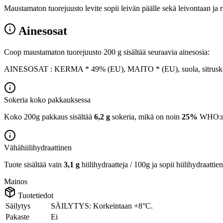
Maustamaton tuorejuusto levite sopii leivän päälle sekä leivontaan ja 
Ainesosat
Coop maustamaton tuorejuusto 200 g sisältää seuraavia ainesosia:
AINESOSAT : KERMA * 49% (EU), MAITO * (EU), suola, sitruskuitu
Sokeria koko pakkauksessa
Koko 200g pakkaus sisältää
6,2 g
sokeria, mikä on noin
25%
WHO:n 2
Vähähiilihydraattinen
Tuote sisältää vain
3,1 g
hiilihydraatteja / 100g ja sopii hiilihydraattie
Mainos
Tuotetiedot
Säilytys
SÄILYTYS: Korkeintaan +8°C.
Pakaste
Ei