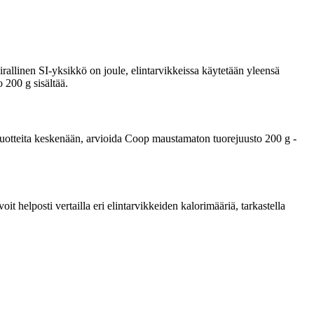
rallinen SI-yksikkö on joule, elintarvikkeissa käytetään yleensä
 200 g sisältää.
ta tuotteita keskenään, arvioida Coop maustamaton tuorejuusto 200 g -
 helposti vertailla eri elintarvikkeiden kalorimääriä, tarkastella