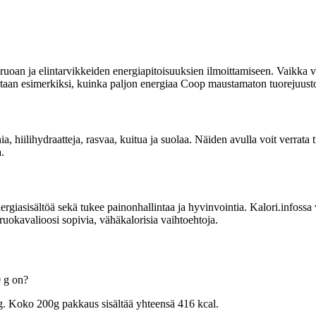
uoan ja elintarvikkeiden energiapitoisuuksien ilmoittamiseen. Vaikka vi
oitetaan esimerkiksi, kuinka paljon energiaa Coop maustamaton tuorejuusto
nia, hiilihydraatteja, rasvaa, kuitua ja suolaa. Näiden avulla voit verra
.
sisältöä sekä tukee painonhallintaa ja hyvinvointia. Kalori.infossa voit
uokavalioosi sopivia, vähäkalorisia vaihtoehtoja.
0 g on?
g. Koko 200g pakkaus sisältää yhteensä 416 kcal.