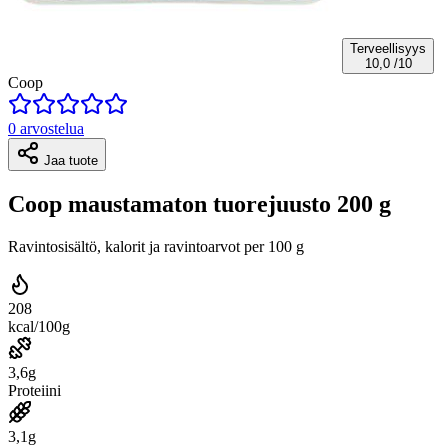
Terveellisyys
10,0
/10
Coop
0 arvostelua
Jaa tuote
Coop maustamaton tuorejuusto 200 g
Ravintosisältö, kalorit ja ravintoarvot per 100 g
208
kcal/100g
3,6g
Proteiini
3,1g