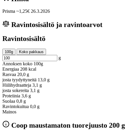
Prisma
~1,25€
26.3.2026
Ravintosisältö ja ravintoarvot
Ravintosisältö
100g
Koko pakkaus
g
Annoksen koko
100g
Energiaa
208 kcal
Rasvaa
20,0 g
josta tyydyttyneitä
13,0 g
Hiilihydraatteja
3,1 g
josta sokereita
3,1 g
Proteiinia
3,6 g
Suolaa
0,8 g
Ravintokuitua
0,0 g
Mainos
Coop maustamaton tuorejuusto 200 g