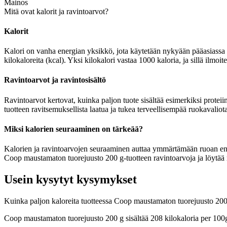
Mainos
Mitä ovat kalorit ja ravintoarvot?
Kalorit
Kalori on vanha energian yksikkö, jota käytetään nykyään pääasiassa r
kilokaloreita (kcal). Yksi kilokalori vastaa 1000 kaloria, ja sillä ilm
Ravintoarvot ja ravintosisältö
Ravintoarvot kertovat, kuinka paljon tuote sisältää esimerkiksi proteii
tuotteen ravitsemuksellista laatua ja tukea terveellisempää ruokavaliota
Miksi kalorien seuraaminen on tärkeää?
Kalorien ja ravintoarvojen seuraaminen auttaa ymmärtämään ruoan energia
Coop maustamaton tuorejuusto 200 g-tuotteen ravintoarvoja ja löytää r
Usein kysytyt kysymykset
Kuinka paljon kaloreita tuotteessa Coop maustamaton tuorejuusto 20
Coop maustamaton tuorejuusto 200 g sisältää 208 kilokaloria per 100