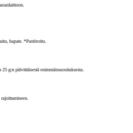
ruoanlaittoon.
, hapate. *Pastöroitu.
5 g:n päivittäisestä enimmäissuosituksesta.
n rajoittamiseen.