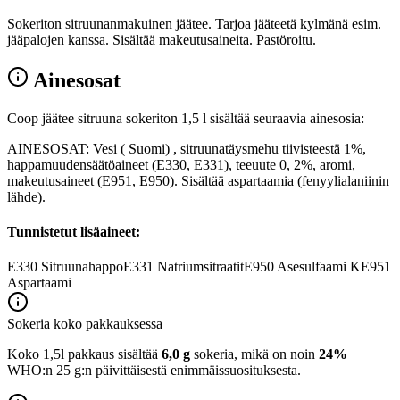
Sokeriton sitruunanmakuinen jäätee. Tarjoa jääteetä kylmänä esim.
jääpalojen kanssa. Sisältää makeutusaineita. Pastöroitu.
Ainesosat
Coop jäätee sitruuna sokeriton 1,5 l sisältää seuraavia ainesosia:
AINESOSAT: Vesi ( Suomi) , sitruunatäysmehu tiivisteestä 1%,
happamuudensäätöaineet (E330, E331), teeuute 0, 2%, aromi,
makeutusaineet (E951, E950). Sisältää aspartaamia (fenyylialaniinin
lähde).
Tunnistetut lisäaineet:
E330
Sitruunahappo
E331
Natriumsitraatit
E950
Asesulfaami K
E951
Aspartaami
Sokeria koko pakkauksessa
Koko 1,5l pakkaus sisältää
6,0 g
sokeria, mikä on noin
24%
WHO:n 25 g:n päivittäisestä enimmäissuosituksesta.