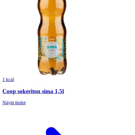
1 kcal
Coop sokeriton sima 1,5l
Näytä tiedot