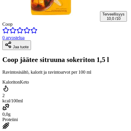
Terveellisyys
10,0
/10
Coop
0 arvostelua
Jaa tuote
Coop jäätee sitruuna sokeriton 1,5 l
Ravintosisältö, kalorit ja ravintoarvot per 100 ml
Kaloriton
Keto
2
kcal/100ml
0,0g
Proteiini