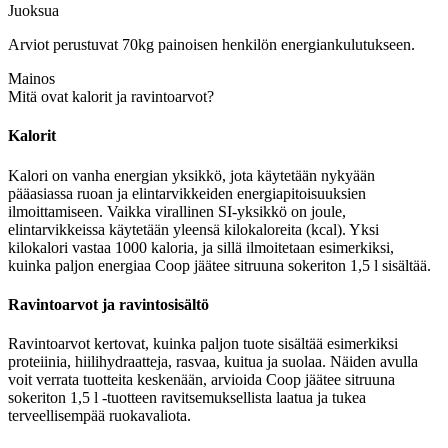
Juoksua
Arviot perustuvat 70kg painoisen henkilön energiankulutukseen.
Mainos
Mitä ovat kalorit ja ravintoarvot?
Kalorit
Kalori on vanha energian yksikkö, jota käytetään nykyään
pääasiassa ruoan ja elintarvikkeiden energiapitoisuuksien
ilmoittamiseen. Vaikka virallinen SI-yksikkö on joule,
elintarvikkeissa käytetään yleensä kilokaloreita (kcal). Yksi
kilokalori vastaa 1000 kaloria, ja sillä ilmoitetaan esimerkiksi,
kuinka paljon energiaa Coop jäätee sitruuna sokeriton 1,5 l sisältää.
Ravintoarvot ja ravintosisältö
Ravintoarvot kertovat, kuinka paljon tuote sisältää esimerkiksi
proteiinia, hiilihydraatteja, rasvaa, kuitua ja suolaa. Näiden avulla
voit verrata tuotteita keskenään, arvioida Coop jäätee sitruuna
sokeriton 1,5 l -tuotteen ravitsemuksellista laatua ja tukea
terveellisempää ruokavaliota.