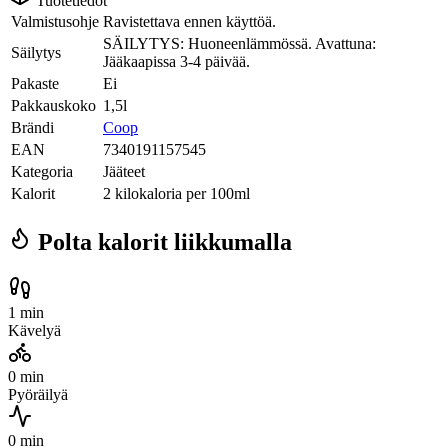
Tuotetiedot
Valmistusohje
Ravistettava ennen käyttöä.
SÄILYTYS: Huoneenlämmössä. Avattuna:
Säilytys
Jääkaapissa 3-4 päivää.
Pakaste
Ei
Pakkauskoko
1,5l
Brändi
Coop
EAN
7340191157545
Kategoria
Jääteet
Kalorit
2 kilokaloria per 100ml
Polta kalorit liikkumalla
1 min
Kävelyä
0 min
Pyöräilyä
0 min