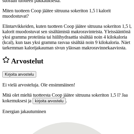
suoraan tuotteen pakkauksesta.
Miten tuotteen Coop jäätee sitruuna sokeriton 1,5 l kalorit
muodostuvat?
Elintarvikkeiden, kuten tuotteen Coop jäätee sitruuna sokeriton 1,5 l,
kalorit muodostuvat sen sisältämistä makroravinteista. Yleissääntönä
yksi gramma proteiinia tai hiilihydraattia sisältää noin 4 kilokaloria
(kcal), kun taas yksi gramma rasvaa sisältää noin 9 kilokaloria. Näet
tarkemman kalorijakauman sivun yläosan makroravinnekaaviosta.
Arvostelut
Kirjoita arvostelu
Ei vielä arvosteluja. Ole ensimmäinen!
Mitä olet mieltä tuotteesta Coop jäätee sitruuna sokeriton 1,5 l? Jaa
kokemuksesi ja
.
kirjoita arvostelu
Energian jakautuminen