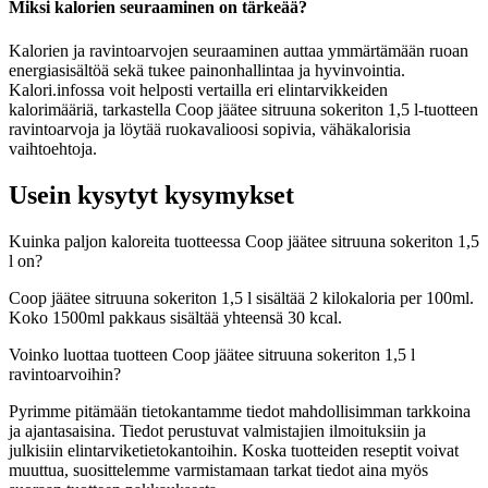
Miksi kalorien seuraaminen on tärkeää?
Kalorien ja ravintoarvojen seuraaminen auttaa ymmärtämään ruoan
energiasisältöä sekä tukee painonhallintaa ja hyvinvointia.
Kalori.infossa voit helposti vertailla eri elintarvikkeiden
kalorimääriä, tarkastella Coop jäätee sitruuna sokeriton 1,5 l-tuotteen
ravintoarvoja ja löytää ruokavalioosi sopivia, vähäkalorisia
vaihtoehtoja.
Usein kysytyt kysymykset
Kuinka paljon kaloreita tuotteessa Coop jäätee sitruuna sokeriton 1,5
l on?
Coop jäätee sitruuna sokeriton 1,5 l sisältää 2 kilokaloria per 100ml.
Koko 1500ml pakkaus sisältää yhteensä 30 kcal.
Voinko luottaa tuotteen Coop jäätee sitruuna sokeriton 1,5 l
ravintoarvoihin?
Pyrimme pitämään tietokantamme tiedot mahdollisimman tarkkoina
ja ajantasaisina. Tiedot perustuvat valmistajien ilmoituksiin ja
julkisiin elintarviketietokantoihin. Koska tuotteiden reseptit voivat
muuttua, suosittelemme varmistamaan tarkat tiedot aina myös