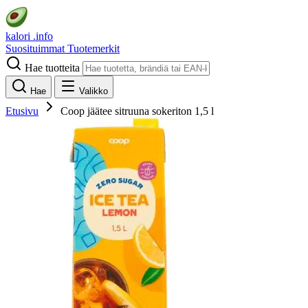
kalori
.info
Suosituimmat
Tuotemerkit
Hae tuotteita
Hae
Valikko
Etusivu
Coop jäätee sitruuna sokeriton 1,5 l