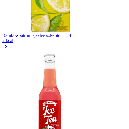
Rainbow sitruunajäätee sokeriton 1,5l
2 kcal