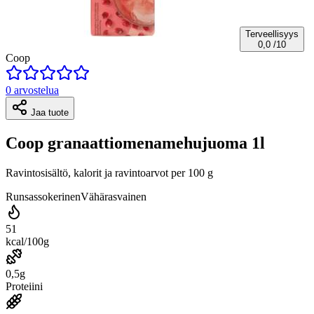
Terveellisyys
0,0
/10
Coop
0 arvostelua
Jaa tuote
Coop granaattiomenamehujuoma 1l
Ravintosisältö, kalorit ja ravintoarvot per 100 g
Runsassokerinen
Vähärasvainen
51
kcal/100g
0,5g
Proteiini