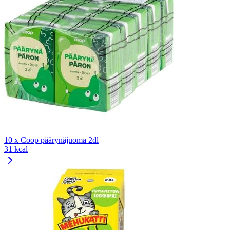
10 x Coop päärynäjuoma 2dl
31 kcal