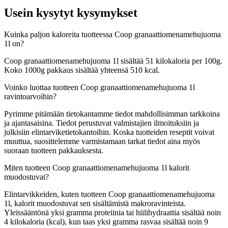
Usein kysytyt kysymykset
Kuinka paljon kaloreita tuotteessa Coop granaattiomenamehujuoma
1l on?
Coop granaattiomenamehujuoma 1l sisältää 51 kilokaloria per 100g.
Koko 1000g pakkaus sisältää yhteensä 510 kcal.
Voinko luottaa tuotteen Coop granaattiomenamehujuoma 1l
ravintoarvoihin?
Pyrimme pitämään tietokantamme tiedot mahdollisimman tarkkoina
ja ajantasaisina. Tiedot perustuvat valmistajien ilmoituksiin ja
julkisiin elintarviketietokantoihin. Koska tuotteiden reseptit voivat
muuttua, suosittelemme varmistamaan tarkat tiedot aina myös
suoraan tuotteen pakkauksesta.
Miten tuotteen Coop granaattiomenamehujuoma 1l kalorit
muodostuvat?
Elintarvikkeiden, kuten tuotteen Coop granaattiomenamehujuoma
1l, kalorit muodostuvat sen sisältämistä makroravinteista.
Yleissääntönä yksi gramma proteiinia tai hiilihydraattia sisältää noin
4 kilokaloria (kcal), kun taas yksi gramma rasvaa sisältää noin 9