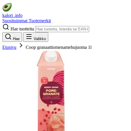
kalori
.info
Suosituimmat
Tuotemerkit
Hae tuotteita
Hae
Valikko
Etusivu
Coop granaattiomenamehujuoma 1l