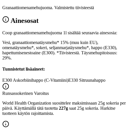
Granaattiomenamehujuoma. Valmistettu tiivisteestä
Ainesosat
Coop granaattiomenamehujuoma 1l sisältää seuraavia ainesosia:
Vesi, granaattiomenatäysmehu* 15% (muu kuin EU),
omenatäysmehu*, sokeri, seljanmarjatäysmehu*, happo (E330),
hapettumisenestoaine (E300). *Tiivisteestä. Täysmehupitoisuus:
29%.
Tunnistetut lisäaineet:
E300
Askorbiinihappo (C-Vitamiini)
E330
Sitruunahappo
Runsassokerinen
Varoitus
World Health Organization suosittelee maksimissaan 25g sokeria per
päivä. Käyttämällä tätä tuotetta
227g
saat 25g sokeria. Harkitse
tuotteen käytön rajoittamista.