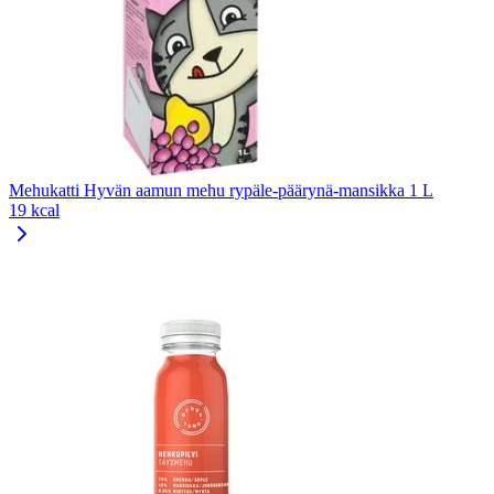
Mehukatti Hyvän aamun mehu rypäle-päärynä-mansikka 1 L
19 kcal