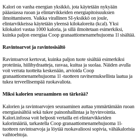
Kalori on vanha energian yksikkö, jota käytetään nykyään
pääasiassa ruoan ja elintarvikkeiden energiapitoisuuksien
ilmoittamiseen. Vaikka virallinen SI-yksikkö on joule,
elintarvikkeissa käytetään yleensä kilokaloreita (kcal). Yksi
kilokalori vastaa 1000 kaloria, ja sillä ilmoitetaan esimerkiksi,
kuinka paljon energiaa Coop granaattiomenamehujuoma 1l sisältää.
Ravintoarvot ja ravintosisältö
Ravintoarvot kertovat, kuinka paljon tuote sisältää esimerkiksi
proteiinia, hiilihydraatteja, rasvaa, kuitua ja suolaa. Näiden avulla
voit verrata tuotteita keskenään, arvioida Coop
granaattiomenamehujuoma 1l -tuotteen ravitsemuksellista laatua ja
tukea terveellisempää ruokavaliota.
Miksi kalorien seuraaminen on tärkeää?
Kalorien ja ravintoarvojen seuraaminen auttaa ymmärtämään ruoan
energiasisältöä sekä tukee painonhallintaa ja hyvinvointia.
Kalori.infossa voit helposti vertailla eri elintarvikkeiden
kalorimääriä, tarkastella Coop granaattiomenamehujuoma 1l-
tuotteen ravintoarvoja ja löytää ruokavalioosi sopivia, vähäkalorisia
vaihtoehtoja.