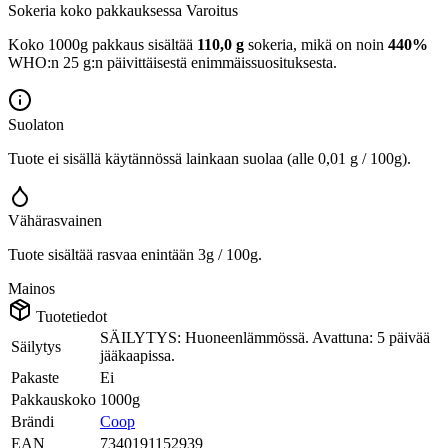
Sokeria koko pakkauksessa
Varoitus
Koko 1000g pakkaus sisältää
110,0 g
sokeria, mikä on noin
440%
WHO:n 25 g:n päivittäisestä enimmäissuosituksesta.
Suolaton
Tuote ei sisällä käytännössä lainkaan suolaa (alle 0,01 g / 100g).
Vähärasvainen
Tuote sisältää rasvaa enintään 3g / 100g.
Mainos
Tuotetiedot
SÄILYTYS: Huoneenlämmössä. Avattuna: 5 päivää
Säilytys
jääkaapissa.
Pakaste
Ei
Pakkauskoko
1000g
Brändi
Coop
EAN
7340191152939