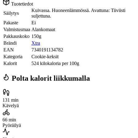
Tuotetiedot
Kuivassa. Huoneenlämmössä. Avattuna: Tiiviisti
Säilytys
suljettuna.
Pakaste
Ei
Valmistusmaa
Alankomaat
Pakkauskoko
150g
Brändi
Xtra
EAN
7340191134782
Kategoria
Cookie-keksit
Kalorit
524 kilokaloria per 100g
Polta kalorit liikkumalla
131 min
Kävelyä
66 min
Pyöräilyä