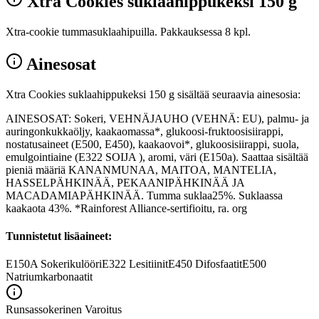
Xtra Cookies suklaahippukeksi 150 g
Xtra-cookie tummasuklaahipuilla. Pakkauksessa 8 kpl.
Ainesosat
Xtra Cookies suklaahippukeksi 150 g sisältää seuraavia ainesosia:
AINESOSAT: Sokeri, VEHNÄJAUHO (VEHNÄ: EU), palmu- ja
auringonkukkaöljy, kaakaomassa*, glukoosi-fruktoosisiirappi,
nostatusaineet (E500, E450), kaakaovoi*, glukoosisiirappi, suola,
emulgointiaine (E322 SOIJA ), aromi, väri (E150a). Saattaa sisältää
pieniä määriä KANANMUNAA, MAITOA, MANTELIA,
HASSELPÄHKINÄÄ, PEKAANIPÄHKINÄÄ JA
MACADAMIAPÄHKINÄÄ. Tumma suklaa25%. Suklaassa
kaakaota 43%. *Rainforest Alliance-sertifioitu, ra. org
Tunnistetut lisäaineet:
E150A
Sokerikulööri
E322
Lesitiinit
E450
Difosfaatit
E500
Natriumkarbonaatit
Runsassokerinen
Varoitus