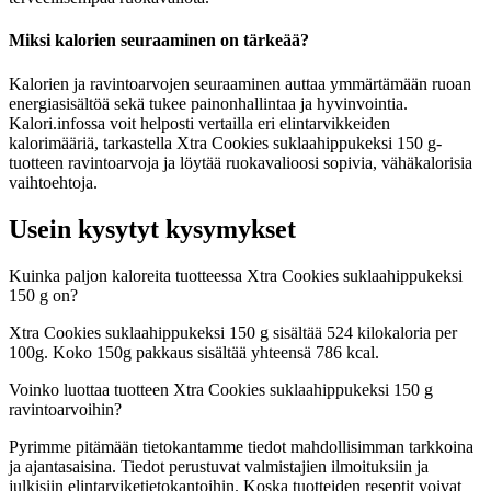
Miksi kalorien seuraaminen on tärkeää?
Kalorien ja ravintoarvojen seuraaminen auttaa ymmärtämään ruoan
energiasisältöä sekä tukee painonhallintaa ja hyvinvointia.
Kalori.infossa voit helposti vertailla eri elintarvikkeiden
kalorimääriä, tarkastella Xtra Cookies suklaahippukeksi 150 g-
tuotteen ravintoarvoja ja löytää ruokavalioosi sopivia, vähäkalorisia
vaihtoehtoja.
Usein kysytyt kysymykset
Kuinka paljon kaloreita tuotteessa Xtra Cookies suklaahippukeksi
150 g on?
Xtra Cookies suklaahippukeksi 150 g sisältää 524 kilokaloria per
100g. Koko 150g pakkaus sisältää yhteensä 786 kcal.
Voinko luottaa tuotteen Xtra Cookies suklaahippukeksi 150 g
ravintoarvoihin?
Pyrimme pitämään tietokantamme tiedot mahdollisimman tarkkoina
ja ajantasaisina. Tiedot perustuvat valmistajien ilmoituksiin ja
julkisiin elintarviketietokantoihin. Koska tuotteiden reseptit voivat