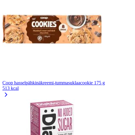
Coop hasselpähkinäkreemi-tummasuklaacookie 175 g
513 kcal