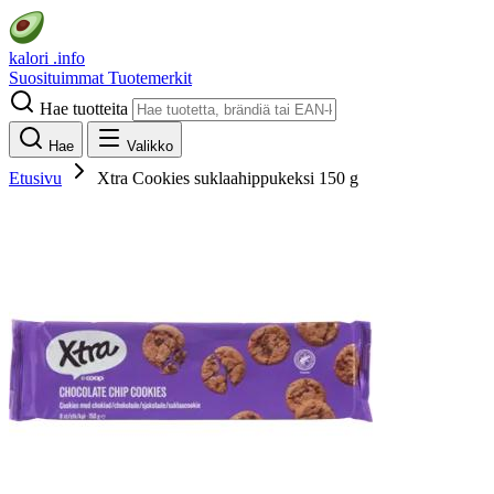
kalori
.info
Suosituimmat
Tuotemerkit
Hae tuotteita
Hae
Valikko
Etusivu
Xtra Cookies suklaahippukeksi 150 g