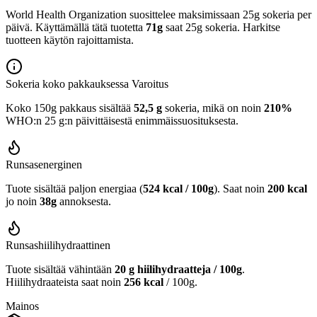
World Health Organization suosittelee maksimissaan 25g sokeria per
päivä. Käyttämällä tätä tuotetta
71g
saat 25g sokeria. Harkitse
tuotteen käytön rajoittamista.
Sokeria koko pakkauksessa
Varoitus
Koko 150g pakkaus sisältää
52,5 g
sokeria, mikä on noin
210%
WHO:n 25 g:n päivittäisestä enimmäissuosituksesta.
Runsasenerginen
Tuote sisältää paljon energiaa (
524 kcal / 100g
). Saat noin
200 kcal
jo noin
38g
annoksesta.
Runsashiilihydraattinen
Tuote sisältää vähintään
20 g hiilihydraatteja / 100g
.
Hiilihydraateista saat noin
256 kcal
/ 100g.
Mainos