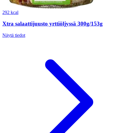
292 kcal
Xtra salaattijuusto yrttiöljyssä 300g/153g
Näytä tiedot