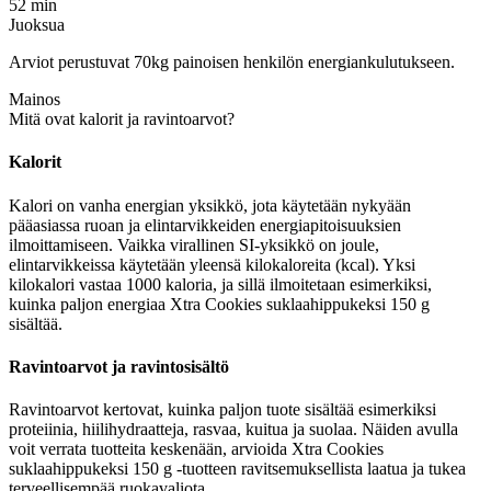
52 min
Juoksua
Arviot perustuvat 70kg painoisen henkilön energiankulutukseen.
Mainos
Mitä ovat kalorit ja ravintoarvot?
Kalorit
Kalori on vanha energian yksikkö, jota käytetään nykyään
pääasiassa ruoan ja elintarvikkeiden energiapitoisuuksien
ilmoittamiseen. Vaikka virallinen SI-yksikkö on joule,
elintarvikkeissa käytetään yleensä kilokaloreita (kcal). Yksi
kilokalori vastaa 1000 kaloria, ja sillä ilmoitetaan esimerkiksi,
kuinka paljon energiaa Xtra Cookies suklaahippukeksi 150 g
sisältää.
Ravintoarvot ja ravintosisältö
Ravintoarvot kertovat, kuinka paljon tuote sisältää esimerkiksi
proteiinia, hiilihydraatteja, rasvaa, kuitua ja suolaa. Näiden avulla
voit verrata tuotteita keskenään, arvioida Xtra Cookies
suklaahippukeksi 150 g -tuotteen ravitsemuksellista laatua ja tukea
terveellisempää ruokavaliota.