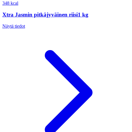
348 kcal
Xtra Jasmin pitkäjyväinen riisi1 kg
Näytä tiedot