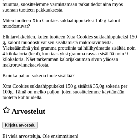
muuttua, suosittelemme varmistamaan tarkat tiedot aina myös
suoraan tuotteen pakkauksesta.
Miten tuotteen Xtra Cookies suklaahippukeksi 150 g kalorit
muodostuvat?
Elintarvikkeiden, kuten tuotteen Xtra Cookies suklaahippukeksi 150
g, kalorit muodostuvat sen sisältämistä makroravinteista.
Yleissääntönä yksi gramma proteiinia tai hiilihydraattia sisältää noin
4 kilokaloria (kcal), kun taas yksi gramma rasvaa sisältää noin 9
kilokaloria. Näet tarkemman kalorijakauman sivun yläosan
makroravinnekaaviosta.
Kuinka paljon sokeria tuote sisältää?
Xtra Cookies suklaahippukeksi 150 g sisältää 35,0g sokeria per
100g.
Tämä on melko paljon, joten suosittelemme käyttämään
tuotetta kohtuudella.
Arvostelut
Kirjoita arvostelu
Ei vielä arvosteluja. Ole ensimmäinen!