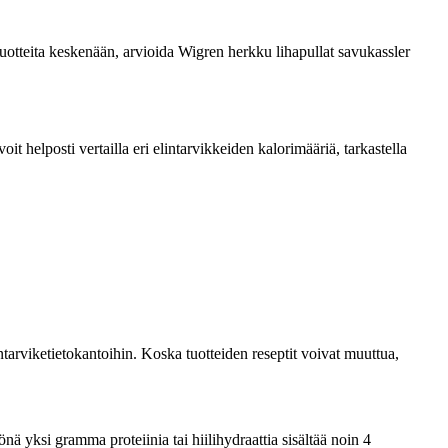
a tuotteita keskenään, arvioida Wigren herkku lihapullat savukassler
 helposti vertailla eri elintarvikkeiden kalorimääriä, tarkastella
tarviketietokantoihin. Koska tuotteiden reseptit voivat muuttua,
ä yksi gramma proteiinia tai hiilihydraattia sisältää noin 4