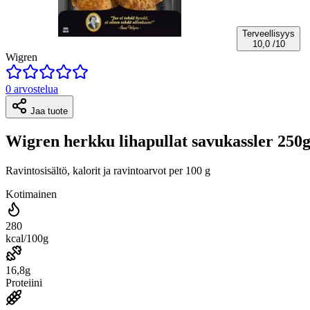
Terveellisyys
10,0
/10
Wigren
0 arvostelua
Jaa tuote
Wigren herkku lihapullat savukassler 250
Ravintosisältö, kalorit ja ravintoarvot per 100 g
Kotimainen
280
kcal/100g
16,8g
Proteiini