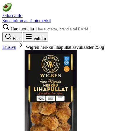
kalori
.info
Suosituimmat
Tuotemerkit
Hae tuotteita
Hae
Valikko
Etusivu
Wigren herkku lihapullat savukassler 250g