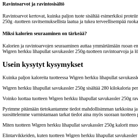
Ravintoarvot ja ravintosisältö
Ravintoarvot kertovat, kuinka paljon tuote sisältää esimerkiksi proteiin
250g -tuotteen ravitsemuksellista laatua ja tukea terveellisempää ruoka
Miksi kalorien seuraaminen on tärkeää?
Kalorien ja ravintoarvojen seuraaminen auttaa ymmärtämään ruoan energia
Wigren herkku lihapullat savukassler 250g-tuotteen ravintoarvoja ja lö
Usein kysytyt kysymykset
Kuinka paljon kaloreita tuotteessa Wigren herkku lihapullat savukass
Wigren herkku lihapullat savukassler 250g sisältää 280 kilokaloria p
Voinko luottaa tuotteen Wigren herkku lihapullat savukassler 250g ra
Pyrimme pitämään tietokantamme tiedot mahdollisimman tarkkoina ja ajan
suosittelemme varmistamaan tarkat tiedot aina myös suoraan tuotteen
Miten tuotteen Wigren herkku lihapullat savukassler 250g kalorit mu
Elintarvikkeiden, kuten tuotteen Wigren herkku lihapullat savukassler 