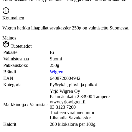
Kotimainen
Wigren herkku lihapullat savukassler 250g on valmistettu Suomessa.
Mainos
Tuotetiedot
Pakaste
Ei
Valmistusmaa
Suomi
Pakkauskoko
250g
Brändi
Wigren
EAN
6408720004942
Kategoria
Pyörykät, pihvit ja puikot
Yrjö Wigren Oy
Patamäenkatu 2 33900 Tampere
www.yrjowigren.fi
Markkinoija / Valmistaja
03 3123 7200
Tuotteen virallinen nimi
Lihapulla Savukassler
Kalorit
280 kilokaloria per 100g