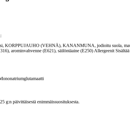
:
, vesi, KORPPUJAUHO (VEHNÄ), KANANMUNA, jodioitu suola, mausteet 
(E316), arominvahvenne (E621), säilöntäaine (E250) Allergeenit Sisältää G
ononatriumglutamaatti
 g:n päivittäisestä enimmäissuosituksesta.