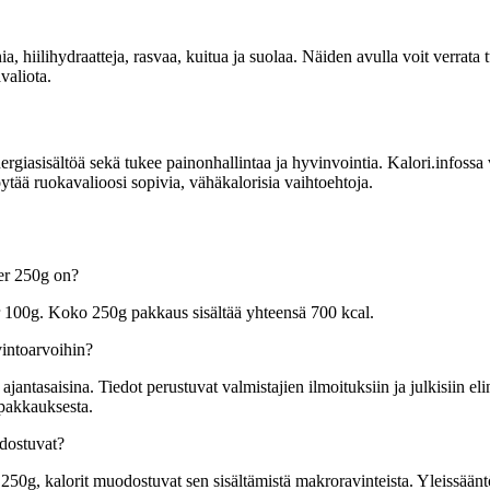
ia, hiilihydraatteja, rasvaa, kuitua ja suolaa. Näiden avulla voit verrat
valiota.
sisältöä sekä tukee painonhallintaa ja hyvinvointia. Kalori.infossa voit
ytää ruokavalioosi sopivia, vähäkalorisia vaihtoehtoja.
ler 250g on?
er 100g. Koko 250g pakkaus sisältää yhteensä 700 kcal.
vintoarvoihin?
tasaisina. Tiedot perustuvat valmistajien ilmoituksiin ja julkisiin elin
 pakkauksesta.
odostuvat?
250g, kalorit muodostuvat sen sisältämistä makroravinteista. Yleissääntön