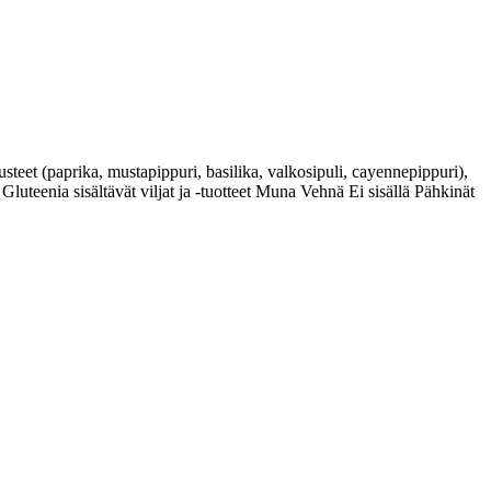
(paprika, mustapippuri, basilika, valkosipuli, cayennepippuri),
luteenia sisältävät viljat ja -tuotteet Muna Vehnä Ei sisällä Pähkinät