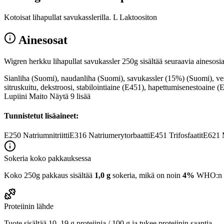
Kotoisat lihapullat savukasslerilla. L Laktoositon
Ainesosat
Wigren herkku lihapullat savukassler 250g sisältää seuraavia ainesosia
Sianliha (Suomi), naudanliha (Suomi), savukassler (15%) (Suomi)
sitruskuitu, dekstroosi, stabilointiaine (E451), hapettumisenestoaine 
Lupiini Maito Näytä 9 lisää
Tunnistetut lisäaineet:
E250
Natriumnitriitti
E316
Natriumerytorbaatti
E451
Trifosfaatit
E621
M
Sokeria koko pakkauksessa
Koko 250g pakkaus sisältää
1,0 g
sokeria, mikä on noin
4%
WHO:n 25
Proteiinin lähde
Tuote sisältää 10–19 g proteiinia / 100 g ja tukee proteiinin saantia.