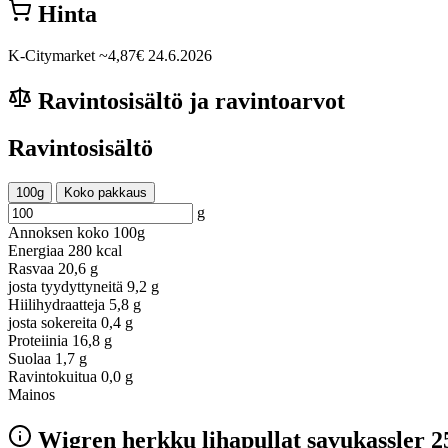
Hinta
K-Citymarket
~4,87€
24.6.2026
Ravintosisältö ja ravintoarvot
Ravintosisältö
100g
Koko pakkaus
g
Annoksen koko
100g
Energiaa
280 kcal
Rasvaa
20,6 g
josta tyydyttyneitä
9,2 g
Hiilihydraatteja
5,8 g
josta sokereita
0,4 g
Proteiinia
16,8 g
Suolaa
1,7 g
Ravintokuitua
0,0 g
Mainos
Wigren herkku lihapullat savukassler 2