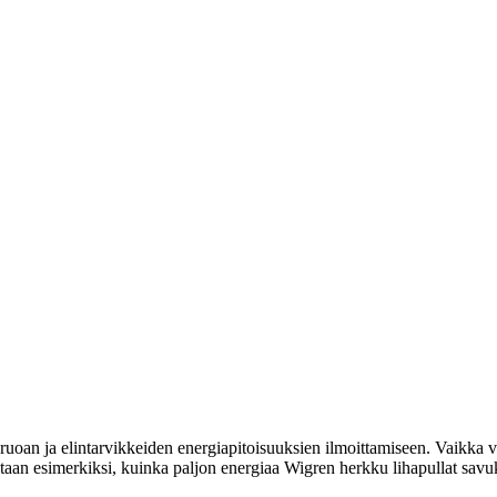
uoan ja elintarvikkeiden energiapitoisuuksien ilmoittamiseen. Vaikka vi
itetaan esimerkiksi, kuinka paljon energiaa Wigren herkku lihapullat savu