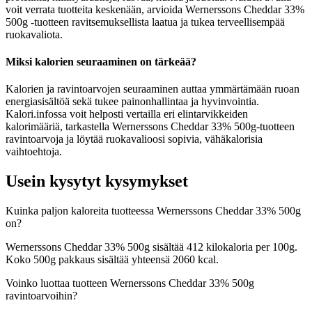
voit verrata tuotteita keskenään, arvioida Wernerssons Cheddar 33%
500g -tuotteen ravitsemuksellista laatua ja tukea terveellisempää
ruokavaliota.
Miksi kalorien seuraaminen on tärkeää?
Kalorien ja ravintoarvojen seuraaminen auttaa ymmärtämään ruoan
energiasisältöä sekä tukee painonhallintaa ja hyvinvointia.
Kalori.infossa voit helposti vertailla eri elintarvikkeiden
kalorimääriä, tarkastella Wernerssons Cheddar 33% 500g-tuotteen
ravintoarvoja ja löytää ruokavalioosi sopivia, vähäkalorisia
vaihtoehtoja.
Usein kysytyt kysymykset
Kuinka paljon kaloreita tuotteessa Wernerssons Cheddar 33% 500g
on?
Wernerssons Cheddar 33% 500g sisältää 412 kilokaloria per 100g.
Koko 500g pakkaus sisältää yhteensä 2060 kcal.
Voinko luottaa tuotteen Wernerssons Cheddar 33% 500g
ravintoarvoihin?