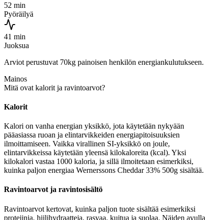
52 min
Pyöräilyä
41 min
Juoksua
Arviot perustuvat 70kg painoisen henkilön energiankulutukseen.
Mainos
Mitä ovat kalorit ja ravintoarvot?
Kalorit
Kalori on vanha energian yksikkö, jota käytetään nykyään
pääasiassa ruoan ja elintarvikkeiden energiapitoisuuksien
ilmoittamiseen. Vaikka virallinen SI-yksikkö on joule,
elintarvikkeissa käytetään yleensä kilokaloreita (kcal). Yksi
kilokalori vastaa 1000 kaloria, ja sillä ilmoitetaan esimerkiksi,
kuinka paljon energiaa Wernerssons Cheddar 33% 500g sisältää.
Ravintoarvot ja ravintosisältö
Ravintoarvot kertovat, kuinka paljon tuote sisältää esimerkiksi
proteiinia, hiilihydraatteja, rasvaa, kuitua ja suolaa. Näiden avulla