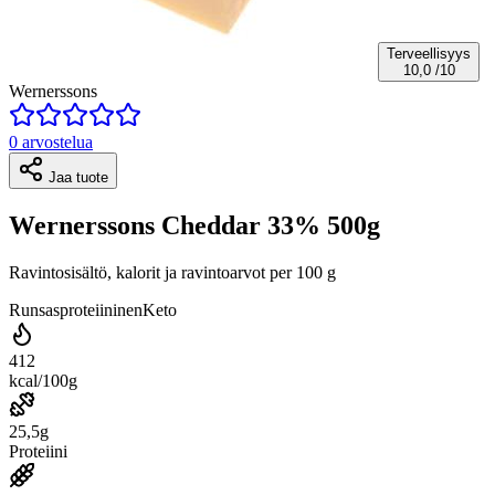
Terveellisyys
10,0
/10
Wernerssons
0 arvostelua
Jaa tuote
Wernerssons Cheddar 33% 500g
Ravintosisältö, kalorit ja ravintoarvot per 100 g
Runsasproteiininen
Keto
412
kcal/100g
25,5g
Proteiini