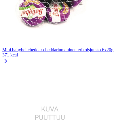
Mini babybel cheddar cheddarinmauinen erikoisjuusto 6x20g
371 kcal