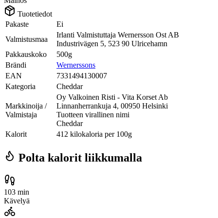
Mainos
Tuotetiedot
Pakaste
Ei
Irlanti Valmistuttaja Wernersson Ost AB
Valmistusmaa
Industrivägen 5, 523 90 Ulricehamn
Pakkauskoko
500g
Brändi
Wernerssons
EAN
7331494130007
Kategoria
Cheddar
Oy Valkoinen Risti - Vita Korset Ab
Markkinoija /
Linnanherrankuja 4, 00950 Helsinki
Valmistaja
Tuotteen virallinen nimi
Cheddar
Kalorit
412 kilokaloria per 100g
Polta kalorit liikkumalla
103 min
Kävelyä