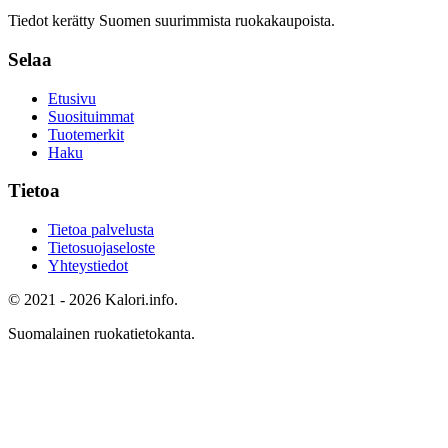
Tiedot kerätty Suomen suurimmista ruokakaupoista.
Selaa
Etusivu
Suosituimmat
Tuotemerkit
Haku
Tietoa
Tietoa palvelusta
Tietosuojaseloste
Yhteystiedot
© 2021 - 2026 Kalori.info.
Suomalainen ruokatietokanta.