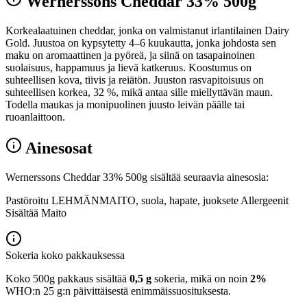
Wernerssons Cheddar 33% 500g
Korkealaatuinen cheddar, jonka on valmistanut irlantilainen Dairy
Gold. Juustoa on kypsytetty 4–6 kuukautta, jonka johdosta sen
maku on aromaattinen ja pyöreä, ja siinä on tasapainoinen
suolaisuus, happamuus ja lievä katkeruus. Koostumus on
suhteellisen kova, tiivis ja reiätön. Juuston rasvapitoisuus on
suhteellisen korkea, 32 %, mikä antaa sille miellyttävän maun.
Todella maukas ja monipuolinen juusto leivän päälle tai
ruoanlaittoon.
Ainesosat
Wernerssons Cheddar 33% 500g sisältää seuraavia ainesosia:
Pastöroitu LEHMÄNMAITO, suola, hapate, juoksete Allergeenit
Sisältää Maito
Sokeria koko pakkauksessa
Koko 500g pakkaus sisältää
0,5 g
sokeria, mikä on noin
2%
WHO:n 25 g:n päivittäisestä enimmäissuosituksesta.