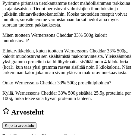
Pyrimme pitämään tietokantamme tiedot mahdollisimman tarkkoina
ja ajantasaisina. Tiedot perustuvat valmistajien ilmoituksiin ja
julkisiin elintarviketietokantoihin. Koska tuotteiden reseptit voivat
muuttua, suosittelemme varmistamaan tarkat tiedot aina myös
suoraan tuotteen pakkauksesta.
Miten tuotteen Wernerssons Cheddar 33% 500g kalorit
muodostuvat?
Elintarvikkeiden, kuten tuotteen Wernerssons Cheddar 33% 500g,
kalorit muodostuvat sen sisältämistä makroravinteista. Yleissääntönä
yksi gramma proteiinia tai hiilihydraattia sisältää noin 4 kilokaloria
(kcal), kun taas yksi gramma rasvaa sisältää noin 9 kilokaloria. Näet
tarkemman kalorijakauman sivun yläosan makroravinnekaaviosta.
Onko Wernerssons Cheddar 33% 500g proteiinipitoinen?
Kyllä, Wernerssons Cheddar 33% 500g sisältää 25,5g proteiinia per
100g, mikä tekee siitä hyvän proteiinin lähteen.
Arvostelut
Kirjoita arvostelu