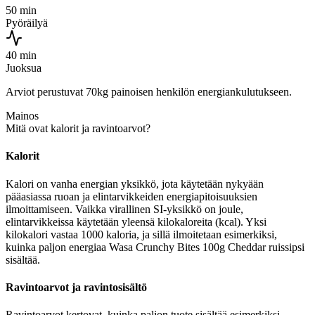
50 min
Pyöräilyä
40 min
Juoksua
Arviot perustuvat 70kg painoisen henkilön energiankulutukseen.
Mainos
Mitä ovat kalorit ja ravintoarvot?
Kalorit
Kalori on vanha energian yksikkö, jota käytetään nykyään
pääasiassa ruoan ja elintarvikkeiden energiapitoisuuksien
ilmoittamiseen. Vaikka virallinen SI-yksikkö on joule,
elintarvikkeissa käytetään yleensä kilokaloreita (kcal). Yksi
kilokalori vastaa 1000 kaloria, ja sillä ilmoitetaan esimerkiksi,
kuinka paljon energiaa Wasa Crunchy Bites 100g Cheddar ruissipsi
sisältää.
Ravintoarvot ja ravintosisältö
Ravintoarvot kertovat, kuinka paljon tuote sisältää esimerkiksi