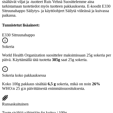
sisältävät viljat ja -tuotteet Ruis Vehnä Suosittelemme aina
tarkistamaan tuotetiedot myös tuotteen pakkauksesta. E-koodit E330
Sitruunahappo Säilytys- ja käyttöohjeet Säilytä viileässä ja kuivassa
paikassa.
Tunnistetut lisäaineet:
E330
Sitruunahappo
Sokeria
World Health Organization suosittelee maksimissaan 25g sokeria per
päivä. Käyttämällä tätä tuotetta
385g
saat 25g sokeria.
Sokeria koko pakkauksessa
Koko 100g pakkaus sisältää
6,5 g
sokeria, mikä on noin
26%
WHO:n 25 g:n päivittäisestä enimmäissuosituksesta.
Runsaskuituinen
Tuote sisältää vähintään 6g kuitua / 100g.