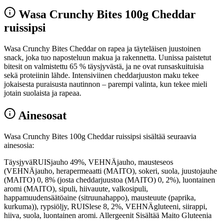
Wasa Crunchy Bites 100g Cheddar
ruissipsi
Wasa Crunchy Bites Cheddar on rapea ja täyteläisen juustoinen
snack, joka tuo naposteluun makua ja rakennetta. Uunissa paistetut
bitesit on valmistettu 65 % täysjyvästä, ja ne ovat runsaskuituisia
sekä proteiinin lähde. Intensiviinen cheddarjuuston maku tekee
jokaisesta puraisusta nautinnon – parempi valinta, kun tekee mieli
jotain suolaista ja rapeaa.
Ainesosat
Wasa Crunchy Bites 100g Cheddar ruissipsi sisältää seuraavia
ainesosia:
TäysjyväRUISjauho 49%, VEHNÄjauho, mausteseos
(VEHNÄjauho, herapermeaatti (MAITO), sokeri, suola, juustojauhe
(MAITO) 0, 8% (josta cheddarjuustoa (MAITO) 0, 2%), luontainen
aromi (MAITO), sipuli, hiivauute, valkosipuli,
happamuudensäätöaine (sitruunahappo), mausteuute (paprika,
kurkuma)), rypsiöljy, RUISlese 8, 2%, VEHNÄgluteeni, siirappi,
hiiva, suola, luontainen aromi. Allergeenit Sisältää Maito Gluteenia