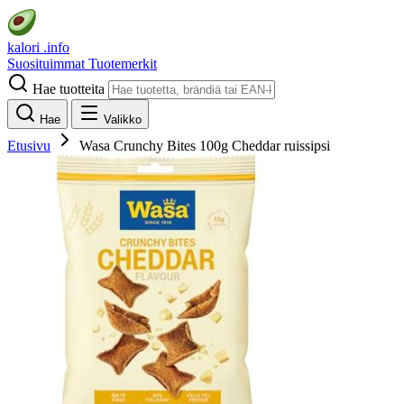
kalori
.info
Suosituimmat
Tuotemerkit
Hae tuotteita
Hae
Valikko
Etusivu
Wasa Crunchy Bites 100g Cheddar ruissipsi