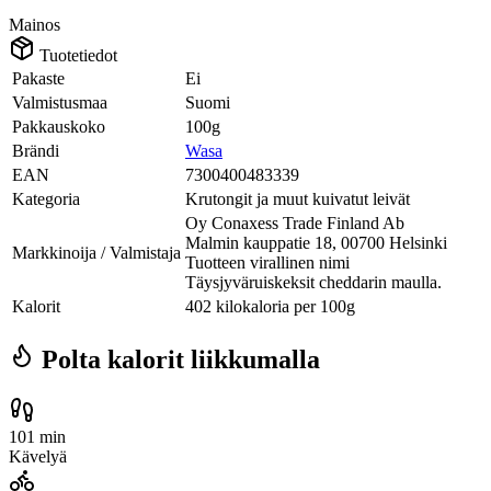
Mainos
Tuotetiedot
Pakaste
Ei
Valmistusmaa
Suomi
Pakkauskoko
100g
Brändi
Wasa
EAN
7300400483339
Kategoria
Krutongit ja muut kuivatut leivät
Oy Conaxess Trade Finland Ab
Malmin kauppatie 18, 00700 Helsinki
Markkinoija / Valmistaja
Tuotteen virallinen nimi
Täysjyväruiskeksit cheddarin maulla.
Kalorit
402 kilokaloria per 100g
Polta kalorit liikkumalla
101 min
Kävelyä