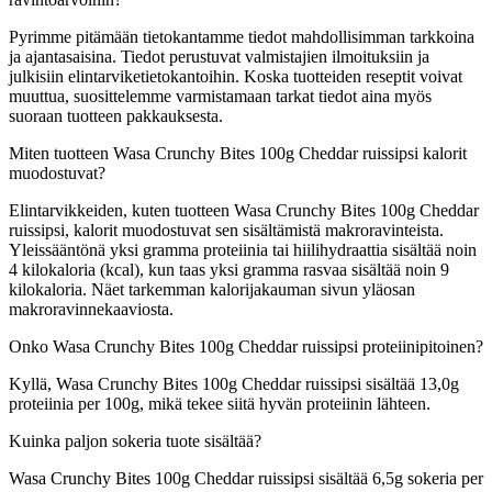
Pyrimme pitämään tietokantamme tiedot mahdollisimman tarkkoina
ja ajantasaisina. Tiedot perustuvat valmistajien ilmoituksiin ja
julkisiin elintarviketietokantoihin. Koska tuotteiden reseptit voivat
muuttua, suosittelemme varmistamaan tarkat tiedot aina myös
suoraan tuotteen pakkauksesta.
Miten tuotteen Wasa Crunchy Bites 100g Cheddar ruissipsi kalorit
muodostuvat?
Elintarvikkeiden, kuten tuotteen Wasa Crunchy Bites 100g Cheddar
ruissipsi, kalorit muodostuvat sen sisältämistä makroravinteista.
Yleissääntönä yksi gramma proteiinia tai hiilihydraattia sisältää noin
4 kilokaloria (kcal), kun taas yksi gramma rasvaa sisältää noin 9
kilokaloria. Näet tarkemman kalorijakauman sivun yläosan
makroravinnekaaviosta.
Onko Wasa Crunchy Bites 100g Cheddar ruissipsi proteiinipitoinen?
Kyllä, Wasa Crunchy Bites 100g Cheddar ruissipsi sisältää 13,0g
proteiinia per 100g, mikä tekee siitä hyvän proteiinin lähteen.
Kuinka paljon sokeria tuote sisältää?
Wasa Crunchy Bites 100g Cheddar ruissipsi sisältää 6,5g sokeria per