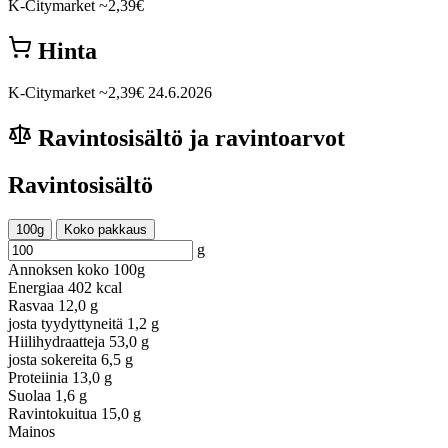
K-Citymarket
~2,39€
Hinta
K-Citymarket
~2,39€
24.6.2026
Ravintosisältö ja ravintoarvot
Ravintosisältö
100g
Koko pakkaus
g
Annoksen koko
100g
Energiaa
402 kcal
Rasvaa
12,0 g
josta tyydyttyneitä
1,2 g
Hiilihydraatteja
53,0 g
josta sokereita
6,5 g
Proteiinia
13,0 g
Suolaa
1,6 g
Ravintokuitua
15,0 g
Mainos