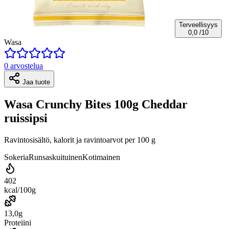
Terveellisyys
0,0
/10
Wasa
0 arvostelua
Jaa tuote
Wasa Crunchy Bites 100g Cheddar
ruissipsi
Ravintosisältö, kalorit ja ravintoarvot per 100 g
Sokeria
Runsaskuituinen
Kotimainen
402
kcal/100g
13,0g
Proteiini