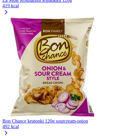
La Mole Rosmariini leipätikku 120g
419 kcal
Bon Chance krutonki 120g sourcream-onion
492 kcal