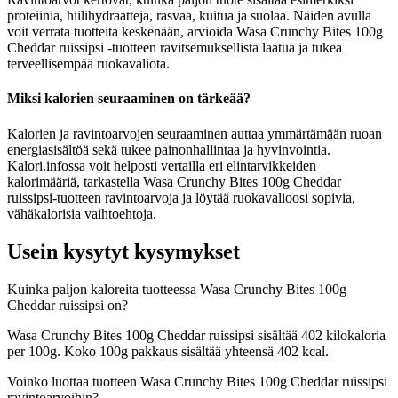
proteiinia, hiilihydraatteja, rasvaa, kuitua ja suolaa. Näiden avulla
voit verrata tuotteita keskenään, arvioida Wasa Crunchy Bites 100g
Cheddar ruissipsi -tuotteen ravitsemuksellista laatua ja tukea
terveellisempää ruokavaliota.
Miksi kalorien seuraaminen on tärkeää?
Kalorien ja ravintoarvojen seuraaminen auttaa ymmärtämään ruoan
energiasisältöä sekä tukee painonhallintaa ja hyvinvointia.
Kalori.infossa voit helposti vertailla eri elintarvikkeiden
kalorimääriä, tarkastella Wasa Crunchy Bites 100g Cheddar
ruissipsi-tuotteen ravintoarvoja ja löytää ruokavalioosi sopivia,
vähäkalorisia vaihtoehtoja.
Usein kysytyt kysymykset
Kuinka paljon kaloreita tuotteessa Wasa Crunchy Bites 100g
Cheddar ruissipsi on?
Wasa Crunchy Bites 100g Cheddar ruissipsi sisältää 402 kilokaloria
per 100g. Koko 100g pakkaus sisältää yhteensä 402 kcal.
Voinko luottaa tuotteen Wasa Crunchy Bites 100g Cheddar ruissipsi
ravintoarvoihin?