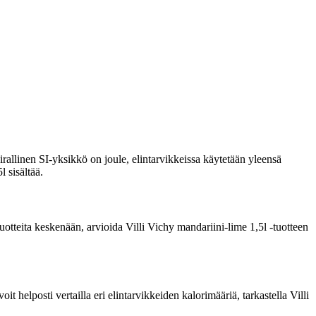
rallinen SI-yksikkö on joule, elintarvikkeissa käytetään yleensä
l sisältää.
 tuotteita keskenään, arvioida Villi Vichy mandariini-lime 1,5l -tuotteen
 helposti vertailla eri elintarvikkeiden kalorimääriä, tarkastella Villi