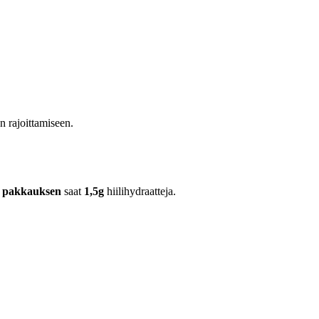
en rajoittamiseen.
l pakkauksen
saat
1,5g
hiilihydraatteja.