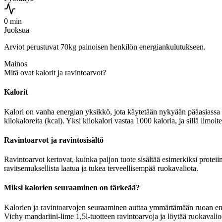
0 min
Juoksua
Arviot perustuvat 70kg painoisen henkilön energiankulutukseen.
Mainos
Mitä ovat kalorit ja ravintoarvot?
Kalorit
Kalori on vanha energian yksikkö, jota käytetään nykyään pääasiassa r
kilokaloreita (kcal). Yksi kilokalori vastaa 1000 kaloria, ja sillä ilmoi
Ravintoarvot ja ravintosisältö
Ravintoarvot kertovat, kuinka paljon tuote sisältää esimerkiksi proteiin
ravitsemuksellista laatua ja tukea terveellisempää ruokavaliota.
Miksi kalorien seuraaminen on tärkeää?
Kalorien ja ravintoarvojen seuraaminen auttaa ymmärtämään ruoan energia
Vichy mandariini-lime 1,5l-tuotteen ravintoarvoja ja löytää ruokavalio