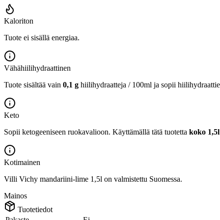
Kaloriton
Tuote ei sisällä energiaa.
Vähähiilihydraattinen
Tuote sisältää vain
0,1 g
hiilihydraatteja / 100ml ja sopii hiilihydraatti
Keto
Sopii ketogeeniseen ruokavalioon.
Käyttämällä tätä tuotetta
koko 1,5
Kotimainen
Villi Vichy mandariini-lime 1,5l on valmistettu Suomessa.
Mainos
Tuotetiedot
Pakaste
Ei