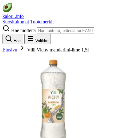
kalori
.info
Suosituimmat
Tuotemerkit
Hae tuotteita
Hae
Valikko
Etusivu
Villi Vichy mandariini-lime 1,5l