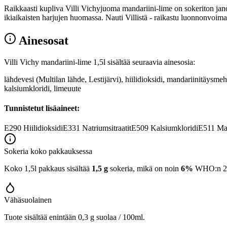
Raikkaasti kupliva Villi Vichyjuoma mandariini-lime on sokeriton janoj
ikiaikaisten harjujen huomassa. Nauti Villistä - raikastu luonnonvoimas
Ainesosat
Villi Vichy mandariini-lime 1,5l sisältää seuraavia ainesosia:
lähdevesi (Multilan lähde, Lestijärvi), hiilidioksidi, mandariinitäysme
kalsiumkloridi, limeuute
Tunnistetut lisäaineet:
E290
Hiilidioksidi
E331
Natriumsitraatit
E509
Kalsiumkloridi
E511
Mag
Sokeria koko pakkauksessa
Koko 1,5l pakkaus sisältää
1,5 g
sokeria, mikä on noin
6%
WHO:n 25 g
Vähäsuolainen
Tuote sisältää enintään 0,3 g suolaa / 100ml.