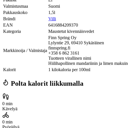
Valmistusmaa
Suomi
Pakkauskoko
1,5l
Brändi
Villi
EAN
6416884209370
Kategoria
Maustetut kivennäisvedet
Finn Spring Oy
Lylyntie 29, 69410 Sykäräinen
finnspring.fi
Markkinoija / Valmistaja
+358 6 862 3161
Tuotteen virallinen nimi
Hiilihapollinen mandariinin ja limen makui
Kalorit
1 kilokaloria per 100ml
Polta kalorit liikkumalla
0 min
Kävelyä
0 min
Pyöräilyä