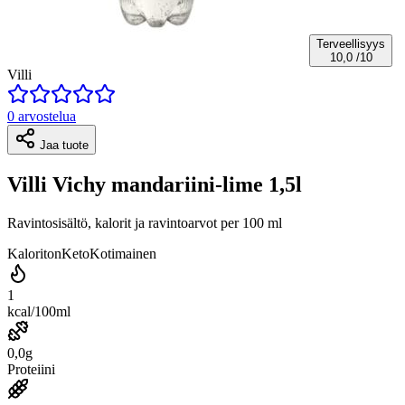
Terveellisyys
10,0
/10
Villi
0 arvostelua
Jaa tuote
Villi Vichy mandariini-lime 1,5l
Ravintosisältö, kalorit ja ravintoarvot per 100 ml
Kaloriton
Keto
Kotimainen
1
kcal/100ml
0,0g
Proteiini