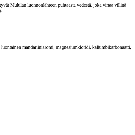
yvät Multilan luonnonlähteen puhtaasta vedestä, joka virtaa villinä
g.
tti, luontainen mandariiniaromi, magnesiumkloridi, kaliumbikarbonaatti,