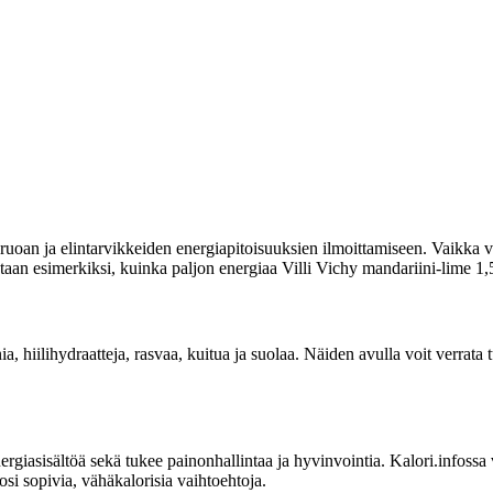
uoan ja elintarvikkeiden energiapitoisuuksien ilmoittamiseen. Vaikka vi
tetaan esimerkiksi, kuinka paljon energiaa Villi Vichy mandariini-lime 1,5
ia, hiilihydraatteja, rasvaa, kuitua ja suolaa. Näiden avulla voit verrata
sisältöä sekä tukee painonhallintaa ja hyvinvointia. Kalori.infossa voit
osi sopivia, vähäkalorisia vaihtoehtoja.