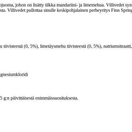
uoma, johon on lisätty tilkka mandariini- ja limemehua. Villivedet synt
ta. Villivedet pullottaa sinulle keskipohjalainen perheyritys Finn Sprin
hu tiivisteestä (0, 5%), limetäysmehu tiivisteestä (0, 5%), natriumsitraa
nesiumkloridi
:n päivittäisestä enimmäissuosituksesta.