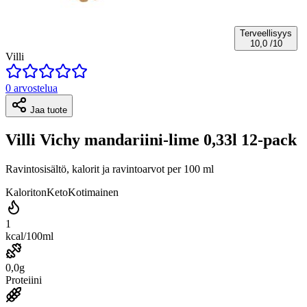
Terveellisyys
10,0
/10
Villi
0 arvostelua
Jaa tuote
Villi Vichy mandariini-lime 0,33l 12-pack
Ravintosisältö, kalorit ja ravintoarvot per 100 ml
Kaloriton
Keto
Kotimainen
1
kcal/100ml
0,0g
Proteiini