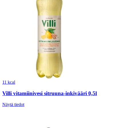
11 kcal
Villi vitamiinivesi sitruuna-inkivääri 0,5l
Näytä tiedot