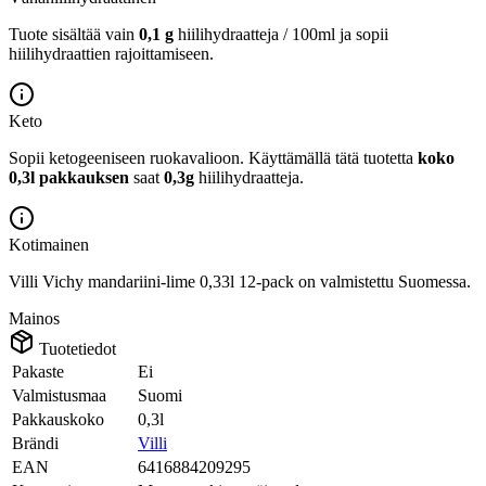
Tuote sisältää vain
0,1 g
hiilihydraatteja / 100ml ja sopii
hiilihydraattien rajoittamiseen.
Keto
Sopii ketogeeniseen ruokavalioon.
Käyttämällä tätä tuotetta
koko
0,3l pakkauksen
saat
0,3g
hiilihydraatteja.
Kotimainen
Villi Vichy mandariini-lime 0,33l 12-pack on valmistettu Suomessa.
Mainos
Tuotetiedot
Pakaste
Ei
Valmistusmaa
Suomi
Pakkauskoko
0,3l
Brändi
Villi
EAN
6416884209295