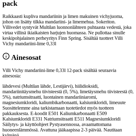
pack
Raikkaasti kupliva mandariinin ja limen makuinen vichyjuoma,
johon on lisätty tilkka mandariini- ja limemehua. Sokeriton.
Villivedet syntyvät Multilan luonnonlähteen puhtaasta vedestä, joka
virtaa villinä ikiaikaisten harjujen huomassa. Ne pullottaa sinulle
keskipohjalainen perheyritys Finn Spring. Sisältää tuotteet Villi
Vichy mandariini-lime 0,33l
Ainesosat
Villi Vichy mandariini-lime 0,33l 12-pack sisältää seuraavia
ainesosia:
lähdevesi (Multilan lähde, Lestijärvi), hiilidioksidi,
mandariinitäysmehu tiivisteestä (0, 5%), limetäysmehu tiivisteestä (0,
5%), natriumsitraatti, luontainen mandariiniaromi,
magnesiumkloridi, kaliumbikarbonaatti, kalsiumkloridi, limeuute
Suosittelemme aina tarkistamaan tuotetiedot myös tuotteen
pakkauksesta. E-koodit E501 Kaliumkarbonaatti E509
Kalsiumkloridi E331 Natriumsitraatti E511 Magnesiumkloridi
Säilytys- ja käyttöohjeet Pystyasennossa, avaamattomana
huoneenlämmössä. Avattuna jääkaapissa 2-3 päivää. Nautitaan
kylmänä