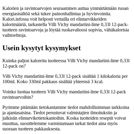
Kalorien ja ravintoarvojen seuraaminen auttaa ymmärtämään ruoan
energiasisältöä sekä tukee painonhallintaa ja hyvinvointia.
Kalori.infossa voit helposti vertailla eri elintarvikkeiden
kalorimääriä, tarkastella Villi Vichy mandariini-lime 0,33l 12-pack-
tuotteen ravintoarvoja ja löytää ruokavalioosi sopivia, vähäkalorisia
vaihtoehtoja.
Usein kysytyt kysymykset
Kuinka paljon kaloreita tuotteessa Villi Vichy mandariini-lime 0,33l
12-pack on?
Villi Vichy mandariini-lime 0,33l 12-pack sisältää 1 kilokaloria per
100ml. Koko 330ml pakkaus sisältää yhteensä 3 kcal.
Voinko luottaa tuotteen Villi Vichy mandariini-lime 0,33l 12-pack
ravintoarvoihin?
Pyrimme pitämään tietokantamme tiedot mahdollisimman tarkkoina
ja ajantasaisina. Tiedot perustuvat valmistajien ilmoituksiin ja
julkisiin elintarviketietokantoihin. Koska tuotteiden reseptit voivat
muuttua, suosittelemme varmistamaan tarkat tiedot aina myös
suoraan tuotteen pakkauksesta.