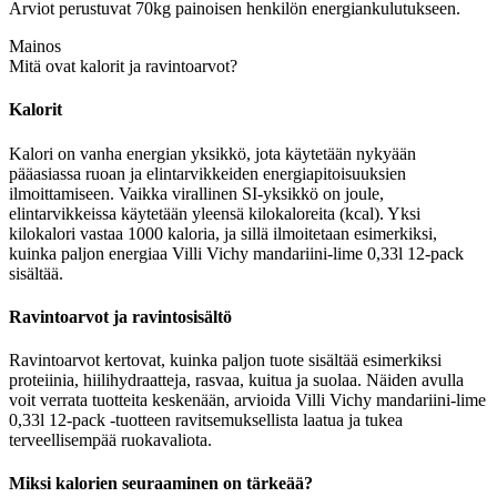
Arviot perustuvat 70kg painoisen henkilön energiankulutukseen.
Mainos
Mitä ovat kalorit ja ravintoarvot?
Kalorit
Kalori on vanha energian yksikkö, jota käytetään nykyään
pääasiassa ruoan ja elintarvikkeiden energiapitoisuuksien
ilmoittamiseen. Vaikka virallinen SI-yksikkö on joule,
elintarvikkeissa käytetään yleensä kilokaloreita (kcal). Yksi
kilokalori vastaa 1000 kaloria, ja sillä ilmoitetaan esimerkiksi,
kuinka paljon energiaa Villi Vichy mandariini-lime 0,33l 12-pack
sisältää.
Ravintoarvot ja ravintosisältö
Ravintoarvot kertovat, kuinka paljon tuote sisältää esimerkiksi
proteiinia, hiilihydraatteja, rasvaa, kuitua ja suolaa. Näiden avulla
voit verrata tuotteita keskenään, arvioida Villi Vichy mandariini-lime
0,33l 12-pack -tuotteen ravitsemuksellista laatua ja tukea
terveellisempää ruokavaliota.
Miksi kalorien seuraaminen on tärkeää?