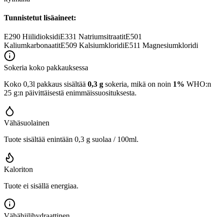
Tunnistetut lisäaineet:
E290
Hiilidioksidi
E331
Natriumsitraatit
E501
Kaliumkarbonaatit
E509
Kalsiumkloridi
E511
Magnesiumkloridi
Sokeria koko pakkauksessa
Koko 0,3l pakkaus sisältää
0,3 g
sokeria, mikä on noin
1%
WHO:n
25 g:n päivittäisestä enimmäissuosituksesta.
Vähäsuolainen
Tuote sisältää enintään 0,3 g suolaa / 100ml.
Kaloriton
Tuote ei sisällä energiaa.
Vähähiilihydraattinen