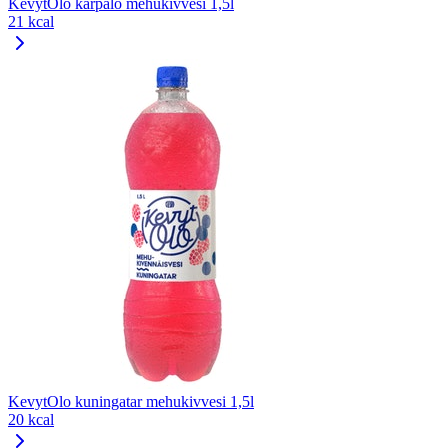
KevytOlo karpalo mehukivvesi 1,5l
21 kcal
KevytOlo kuningatar mehukivvesi 1,5l
20 kcal