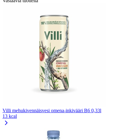
Vastaavia tuotteita
Villi mehukivennäisvesi omena-inkivääri B6 0,33l
13 kcal