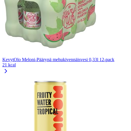
KevytOlo Meloni-Päärynä mehukivennäisvesi 0,33l 12-pack
21 kcal