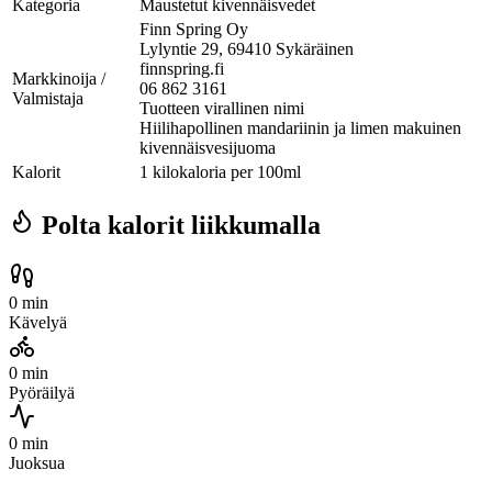
Kategoria
Maustetut kivennäisvedet
Finn Spring Oy
Lylyntie 29, 69410 Sykäräinen
finnspring.fi
Markkinoija /
06 862 3161
Valmistaja
Tuotteen virallinen nimi
Hiilihapollinen mandariinin ja limen makuinen
kivennäisvesijuoma
Kalorit
1 kilokaloria per 100ml
Polta kalorit liikkumalla
0 min
Kävelyä
0 min
Pyöräilyä
0 min
Juoksua