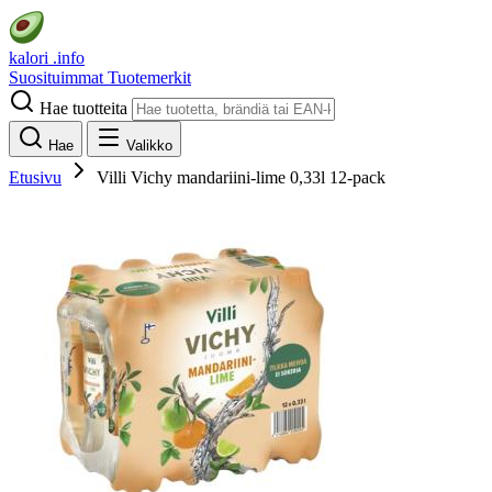
kalori
.info
Suosituimmat
Tuotemerkit
Hae tuotteita
Hae
Valikko
Etusivu
Villi Vichy mandariini-lime 0,33l 12-pack