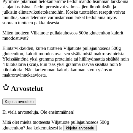
Pyrimme pitämään tietokantamme tiedot mahdollisimman tarkkoina
ja ajantasaisina. Tiedot perustuvat valmistajien ilmoituksiin ja
julkisiin elintarviketietokantoihin. Koska tuotteiden reseptit voivat
muuttua, suosittelemme varmistamaan tarkat tiedot aina myös
suoraan tuotteen pakkauksesta.
Miten tuotteen Viljatuote pullajauhoseos 500g gluteeniton kalorit
muodostuvat?
Elintarvikkeiden, kuten tuotteen Viljatuote pullajauhoseos 500g
gluteeniton, kalorit muodostuvat sen sisältämistä makroravinteista.
Yleissääntönä yksi gramma proteiinia tai hiilihydraattia sisältää noin
4 kilokaloria (kcal), kun taas yksi gramma rasvaa sisältää noin 9
kilokaloria. Näet tarkemman kalorijakauman sivun yläosan
makroravinnekaaviosta.
Arvostelut
Kirjoita arvostelu
Ei vielä arvosteluja. Ole ensimmäinen!
Mitä olet mieltä tuotteesta Viljatuote pullajauhoseos 500g
gluteeniton? Jaa kokemuksesi ja
.
kirjoita arvostelu