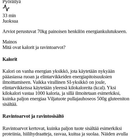
Pyöräilyä
33 min
Juoksua
Arviot perustuvat 70kg painoisen henkilön energiankulutukseen.
Mainos
Mitä ovat kalorit ja ravintoarvot?
Kalorit
Kalori on vanha energian yksikkö, jota käytetään nykyään
pääasiassa ruoan ja elintarvikkeiden energiapitoisuuksien
ilmoittamiseen. Vaikka virallinen SI-yksikkö on joule,
elintarvikkeissa käytetään yleensä kilokaloreita (kcal). Yksi
kilokalori vastaa 1000 kaloria, ja sillä ilmoitetaan esimerkiksi,
kuinka paljon energiaa Viljatuote pullajauhoseos 500g gluteeniton
sisältää.
Ravintoarvot ja ravintosisältö
Ravintoarvot kertovat, kuinka paljon tuote sisältää esimerkiksi
proteiinia, hiilihydraatteja, rasvaa, kuitua ja suolaa. Näiden avulla