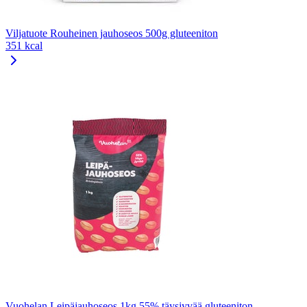
Viljatuote Rouheinen jauhoseos 500g gluteeniton
351 kcal
Vuohelan Leipäjauhoseos 1kg 55% täysjyvää gluteeniton