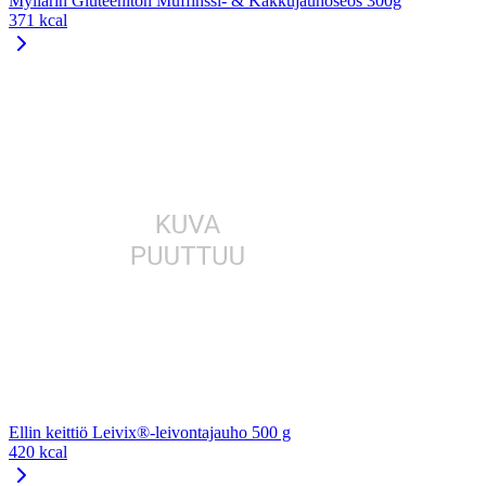
Myllärin Gluteeniton Muffinssi- & Kakkujauhoseos 300g
371 kcal
Ellin keittiö Leivix®-leivontajauho 500 g
420 kcal