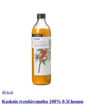
48 kcal
Kaskein tyrnitäysmehu 100% 0,5l luomu