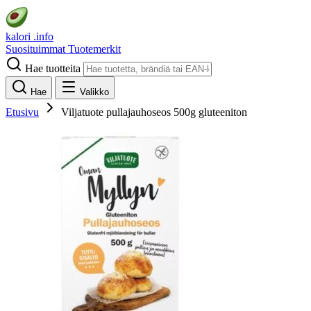
kalori
.info
Suosituimmat
Tuotemerkit
Hae tuotteita
Hae
Valikko
Etusivu
Viljatuote pullajauhoseos 500g gluteeniton