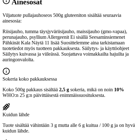
Ainesosat
Viljatuote pullajauhoseos 500g gluteeniton sisältää seuraavia
ainesosia:
Riisijauho, tumma täysjyväriisijauho, maissijauho (gmo-vapaa),
perunajauho, psyllium Allergeenit Ei sisällä Seesaminsiemenet
Pähkinät Kala Näytä 11 lisää Suosittelemme aina tarkistamaan
tuotetiedot myös tuotteen pakkauksesta. Säilytys- ja käyttöohjeet
Säilytys kuivassa ja viileässä. Suojattava voimakkailta hajuilta ja
auringonvalolta.
Sokeria koko pakkauksessa
Koko 500g pakkaus sisältää
2,5 g
sokeria, mikä on noin
10%
WHO:n 25 g:n päivittäisestä enimmäissuosituksesta.
Kuidun lähde
Tuote sisältää vähintään 3 g mutta alle 6 g kuitua / 100 g ja on hyvä
kuidun lähde.