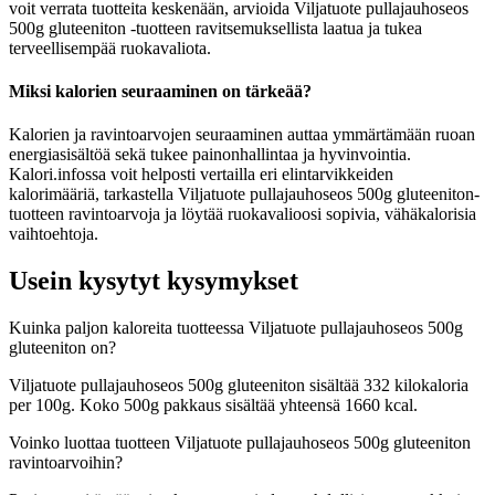
voit verrata tuotteita keskenään, arvioida Viljatuote pullajauhoseos
500g gluteeniton -tuotteen ravitsemuksellista laatua ja tukea
terveellisempää ruokavaliota.
Miksi kalorien seuraaminen on tärkeää?
Kalorien ja ravintoarvojen seuraaminen auttaa ymmärtämään ruoan
energiasisältöä sekä tukee painonhallintaa ja hyvinvointia.
Kalori.infossa voit helposti vertailla eri elintarvikkeiden
kalorimääriä, tarkastella Viljatuote pullajauhoseos 500g gluteeniton-
tuotteen ravintoarvoja ja löytää ruokavalioosi sopivia, vähäkalorisia
vaihtoehtoja.
Usein kysytyt kysymykset
Kuinka paljon kaloreita tuotteessa Viljatuote pullajauhoseos 500g
gluteeniton on?
Viljatuote pullajauhoseos 500g gluteeniton sisältää 332 kilokaloria
per 100g. Koko 500g pakkaus sisältää yhteensä 1660 kcal.
Voinko luottaa tuotteen Viljatuote pullajauhoseos 500g gluteeniton
ravintoarvoihin?