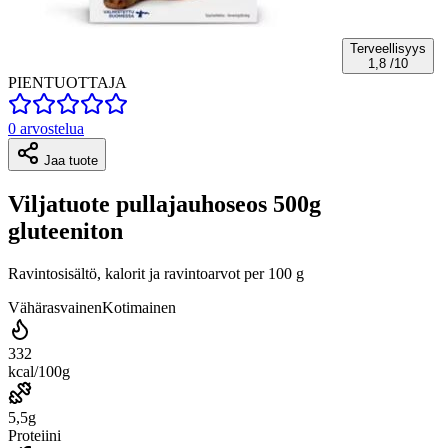
Terveellisyys
1,8
/10
PIENTUOTTAJA
0 arvostelua
Jaa tuote
Viljatuote pullajauhoseos 500g
gluteeniton
Ravintosisältö, kalorit ja ravintoarvot per 100 g
Vähärasvainen
Kotimainen
332
kcal/100g
5,5g
Proteiini