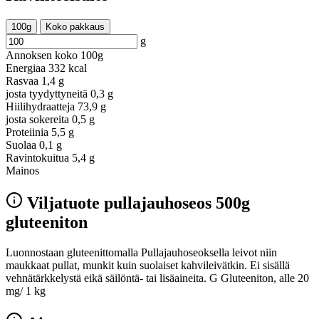
100g
Koko pakkaus
g
Annoksen koko
100g
Energiaa
332 kcal
Rasvaa
1,4 g
josta tyydyttyneitä
0,3 g
Hiilihydraatteja
73,9 g
josta sokereita
0,5 g
Proteiinia
5,5 g
Suolaa
0,1 g
Ravintokuitua
5,4 g
Mainos
Viljatuote pullajauhoseos 500g
gluteeniton
Luonnostaan gluteenittomalla Pullajauhoseoksella leivot niin
maukkaat pullat, munkit kuin suolaiset kahvileivätkin. Ei sisällä
vehnätärkkelystä eikä säilöntä- tai lisäaineita. G Gluteeniton, alle 20
mg/ 1 kg