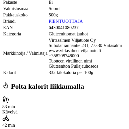
Pakaste
Ei
Valmistusmaa
Suomi
Pakkauskoko
500g
Brändi
PIENTUOTTAJA
EAN
6430041080237
Kategoria
Gluteenittomat jauhot
Virtasalmen Viljatuote Oy
Suholanrannantie 231, 77330 Virtasalmi
www.virtasalmenviljatuote.fi
Markkinoija / Valmistaja
+358208348000
Tuotteen virallinen nimi
Gluteeniton Pullajauhoseos
Kalorit
332 kilokaloria per 100g
Polta kalorit liikkumalla
83 min
Kävelyä
42 min