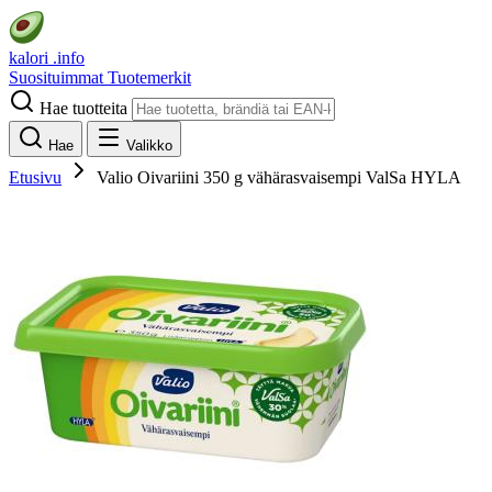
kalori
.info
Suosituimmat
Tuotemerkit
Hae tuotteita
Hae
Valikko
Etusivu
Valio Oivariini 350 g vähärasvaisempi ValSa HYLA