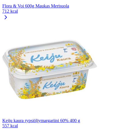
Flora & Voi 600g Maukas Merisuola
712 kcal
Keiju kaura rypsiöljymargariini 60% 400 g
557 kcal