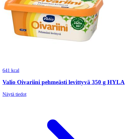
641 kcal
Valio Oivariini pehmeästi levittyvä 350 g HYLA
Näytä tiedot