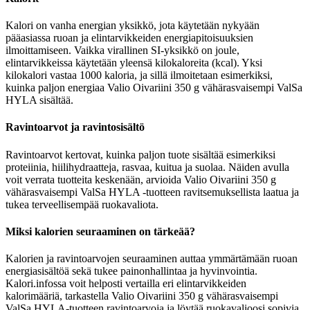
Kalori on vanha energian yksikkö, jota käytetään nykyään
pääasiassa ruoan ja elintarvikkeiden energiapitoisuuksien
ilmoittamiseen. Vaikka virallinen SI-yksikkö on joule,
elintarvikkeissa käytetään yleensä kilokaloreita (kcal). Yksi
kilokalori vastaa 1000 kaloria, ja sillä ilmoitetaan esimerkiksi,
kuinka paljon energiaa Valio Oivariini 350 g vähärasvaisempi ValSa
HYLA sisältää.
Ravintoarvot ja ravintosisältö
Ravintoarvot kertovat, kuinka paljon tuote sisältää esimerkiksi
proteiinia, hiilihydraatteja, rasvaa, kuitua ja suolaa. Näiden avulla
voit verrata tuotteita keskenään, arvioida Valio Oivariini 350 g
vähärasvaisempi ValSa HYLA -tuotteen ravitsemuksellista laatua ja
tukea terveellisempää ruokavaliota.
Miksi kalorien seuraaminen on tärkeää?
Kalorien ja ravintoarvojen seuraaminen auttaa ymmärtämään ruoan
energiasisältöä sekä tukee painonhallintaa ja hyvinvointia.
Kalori.infossa voit helposti vertailla eri elintarvikkeiden
kalorimääriä, tarkastella Valio Oivariini 350 g vähärasvaisempi
ValSa HYLA-tuotteen ravintoarvoja ja löytää ruokavalioosi sopivia,