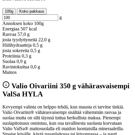
100g
Koko pakkaus
g
Annoksen koko
100g
Energiaa
507 kcal
Rasvaa
57,0 g
josta tyydyttyneitä
22,0 g
Hiilihydraatteja
0,5 g
josta sokereita
0,5 g
Proteiinia
0,3 g
Suolaa
0,9 g
Ravintokuitua
0,0 g
Mainos
Valio Oivariini 350 g vähärasvaisempi
ValSa HYLA
Kevyempi valinta on helppo tehdä, kun mausta ei tarvitse tinkiä.
Valio Oivariini® vähärasvaisempi sisältää vähemmän rasvaa ja
suolaa mutta on silti täynnä tuttua herkullista makua. Pienempi
suolapitoisuus onnistuu, kun osa tavallisesta suolasta korvataan
Valio ValSa® maitosuolalla eli maidon luontaisilla mineraaleilla.
Sipaise leivälle, käytä ruuanlaitossa tai leivonnassa – ja nauti.