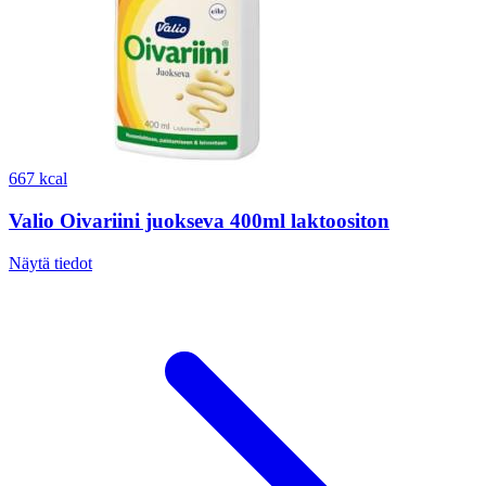
667 kcal
Valio Oivariini juokseva 400ml laktoositon
Näytä tiedot