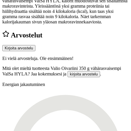
vähärasvaisempi ValSa HYLA, kalorit muodostuvat sen sisältämistä
makroravinteista. Yleissääntönä yksi gramma proteiinia tai
hiilihydraattia sisältää noin 4 kilokaloria (kcal), kun taas yksi
gramma rasvaa sisältää noin 9 kilokaloria. Näet tarkemman
kalorijakauman sivun yläosan makroravinnekaaviosta.
Arvostelut
Kirjoita arvostelu
Ei vielä arvosteluja. Ole ensimmäinen!
Mitä olet mieltä tuotteesta Valio Oivariini 350 g vähärasvaisempi
ValSa HYLA? Jaa kokemuksesi ja
.
kirjoita arvostelu
Energian jakautuminen