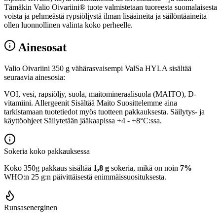
Tämäkin Valio Oivariini® tuote valmistetaan tuoreesta suomalaisesta
voista ja pehmeästä rypsiöljystä ilman lisäaineita ja säilöntäaineita
ollen luonnollinen valinta koko perheelle.
Ainesosat
Valio Oivariini 350 g vähärasvaisempi ValSa HYLA sisältää
seuraavia ainesosia:
VOI, vesi, rapsiöljy, suola, maitomineraalisuola (MAITO), D-
vitamiini. Allergeenit Sisältää Maito Suosittelemme aina
tarkistamaan tuotetiedot myös tuotteen pakkauksesta. Säilytys- ja
käyttöohjeet Säilytetään jääkaapissa +4 - +8°C:ssa.
Sokeria koko pakkauksessa
Koko 350g pakkaus sisältää
1,8 g
sokeria, mikä on noin
7%
WHO:n 25 g:n päivittäisestä enimmäissuosituksesta.
Runsasenerginen