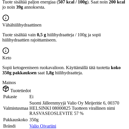
Tuote sisältää paljon energiaa (
507 kcal / 100g
). Saat noin
200 kcal
jo noin
39g
annoksesta.
Vähähiilihydraattinen
Tuote sisältää vain
0,5 g
hiilihydraatteja / 100g ja sopii
hiilihydraattien rajoittamiseen.
Keto
Sopii ketogeeniseen ruokavalioon.
Käyttämällä tätä tuotetta
koko
350g pakkauksen
saat
1,8g
hiilihydraatteja.
Mainos
Tuotetiedot
Pakaste
Ei
Suomi Jälleenmyyjä Valio Oy Meijeritie 6, 00370
Valmistusmaa
HELSINKI 08000825 Tuotteen virallinen nimi
RASVASEOSLEVITE 57 %
Pakkauskoko
350g
Brändi
Valio Oivariini