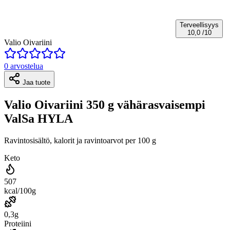
Terveellisyys
10,0
/10
Valio Oivariini
0 arvostelua
Jaa tuote
Valio Oivariini 350 g vähärasvaisempi
ValSa HYLA
Ravintosisältö, kalorit ja ravintoarvot per 100 g
Keto
507
kcal/100g
0,3g
Proteiini