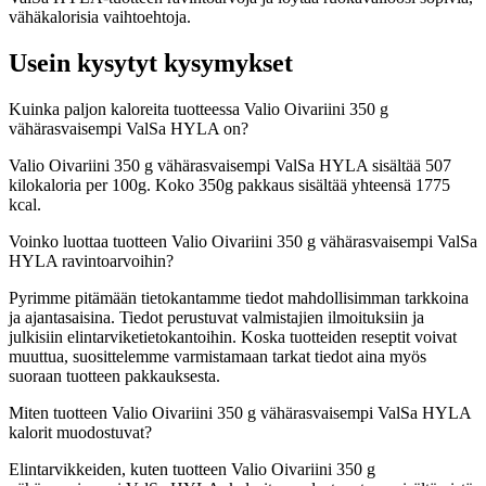
vähäkalorisia vaihtoehtoja.
Usein kysytyt kysymykset
Kuinka paljon kaloreita tuotteessa Valio Oivariini 350 g
vähärasvaisempi ValSa HYLA on?
Valio Oivariini 350 g vähärasvaisempi ValSa HYLA sisältää 507
kilokaloria per 100g. Koko 350g pakkaus sisältää yhteensä 1775
kcal.
Voinko luottaa tuotteen Valio Oivariini 350 g vähärasvaisempi ValSa
HYLA ravintoarvoihin?
Pyrimme pitämään tietokantamme tiedot mahdollisimman tarkkoina
ja ajantasaisina. Tiedot perustuvat valmistajien ilmoituksiin ja
julkisiin elintarviketietokantoihin. Koska tuotteiden reseptit voivat
muuttua, suosittelemme varmistamaan tarkat tiedot aina myös
suoraan tuotteen pakkauksesta.
Miten tuotteen Valio Oivariini 350 g vähärasvaisempi ValSa HYLA
kalorit muodostuvat?
Elintarvikkeiden, kuten tuotteen Valio Oivariini 350 g