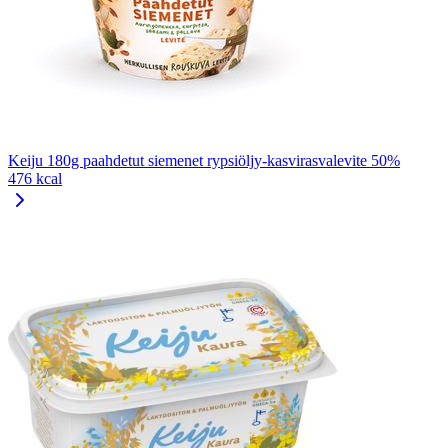
Keiju 180g paahdetut siemenet rypsiöljy-kasvirasvalevite 50%
476 kcal