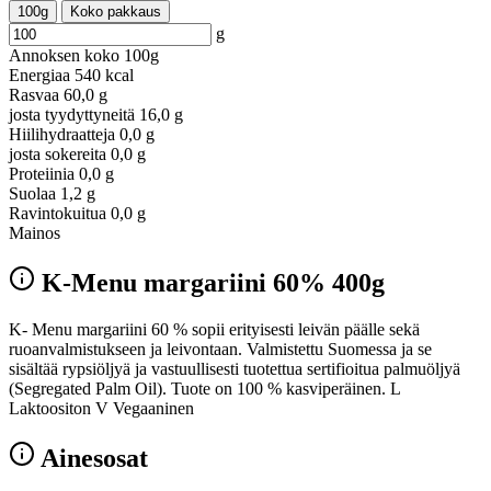
100g
Koko pakkaus
g
Annoksen koko
100g
Energiaa
540 kcal
Rasvaa
60,0 g
josta tyydyttyneitä
16,0 g
Hiilihydraatteja
0,0 g
josta sokereita
0,0 g
Proteiinia
0,0 g
Suolaa
1,2 g
Ravintokuitua
0,0 g
Mainos
K-Menu margariini 60% 400g
K- Menu margariini 60 % sopii erityisesti leivän päälle sekä
ruoanvalmistukseen ja leivontaan. Valmistettu Suomessa ja se
sisältää rypsiöljyä ja vastuullisesti tuotettua sertifioitua palmuöljyä
(Segregated Palm Oil). Tuote on 100 % kasviperäinen. L
Laktoositon V Vegaaninen
Ainesosat