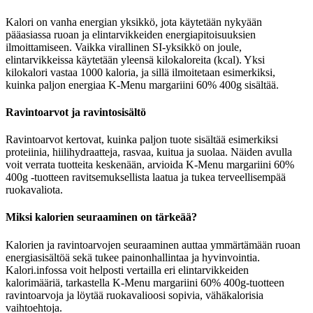
Kalori on vanha energian yksikkö, jota käytetään nykyään
pääasiassa ruoan ja elintarvikkeiden energiapitoisuuksien
ilmoittamiseen. Vaikka virallinen SI-yksikkö on joule,
elintarvikkeissa käytetään yleensä kilokaloreita (kcal). Yksi
kilokalori vastaa 1000 kaloria, ja sillä ilmoitetaan esimerkiksi,
kuinka paljon energiaa K-Menu margariini 60% 400g sisältää.
Ravintoarvot ja ravintosisältö
Ravintoarvot kertovat, kuinka paljon tuote sisältää esimerkiksi
proteiinia, hiilihydraatteja, rasvaa, kuitua ja suolaa. Näiden avulla
voit verrata tuotteita keskenään, arvioida K-Menu margariini 60%
400g -tuotteen ravitsemuksellista laatua ja tukea terveellisempää
ruokavaliota.
Miksi kalorien seuraaminen on tärkeää?
Kalorien ja ravintoarvojen seuraaminen auttaa ymmärtämään ruoan
energiasisältöä sekä tukee painonhallintaa ja hyvinvointia.
Kalori.infossa voit helposti vertailla eri elintarvikkeiden
kalorimääriä, tarkastella K-Menu margariini 60% 400g-tuotteen
ravintoarvoja ja löytää ruokavalioosi sopivia, vähäkalorisia
vaihtoehtoja.