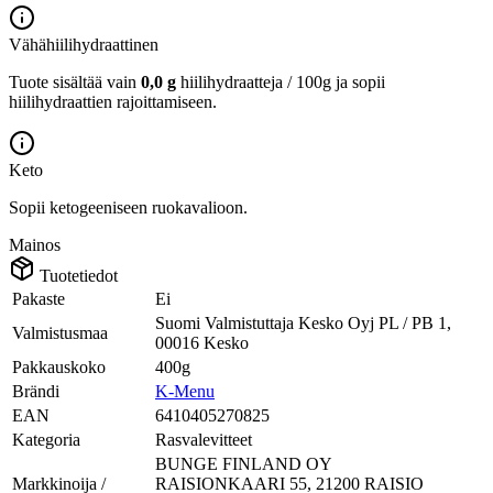
Vähähiilihydraattinen
Tuote sisältää vain
0,0 g
hiilihydraatteja / 100g ja sopii
hiilihydraattien rajoittamiseen.
Keto
Sopii ketogeeniseen ruokavalioon.
Mainos
Tuotetiedot
Pakaste
Ei
Suomi Valmistuttaja Kesko Oyj PL / PB 1,
Valmistusmaa
00016 Kesko
Pakkauskoko
400g
Brändi
K-Menu
EAN
6410405270825
Kategoria
Rasvalevitteet
BUNGE FINLAND OY
Markkinoija /
RAISIONKAARI 55, 21200 RAISIO