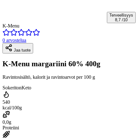
Terveellisyys
8,7
/10
K-Menu
0 arvostelua
Jaa tuote
K-Menu margariini 60% 400g
Ravintosisältö, kalorit ja ravintoarvot per 100 g
Sokeriton
Keto
540
kcal/100g
0,0g
Proteiini