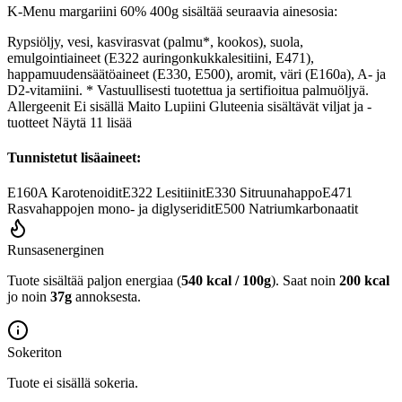
K-Menu margariini 60% 400g sisältää seuraavia ainesosia:
Rypsiöljy, vesi, kasvirasvat (palmu*, kookos), suola,
emulgointiaineet (E322 auringonkukkalesitiini, E471),
happamuudensäätöaineet (E330, E500), aromit, väri (E160a), A- ja
D2-vitamiini. * Vastuullisesti tuotettua ja sertifioitua palmuöljyä.
Allergeenit Ei sisällä Maito Lupiini Gluteenia sisältävät viljat ja -
tuotteet Näytä 11 lisää
Tunnistetut lisäaineet:
E160A
Karotenoidit
E322
Lesitiinit
E330
Sitruunahappo
E471
Rasvahappojen mono- ja diglyseridit
E500
Natriumkarbonaatit
Runsasenerginen
Tuote sisältää paljon energiaa (
540 kcal / 100g
). Saat noin
200 kcal
jo noin
37g
annoksesta.
Sokeriton
Tuote ei sisällä sokeria.