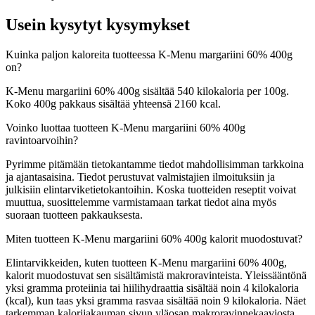
Usein kysytyt kysymykset
Kuinka paljon kaloreita tuotteessa K-Menu margariini 60% 400g
on?
K-Menu margariini 60% 400g sisältää 540 kilokaloria per 100g.
Koko 400g pakkaus sisältää yhteensä 2160 kcal.
Voinko luottaa tuotteen K-Menu margariini 60% 400g
ravintoarvoihin?
Pyrimme pitämään tietokantamme tiedot mahdollisimman tarkkoina
ja ajantasaisina. Tiedot perustuvat valmistajien ilmoituksiin ja
julkisiin elintarviketietokantoihin. Koska tuotteiden reseptit voivat
muuttua, suosittelemme varmistamaan tarkat tiedot aina myös
suoraan tuotteen pakkauksesta.
Miten tuotteen K-Menu margariini 60% 400g kalorit muodostuvat?
Elintarvikkeiden, kuten tuotteen K-Menu margariini 60% 400g,
kalorit muodostuvat sen sisältämistä makroravinteista. Yleissääntönä
yksi gramma proteiinia tai hiilihydraattia sisältää noin 4 kilokaloria
(kcal), kun taas yksi gramma rasvaa sisältää noin 9 kilokaloria. Näet
tarkemman kalorijakauman sivun yläosan makroravinnekaaviosta.