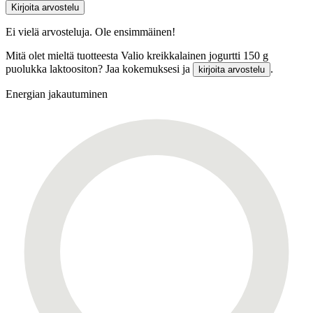
Kirjoita arvostelu
Ei vielä arvosteluja. Ole ensimmäinen!
Mitä olet mieltä tuotteesta Valio kreikkalainen jogurtti 150 g
puolukka laktoositon? Jaa kokemuksesi ja
.
kirjoita arvostelu
Energian jakautuminen