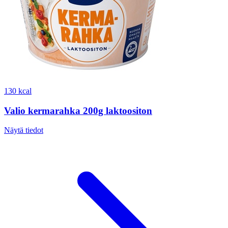
130 kcal
Valio kermarahka 200g laktoositon
Näytä tiedot