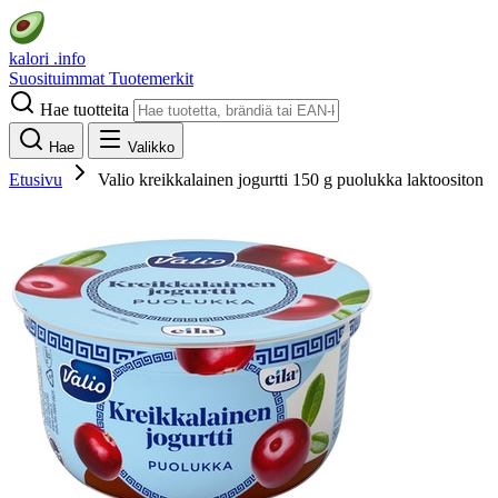
kalori
.info
Suosituimmat
Tuotemerkit
Hae tuotteita
Hae
Valikko
Etusivu
Valio kreikkalainen jogurtti 150 g puolukka laktoositon