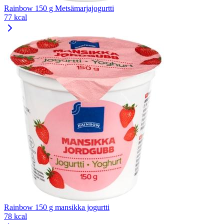
Rainbow 150 g Metsämarjajogurtti
77 kcal
Rainbow 150 g mansikka jogurtti
78 kcal