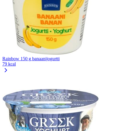
Rainbow 150 g banaanijogurtti
79 kcal