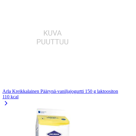
Arla Kreikkalainen Päärynä-vaniljajogurtti 150 g laktoositon
110 kcal