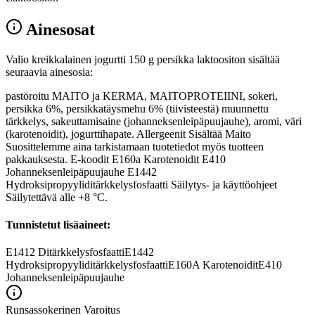
Ainesosat
Valio kreikkalainen jogurtti 150 g persikka laktoositon sisältää
seuraavia ainesosia:
pastöroitu MAITO ja KERMA, MAITOPROTEIINI, sokeri,
persikka 6%, persikkatäysmehu 6% (tiivisteestä) muunnettu
tärkkelys, sakeuttamisaine (johanneksenleipäpuujauhe), aromi, väri
(karotenoidit), jogurttihapate. Allergeenit Sisältää Maito
Suosittelemme aina tarkistamaan tuotetiedot myös tuotteen
pakkauksesta. E-koodit E160a Karotenoidit E410
Johanneksenleipäpuujauhe E1442
Hydroksipropyyliditärkkelysfosfaatti Säilytys- ja käyttöohjeet
Säilytettävä alle +8 °C.
Tunnistetut lisäaineet:
E1412
Ditärkkelysfosfaatti
E1442
Hydroksipropyyliditärkkelysfosfaatti
E160A
Karotenoidit
E410
Johanneksenleipäpuujauhe
Runsassokerinen
Varoitus