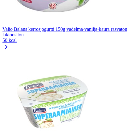
Valio Balans kerrosjogurtti 150g vadelma-vanilja-kaura rasvaton
laktoositon
50 kcal