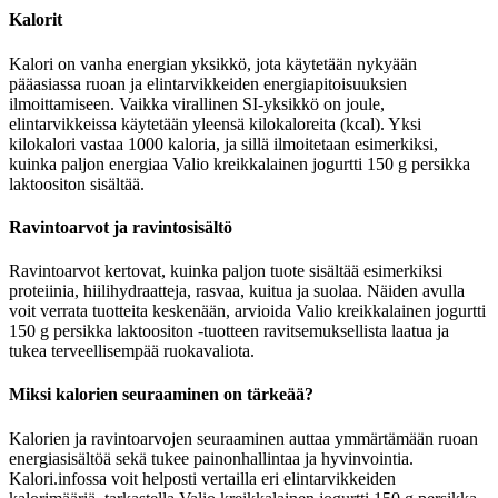
Kalorit
Kalori on vanha energian yksikkö, jota käytetään nykyään
pääasiassa ruoan ja elintarvikkeiden energiapitoisuuksien
ilmoittamiseen. Vaikka virallinen SI-yksikkö on joule,
elintarvikkeissa käytetään yleensä kilokaloreita (kcal). Yksi
kilokalori vastaa 1000 kaloria, ja sillä ilmoitetaan esimerkiksi,
kuinka paljon energiaa Valio kreikkalainen jogurtti 150 g persikka
laktoositon sisältää.
Ravintoarvot ja ravintosisältö
Ravintoarvot kertovat, kuinka paljon tuote sisältää esimerkiksi
proteiinia, hiilihydraatteja, rasvaa, kuitua ja suolaa. Näiden avulla
voit verrata tuotteita keskenään, arvioida Valio kreikkalainen jogurtti
150 g persikka laktoositon -tuotteen ravitsemuksellista laatua ja
tukea terveellisempää ruokavaliota.
Miksi kalorien seuraaminen on tärkeää?
Kalorien ja ravintoarvojen seuraaminen auttaa ymmärtämään ruoan
energiasisältöä sekä tukee painonhallintaa ja hyvinvointia.
Kalori.infossa voit helposti vertailla eri elintarvikkeiden