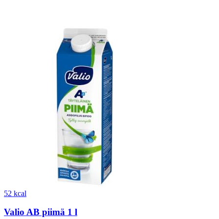
52 kcal
Valio AB piimä 1 l