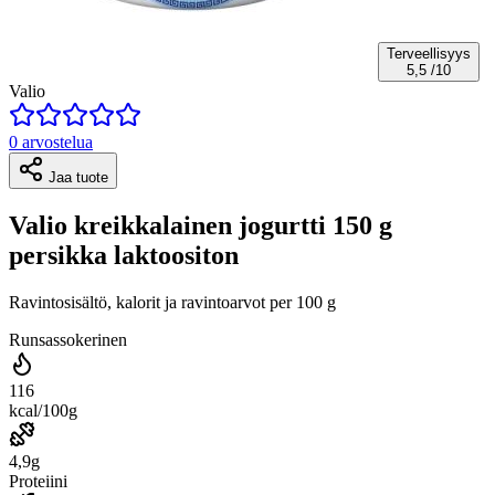
Terveellisyys
5,5
/10
Valio
0 arvostelua
Jaa tuote
Valio kreikkalainen jogurtti 150 g
persikka laktoositon
Ravintosisältö, kalorit ja ravintoarvot per 100 g
Runsassokerinen
116
kcal/100g
4,9g
Proteiini