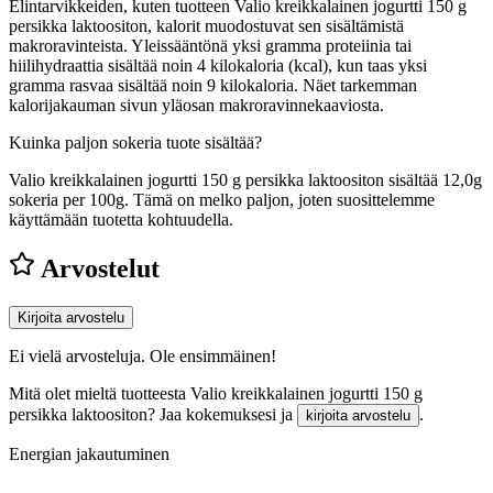
Elintarvikkeiden, kuten tuotteen Valio kreikkalainen jogurtti 150 g
persikka laktoositon, kalorit muodostuvat sen sisältämistä
makroravinteista. Yleissääntönä yksi gramma proteiinia tai
hiilihydraattia sisältää noin 4 kilokaloria (kcal), kun taas yksi
gramma rasvaa sisältää noin 9 kilokaloria. Näet tarkemman
kalorijakauman sivun yläosan makroravinnekaaviosta.
Kuinka paljon sokeria tuote sisältää?
Valio kreikkalainen jogurtti 150 g persikka laktoositon sisältää 12,0g
sokeria per 100g.
Tämä on melko paljon, joten suosittelemme
käyttämään tuotetta kohtuudella.
Arvostelut
Kirjoita arvostelu
Ei vielä arvosteluja. Ole ensimmäinen!
Mitä olet mieltä tuotteesta Valio kreikkalainen jogurtti 150 g
persikka laktoositon? Jaa kokemuksesi ja
.
kirjoita arvostelu
Energian jakautuminen