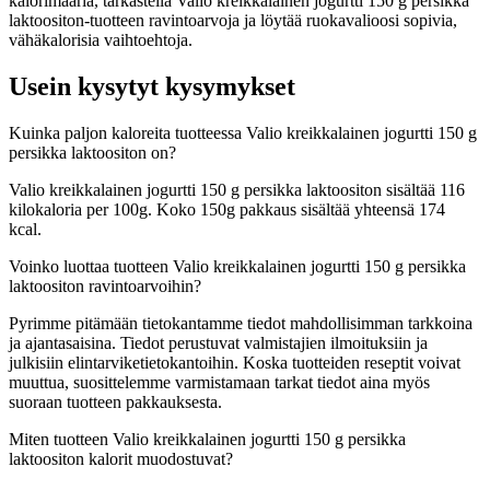
kalorimääriä, tarkastella Valio kreikkalainen jogurtti 150 g persikka
laktoositon-tuotteen ravintoarvoja ja löytää ruokavalioosi sopivia,
vähäkalorisia vaihtoehtoja.
Usein kysytyt kysymykset
Kuinka paljon kaloreita tuotteessa Valio kreikkalainen jogurtti 150 g
persikka laktoositon on?
Valio kreikkalainen jogurtti 150 g persikka laktoositon sisältää 116
kilokaloria per 100g. Koko 150g pakkaus sisältää yhteensä 174
kcal.
Voinko luottaa tuotteen Valio kreikkalainen jogurtti 150 g persikka
laktoositon ravintoarvoihin?
Pyrimme pitämään tietokantamme tiedot mahdollisimman tarkkoina
ja ajantasaisina. Tiedot perustuvat valmistajien ilmoituksiin ja
julkisiin elintarviketietokantoihin. Koska tuotteiden reseptit voivat
muuttua, suosittelemme varmistamaan tarkat tiedot aina myös
suoraan tuotteen pakkauksesta.
Miten tuotteen Valio kreikkalainen jogurtti 150 g persikka
laktoositon kalorit muodostuvat?