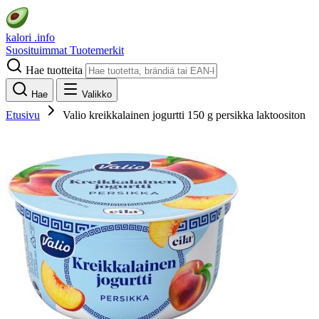
kalori
.info
Suosituimmat
Tuotemerkit
Hae tuotteita
Hae
Valikko
Etusivu
Valio kreikkalainen jogurtti 150 g persikka laktoositon