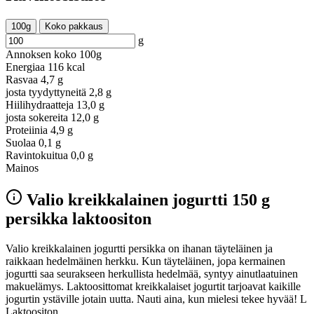
100g
Koko pakkaus
g
Annoksen koko
100g
Energiaa
116 kcal
Rasvaa
4,7 g
josta tyydyttyneitä
2,8 g
Hiilihydraatteja
13,0 g
josta sokereita
12,0 g
Proteiinia
4,9 g
Suolaa
0,1 g
Ravintokuitua
0,0 g
Mainos
Valio kreikkalainen jogurtti 150 g
persikka laktoositon
Valio kreikkalainen jogurtti persikka on ihanan täyteläinen ja
raikkaan hedelmäinen herkku. Kun täyteläinen, jopa kermainen
jogurtti saa seurakseen herkullista hedelmää, syntyy ainutlaatuinen
makuelämys. Laktoosittomat kreikkalaiset jogurtit tarjoavat kaikille
jogurtin ystäville jotain uutta. Nauti aina, kun mielesi tekee hyvää! L
Laktoositon