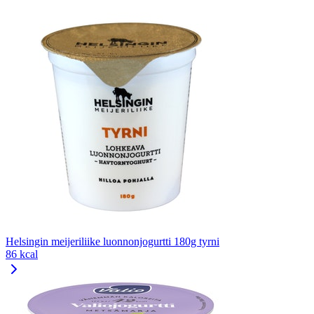
Helsingin meijeriliike luonnonjogurtti 180g tyrni
86 kcal