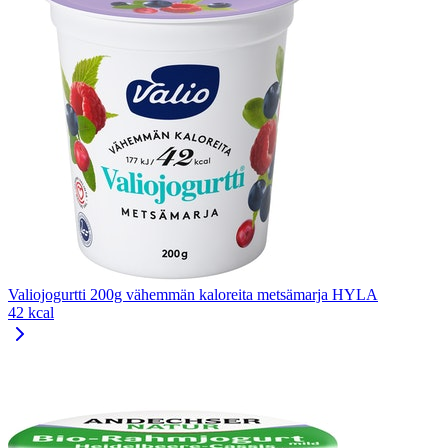
Valiojogurtti 200g vähemmän kaloreita metsämarja HYLA
42 kcal