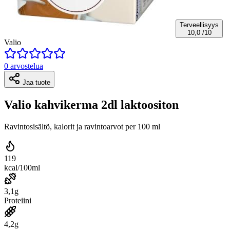
Terveellisyys
10,0
/10
Valio
0 arvostelua
Jaa tuote
Valio kahvikerma 2dl laktoositon
Ravintosisältö, kalorit ja ravintoarvot per 100 ml
119
kcal/100ml
3,1g
Proteiini
4,2g