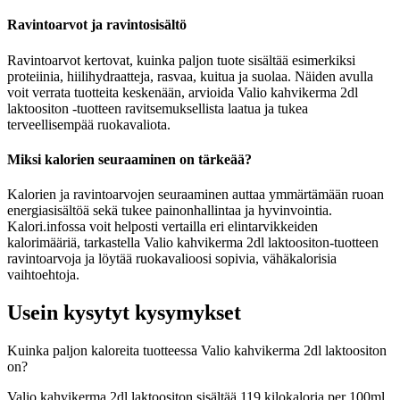
Ravintoarvot ja ravintosisältö
Ravintoarvot kertovat, kuinka paljon tuote sisältää esimerkiksi
proteiinia, hiilihydraatteja, rasvaa, kuitua ja suolaa. Näiden avulla
voit verrata tuotteita keskenään, arvioida Valio kahvikerma 2dl
laktoositon -tuotteen ravitsemuksellista laatua ja tukea
terveellisempää ruokavaliota.
Miksi kalorien seuraaminen on tärkeää?
Kalorien ja ravintoarvojen seuraaminen auttaa ymmärtämään ruoan
energiasisältöä sekä tukee painonhallintaa ja hyvinvointia.
Kalori.infossa voit helposti vertailla eri elintarvikkeiden
kalorimääriä, tarkastella Valio kahvikerma 2dl laktoositon-tuotteen
ravintoarvoja ja löytää ruokavalioosi sopivia, vähäkalorisia
vaihtoehtoja.
Usein kysytyt kysymykset
Kuinka paljon kaloreita tuotteessa Valio kahvikerma 2dl laktoositon
on?
Valio kahvikerma 2dl laktoositon sisältää 119 kilokaloria per 100ml.