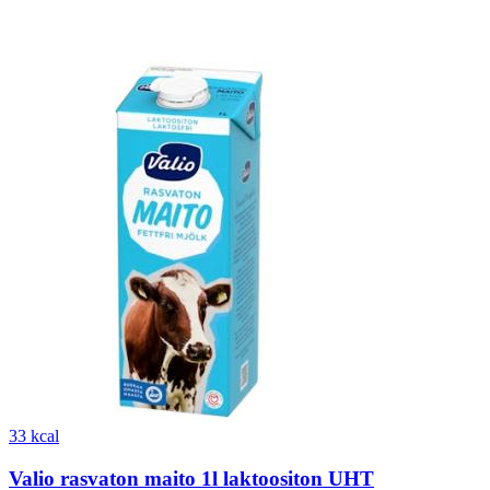
33 kcal
Valio rasvaton maito 1l laktoositon UHT