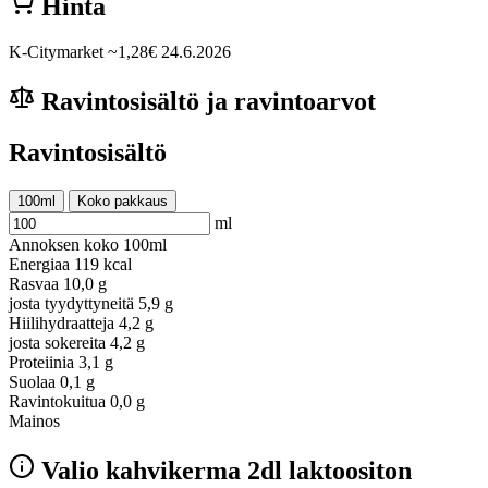
Hinta
K-Citymarket
~1,28€
24.6.2026
Ravintosisältö ja ravintoarvot
Ravintosisältö
100ml
Koko pakkaus
ml
Annoksen koko
100ml
Energiaa
119 kcal
Rasvaa
10,0 g
josta tyydyttyneitä
5,9 g
Hiilihydraatteja
4,2 g
josta sokereita
4,2 g
Proteiinia
3,1 g
Suolaa
0,1 g
Ravintokuitua
0,0 g
Mainos
Valio kahvikerma 2dl laktoositon