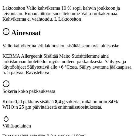
Laktoositon Valio kahvikerma 10 % sopii kahvin joukkoon ja
leivontaan. Ruoanlaittoon suosittelemme Valio ruokakermaa.
Kahvikerma ei vaahtoudu. L Laktoositon
Ainesosat
Valio kahvikerma 2dl laktoositon sisältää seuraavia ainesosia:
KERMA Allergeenit Sisältää Maito Suosittelemme aina
tarkistamaan tuotetiedot myös tuotteen pakkauksesta. Säilytys- ja
käyttöohjeet Säilytettävä alle +6 °C:ssa. Säilyy avattuna jääkaapissa
n. 5 päivää. Ravistettava
Sokeria koko pakkauksessa
Koko 0,2l pakkaus sisältää
8,4 g
sokeria, mikä on noin
34%
WHO:n 25 g:n päivittäisestä enimmäissuosituksesta.
Vähäsuolainen