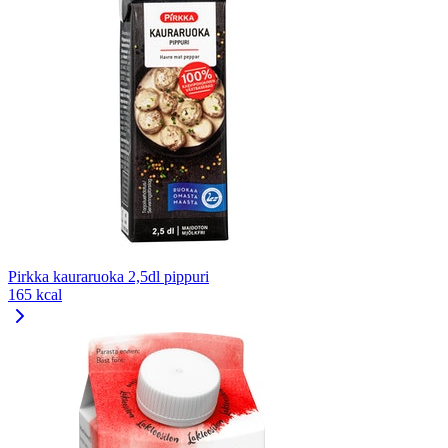
Pirkka kauraruoka 2,5dl pippuri
165 kcal