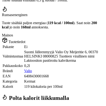
Tuote sisältää enintään 0,3 g suolaa / 100ml.
Runsasenerginen
Tuote sisältää paljon energiaa (
119 kcal / 100ml
). Saat noin
200
kcal
jo noin
168ml
annoksesta.
Mainos
Tuotetiedot
Pakaste
Ei
Suomi Jälleenmyyjä Valio Oy Meijeritie 6, 00370
Valmistusmaa
HELSINKI 08000825 Tuotteen virallinen nimi
Laktoositon pastöroitu kahvikerma
Pakkauskoko
0,2l
Brändi
Valio
EAN
6408430001668
Kategoria
Kermat
Kalorit
119 kilokaloria per 100ml
Polta kalorit liikkumalla