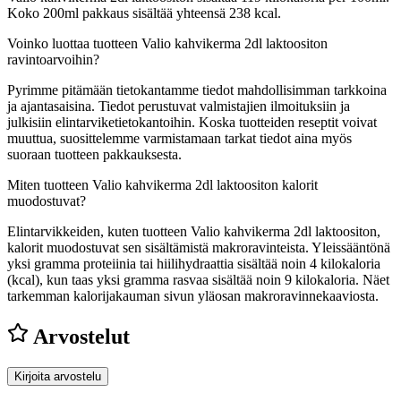
Koko 200ml pakkaus sisältää yhteensä 238 kcal.
Voinko luottaa tuotteen Valio kahvikerma 2dl laktoositon
ravintoarvoihin?
Pyrimme pitämään tietokantamme tiedot mahdollisimman tarkkoina
ja ajantasaisina. Tiedot perustuvat valmistajien ilmoituksiin ja
julkisiin elintarviketietokantoihin. Koska tuotteiden reseptit voivat
muuttua, suosittelemme varmistamaan tarkat tiedot aina myös
suoraan tuotteen pakkauksesta.
Miten tuotteen Valio kahvikerma 2dl laktoositon kalorit
muodostuvat?
Elintarvikkeiden, kuten tuotteen Valio kahvikerma 2dl laktoositon,
kalorit muodostuvat sen sisältämistä makroravinteista. Yleissääntönä
yksi gramma proteiinia tai hiilihydraattia sisältää noin 4 kilokaloria
(kcal), kun taas yksi gramma rasvaa sisältää noin 9 kilokaloria. Näet
tarkemman kalorijakauman sivun yläosan makroravinnekaaviosta.
Arvostelut
Kirjoita arvostelu