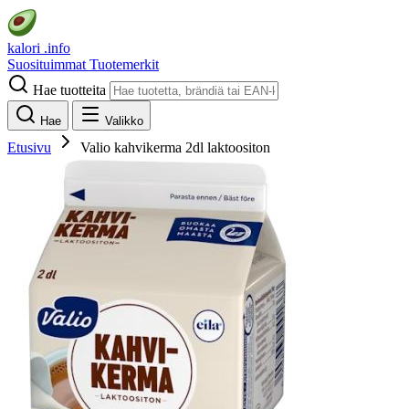
kalori
.info
Suosituimmat
Tuotemerkit
Hae tuotteita
Hae
Valikko
Etusivu
Valio kahvikerma 2dl laktoositon