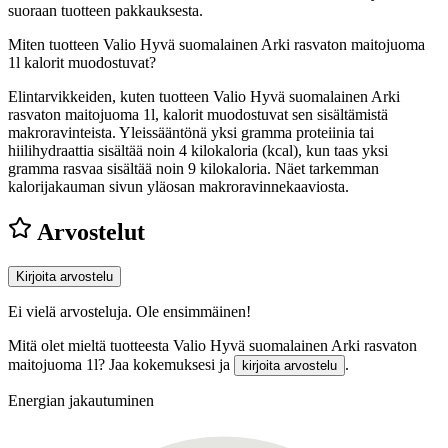
suoraan tuotteen pakkauksesta.
Miten tuotteen Valio Hyvä suomalainen Arki rasvaton maitojuoma
1l kalorit muodostuvat?
Elintarvikkeiden, kuten tuotteen Valio Hyvä suomalainen Arki
rasvaton maitojuoma 1l, kalorit muodostuvat sen sisältämistä
makroravinteista. Yleissääntönä yksi gramma proteiinia tai
hiilihydraattia sisältää noin 4 kilokaloria (kcal), kun taas yksi
gramma rasvaa sisältää noin 9 kilokaloria. Näet tarkemman
kalorijakauman sivun yläosan makroravinnekaaviosta.
Arvostelut
Kirjoita arvostelu
Ei vielä arvosteluja. Ole ensimmäinen!
Mitä olet mieltä tuotteesta Valio Hyvä suomalainen Arki rasvaton
maitojuoma 1l? Jaa kokemuksesi ja
.
kirjoita arvostelu
Energian jakautuminen