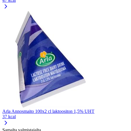
47 kcal
Arla Annosmaito 100x2 cl laktoositon 1,5% UHT
37 kcal
Samalta valmistajalta