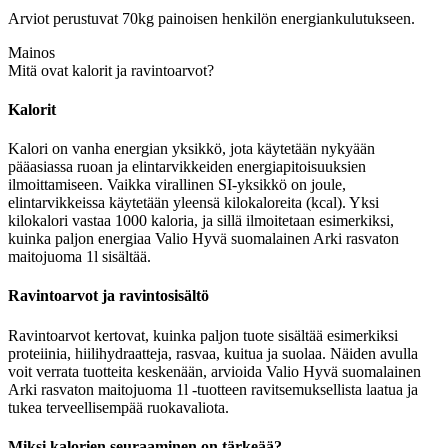
Arviot perustuvat 70kg painoisen henkilön energiankulutukseen.
Mainos
Mitä ovat kalorit ja ravintoarvot?
Kalorit
Kalori on vanha energian yksikkö, jota käytetään nykyään
pääasiassa ruoan ja elintarvikkeiden energiapitoisuuksien
ilmoittamiseen. Vaikka virallinen SI-yksikkö on joule,
elintarvikkeissa käytetään yleensä kilokaloreita (kcal). Yksi
kilokalori vastaa 1000 kaloria, ja sillä ilmoitetaan esimerkiksi,
kuinka paljon energiaa Valio Hyvä suomalainen Arki rasvaton
maitojuoma 1l sisältää.
Ravintoarvot ja ravintosisältö
Ravintoarvot kertovat, kuinka paljon tuote sisältää esimerkiksi
proteiinia, hiilihydraatteja, rasvaa, kuitua ja suolaa. Näiden avulla
voit verrata tuotteita keskenään, arvioida Valio Hyvä suomalainen
Arki rasvaton maitojuoma 1l -tuotteen ravitsemuksellista laatua ja
tukea terveellisempää ruokavaliota.
Miksi kalorien seuraaminen on tärkeää?