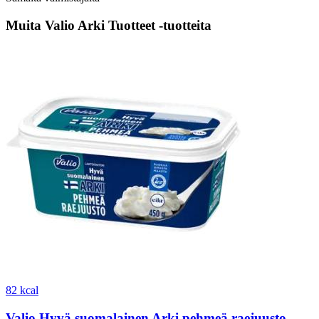
Muita Valio Arki Tuotteet -tuotteita
82 kcal
Valio Hyvä suomalainen Arki pehmeä raejuusto