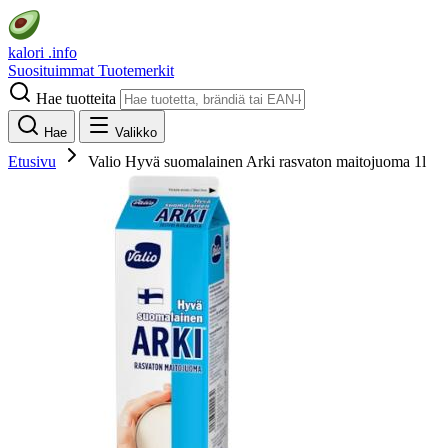
kalori
.info
Suosituimmat
Tuotemerkit
Hae tuotteita
Hae
Valikko
Etusivu
Valio Hyvä suomalainen Arki rasvaton maitojuoma 1l