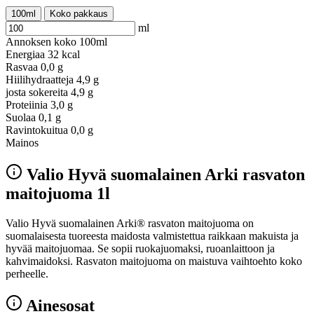
100ml
Koko pakkaus
ml
Annoksen koko
100ml
Energiaa
32 kcal
Rasvaa
0,0 g
Hiilihydraatteja
4,9 g
josta sokereita
4,9 g
Proteiinia
3,0 g
Suolaa
0,1 g
Ravintokuitua
0,0 g
Mainos
Valio Hyvä suomalainen Arki rasvaton
maitojuoma 1l
Valio Hyvä suomalainen Arki® rasvaton maitojuoma on
suomalaisesta tuoreesta maidosta valmistettua raikkaan makuista ja
hyvää maitojuomaa. Se sopii ruokajuomaksi, ruoanlaittoon ja
kahvimaidoksi. Rasvaton maitojuoma on maistuva vaihtoehto koko
perheelle.
Ainesosat