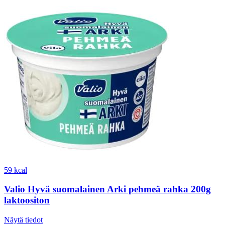
59 kcal
Valio Hyvä suomalainen Arki pehmeä rahka 200g
laktoositon
Näytä tiedot