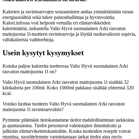
Kalorien ja ravintoarvojen seuraaminen auttaa ymmärtämään ruoan
energiasisältöä sekä tukee painonhallintaa ja hyvinvointia.
Kalori.infossa voit helposti vertailla eri elintarvikkeiden
kalorimääriä, tarkastella Valio Hyvä suomalainen Arki rasvaton
maitojuoma 1l-tuotteen ravintoarvoja ja löytää ruokavalioosi sopivia,
vähäkalorisia vaihtoehtoja.
Usein kysytyt kysymykset
Kuinka paljon kaloreita tuotteessa Valio Hyvä suomalainen Arki
rasvaton maitojuoma 1l on?
Valio Hyvä suomalainen Arki rasvaton maitojuoma 1l sisältää 32
kilokaloria per 100ml. Koko 1000ml pakkaus sisältää yhteensä 320
kcal.
Voinko luottaa tuotteen Valio Hyvä suomalainen Arki rasvaton
maitojuoma 1l ravintoarvoihin?
Pyrimme pitämään tietokantamme tiedot mahdollisimman tarkkoina
ja ajantasaisina. Tiedot perustuvat valmistajien ilmoituksiin ja
julkisiin elintarviketietokantoihin. Koska tuotteiden reseptit voivat
muuttua, suosittelemme varmistamaan tarkat tiedot aina myös