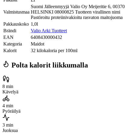
Suomi Jälleenmyyjä Valio Oy Meijeritie 6, 00370
Valmistusmaa
HELSINKI 08000825 Tuotteen virallinen nimi
Pastöroitu proteiinivakioitu rasvaton maitojuoma
Pakkauskoko
1,0l
Brändi
Valio Arki Tuotteet
EAN
6408430000432
Kategoria
Maidot
Kalorit
32 kilokaloria per 100ml
Polta kalorit liikkumalla
8 min
Kävelyä
4 min
Pyöräilyä
3 min
Juoksua