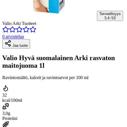
Terveellisyys
3,4
/10
Valio Arki Tuotteet
0 arvostelua
Jaa tuote
Valio Hyvä suomalainen Arki rasvaton
maitojuoma 1l
Ravintosisältö, kalorit ja ravintoarvot per 100 ml
32
kcal/100ml
3,0g
Proteiini