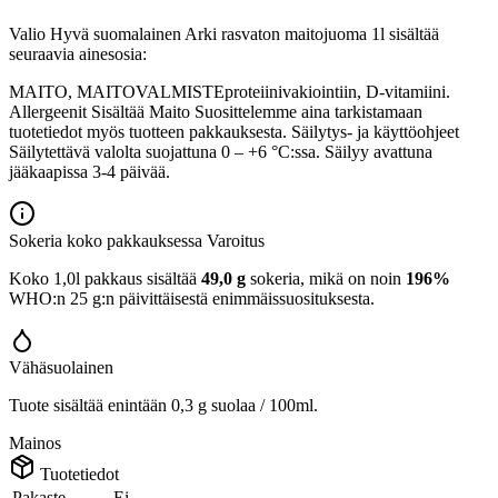
Valio Hyvä suomalainen Arki rasvaton maitojuoma 1l sisältää
seuraavia ainesosia:
MAITO, MAITOVALMISTEproteiinivakiointiin, D-vitamiini.
Allergeenit Sisältää Maito Suosittelemme aina tarkistamaan
tuotetiedot myös tuotteen pakkauksesta. Säilytys- ja käyttöohjeet
Säilytettävä valolta suojattuna 0 – +6 °C:ssa. Säilyy avattuna
jääkaapissa 3-4 päivää.
Sokeria koko pakkauksessa
Varoitus
Koko 1,0l pakkaus sisältää
49,0 g
sokeria, mikä on noin
196%
WHO:n 25 g:n päivittäisestä enimmäissuosituksesta.
Vähäsuolainen
Tuote sisältää enintään 0,3 g suolaa / 100ml.
Mainos
Tuotetiedot
Pakaste
Ei