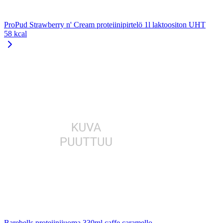
ProPud Strawberry n' Cream proteiinipirtelö 1l laktoositon UHT
58 kcal
Barebells proteiinijuoma 330ml caffe caramello