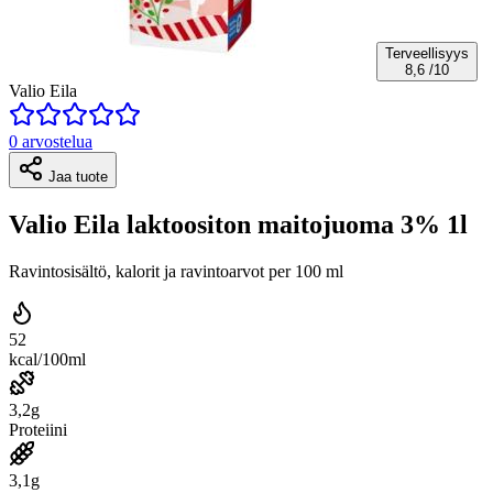
Terveellisyys
8,6
/10
Valio Eila
0 arvostelua
Jaa tuote
Valio Eila laktoositon maitojuoma 3% 1l
Ravintosisältö, kalorit ja ravintoarvot per 100 ml
52
kcal/100ml
3,2g
Proteiini
3,1g