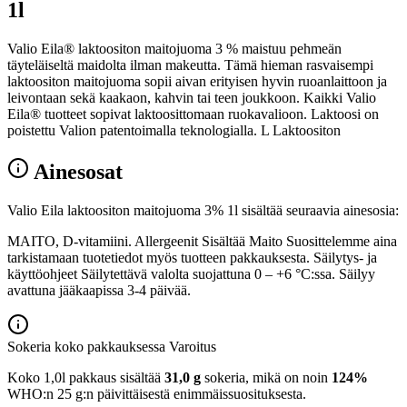
1l
Valio Eila® laktoositon maitojuoma 3 % maistuu pehmeän
täyteläiseltä maidolta ilman makeutta. Tämä hieman rasvaisempi
laktoositon maitojuoma sopii aivan erityisen hyvin ruoanlaittoon ja
leivontaan sekä kaakaon, kahvin tai teen joukkoon. Kaikki Valio
Eila® tuotteet sopivat laktoosittomaan ruokavalioon. Laktoosi on
poistettu Valion patentoimalla teknologialla. L Laktoositon
Ainesosat
Valio Eila laktoositon maitojuoma 3% 1l sisältää seuraavia ainesosia:
MAITO, D-vitamiini. Allergeenit Sisältää Maito Suosittelemme aina
tarkistamaan tuotetiedot myös tuotteen pakkauksesta. Säilytys- ja
käyttöohjeet Säilytettävä valolta suojattuna 0 – +6 °C:ssa. Säilyy
avattuna jääkaapissa 3-4 päivää.
Sokeria koko pakkauksessa
Varoitus
Koko 1,0l pakkaus sisältää
31,0 g
sokeria, mikä on noin
124%
WHO:n 25 g:n päivittäisestä enimmäissuosituksesta.