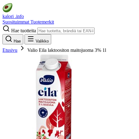
kalori
.info
Suosituimmat
Tuotemerkit
Hae tuotteita
Hae
Valikko
Etusivu
Valio Eila laktoositon maitojuoma 3% 1l