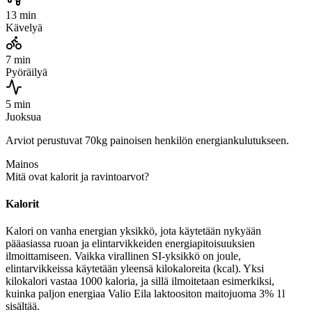
13 min
Kävelyä
7 min
Pyöräilyä
5 min
Juoksua
Arviot perustuvat 70kg painoisen henkilön energiankulutukseen.
Mainos
Mitä ovat kalorit ja ravintoarvot?
Kalorit
Kalori on vanha energian yksikkö, jota käytetään nykyään
pääasiassa ruoan ja elintarvikkeiden energiapitoisuuksien
ilmoittamiseen. Vaikka virallinen SI-yksikkö on joule,
elintarvikkeissa käytetään yleensä kilokaloreita (kcal). Yksi
kilokalori vastaa 1000 kaloria, ja sillä ilmoitetaan esimerkiksi,
kuinka paljon energiaa Valio Eila laktoositon maitojuoma 3% 1l
sisältää.