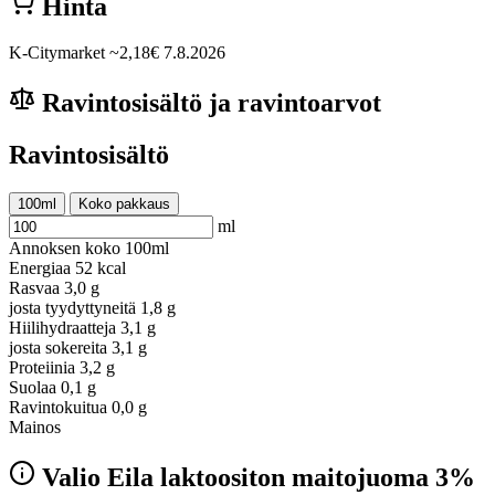
Hinta
K-Citymarket
~2,18€
7.8.2026
Ravintosisältö ja ravintoarvot
Ravintosisältö
100ml
Koko pakkaus
ml
Annoksen koko
100ml
Energiaa
52 kcal
Rasvaa
3,0 g
josta tyydyttyneitä
1,8 g
Hiilihydraatteja
3,1 g
josta sokereita
3,1 g
Proteiinia
3,2 g
Suolaa
0,1 g
Ravintokuitua
0,0 g
Mainos
Valio Eila laktoositon maitojuoma 3%