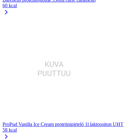
60 kcal
ProPud Vanilla Ice Cream proteiinipirtelö 1l laktoositon UHT
58 kcal