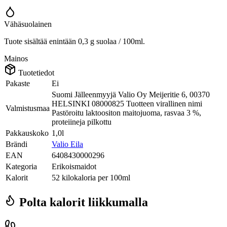
Vähäsuolainen
Tuote sisältää enintään 0,3 g suolaa / 100ml.
Mainos
Tuotetiedot
Pakaste
Ei
Suomi Jälleenmyyjä Valio Oy Meijeritie 6, 00370
HELSINKI 08000825 Tuotteen virallinen nimi
Valmistusmaa
Pastöroitu laktoositon maitojuoma, rasvaa 3 %,
proteiineja pilkottu
Pakkauskoko
1,0l
Brändi
Valio Eila
EAN
6408430000296
Kategoria
Erikoismaidot
Kalorit
52 kilokaloria per 100ml
Polta kalorit liikkumalla