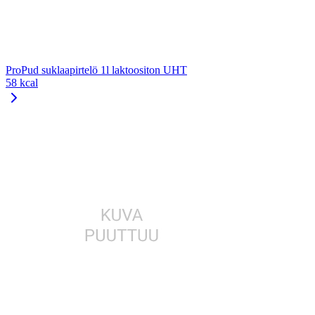
ProPud suklaapirtelö 1l laktoositon UHT
58 kcal