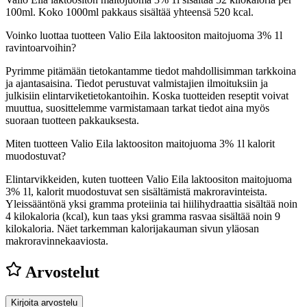
100ml. Koko 1000ml pakkaus sisältää yhteensä 520 kcal.
Voinko luottaa tuotteen Valio Eila laktoositon maitojuoma 3% 1l
ravintoarvoihin?
Pyrimme pitämään tietokantamme tiedot mahdollisimman tarkkoina
ja ajantasaisina. Tiedot perustuvat valmistajien ilmoituksiin ja
julkisiin elintarviketietokantoihin. Koska tuotteiden reseptit voivat
muuttua, suosittelemme varmistamaan tarkat tiedot aina myös
suoraan tuotteen pakkauksesta.
Miten tuotteen Valio Eila laktoositon maitojuoma 3% 1l kalorit
muodostuvat?
Elintarvikkeiden, kuten tuotteen Valio Eila laktoositon maitojuoma
3% 1l, kalorit muodostuvat sen sisältämistä makroravinteista.
Yleissääntönä yksi gramma proteiinia tai hiilihydraattia sisältää noin
4 kilokaloria (kcal), kun taas yksi gramma rasvaa sisältää noin 9
kilokaloria. Näet tarkemman kalorijakauman sivun yläosan
makroravinnekaaviosta.
Arvostelut
Kirjoita arvostelu