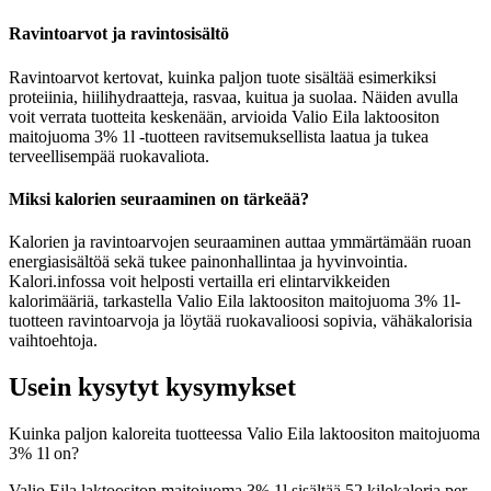
Ravintoarvot ja ravintosisältö
Ravintoarvot kertovat, kuinka paljon tuote sisältää esimerkiksi
proteiinia, hiilihydraatteja, rasvaa, kuitua ja suolaa. Näiden avulla
voit verrata tuotteita keskenään, arvioida Valio Eila laktoositon
maitojuoma 3% 1l -tuotteen ravitsemuksellista laatua ja tukea
terveellisempää ruokavaliota.
Miksi kalorien seuraaminen on tärkeää?
Kalorien ja ravintoarvojen seuraaminen auttaa ymmärtämään ruoan
energiasisältöä sekä tukee painonhallintaa ja hyvinvointia.
Kalori.infossa voit helposti vertailla eri elintarvikkeiden
kalorimääriä, tarkastella Valio Eila laktoositon maitojuoma 3% 1l-
tuotteen ravintoarvoja ja löytää ruokavalioosi sopivia, vähäkalorisia
vaihtoehtoja.
Usein kysytyt kysymykset
Kuinka paljon kaloreita tuotteessa Valio Eila laktoositon maitojuoma
3% 1l on?
Valio Eila laktoositon maitojuoma 3% 1l sisältää 52 kilokaloria per